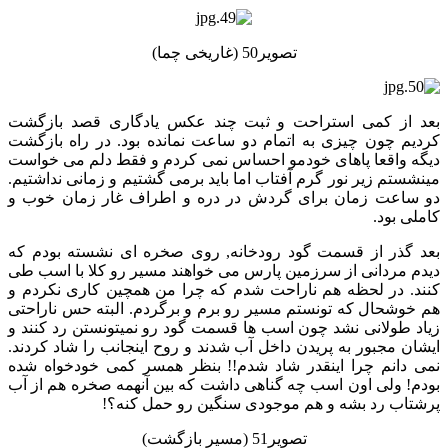
تصویر50 (غاریخی چما)
بعد از کمی استراحت و ثبت چند عکس یادگاری قصد بازگشت
کردیم چون چیزی به اتمام دو ساعت نمانده بود. در راه بازگشت
دیگه واقعا پاهای خودمو احساس نمی کردم و فقط دلم می خواست
مینشستم زیر نور گرم آفتاب اما باید برمی گشتیم و زمانی نداشتیم.
دو ساعت زمان برای گردش در دره و اطراف غار زمان خوب و
کاملی بود.
بعد گذر از قسمت گود رودخانه, روی صخره ای نشسته بودم که
دیدم مردانی از سرزمین پارس می خواهند مسیر رو کلا با اسب طی
کنند. در لحظه هم ناراحت شدم که چرا من همچین کاری نکردم و
هم خوشحال که تونستم مسیر رو برم و برگردم. البته حس ناراحتی
زیاد طولانی نشد چون اسب ها قسمت گود رو نمیتونستن رد کنند و
ایشان مجبور به پریدن داخل آب شدند و روح اینجانب را شاد کردند.
نمی دانم چرا اینقدر شاد شدم!! بنظر همسر کمی خودخواه شده
بودم! ولی اون اسب چه گناهی داشت که بین آنهمه صخره هم از آب
پرشتاب رد بشه و هم موجودی سنگین رو حمل کنه؟!
تصویر51 (مسیر بازگشت)