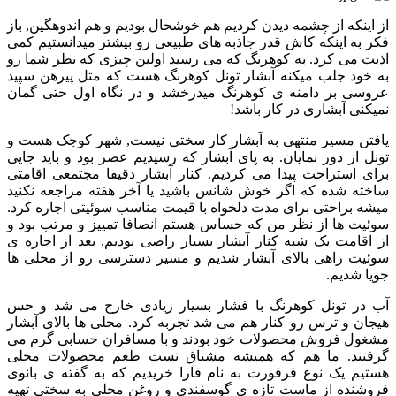
از اینکه از چشمه دیدن کردیم هم خوشحال بودیم و هم اندوهگین, باز
فکر به اینکه کاش قدر جاذبه های طبیعی رو بیشتر میدانستیم کمی
اذیت می کرد. به کوهرنگ که می رسید اولین چیزی که نظر شما رو
به خود جلب میکنه آبشار تونل کوهرنگ هست که مثل پیرهن سپید
عروسی بر دامنه ی کوهرنگ میدرخشد و در نگاه اول حتی گمان
نمیکنی آبشاری در کار باشد!
یافتن مسیر منتهی به آبشار کار سختی نیست, شهر کوچک هست و
تونل از دور نمایان. به پای آبشار که رسیدیم عصر بود و باید جایی
برای استراحت پیدا می کردیم. کنار آبشار دقیقا مجتمعی اقامتی
ساخته شده که اگر خوش شانس باشید یا آخر هفته مراجعه نکنید
میشه براحتی برای مدت دلخواه با قیمت مناسب سوئیتی اجاره کرد.
سوئیت ها از نظر من که حساس هستم انصافا تمییز و مرتب بود و
از اقامت یک شبه کنار آبشار بسیار راضی بودیم. بعد از اجاره ی
سوئیت راهی بالای آبشار شدیم و مسیر دسترسی رو از محلی ها
جویا شدیم.
آب در تونل کوهرنگ با فشار بسیار زیادی خارج می شد و حس
هیجان و ترس رو کنار هم می شد تجربه کرد. محلی ها بالای آبشار
مشغول فروش محصولات خود بودند و با مسافران حسابی گرم می
گرفتند. ما هم که همیشه مشتاق تست طعم محصولات محلی
هستیم یک نوع قرقورت به نام قارا خریدیم که به گفته ی بانوی
فروشنده از ماست تازه ی گوسفندی و روغن محلی به سختی تهیه