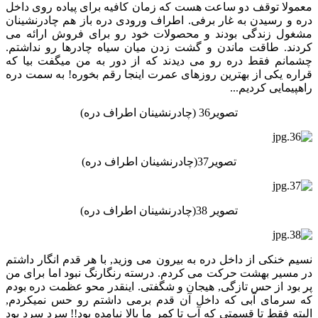
معمولا توقف دو ساعت هست که زمان کافیه برای پیاده روی داخل
دره و رسیدن به غار برفی. اطراف ورودی دره باز هم چادرنشینان
مشغول زندگی بودند و محصولات خود رو برای فروش ارائه می
کردند. طاقت ماندن و گشت زدن میان سیاه چادرها رو نداشتم.
چشمانم فقط دره رو می دیدند که از دور به من میگفت بیا که
قراره یکی از بهترین روزهای عمرت اینجا رقم بخوره! به سمت دره
راهپیمایی کردیم...
تصویر36 (چادرنشینان اطراف دره)
تصویر37(چادرنشینان اطراف دره)
تصویر 38(چادرنشینان اطراف دره)
نسیم خنکی از داخل دره به بیرون می وزید, با هر قدم انگار داشتم
در مسیر بهشت حرکت می کردم. درسته رنگارنگ نبود اما برای من
پر بود از حس تازگی, هیجان و شگفتی. اینقدر محو عظمت دره بودم
که سرمای آبی که داخل آن قدم برمی داشتم رو حس نمیکردم,
البته فقط تا قسمتی که آب تا کمر ما بالا نیامده بود!! سرد سرد بود