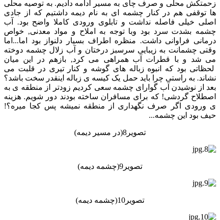
زحمتکش محلی و صرف چای به مسیر ادامه دادیم. به توصیه محلی
ها توقفی هم در کنار چشمه ای به نام دیمه داشتیم که از جادی
اصلی خیلی فاصله نداشت و تابلوی ورودی کاملا واضح بود. آب
چشمه بشدت سرد بود وبا توجه به املاح و مواد معدنی, خواص
درمانی فراوانی داشت. منظره اطراف بسیار دلنواز بود اما...اما
وقتی چشمانت به زیبایی سرسبز درختان و آب زلال چشمه دوخته
می شد و با قطرات آب همراهی می کرد, بازهم در این میان
لحظاتی بود که انبوه زباله های گوشه و کنار تیری در قلبت می
نشاند. به راستی چرا باید حمل یک کیسه ی زباله اینقدر سخت باشد؟
بعد از نوشیدن آب گوارای چشمه سعی کردیم زودتر از منطقه ی به
اصطلاح گردشی! که برای مسافران ساخته بودند دور شویم. هزینه
ی ورودی اگر صرف نگهداری از منطقه نمیشه پس کجا میره؟!
حیف بود این چشمه...
تصویر8(در مسیر دیمه)
تصویر9(چشمه دیمه)
تصویر10(چشمه دیمه)