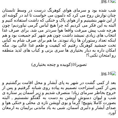
شب شده بود و سرمای هوای کوهرنگ درست در وسط تابستان
چنان نوازش روح می کرد که دلمون می خواست تا ابد در گوشه ای
از این شهر بنشینیم و از هوای پاک و خنکی که داشت استفاده کنیم و
البته به این فکر می کردیم که چرا هیچ لباس گرمی نیاوردیم! چون
هرچه شب پیش میرفت واقعا هوا سردتر می شد. برای صرف غذا
انتخاب های زیادی نمیشد داشت چون هم شهر کم جمیعت بود و هم
اینکه تعداد رستوران ها زیاد نبودند, ما هم برای صرف شام به کبابی
تخت جمشید کوهرنگ رفتیم که کیفیت و طعم غذا عالی بود. مگه
امکان داره به دیار بختیاری ها سری بزنی و کباب های لذیذ منطقه
رو امتحان نکنی؟!
تصویر16(کوبیده و چنجه بختیاری)
بعد از کمی گشت در شهر به پای آبشار و محل اقامت برگشتیم و
پس از کمی استراحت تصمیم به پیاده روی شبانه گرفتیم و پس از
خروج بخاطر سرمای زیاد! منصرف شدیم و زیر آسمان پر ستاره ی
شب و لیوان دمنوش آویشن به دست به گفتگو نشستیم , البته
بصورت کاملا پتوپیچ! گرما و بوی آویشن تازه ی محلی و خنکی هوا و
صدای آبشار و دلبری آسمان, شبی به یاد ماندنی برایمان به ارمغان
آورد.