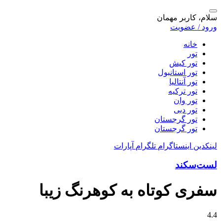
سلام، کاربر مهمان
ورود / عضویت
خانه
تور
تور کیش
تور استانبول
تور آنتالیا
تور ترکیه
تور وان
تور دبی
تور گرجستان
تور گرجستان
لینکدین
اینستاگرام
تلگرام
آپارات
لست‌سکند
سفری کوتاه به کوهرنگ زیبا
4.4