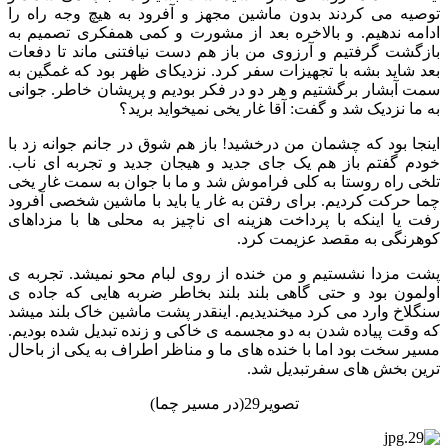
توصیه می کردند بدون ماشین مجهز و آفرود به هیچ وجه راه را
ادامه ندهیم. و بالاخره بعد از مشورت و کمی همفکری تصمیم به
بازگشت گرفتیم و آرزوی من باز هم دست نیافتنی ماند تا دفعات
بعد شاید بشه با تجهیزات سفر کرد. نزدیکای ظهر بود که غمگین به
سمت آبشار برگشتیم و هر دو در فکر بودیم و پریشان خاطر. جوانی
به ما نزدیک شد و گفت: آقا غار یخی نمیخواید برید؟
اینجا بود که چشمان من درخشید! باز هم شوق در جانم جوانه زد با
خودم گفتم باز هم یک جای جدید و هیجان جدید و تجربه ای ناب.
تلخی راه روستا به کلی فراموش شد و ما با جوان به سمت غار یخی
چما حرکت کردیم. برای رفتن به غار یا باید با ماشین شخصی آفرود
رفت یا اینکه با پرداخت هزینه ای ناچیز به محلی ها با مزداهای
کوهرنگی به مقصد عزیمت کرد.
پشت مزدا نشستیم و من خنده از روی لبام محو نمیشد. تجربه ی
اولمون بود و حتی گاهی بلند بلند بخاطر ضربه هایی که جاده ی
سنگلاخ وارد می کرد میخندیدیم. اینقدر پشت ماشین خاک بلند میشد
که وقت پیاده شدن به دو مجسمه ی خاکی و زنده تبدیل شده بودیم.
مسیر سخت بود اما با خنده های ما و مناظر اطراف به یکی از باحال
ترین بخش های سفرتبدیل شد.
تصویر29(در مسیر چما)