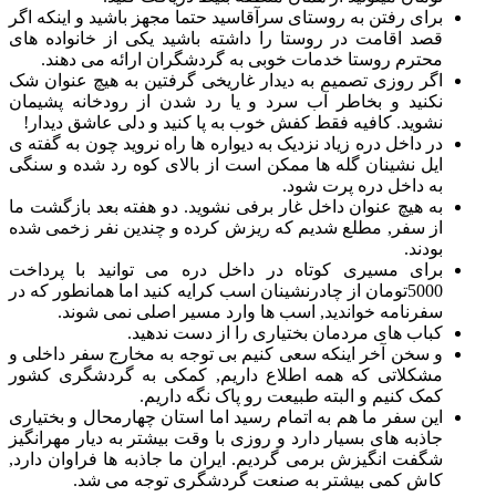
برای رفتن به روستای سرآقاسید حتما مجهز باشید و اینکه اگر
قصد اقامت در روستا را داشته باشید یکی از خانواده های
محترم روستا خدمات خوبی به گردشگران ارائه می دهند.
اگر روزی تصمیم به دیدار غاریخی گرفتین به هیچ عنوان شک
نکنید و بخاطر آب سرد و یا رد شدن از رودخانه پشیمان
نشوید. کافیه فقط کفش خوب به پا کنید و دلی عاشق دیدار!
در داخل دره زیاد نزدیک به دیواره ها راه نروید چون به گفته ی
ایل نشینان گله ها ممکن است از بالای کوه رد شده و سنگی
به داخل دره پرت شود.
به هیچ عنوان داخل غار برفی نشوید. دو هفته بعد بازگشت ما
از سفر, مطلع شدیم که ریزش کرده و چندین نفر زخمی شده
بودند.
برای مسیری کوتاه در داخل دره می توانید با پرداخت
5000تومان از چادرنشینان اسب کرایه کنید اما همانطور که در
سفرنامه خواندید, اسب ها وارد مسیر اصلی نمی شوند.
کباب های مردمان بختیاری را از دست ندهید.
و سخن آخر اینکه سعی کنیم بی توجه به مخارج سفر داخلی و
مشکلاتی که همه اطلاع داریم, کمکی به گردشگری کشور
کمک کنیم و البته طبیعت رو پاک نگه داریم.
این سفر ما هم به اتمام رسید اما استان چهارمحال و بختیاری
جاذبه های بسیار دارد و روزی با وقت بیشتر به دیار مهرانگیز
شگفت انگیزش برمی گردیم. ایران ما جاذبه ها فراوان دارد,
کاش کمی بیشتر به صنعت گردشگری توجه می شد.