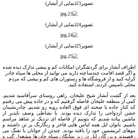
تصویر23(نمایی از آبشار)
تصویر24(نمایی از آبشار)
تصویر25(نمایی از آبشار)
اطراف آبشار برای گردشگران امکانات کم و بیشی تدارک دیده شده
و اگر قصد اقامت چندساعته دارید می توانید از محلی ها سیاه چادر
کرایه کنید و از فروشگاه ها و رستوران های کم و بیشی که مردم
محلی تاسیس کردند, استفاده کنید.
بعد از گشت آبشار شیخ علیخان, راهی روستای سرآقاسید شدیم.
کمی از منطقه علیخان فاصله گرفتیم که و در جاده پیش می رفتیم
که کنار جاده با صحنه ای فوق العاده روبه رو شدیم. چادرنشینان
جشن ازدواجی را تدارک دیده بودند. با نشاطی وصف ناپذیر از
ماشین پیاده شدیم که بتونیم از فاصله ای نزدیک تر شاهد مراسم
باشیم. بانوان ایل همه لباس هایی فاخر و رنگارنگ بر تن داشتند و
موهای ابریشمین خود را بافته بودند, چندتن از جوانان با تفنگ می
رقصیدند و بزرگان ایل در زیر سایگان سیاه چادرها مشغول گپ و