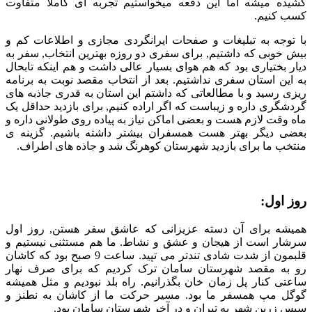
کشیده میشه اما این دفعه میخواستیم تجربه ای کاملا متفاوت
کسب کنیم.
با توجه به تبلیغات و صفحات ایرانگردی مجازی و اطلاعات کم و
بیش خوبی که داشتیم, برای سفری دو روزه بهترین انتخاب, سفر به
دیار بختیاری بود که هم هوای بسیار عالی داشت و هم اینکه تابحال
به این استان سفری نداشتیم. بعد از انتخاب مقصد نوبت به برنامه
ریزی رسید و با مطالعاتی که داشتم این استان به قدری جاذبه های
گردشگری داره و زیباست که اگر اراده کنیم, برای بازدید حداقل یک
ماه وقت لازم هست و بعضی اماکن نیاز به پیاده روی طولانی داره و
بعضی دیگر بهتر هست همسفران بیشتر داشته باشیم. گزینه ی
منتخب ما برای بازدید شهرستان کوهرنگ شد و جاذه های اطراف.
روز اول:
همیشه برای آن دسته عزیزانی که عاشق سفر هستن, روز اول
سرشار است از هیجان و عشق و نشاط. ما هم مستثنی نیستیم و
قلبمون از شدت شادی تندتر می تپید. ساعت 9 صبح بود که کاشان
رو به مقصد شهرستان سامان ترک کردیم که برای صرف نهار
ساعتی کنار پل زمان خان بگذرانیم. راه بلد نبودیم و مثل همیشه
گوگل مپ همسفر ما بود. مسیر حرکت ما از کاشان به نطنز و
سپس زرین شهر به تیران و در آخر شهرستان سامان بود.