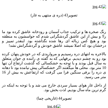
تصویر43 (دره ی منتهی به غار)
رنگ صخره ها و ترکیب جذاب آسمان و رودخانه عاشق کرده بود ما
را! و بیش از این عاشق گردشگرانی شدم که حواسشون به منطقه
بود و هیچ کس زباله ای رها شده نگذاشته بود. اینقدر تمییز و
درخشان بود که اصلا نمیشد عاشق خودش و گردشگرانش نشد!
بالاخره به انتهای دره رسیدیم و مرواریدی که در خودش پنهان کرده
بود رو به چشم دیدیم. برفهایی که به گفته ی راننده ی جوان متعلق
به سال قبل بودند و با توجه به خشکسالی که گذشت ارتفاع آن تنها
10 متر بود. محلی ها میگفتند اگر خشکسالی پیش نیامده بود تا دهانه
ی دره را برفی سنگین فرا می گرفت که ارتفاعش به بیش از 16
متر می رسید.
از داخل غار هوای بسیار سردی خارج می شد و با توجه به اینکه در
گرم ترین ماه سال بودیم, لذت بخش بود.
تصویر44 (غاریخی چما)