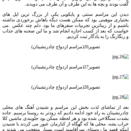
گفت بودند و بچه ها به این طرف و آن طرف می دویدند.
دیدن این مراسم سنتی و پایکوبی یکی از بزرگ ترین ایل های
بختیاری موهبتی بود که ممکن هست دیگه باهاش برخوردی نداشته
باشیم و از زیباترین تجربیات سفرهای ما بود. دلم چند عکس می
خواست که بعد از کسب اجازه انجام شد و ما این صحنه های جذاب
و رنگارنگ را به یادگار ثبت کردیم.
تصویر26(مراسم ازدواج چادرنشینان)
تصویر27(مراسم ازدواج چادرنشینان)
تصویر28(مراسم ازدواج چادرنشینان)
بعد از تماشای لذت بخش این مراسم و شنیدن آهنگ های محلی
چادرنشینان به راه خود ادامه دادیم که زودتر به روستا برسیم. جاده
بشدت سنگلاخی شده بود و هر لحظه ممکن بود جلوبندی ماشین کلا
خراب بشه. محلی ها که گهگاه از کنارمان عبور می کردند با شنیدن
اینکه قصد ما روستای سرآقاسید است بسیار متعجب می شدند و