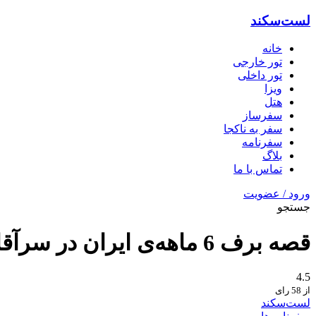
لست‌سکند
خانه
تور خارجی
تور داخلی
ویزا
هتل‌
سفرساز
سفر به ناکجا
سفرنامه
بلاگ
تماس با ما
ورود / عضویت
جستجو
قصه برف 6 ماهه‌ی ایران در سرآقاسید زیبا
4.5
از 58 رای
لست‌سکند