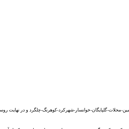
ن-محلات-گلپایگان-خوانسار-شهرکرد-کوهرنگ-چلگرد و در نهایت روستای