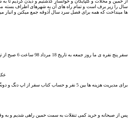
ها مینداخت که همه برای فصل سرد سال آذوقه جمع میکنن و انبار می
سفر پنج نفره ی ما روز جمعه به تاریخ 18 مرداد 98 ساعت 6 صبح از تهران به سمت خمین شروع شد.
عکس1-صبحانه-بوستان فدک قم،قرارمون س
برای مدیریت هزینه ها بین 5 نفر و حساب کتاب سفر از اپ دنگ و دونگ استفاده کردیم که خیلی عالی بود.
پس از صبحانه و خرید کمی تنقلات به سمت خمین راهی شدیم و به وقت