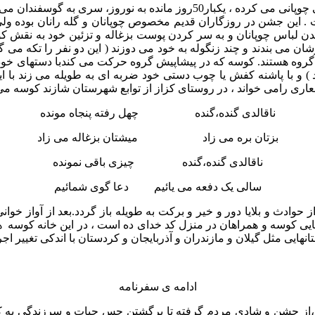
(براساس یک افسانه قدیمی ، حضرت موسی که در خدمت شعیب نبی چوپانی می کرده
ن جشن در روزگاران قدیم مخصوص چوپانان و گله رانان بوده ولی در 
می بندند و چند زنگوله به خود می دوزند ( این دو نفر را تکه می گوین
 ساز و دهل دارند که نوازنده گروه هستند. کوسه که در پیشاپیش گروه حرکت می کند
 ) و با پاشنه کفش یا چوب دستی خود ضربه ای به طویله می زند با ای
عاری رامی خواند ، در روستای کزاز از توابع شهرستان شازند کوسه می 
ناقالدی گنده،گنده چهل رفته پنجاه مونده
بزتان بره می زاد میشتان بزغاله می زاد
ناقالدی گنده،گنده چیزی باقی نمونده
سالی یک دفعه می یائیم دعا گوی شمائیم
ادث و بلایا دور و خیر و برکت به طویله باز گردد.بعد از آواز خوانی
ی کوسه و همراهان در منزل کد خدای ده است ، در این خانه کوسه هنر
ایی مثل گیلان و مازندران و آذربایجان و کردستان با اندکی تغییر اجر
ادامه ی سفرنامه
ه،از جشن و شادی مردم گرفته تا برگشتن حس حیات و سرزندگی به کوچ