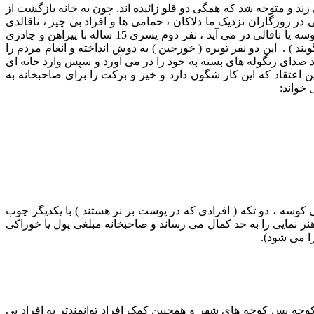
 ، یکبار50روز مانده به نوروز، سری به گوسفندان می زند و متوجه شد که همگی دو قلو زائیده اند. چون به خانه بازگشت از
روزگاران نزدیک ما دلاکان ، حمامی ها و افراد بی چیز ، ناقالدی
راه می انداختند . بازیکنان در این جشن 5 تا 10 نفرند. نفر اول با پوشیدن لباس چوپانان و به سر کردن پوست بزغاله و تزئین خود به نقش کوسه یا ناقالی در می آید ، نفر دوم پسری 15 ساله با پیراهن و چادری
د ) . این دو نفر توبره ( خورجین ) به دوش انداخته و انعام مردم را
با دستهای خود صدای زنگوله های بسته به خود را در می آورد و سپس وارد خانه ای
ن اعتقاد که این کار شگون دارد و خیر و برکت را برای صاحبخانه به
خواند:
 کوسه ، دو تکه ( افرادی که در پوست بز نر هستند ) با یکدیگر چوب
 نمایی را به حد کمال می رساند و صاحبخانه مبلغی پول یا خوراکی
ا می شود).
ه پس کوچه های شهر و همچنین کمک افراد توانمندتر به افراد بی