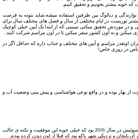
ه خوبه بیشتر بخونیم و تحقیق کنیم.
وازندگی و دیالوگ بین طرفین استفاده میشه،شاید بتونه یه فرصت
ب بیشتر توریست در ایام مختلفی از سال و فصل های مختلف سال برای
در موردش تحقیق میکنی میبینی که از ابتدا یک آیین خیلی کوچیک
زی میکنن و به اون کشور سفر میکنن تا در اون مراسم شرکت کنند.
 ایران اونقدر مراسم و آیین های مختلف و جذاب داره که حداقل اگر در
خاص در روزی خاص!
ت از بهار بوده و در واقع نوعی هواشناسی و پیش بینی وضعیت آب و
یه بنر دیگه توی موزه بود که توجهم رو جلب کرد و اونم برنده شدن مطالعات باستان شناسی سنگ نگاره های ایرانی در بنیاد برادشاو کشور سوئیس در سال 2016 بود که خیلی خوبه این موفقیت و نکته ی جالب
بایجان و نزدیکی شهر باکو بود که قبلا از اون دیدن کرده بودم.