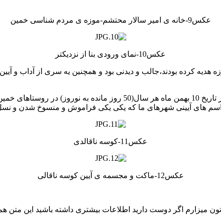
عکس9-خانه ی امیر سالار محتشم-موزه ی مردم شناسی خمین
عکس10-نمای ورودی بنا از نزدیکتر
زه هدیه کرده بودند،جالب و دیدنی بود و همچنین یه سری از آداب و آیی
یکی از این آیین ها جشن کوسه ناقالی(کوسه ناقالدی) بود.این جشن در تاری
اسم های آیینی شهرهای ما که یکی یکی فراموش و منسوخ شدن و نسل ج
عکس11-کوسه ناقالدی
عکس12-ماکت و مجسمه ی آیین کوسه ناقالی