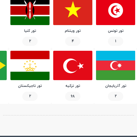
تور تونس
تور ویتنام
تور کنیا
2
4
1
تور آذربایجان
تور ترکیه
تور تاجیکستان
2
68
2