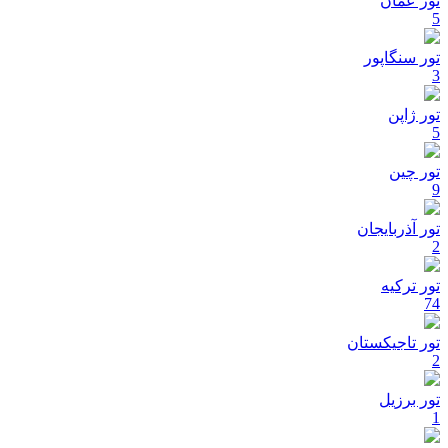
تور عمان
5
تور سنگاپور
3
تور ژاپن
5
تور چین
9
تور آذربایجان
2
تور ترکیه
74
تور تاجیکستان
2
تور برزیل
1