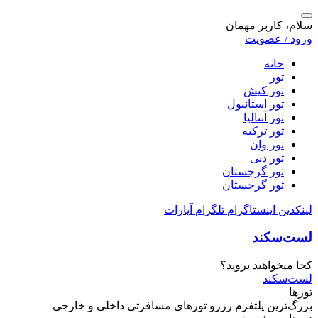
سلام، کاربر مهمان
ورود / عضویت
خانه
تور
تور کیش
تور استانبول
تور آنتالیا
تور ترکیه
تور وان
تور دبی
تور گرجستان
تور گرجستان
لینکدین
اینستاگرام
تلگرام
آپارات
لست‌سکند
کجا میخواهید بروید؟
لست‌سکند
تورها
بزرگ‌ترین پلتفرم
رزرو تورهای مسافرتی
داخلی و خارجی