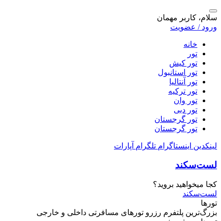
سلام، کاربر مهمان
ورود / عضویت
خانه
تور
تور کیش
تور استانبول
تور آنتالیا
تور ترکیه
تور وان
تور دبی
تور گرجستان
تور گرجستان
لینکدین
اینستاگرام
تلگرام
آپارات
لست‌سکند
کجا میخواهید بروید؟
لست‌سکند
تورها
بزرگ‌ترین پلتفرم
رزرو تورهای مسافرتی
داخلی و خارجی