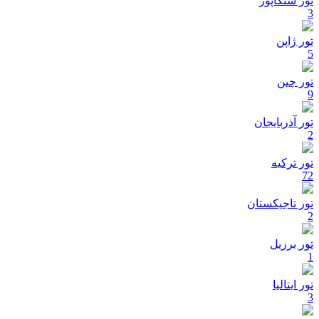
تور سنگاپور
3
تور ژاپن
5
تور چین
9
تور آذربایجان
2
تور ترکیه
72
تور تاجیکستان
2
تور برزیل
1
تور ایتالیا
3