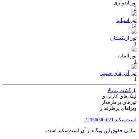
تور اندونزی
3
تور اسپانیا
14
تور ازبکستان
1
تور آلمان
1
تور آفریقای جنوبی
1
بازگشت به بالا
لینک‌های کاربردی
تورهای پرطرفدار
ویزاهای پرطرفدار
لست‌سکند
021-72956000
تمامی حقوق این وبگاه از آنِ لست‌سکند است.