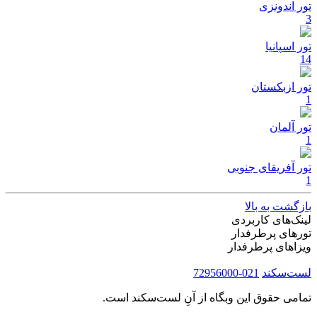
تور اندونزی
3
تور اسپانیا
14
تور ازبکستان
1
تور آلمان
1
تور آفریقای جنوبی
1
بازگشت به بالا
لینک‌های کاربردی
تورهای پرطرفدار
ویزاهای پرطرفدار
لست‌سکند
021-72956000
تمامی حقوق این وبگاه از آنِ لست‌سکند است.