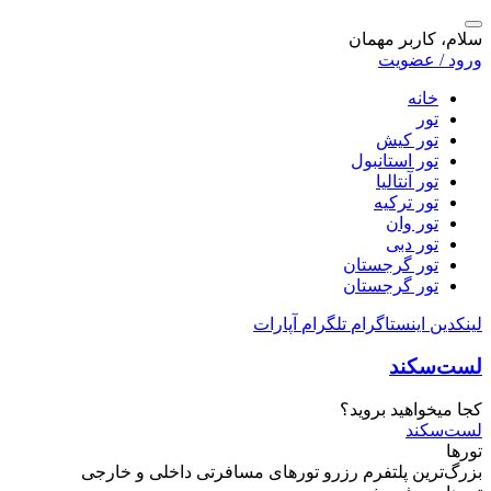
سلام، کاربر مهمان
ورود / عضویت
خانه
تور
تور کیش
تور استانبول
تور آنتالیا
تور ترکیه
تور وان
تور دبی
تور گرجستان
تور گرجستان
لینکدین
اینستاگرام
تلگرام
آپارات
لست‌سکند
کجا میخواهید بروید؟
لست‌سکند
تورها
بزرگ‌ترین پلتفرم
رزرو تورهای مسافرتی
داخلی و خارجی