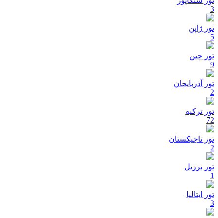
تور سنگاپور
3
تور ژاپن
5
تور چین
9
تور آذربایجان
2
تور ترکیه
72
تور تاجیکستان
2
تور برزیل
1
تور ایتالیا
3