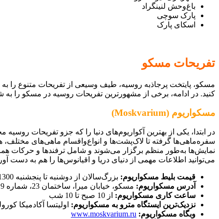
باغ‌وحش لنینگراد
پارک سوچی
اسکای پارک
تفریحات مسکو
مسکو، پایتخت پرجاذبه روسیه، طیف وسیعی از تفریحات متنوع را به گردش
کنید. در ادامه، برخی از مشهورترین تفریحات روسیه در مسکو را به 
مسکواریوم (Moskvarium)
سفره‌ماهی‌ها گرفته تا لاک‌پشت‌ها و انواع‌واقسام ماهی‌های مختلف، 
نمایش‌ها به‌طور منظم برگزار می‌شوند و شامل ترفندها و حرکات هما
می‌توانید اطلاعات مهمی از دنیای دریا و اقیانوس‌ها را هم به دست آوری
قیمت بلیط مسکواریوم:
بزرگ‌سالان از دوشنبه تا پنجشنبه 1300 روبل، جمعه‌ها 1500 روبل؛ کودکان از دوشنبه تا پنجشنبه 800 روبل، جمعه‌ها 950 روبل
آدرس مسکواریوم:
مسکو، خیابان میرا، ساختمان 23، شماره 119
ساعت کاری مسکواریوم:
از 10 صبح تا 10 شب
نزدیک‌ترین ایستگاه مترو به مسکواریوم:
اولیتسا آکادمیکا کورول
وبگاه مسکواریوم:
www.moskvarium.ru