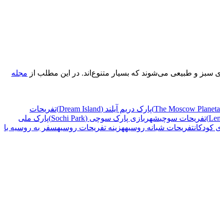
بز و طبیعی می‌شوند که بسیار متنوع‌اند. در این مطلب از
مجله
پارک دریم آیلند (Dream Island)
تفریحات
تفریحات سوچی
شهربازی پارک سوچی (Sochi Park)
پارک ملی
 کودکان
تفریحات شبانه روسیه
هزینه تفریحات روسیه
سفر به روسیه با