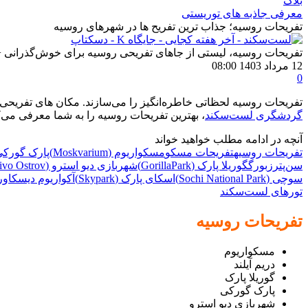
بلاگ
معرفی جاذبه های توریستی
تفریحات روسیه؛ جذاب ترین تفریح ها در شهرهای روسیه
تفریحات روسیه، لیستی از جاهای تفریحی روسیه برای خوش‌گذرانی 
12 مرداد 1403 08:00
0
تفریحات روسیه لحظاتی خاطره‌انگیز را می‌سازند. مکان های تفریحی
گردشگری لست‌سکند
، بهترین تفریحات روسیه را به شما معرفی می‌کنی
آنچه در ادامه مطلب خواهید خواند
تفریحات روسیه
تفریحات مسکو
مسکواریوم (Moskvarium)
پارک گورکی (tral Park of Culture and Leisure
سن‌پترزبورگ
گوریلا پارک (GorillaPark)
شهربازی دیو استرو (Divo Ostrov)
سوچی (Sochi National Park)
اسکای پارک (Skypark)
آکواریوم دیسکاوری ورد سوچی (ium
تورهای لست‌سکند
تفریحات روسیه
مسکواریوم
دریم آیلند
گوریلا پارک
پارک گورکی
شهربازی دیو استرو