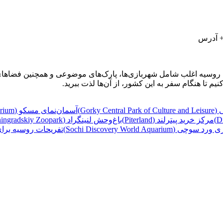
+ آدرس
 روسیه اغلب شامل شهربازی‌ها، پارک‌های موضوعی و همچنین فضاهای س
م تا هنگام سفر به این کشور، از آن‌ها لذت ببرید.
Gorky Cen)
آسمان‌نمای مسکو (The Moscow Planetarium)
مرکز خرید پیترلند (Piterland)
باغ‌وحش لنینگراد (Leningradskiy Zoopark)
Sochi Discovery World Aquar)
تفریحات روسیه برای