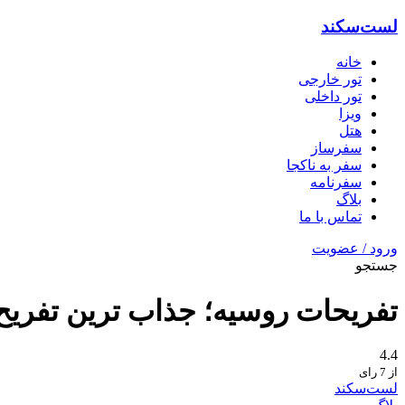
لست‌سکند
خانه
تور خارجی
تور داخلی
ویزا
هتل‌
سفرساز
سفر به ناکجا
سفرنامه
بلاگ
تماس با ما
ورود / عضویت
جستجو
تفریحات روسیه؛ جذاب ترین تفریح
4.4
از 7 رای
لست‌سکند