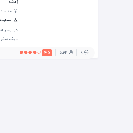
زنگ
مقاصد 
مسابقه س
، یک سفر 
داشتیم که
4.5
15.4K
19
که متعاقبا