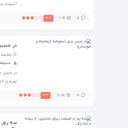
آشفته سفر 
3.4
6.1K
5
گفته هزاران
گشتن به دار
در مسیر
مقاصد 
مسابقه س
نوروزی که
جان خودشون
3.4
19.8K
16
حوادثی که 
سه روز د