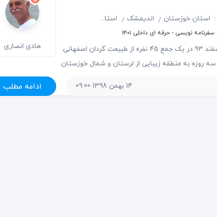
:
استان خوزستان
اندیمشک
استان لرستان
دورود
فرنامه نویسی - حرفه ای داخلی ۱۴۰۱
هادی انصاری
در اواخر اسفند 93 در یک جمع 45 نفره از طبیعت گردان اصفهانی
سه روزه به منطقه زیبایی از لرستان و شمال خوزستان
 حیفم آمد گزارش این سفر و عکس ها و مستندی را
14 بهمن 1398 09:00
ادامه مطلب
 از این سفر تهیه