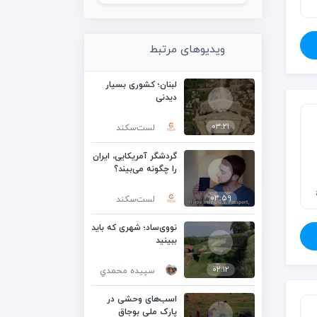
ویدیوهای مرتبط
لبنان؛ کشوری بسیار
دیدنی
03:21
لست‌سکند
پلدختر
دهدز
گردشگر آمریکایی، ایران
را چگونه می‌بیند؟
03:59
لست‌سکند
نووی‌ساد؛ شهری که باید
ببینید
02:12
سپيده محمدي
اسب‌های وحشی در
پارک ملی بوجاق