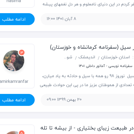
nasima
کردم در این دنیای نا­معلوم و هر دل نغمه­ای پیشه
خوش و خرم هزاران مست و صد­ها دشت بی­دریا هزاران حرف نا­
8 آبان 1401 16:00
ادامه مطلب
 رعد بی­باران چه غربت­ها، چه محنت­ها فقیر و بی­نوا
 ظلم مصلوب­ها در این دنیای نا­معلوم من از این­ها
 سیل (سفرنامه کرمانشاه و خوزستان)
3
:
استان خوزستان
اندیمشک
شوشتر
دزفول
کرمانشاه
خرم آباد
فرنامه نویسی - آماتور داخلی ۱۴۰۱
در مسیر سیل نوروز 98 رو همه با سیل و حادثه به یاد میارن،
amirkamranfar
 تعدادی از هموطنان عزیز ما در پی این حوادث طبیعی
 رو از دست دادند. البته که تقویم ما، پر است از
20 بهمن 1399 09:00
ادامه مطلب
میتوانستند با مدیریتی بهتر هرگز
ر طبیعت زیبای بختیاری - از بیشه تا تله
5