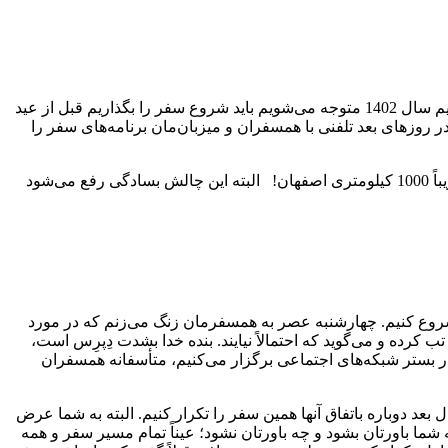
ببخشید آشنایی اولیه‌مان کمی طولانی شد پس اجازه دهید برگردیم به ادامه ماجرای سفر. اولین کار، تعیین زمان سفر است که با نگاه به تقویم سال 1402 متوجه می‌شویم باید شروع سفر را بگذاریم قبل از عید
 روزهای بعد تلفنی با همسفران و میزبان‌مان برنامه‌های سفر را
اولین بدشانسی سفر در 18 اسفند فرا می‌رسد، یک مأموریت کاری برای آقای همسر از 23 تا 25 اسفند در جایی نزدیک روستای کُوشکَن و تقریباً 1000 کیلومتری اصفهان! البته این چالش بسادگی رفع می‌شود
شروع کنیم. چهارشنبه عصر به همسفرمان زنگ می‌زنم که در مورد
ه و می‌گوید که احتمالاً نیایند. بنده خدا بشدت دِپرِس است،
چنان نمی‌شود. پنجشنبه شب هر 3 خانواده یک جلسه همفکری آنلاین در بستر شبکه‌های اجتماعی برگزار می‌کنیم، متأسفانه همسفران
 بعد دوباره باتفاق آنها همین سفر را تکرار کنیم. البته به شما عرض
ی می‌گوییم که باید سفر را تکرار کنیم، واقعاً هم همین کار را از 17 تا 21 اسفند 1402 انجام دادیم!! چه شما باورتان بشود و چه باورتان نشود؛ عیناً تمام مسیر سفر و همه