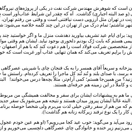
یکان است که شوهرش مهندس شرکت نفت در یکی از پروژه‌های نیروگاهی
 صد البته اجباری) گذاشت. آه که چقدر این شرایط عذاب‌آور است دقیق
ت در تهران مثل آرزویی دست نیافتنی است و وقتی من رفتم تهران، آن
ر نداشتم؛ تمام درک من از تهران در این چند کلمه خلاصه می‌شود: شلو
برای ایام عید تشریف بیاورید دهدشت منزل ما و اگر خواستید چند روزی 
 صمیمی هستم که بابت رُک بودنم دلخوری بوجود نیاید. ایشان هم وقتی 
ز متخصصین شرکت فولاد است را هم دعوت کند که با هم از اصفهان حر
اش را برایم تعریف می‌کند که همان تنهایی عذاب آور غربت است که خو
خانه و سریعاً آقای همسر را به یک فنجان چای با شیرینی عصرگاهی 
 برسد، با صدای بلند و تُند تُند کل ماجرا را تعریف کرده‌ام. راستش ما
زنید؟ من همین‌جا هستم؛ کمی آرام‌تر، مثلاً بچه‌ها درس می‌خوانند! ا
کاملاً در این زمینه هم حرفه‌ای هستند.
ا هم به پیشنهادات ایشان برای سفر و مخالفت همیشگی من مربوط اس
 البته غالباً ایشان پیروز میدان هستند و نتیجه هم می‌شود یک سفر ج
 که من هم از سفر رفتن خیلی لذت می‌برم ولی شخصاً حوصله برنامه‌‌
ار را یک نوع ترفند زیرکانه زنانه هم گذاشت!).
ی‌آید و می‌گوید: خوب عید کجا می‌رویم؟ (او هم عین خودم عجول ا
ی می‌زنیم زیر خنده و خانوادگی چای عصرگاهی دلچسبی می‌خوریم و از