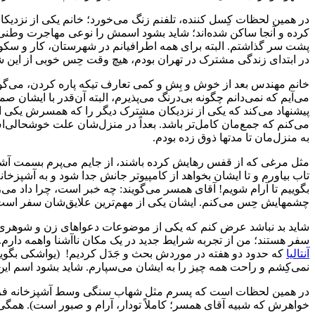
در همین لحظات کِسل کننده، تلفنم زنگ می‌خورد؛ خانم یکی از نزد
کرده و آنجا ساکن شده‌اند؛ شاید بشود اسمش را نوعی مهاجرت وطنی (و
پشت سر گذاشتم. البته برای همه اطرافیانم در شهرستان، کار و سکون
در ابتدای زندگی مشترک در تهران بودم، هیچ وقت حِس خوبی از این شه
خانم مهندس بعد از خوش و بِش و کمی تعارف تیکه پاره کردن، می‌گوید: 
می‌آیم که نمی‌دانم چگونه بی‌درنگ می‌پذیرم، البته آن‌قدر با ایشان
پیشنهاد می‌کند که یکی از نزدیکان مشترک دیگر را که همسرش یکی ا
می‌کنم که جمع‌مان کامل‌تر باشد. بعداً در منزل‌شان علت خوشحالی‌
به منزل‌مان تا مدتها ذوق زده بودم.
مثل مرغی که از قفس رهایش کرده باشند، از جایم می‌پرم بسمت آشپز
تاب بیاورم و تا ایشان بخواهد از کامپیوتر جانش جدا شود و به آشپزخانه
بگوییم تا آرام شویم! آقای همسر می‌گویند: چه خبر است، چرا داد می‌
چشمهایش حِس می‌کنم. ایشان یکی از مهم‌ترین علایق‌شان سفر است و 
شاید بد نباشد عرض کنم که یکی از موضوعات دعواهای زن و شوهری م
سفر هستند؛ من از تجربه شرایط جدید در یک مکان ناآشنا واهمه دارم.
آنتالیا
که حدود دو هفته در موردش بحث و جَدَل کردیم! (یواشکی بگویم
نمی‌کِشم و راحت همه چیز را به ایشان می‌سپارم. شاید بشود اسم این ک
در همین لحظات است که پسرم مثل شهاب سنگی وسط آشپزخانه فرود م
خواهرش که شبیه آقای همسر؛ کاملاً تودار، آرام و صبور است). همگ