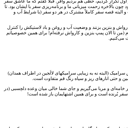
 اول تکرار کردیم، حظی هم بردیم وافر. قبلاً گفتم که ما عاشق سفر
 چون بالاخره زحمت میزبانی ما و برنامه‌ریزی سفر با ایشان بود. تا
ر اسفند 1401 و برخی مربوط به سفر اسفند 1402 هست و البته قصه سفر کاملاً مشترک در هر دو سفر (با شرایط آب و
 کارواش و بنزین بزنند و وضعیت آب و روغن و باد لاستیکش را کنترل
م (من تا الان پمپ بنزین و کارواش نرفته‌ام! برای همین خصوصیاتم
رامیک (البته نه به زیبایی سرامیکهای لالَجین در اطراف همدان)
امین و حتی انارهای ریز و سیاه رنگ قم متفاوت است.
ر خامه‌ای و مربا می‌گیریم و جای شما خالی میان وعده دلچسبی (در
سفر بُرنده است و برای همین اشتهایمان باز شده است!