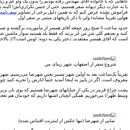
جاهایی که با خانواده آقای مهندس رفته بودیم را بدون یک واو کم و ز
یا به عبارت دیگر دیوانه سفر هستیم، حتی از جنس تکراری‌اش! البته تن
فراموش نشده عرض کنم که به همین دلیل برخی از تصاویر
سفرنامه
هوایی تقریباً مشابه) ولی با ذکر تاریخهای مبتنی بر سفر اول.
حدود ساعت 6 صبح روز جمعه آقای همسر از مأموریت برگشته
کنند و بعدهم کلی سَرِ من غُر بزنند که فقط بلد هستید سوار ماشین ش
است که آقای همسر معتقدند، دختر یکی یه دونه؛ لوس است؟!). بالاخره با سلام و صلوات ساعت 10:15 ص
شروع سفر از اصفهان، شهر زیبای من
تقریباً یک‌ساعت بعد به اولین شهر مسیر یعنی شهرضا می‌رسیم. شهرضا
معروف است. اگر در پاییز به اینجا آمدید حتماً انارش را تجربه کنید 
پشت چراغ قرمز در یکی از خیابانهای شهرضا هستیم که بوی نان بربری
وسط ظهر!) می‌خوریم. همگی آنچنان اشتها داریم که خودمان هم تعجب
نمایی از شهرضا (تنها عکس از اینترنت اقتباس شده)