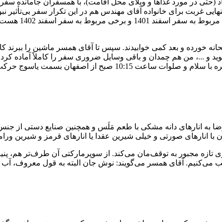
یاد (حتی در مورد غذاها و ویلای محل اقامت)، با همسفران جامانده سفر
هایی غربت برای خانواده آقای مهندس هم در این تکرار سفر بی‌تأثیر نبود
مربوط به سف
 و صبحانه خورده و بعد کمی خوابیدند. سپس تا آقای همسر ماشین را ببرند
وید و ...، من هم چمدان و باقی وسایل ضروری سفر را کاملاً آماده کرد
بح از اصفهان بسمت یاسوج حرکت می‌کنیم.
 به انارهای دانه مشکی با طعم مَلَس و همچنین صنایع دستی از جنس س
چون با انارهای صورتی و خیلی شیرین عقدا یا انارهای قرمز و شیرین ور
 تازه مجبور به توقف‌مان می‌کند. از سوپرمارکتی آن طرف‌تر هم، پنی
 می‌کنیم. آقای همسر می‌گویند: نوش جان البته به قول معروف، آب 