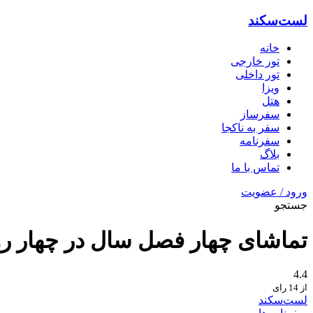
لست‌سکند
خانه
تور خارجی
تور داخلی
ویزا
هتل‌
سفرساز
سفر به ناکجا
سفرنامه
بلاگ
تماس با ما
ورود / عضویت
جستجو
تماشای چهار فصل سال در چهار رو
4.4
از 14 رای
لست‌سکند