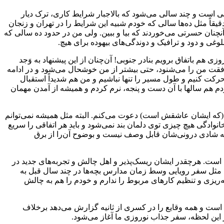
 است و چند سالی می‌شود که بالاجبار شرایط کاری، ترک دیار
اً مثل ده‌ها سالی که خودم شبیه این شرایط را در تهران و زنجان
چنان حسرتی می‌خوردند که بیا و ببین. ولی من در حدود ده سالی که
غی و دود و ترافیک و دوندگی‌های بیهوده برای هیچ.
هم باتفاق برویم بنادر جنوبی! آن‌چنان از این پیشنهاد به وَجد
موافقت من را می‌شنود، حتی بیشتر از من خوشحال می‌شود و در ادامه
کت کنیم و طول مسیر را تنها نباشیم و من هم شدیداً استقبال
دم هم سالها با آن دست و پنجه، نرم کردم و همیشه از آمدن مهمان
(که ایشان عاشقش است) دعوت می‌کنم. البته مثل همیشه نمی‌توانم
 خانوادگی هیچ چیزی توی دلمان بند نمی‌شود و باید هر اتفاقی را سریع
لبته شادی درونی‌شان قابل وصف نیست و بوضوح آن‌را از برق
ت. هرچقدر ایشان ریسک‌پذیر و اهل چالش و تجربه‌های جدید در
دید مثل سفر رویایی وسط زمان مدارس بچه‌ها در چند سال قبل به
ریزی و تنظیم کارهای مربوط را ندارم و خودم را هم به چالش
ست و همه وقایع را در کسری از ثانیه گزارش می‌دهد برخلاف
 این لحظه، سفر جذاب نوروزی ما آغاز می‌شود.