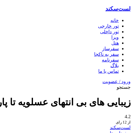
لست‌سکند
خانه
تور خارجی
تور داخلی
ویزا
هتل‌
سفرساز
سفر به ناکجا
سفرنامه
بلاگ
تماس با ما
ورود / عضویت
جستجو
زیبایی های بی انتهای عسلویه تا پا
4.2
از 12 رای
لست‌سکند