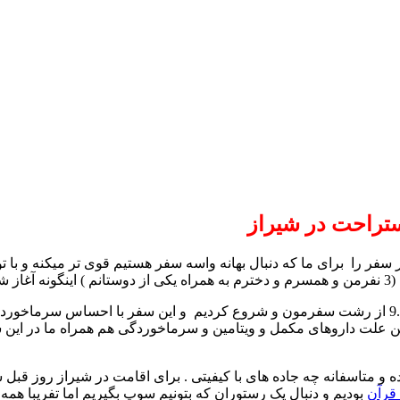
ستراحت در شیراز
را برای ما که دنبال بهانه واسه سفر هستیم قوی تر میکنه و با توج
وستانم ) اینگونه آغاز شد .
شنبه 30 دی ماه بعد از پایان آخرین آزمون ترم اول دخترم ساعت 9.30 از رشت سفرمون و شروع کردی
 علت داروهای مکمل و ویتامین و سرماخوردگی هم همراه ما در این سف
اده و متاسفانه چه جاده های با کیفیتی . برای اقامت در شیراز روز قب
 قرآن
بودیم و دنبال یک رستوران که بتونیم سوپ بگیریم اما تفریبا همه