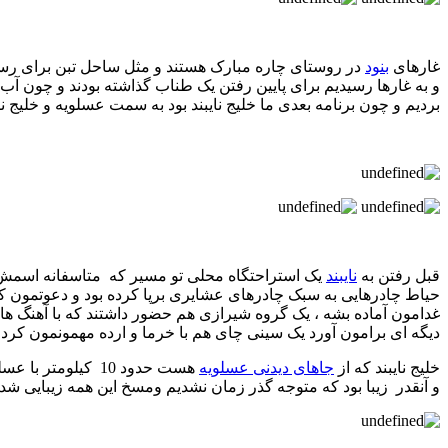
غارهای
بنود
در روستای چاره مبارک هستند و مثل ساحل تبن برای رسیدن
و به غارها رسیدیم برای پایین رفتن یک طناب گذاشته بودند و چون آب 
بردیم و چون برنامه بعدی ما خلیج نایبند بود به سمت عسلویه و خلیج ن
قبل رفتن به
نایبند
یک استراحتگاه محلی تو مسیر که متاسفانه اسمش و
حیاط چادرهایی به سبک چادرهای عشایری برپا کرده بود و دعوتمون ک
غدامون آماده بشه ، یک گروه شیرازی هم حضور داشتند که با آهنگ ها
دیگه ای برامون آورد یک سینی چای هم با خرما و ارده مهمونمون کرد 
خلیج نایبند که از
جاهای دیدنی عسلویه
هست حدود 10 کیل
و آنقدر زیبا بود که متوجه گذر زمان نشدیم ومسخ این همه زیبایی شده