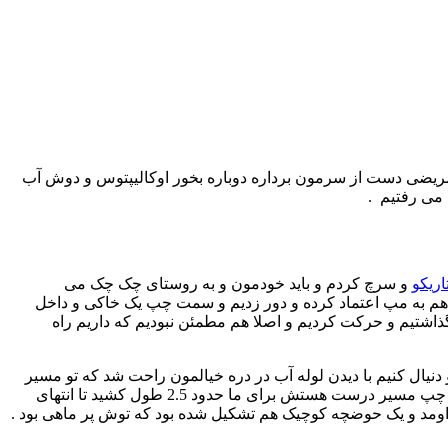
ن مریضی دست از سرمون برداره دوباره بخور اوکالیپتوس و دوش آب
 می رفتیم .
اریکو
و سرچ کردم و باید خودمون و به روستای چک چک می
 ما هم به مپ اعتماد کرده و دور زدیم و سمت چپ یک خاکی و داخل
ذاشتیم و حرکت کردیم و اصلا هم مطمئن نبودیم که داریم راه
 دنیال کنیم با دیدن لوله آب در دره خیالمون راحت شد که تو مسیر
درستی هستیم حدود 40 دقیقه که این مسیر و جلو رفتیم به یک دوراهی رسیدیم که باید دوباره همون مسیر لوله آب و بریم که در واقع سمت چپ مسیر درست هستش برای ما حدود 2.5 طول کشید تا انتهای
اومد و یک حوضچه کوچیک هم تشکیل شده بود که توش پر ماهی بود .