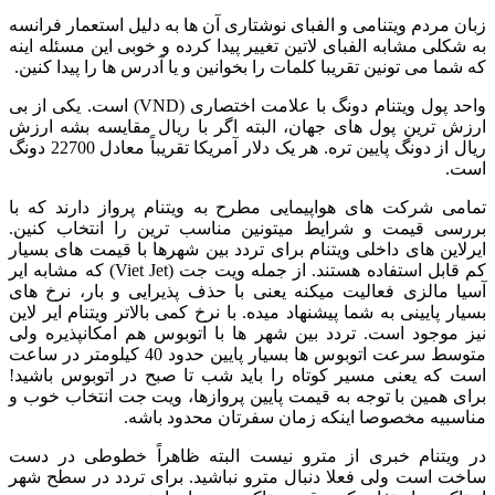
زبان مردم ویتنامی و الفبای نوشتاری آن ها به دلیل استعمار فرانسه
به شکلی مشابه الفبای لاتین تغییر پیدا کرده و خوبی این مسئله اینه
که شما می تونین تقریبا کلمات را بخوانین و یا آدرس ها را پیدا کنین.
واحد پول ویتنام دونگ با علامت اختصاری (VND) است. یکی از بی
ارزش ترین پول های جهان، البته اگر با ریال مقایسه بشه ارزش
ریال از دونگ پایین تره. هر یک دلار آمریکا تقریباً معادل 22700 دونگ
است.
تمامی شرکت های هواپیمایی مطرح به ویتنام پرواز دارند که با
بررسی قیمت و شرایط میتونین مناسب ترین را انتخاب کنین.
ایرلاین های داخلی ویتنام برای تردد بین شهرها با قیمت های بسیار
کم قابل استفاده هستند. از جمله ویت جت (Viet Jet) که مشابه ایر
آسیا مالزی فعالیت میکنه یعنی با حذف پذیرایی و بار، نرخ های
بسیار پایینی به شما پیشنهاد میده. با نرخ کمی بالاتر ویتنام ایر لاین
نیز موجود است. تردد بین شهر ها با اتوبوس هم امکانپذیره ولی
متوسط سرعت اتوبوس ها بسیار پایین حدود 40 کیلومتر در ساعت
است که یعنی مسیر کوتاه را باید شب تا صبح در اتوبوس باشید!
برای همین با توجه به قیمت پایین پروازها، ویت جت انتخاب خوب و
مناسبیه مخصوصا اینکه زمان سفرتان محدود باشه.
در ویتنام خبری از مترو نیست البته ظاهراً خطوطی در دست
ساخت است ولی فعلا دنبال مترو نباشید. برای تردد در سطح شهر