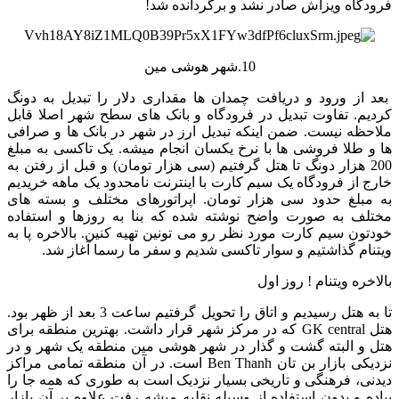
فرودگاه ویزاش صادر نشد و برگردانده شد!
10.شهر هوشی مین
بعد از ورود و دریافت چمدان ها مقداری دلار را تبدیل به دونگ
کردیم. تفاوت تبدیل در فرودگاه و بانک های سطح شهر اصلا قابل
ملاحظه نیست. ضمن اینکه تبدیل ارز در شهر در بانک ها و صرافی
ها و طلا فروشی ها با نرخ یکسان انجام میشه. یک تاکسی به مبلغ
200 هزار دونگ تا هتل گرفتیم (سی هزار تومان) و قبل از رفتن به
خارج از فرودگاه یک سیم کارت با اینترنت نامحدود یک ماهه خریدیم
به مبلغ حدود سی هزار تومان. اپراتورهای مختلف و بسته های
مختلف به صورت واضح نوشته شده که بنا به روزها و استفاده
خودتون سیم کارت مورد نظر رو می تونین تهیه کنین. بالاخره پا به
ویتنام گذاشتیم و سوار تاکسی شدیم و سفر ما رسما آغاز شد.
بالاخره ویتنام ! روز اول
تا به هتل رسیدیم و اتاق را تحویل گرفتیم ساعت 3 بعد از ظهر بود.
هتل GK central که در مرکز شهر قرار داشت. بهترین منطقه برای
هتل و البته گشت و گذار در شهر هوشی مین منطقه یک شهر و در
نزدیکی بازار بن تان Ben Thanh است. در آن منطقه تمامی مراکز
دیدنی، فرهنگی و تاریخی بسیار نزدیک است به طوری که همه جا را
پیاده و بدون استفاده از وسیله نقلیه میشه رفت علاوه بر آن بازار