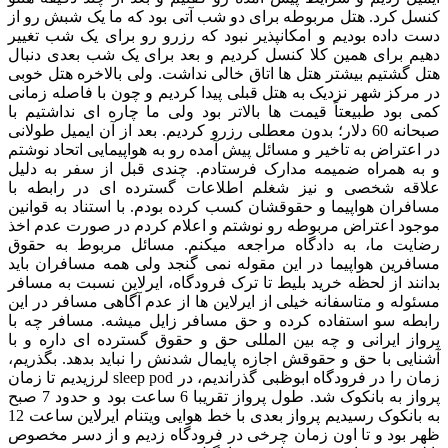
کنسل کرد. هتل مربوطه برای دو شب آتی بود که ما یک شبش رو از
دست داده بودیم و امکانپذیر نبود که رزرو رو برای یک شب تغییر
دهیم برای همین کلا کنسل کردیم و بعد برای یک شب بعدی دنبال
هتل گشتیم بیشتر هتل ها اتاق خالی نداشت. ولی بالاخره هتل خوبی
در مرکز شهر نزدیک به هتل قبلی پیدا کردیم و چون با فاصله زمانی
کمی بود طبیعتاً قیمت ها بالاتر بود ولی ما چاره ای نداشتیم با
صبحانه 60 دلار؛ بدون معطلی رزرو کردیم. بعد از آن ایمیل طولانی
در اعتراض به تاخیر و مسائل پیش آمده رو به هواپیمایی اتحاد نوشتم
و به همراه ضمیمه مدارک فرستادم. چندی قبل از سفر به دلیل
علاقه شخصی و نیز شغلم اطلاعات گسترده ای در رابطه با
مسافران هواپیما و حقوقشان کسب کرده بودم. با استناد به قوانین
موجود اعتراض مربوطه رو نوشتم و اعلام کردم در صورت عدم اخذ
رضایت ما، به دادگاه مراجعه میکنم. مسائل مربوط به حقوق
مسافرین هواپیما در این مقوله نمی گنجد ولی همه مسافران باید
بدانند از لحظه خرید بلیط تا ترک فرودگاه، ایرلاین نسبت به مسافر
مسئوله و متاسفانه خیلی از ایرلاین ها از عدم آگاهی مسافر در این
رابطه سو استفاده کرده و حق مسافر زایل میشه. مسافر چه با
پرواز ایرانی و چه بین المللی حق و حقوق گسترده ای داره و با
آشنایی با حق و حقوقش اجازه پایمال شدنش را نباید بدهد. بگذریم،
زمان را در فرودگاه ابوظبی گذراندیم، در sleep pod لرزیدیم تا زمان
پرواز به بانکوک شد. طول پرواز تقریبا 6 ساعت بود و حدود 7 صبح
به بانکوک رسیدیم پرواز بعدی با خط هوایی ویتنام ایرلاین ساعت 12
ظهر بود و تا اون زمان چرخی در فرودگاه زدیم و از دسر مخصوص