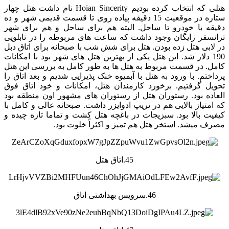
هتلی که انتخاب کرده بودیم Hoian Sincerity نام داشت هتل چهار
ستاره در موقعیت 15 دقیقه پیاده روی تا قسمت قدیمی شهر و ده
دقیقه با خودرو تا ساحل. البته هم برای ساحل و هم برای شهر
ترانسفر رایگان وجود داشت که ساعت های مربوطه را در تابلویی
در لابی هتل زده بودن. هتل برای شش شب با صبحانه برای اتاق دبل
190 دلار شد. این هتل یکی از بهترین هتل های شهر بود با امکانات
کامل. در قسمت مربوط به هتل ها به طور کامل به بررسی این هتل
پرداختم. با ورود به هتل با آبمیوه خنک پذیرایی شدیم و بعد اتاق را
تحویل گرفتیم. برخورد کارمندان هتل، امکانات و خود اتاق فوق
العاده بود. رستوران هتل از رستوران های مشهور اون منطقه بود
که امتیاز بالایی هم در تریپ ادوایزر داشت. صبحانه عالی و کامل با
کیفیت بالا بود. سبزیجات در باغچه هتل کشت و تماما تازه چیده و
مصرف میشد. استخر هتل هم تمیز و اکثراً خلوت بود.
45.اتاق هتل
46.سرویس بهداشتی اتاق