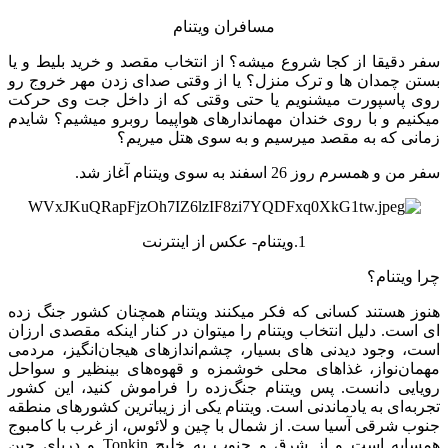
مسافران ویتنام
سفر دقیقا از کجا شروع میشه؟ از انتخاب مقصد و خرید بلیط و یا
بستن چمدان ها و ترک منزل؟ یا از وقتی صدای زدن مهر خروج رو
روی پاسپورت میشنویم یا حتی وقتی که از داخل جت وی حرکت
میکنیم و با روی خندان مهماندارهای هواپیما روبرو میشیم؟ شایدم
زمانی که به مقصد میرسیم و به سوی هتل میریم؟
سفر من و همسرم روز 26 اسفند به سوی ویتنام آغاز شد.
1.ویتنام- عکس از اینترنت
چرا ویتنام؟
هنوز هستند کسانی که فکر میکنند ویتنام همچنان کشور جنگ زده
ای است. دلیل انتخاب ویتنام را میتوان در کنار اینکه مقصدی ارزان
است، وجود دیدنی های بسیار، چشم‌اندازهای هیجان‌انگیز، مردمی
مهمان‌نواز، غذاهای محلی خوشمزه و قهوه‌های بینظیر و سواحل
رویایی دانست. پس ویتنام جنگ‌زده را فراموش کنید، این کشور
تجربه‌‌ای به یادماندنی است. ویتنام یکی از زیباترین کشورهای منطقه
جنوب شرقی آسیا ست. از شمال با چین و لائوس، از غرب با کامبوج
همسایه است و از شرق و جنوب به خلیج Tonkin و دریای چین