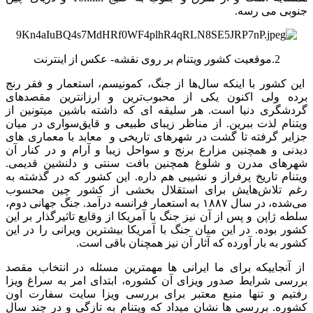
جنوبی می رسه.
2.موقعیت کشور ویتنام بر روی نقشه- عکس از اینترنت
این کشور با اینکه سال‌ها از جنگ، کمونیسم، استعمار و فقر رنج
برده ولی اکنون یکی از محبوب‌ترین و ارزانترین مقصدهای
گردشگری دنیا است. هر سلیقه ای که داشته باشین میتونین از
ویتنام لذت ببرین. از مناظر زیبای طبیعی و قایق‌سواری در میان
جزایر گرفته تا گشت در شهرهای تاریخی و معابد با معماری های
دیدنی و همچنین مزارع برنج و سواحل زیبا و آرام و در کنار آن
شهرهای مدرن و شلوغ همچنین بافت سنتی و دلنشین قدیمی.
ویتنام تاریخ پرفراز و نشیبی هم داره. این کشور که در گذشته به
رغم تلاش‌هایش برای استقلال بخشی از کشور چین محسوب
می‌شده، در سال ۱۸۸۷ به استعمار فرانسه درآمد. جنگ جهانی دوم،
سلطه ژاپن و پس از آن نیز جنگ با آمریکا از وقایع تاثیرگذار بر این
کشور بوده. در این میان جنگ با آمریکا بیشترین ویرانی را در این
کشور به بار آورده که آثار آن نیز همچنان باقی است.
از آنجاییکه برای ما ایرانی ها مهمترین مسئله در انتخاب مقصد
بررسی شرایط صدور ویزای آن کشوره، ابتدای امر به سراغ ویزا
رفتیم و تنها منبع معتبر برای بررسی ویزا سایت سفارت اون
کشوره. بررسی ها نشان میداد که ویتنام به تازگی و در چند سال