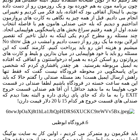
چون برنامه مون به هم خورده بود و یک روزمون رو از دست داده
بودیم. با اینحال اتفاقی بود که افتاده، باید فکر می کردیم و تغییراتی
انجام می دادیم. قبل از همه چیز یه نگاهی به کارت های پروازمون
انداختیم و دیدیم که بله حتی صندلی هامون هم با فاصله انتخاب
شده. اول از همه رفتیم سراغ بخش های پاسخگویی هواپیمایی اتحاد.
چند مسئله رو مطرح کردم یکی اینکه به دلیل تاخیر که تقصیر
ایرلاین بوده ما یک روز رو از دست دادیم و امشب در هتل No show
میشیم و هزینه اش رو باید پرداخت کنیم. کارمند گفت که این
مسئله رو باید با خود هواپیمایی در میان بذارین و بلیط و کارت های
پروازتون رو اسکن کرده به همراه درخواستتون و اتفاقی که افتاده
به ایمیل مربوطه بفرستید. هر چقدر پافشاری کردم که شخصی
برای پاسخگویی در محوطه فرودگاه نیست گفت که فقط تنها
راهش ارسال ایمیل هست! بعد مسئله صندلی را گفتم حالا که باید
این همه ساعت خسته در فرودگاه باشیم لطفا صندلی در قسمت
خوب هواپیما به ما بدهید حداقل! آن آقا هم صندلی قسمت خروج
EXIT را به ما داد که جای پای زیادی داره و البته بعدا دیدم که
صندلی های قسمت خروج هر کدام 15 تا 20 دلار قیمت دارن!
6.فرودگاه ابوظبی
باید فکرمون رو متمرکز می کردیم ، اولین کار به سایت بوکینگ
ایمیل زدیم و شرایط پیش آمده رو گفتیم و بعد از چند دقیقه هتلو