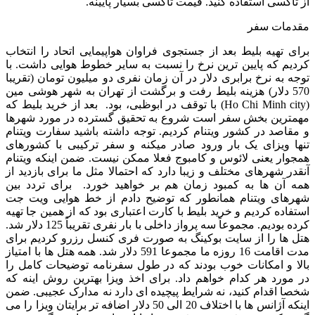
از تاکسی استفاده کنید. قیمت تاکسی بسیار پایینه.
مقدمات سفر
برای تهیه بلیط بعد از جستجوی فراوان هواپیمایی اتحاد را انتخاب
کردیم که پایین ترین نرخ را نسبت به سایر خطوط هوایی داشت. با
توجه به نرخ برابری دلار در آن زمان نفری دو میلیون تومان (تقریبا
570 دلار) هزینه بلیط رفت و برگشت از تهران به شهر هوشی مین
(Ho Chi Minh city) با توقف در ابوظبی، بود. بعد از خرید بلیط که
مهمترین بخش سفر است شروع به تحقیق گسترده در مورد شهرها
و مقاصد در کشور ویتنام کردیم. توجه داشته باشید سفارت ویتنام
تنها ویزای یک بار ورود صادر میکنه و سفر ترکیبی با کشورهای
همجوار یعنی لائوس و کامبوج فعلا ممکن نیست. ضمن اینکه ویتنام
آنقدر شهرهای مختلف و زیبا دارد که احتمالا مثل ما برای بازدید از
همه آن ها به کمبود زمان هم بر خواهید خورد. برای تردد بین
شهرهای ویتنام همانطور که توضیح دادم از خط هوایی ویت جت
استفاده کردیم و خرید بلیط با کارت اعتباری بود که از همین جا تهیه
کرده بودیم. مجموعاً سه پرواز داخلی با بار نفری تقریباً 125 دلار شد.
هتل ها را از سایت بوکینگ به صورت فری کنسل رزرو کردیم برای
مدت اقامت 16 روزه ما مجموعا 591 دلار شد. همه هتل ها با امتیاز
بالا و امکانات خوب بودند که در طول سفرنامه توضیحات کامل را
در مورد هر کدام خواهم داد. برای اخذ ویزا بهترین روش اینه که
شخصا اقدام کنید، نه شرایط پیچیده ای دارد نه مدارک عجیبی. ضمن
اینکه آژانس ها با اختلاف 20 الی 50 دلار اضافه تر برایتان ویزا را می