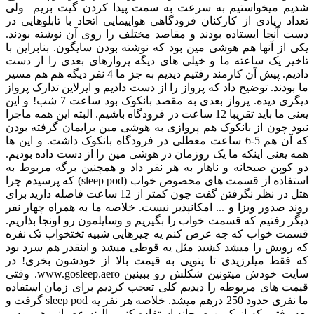
شدیم میخواستیم به سرعت به سمت پیدا کردن گیت بریم ولی
تعداد زیادی از کارکنان فرودگاهی هواپیمایی اتحاد با تابلوهایی در
دست آنجا ایستاده بودند و مقاصد مختلف را روی آن نوشته بودند.
یکی از آنها هم هوشی مین بود که نوشته بودن سایگون. بنابراین با
تاخیر یک ساعته ما و خیلی های دیگه پروازهای بعدی را از دست
دادیم. پیش آن کارمند رفتیم دیدیم به جز ما 4 نفر دیگه هم هم مسیر
ما بودند. توضیح داد که پرواز را از دست دادیم و ایرلاین تدارک پرواز
دیگری دیده. پرواز بعدی به مقصد بانکوک بود ساعت 7 شب! و این
یعنی ما باید تقریبا 12 ساعت در فرودگاه باشیم. البته این همه ماجرا
نبود چون از بانکوک هم پروازی به هوشی مین برایمان گرفته بودن
که آن هم 5-6 ساعت معطلی در فرودگاه بانکوک داشت. و این ها
همه یعنی اینکه ما یک روزمان در هوشی مین را از دست داده بودیم.
دو کوپن صبحانه و ناهار به هر نفر داد و همچنین برگه مربوط به
استفاده از قسمت های مخصوص خواب (sleep pod) که پرسیدم چرا
هتل در نظر نگرفتن گفت چون کمتر از 12 ساعت فاصله دارید برای
روند صدور ویزا و ... امکانپذیر نیست. خلاصه ما به همراه چهار نفر
دیگر رفتیم که قسمت خواب را بگیریم و وسایلمون رو اونجا بذاریم.
قسمت خواب که چه عرض کنم یه چیزهایی شبیه تختخواب تک نفره
که رویش را میشد کشید مثل یه قوطی میشد و اینقدر هم سرد بود
که فقط میلرزیدی تا پتویی به قیمت بالا از خودشون بخری! در
سایت خودش میتونین شکلش رو ببینین www.gosleep.aero. وقتی
قیمت های مربوطه را دیدیم کلی تعجب کردیم برای زمان استفاده
ما نفری حدود 250 درهم میشد. خلاصه هر نفر یه sleep pod گرفت و
بعد رفتیم که از کوپن صبحانه استفاده کنیم. البته عصبانی هم بودیم