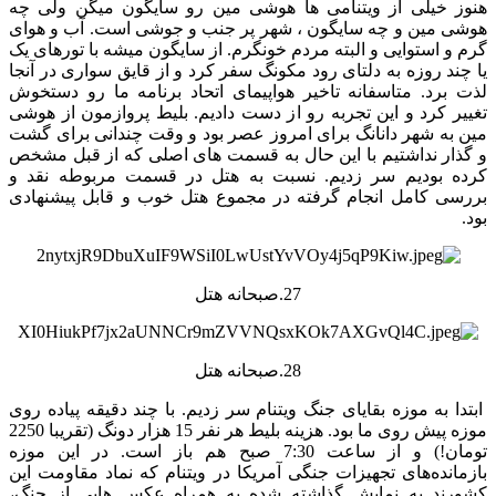
هنوز خیلی از ویتنامی ها هوشی مین رو سایگون میگن ولی چه
هوشی مین و چه سایگون ، شهر پر جنب و جوشی است. آب و هوای
گرم و استوایی و البته مردم خونگرم. از سایگون میشه با تورهای یک
یا چند روزه به دلتای رود مکونگ سفر کرد و از قایق سواری در آنجا
لذت برد. متاسفانه تاخیر هواپیمای اتحاد برنامه ما رو دستخوش
تغییر کرد و این تجربه رو از دست دادیم. بلیط پروازمون از هوشی
مین به شهر دانانگ برای امروز عصر بود و وقت چندانی برای گشت
و گذار نداشتیم با این حال به قسمت های اصلی که از قبل مشخص
کرده بودیم سر زدیم. نسبت به هتل در قسمت مربوطه نقد و
بررسی کامل انجام گرفته در مجموع هتل خوب و قابل پیشنهادی
بود.
27.صبحانه هتل
28.صبحانه هتل
ابتدا به موزه بقایای جنگ ویتنام سر زدیم. با چند دقیقه پیاده روی
موزه پیش روی ما بود. هزینه بلیط هر نفر 15 هزار دونگ (تقریبا 2250
تومان!) و از ساعت 7:30 صبح هم باز است. در این موزه
بازمانده‌های تجهیزات جنگی آمریکا در ویتنام که نماد مقاومت این
کشورند به نمایش گذاشته شده به همراه عکس هایی از جنگ،