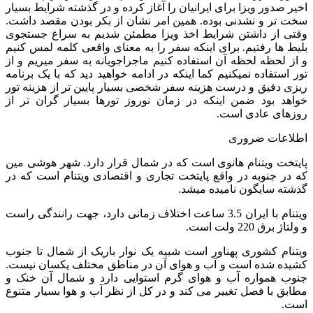
اخیر صدور ویزا برای ایرانیان را آغاز کرده و در گذشته شرایط بسیار
سخت تر و نشدنی بوده. همین امر نشان از بکر بودن مقصد داشت.
وقتی از داشتن شرایط اخذ ویزا مطمئن شدیم به سراغ جستجوی
بلیط ها رفتیم. برای اینکه سفر را به معنای واقعی کلمه لمس کنیم
و از لحظه لحظه آن استفاده کنیم ماجراجویانه به سفر میریم و از
تور استفاده نمیکنیم کما اینکه در ادامه خواهید دید که با یک برنامه
ریزی دقیق و درست هزینه سفر شخصی بسیار پایین تر از هزینه تور
خواهد بود ضمن اینکه در زمان نوروز تورها بسیار گران تر از
روزهای عادی است.
اطلاعات ضروری
پایتخت ویتنام هانوی است که در شمال قرار دارد. شهر هوشی مین
که در جنوبه در واقع پایتخت تجاری و اقتصادی ویتنام است که در
گذشته سایگون نامیده میشد.
ویتنام با ایران 3.5 ساعت اختلاف زمانی دارد، جهت رانندگی راست
و ولتاژ برق 220 ولت است.
ویتنام کشوری پهناور است شبیه یک نوار باریک از شمال تا جنوب
کشیده شده است و آب و هوای آن در مناطق مختلف یکسان نیست.
جنوب همواره آب و هوای گرم استوایی دارد و شمال آن خنک و
مطابق با فصل تغییر می کند و در کل از نظر آب و هوا بسیار متنوع
است.