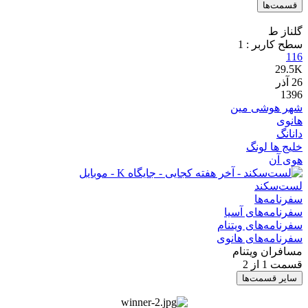
قسمت‌ها
گلناز ط
سطح کاربر :
1
116
29.5K
26
آذر
1396
شهر هوشی مین
هانوی
دانانگ
خلیج ها لونگ
هوی آن
لست‌سکند
سفرنامه‌ها
سفرنامه‌های آسیا
سفرنامه‌های ویتنام
سفرنامه‌های هانوی
مسافران ویتنام
قسمت 1 از 2
سایر قسمت‌ها