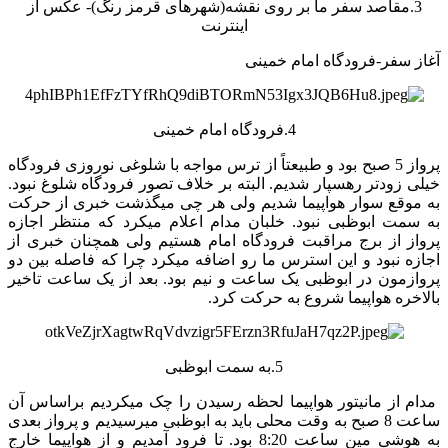
3.مقاصد سفر ما بر روی نقشه(شهرهای قرمز رنگ)- عکس از
اینترنت
آغاز سفر-فرودگاه امام خمینی
4.فرودگاه امام خمینی
پرواز 5 صبح بود و طبیعتاً از ترس مواجه با شلوغی نوروزی فرودگاه
خیلی زودتر رهسپار شدیم. البته بر خلاف تصور فرودگاه شلوغ نبود.
به موقع سوار هواپیما شدیم ولی هر چی میگذشت خبری از حرکت
به سمت ابوظبی نبود. خلبان مدام اعلام میکرد که منتظر اجازه
پرواز از برج مراقبت فرودگاه امام هستیم ولی همچنان خبری از
اجازه نبود و این استرس ما رو اضافه میکرد چرا که فاصله بین دو
پروازمون در ابوظبی یک ساعت و نیم بود. بعد از یک ساعت تاخیر
بالاخره هواپیما شروع به حرکت کرد.
5.به سمت ابوظبی
مدام از مانیتور هواپیما لحظه رسیدن را چک میکردیم براساس آن
ساعت 8 صبح به وقت محلی باید به ابوظبی میرسیدیم و پرواز بعدی
به هوشی مین ساعت 8:20 بود. تا فرود آمدیم و از هواپیما خارج