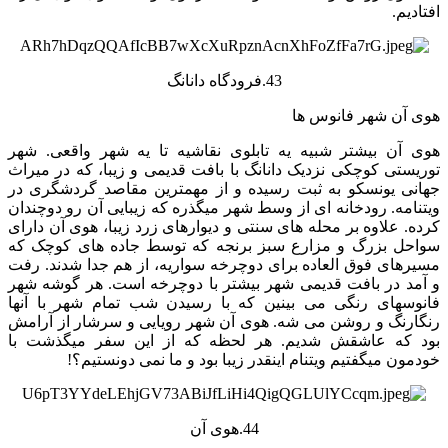
افتادیم.
43.فرودگاه دانانگ
هوی آن شهر فانوس ها
هوی آن بیشتر شبیه یه تابلوی نقاشیه تا یه شهر واقعی. شهر
توریستی کوچکی نزدیک دانانگ با بافت قدیمی و زیبا، که در میراث
جهانی یونسکو به ثبت رسیده و از مهمترین مقاصد گردشگری در
ویتنامه. رودخانه ای از وسط شهر میگذره که زیبایی آن رو دوچندان
کرده. علاوه بر محله های سنتی و دیوارهای زرد زیبا، هوی آن دارای
سواحل بزرگ و مزارع سبز برنجه که توسط جاده های کوچک که
مسیرهای فوق العاده برای دوچرخه سواریه، از هم جدا شدند. رفت
و آمد در بافت قدیمی شهر بیشتر با دوچرخه است. هر گوشه شهر
فانوسهای رنگی می بینین که با رسیدن شب تمام شهر با آنها
رنگارنگ و روشن می شه. هوی آن شهر رویایی و سرشار از آرامش
بود که عاشقش شدیم. هر لحظه که از این سفر میگذشت با
خودمون میگفتیم ویتنام اینقدر زیبا بود و ما نمی دونستیم؟!
44.هوی آن