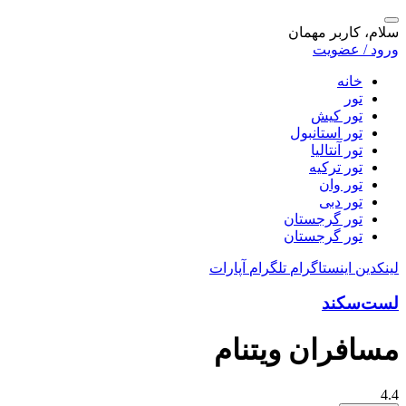
سلام، کاربر مهمان
ورود / عضویت
خانه
تور
تور کیش
تور استانبول
تور آنتالیا
تور ترکیه
تور وان
تور دبی
تور گرجستان
تور گرجستان
لینکدین
اینستاگرام
تلگرام
آپارات
لست‌سکند
مسافران ویتنام
4.4