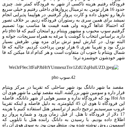
فرودگاه رفتیم هزینه تاکسی از شهر به فرودگاه کمتر شد. چیزی
حدود 16 هزار تومن. به ترمینال پروازهای داخلی رفتیم و خیلی سریع
بارها رو تحویل داده و کارت پرواز گرفتیم. در هواپیما پذیرایی انجام
نمیشد برای همین سری به رستوران فرودگاه زدیم. بر خلاف تصور
که احتمالا غذاها گرونه ولی همه قیمت ها مناسب بود! تصمیم
گرفتیم سوپ محبوب و مشهور ویتنام رو امتحان کنیم که فا pho نام
داره. براساس انتخاب با گوشت یا مرغه به همراه سبزیجات، جوانه و
البته نودل. در کنارش لیمو ترش برای مزه بهتر. ظرفش بسیار
بزرگ بود و تقریبا نفری 6 هزار تومن پرداخت کردیم. جالبه که فا
شمال ویتنام با جنوب آن متفاوت است و هر کدام ادعا میکنن که فا
شهر خودشون خوشمزه تره!
42.سوپ pho
مقصد ما شهر دانانگ بود شهر ساحلی که تقریبا در مرکز ویتنام
قرار داره و سومین شهر بزرگشه. البته مقصد نهایی ما شهر هوی آن
Hoi An بود که فرودگاه نداره و مسیر هوایی از شهر دانانگه. فاصله
این فرودگاه تا هوی آن 45 کیلومتره. به دلیل فاصله و اینکه تقریبا
غروب میرسیدیم ترجیح دادیم از ترانسفر هتل استفاده کنیم با هزینه
17 دلار از فرودگاه تا هتل. از قبل زمان ورود و شماره پرواز رو
اطلاع داده بودیم. با رسیدن به دانانگ راننده هتل با تابلویی که
اسممون روش نوشته شده بود، منتظرمون بود. به سوی هوی آن راه