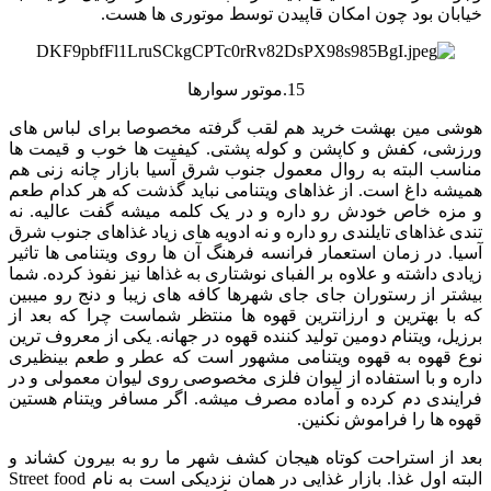
خیابان بود چون امکان قاپیدن توسط موتوری ها هست.
15.موتور سوارها
هوشی مین بهشت خرید هم لقب گرفته مخصوصا برای لباس های
ورزشی، کفش و کاپشن و کوله پشتی. کیفیت ها خوب و قیمت ها
مناسب البته به روال معمول جنوب شرق آسیا بازار چانه زنی هم
همیشه داغ است. از غذاهای ویتنامی نباید گذشت که هر کدام طعم
و مزه خاص خودش رو داره و در یک کلمه میشه گفت عالیه. نه
تندی غذاهای تایلندی رو داره و نه ادویه های زیاد غذاهای جنوب شرق
آسیا. در زمان استعمار فرانسه فرهنگ آن ها روی ویتنامی ها تاثیر
زیادی داشته و علاوه بر الفبای نوشتاری به غذاها نیز نفوذ کرده. شما
بیشتر از رستوران جای جای شهرها کافه های زیبا و دنج رو میبین
که با بهترین و ارزانترین قهوه ها منتظر شماست چرا که بعد از
برزیل، ویتنام دومین تولید کننده قهوه در جهانه. یکی از معروف ترین
نوع قهوه به قهوه ویتنامی مشهور است که عطر و طعم بینظیری
داره و با استفاده از لیوان فلزی مخصوصی روی لیوان معمولی و در
فرایندی دم کرده و آماده مصرف میشه. اگر مسافر ویتنام هستین
قهوه ها را فراموش نکنین.
بعد از استراحت کوتاه هیجان کشف شهر ما رو به بیرون کشاند و
البته اول غذا. بازار غذایی در همان نزدیکی است به نام Street food