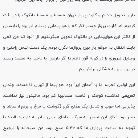
بار را تحویل دادیم و کارت پرواز تهران-مسقط و مسقط-بانکوک را دریافت
کردیم. اما کارت پرواز مسیر آخر که با هواپیمایی ویتنام ایر بود را بایستی
از کانتر این هواپیمایی در بانکوک تحویل میگرفتیم. از آنجا که من کمی
بابت انتقال به موقع بار بین پروازها نگران بودم یک دست لباس راحتی و
وسایل ضروری را در کوله قرار دادم تا اگر بارمان با تاخیر به مقصد رسید
در روز اول به مشکلی برنخوریم.
این اولین تجربه ما با "عمان ایر" بود. هواپیما از تهران تا مسقط چندان
تعریفی نداشت؛ کوچک و فاصله صندلیها کم بود. مانیتور نیز نداشت.
پذیرایی اما خوب و شامل یک غذای گرم (گوشت یا مرغ با برنج)، سالاد و
دسر بود. غذای این مسیر به سبک غذاهای عربی و ادویه دار بود. البته با
توجه به ساعت پروازی ما که 5:30 صبح بود، من صبحانه را ترجیح