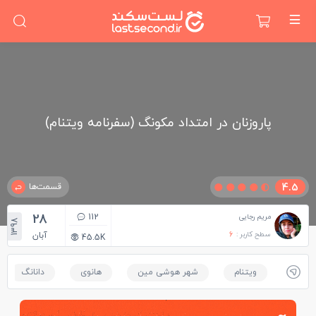
پاروزنان در امتداد مکونگ (سفرنامه ویتنام)
4.5
قسمت‌ها
28
112
مریم رجایی
1398
سطح کاربر :
6
آبان
45.5K
ویتنام
شهر هوشی مین
هانوی
دانانگ