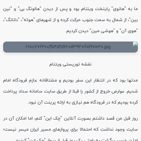
ما به "هانوی" پایتخت ویتنام بود و پس از دیدن "هالونگ بی" و "نین
بین"، از شمال به سمت جنوب حرکت کرده و از شهرهای "هوئه"، "دانانگ"،
"هوی آن" و "هوشی مین" دیدن کردیم.
نقشه توریستی ویتنام
مدتها بود که در انتظار این سفر بودیم و مشتاقانه عازم فرودگاه امام
شدیم. عوارض خروج از کشور را قبلا از طریق سایت سامانه سداد پرداخت
کرده بودیم که در فرودگاه هم نیازی به ارائه پرینت آن نبود.
روز قبل من قصد داشتم بصورت آنلاین "چک این" کنم، اما امکان آن در
سایت وجود نداشت که احتمالا برای پروازهای مسیر ایران میسر نیست؛
اما در مسیر برگشت به راحتی یک روز قبل از پرواز "چک این" کردیم.