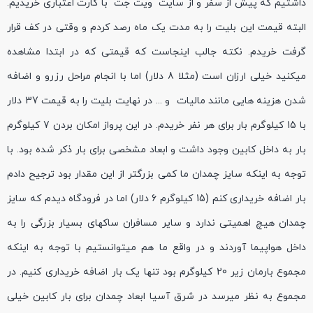
داشتیم که پیش از سفر و از سایت "ویت جت" با کارت اعتباری خریدیم.
البته قیمت این بلیت را به مدت یک ماه رصد کردم و وقتی در کف قرار
گرفت خریدم. نکته جالب اینجاست که قیمتی که در ابتدا مشاهده
میکنید خیلی ارزان است (مثلا 8 دلار) اما با انجام مراحل رزرو و اضافه
شدن هزینه هایی مانند مالیات و ... در نهایت بلیت را به قیمت 37 دلار
با 15 کیلوگرم بار برای هر نفر خریدم. در این پرواز امکان بردن 7 کیلوگرم
بار به داخل کابین وجود داشت و ابعاد مشخصی برای بار ذکر شده بود. با
توجه به اینکه سایز چمدان ما کمی بزرگتر از این مقدار بود ترجیح دادم
بار اضافه خریداری کنم (15 کیلوگرم 6 دلار) اما در فرودگاه دیدم که سایز
چمدان هیچ اهمیتی ندارد و سایر مسافران ساکهای بسیار بزرگی را به
داخل هواپیما آوردند و در واقع ما هم میتوانستیم با توجه به اینکه
مجموع بارمان زیر 20 کیلوگرم بود تنها یک بار اضافه خریداری کنیم. در
مجموع به نظر میرسد در شرق آسیا ابعاد چمدان برای بار کابین خیلی