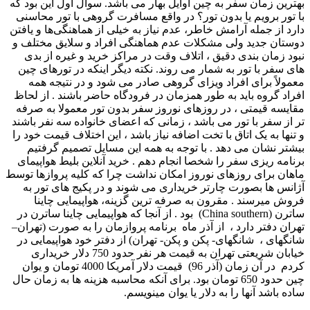
بهترین زمان سفر به چین اوایل بهار می باشد. سوال اول این بود که
با تور برویم یا بدون تور؟ در واقع مسافرت گروهی با تور محاسنی
دارد از جمله آرامش خاطر، عدم نیاز به خیلی از هماهنگی‌ها و یافتن
دوستان جدید ولی مشکلات عدم هماهنگی افراد و سلایق مختلف و
نبود زمان بندی دقیق ، اتلاف وقت در مراکز خرید و غیره از بدی
های سفر با تور به شمار می­ روند. نکته دیگر اینکه در تورهای چین
معمولاً برای افراد ویزای گروهی صادر می شود و در نتیجه همه
افراد گروه باید به طور همزمان در فرودگاه حاضر باشند . از لحاظ
مقایسه قیمتی ، در روزهای نوروز سفر بدون تور معمولا به صرفه
تر از سفر با تور می باشد ، زمانی که اعضای خانواده سه نفر باشند
و تنها به یک اتاق با تخت اضافه نیاز باشد ، این اختلاف قیمت خود را
بیشتر نشان می­ دهد . با توجه به همه این مسایل تصمیم گرفتیم
برنامه ریزی سفر را شخصا انجام دهم . خرید آنلاین بلیط هواپیمای
ماهان برای روزهای نوروز امکان نداشت چرا که کلیه پروازها توسط
آژانس ها بصورت چارتر خریداری می شوند و در پکیج های تور به
فروش می­رسند . مقرون به صرفه ترین گزینه، هواپیمایی چاینا
ساترن (China southern) بود . از آنجا که هواپیمایی چاینا ساترن در
تهران دفتر دارد ، از آذر ماه برنامه پروازمان را به صورت (تهران–
شانگهای ، شانگهای- پکن و پکن- تهران) از دفتر خود هواپیمایی در
خیابان شریعتی تهران به قیمت هر نفر حدود 750 دلار خریداری
کردم در آن زمان (آذر 96) قیمت دلار آمریکا 4000 تومان و یوان
چین حدود 650 تومان بود. برای آنکه محاسبه هزینه ها به زمان حال
ساده باشد آنها را به دلار یا یوان مینویسم.