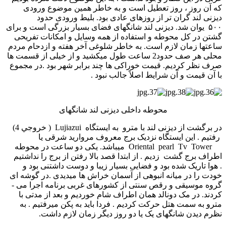
که آن روز ، روز تعطیل است و به خاطر همین موضوع ورودی
دیزنی لند گران تر از روزهای عادی بود. بلیط ورودی حدود
۵۰۰ یوان شد. دیزنی لند شانگهای فضای بسیار بزرگی است و برای
گشتن در کل محوطه و استفاده از همه وسایل و امکانات تفریحی
ساعتها زمان لازم است. به خاطر شلوغی آخر هفته و ازدحام مردم
محلی هر صف حدود2 ساعت طول می­کشید و از خیلی از قسمت ها
صرف نظر کردیم. قیمت خوراکی ها چند برابر شهر بود .در مجموع
با آن قیمت و آن شرایط اصلاً جالب نبود .
محوطه داخلی دیزنی لند شانگهای
در برگشت از دیزنی لند با مترو به ایستگاه Lujiazui ( خروجي 4)
رفتیم . این ایستگاه نزدیک برج معروف مروارید شرقی یا
Oriental pearl Tv Tower می­باشد. یکی دو ساعت در محوطه
اطراف برج گشت زدیم . از ابتدا قصد بالا رفتن از برج را نداشتیم
. هوا تاریک شده بود و فضایی بسیار زیبا و دوست داشتنی بود و
خودت را در میانه انبوهی از آسمان خراش ها می­دیدی .در گوشه ای
گروه موسیقی و رقص سنتی از کشورهای غربی برنامه اجرا می ­
کردند. در مک دونالد همان اطراف شام خوردیم و بعد از مدتی با
مترو به سمت هتل حرکت کردیم . فردا باید به پکن میرفتیم . به
نظرم دیدن شانگهای یک یا دو روز دیگر زمان لازم داشت.