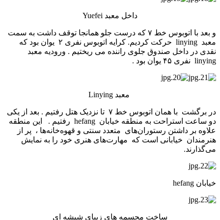
داخل معبد Yuefei
و بعد با اتوبوس خط ۷ که درست جلو همانجا توقف داشت به سمت
معبد linying حرکت کردیم. کرایه اتوبوس نفری ۲ یوان بود که
نقدی در داخل صندوق جلوی راننده می­ ریختیم . ورودیه معبد
linying نفری ۴۵ یوان بود .
معبد Linying
در برگشت با همان اتوبوس خط ۷ تا نزدیک هتل رفتیم . بعد از یکی
دو ساعت استراحت به منطقه خیابان hefang رفتیم . این منطقه
علاوه بر داشتن رستوران‌های متعدد سنتی و قهوه‌خانه‌ها ، پر از
هنرمندان خیابانی است که مهارت‌های هنری خود را به نمایش
می‌گذارند.
خیابان hefang
ساخت مجسمه های زیبای شیشه ای