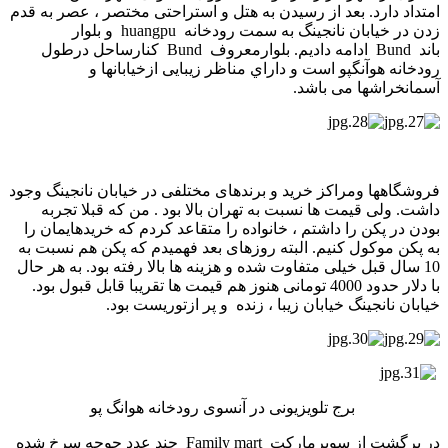
امتداد دارد. بعد از رسیدن به هتل و استراحتی مختصر ، عصر به قدم
زدن در خیابان نانجینگ به سمت رودخانه huangpu و بلوار
باند Bund ادامه دادیم. بلوارمعروف Bund كنارساحل درطول
رودخانه هوآنگپو است و داراي مناظر زيبایی ازخيابانها و
آسمانخراشها می باشد.
فروشگاهها ومراکز خرید و برندهای مختلفی در خیابان نانجینگ وجود
داشت. ولی قیمت ها نسبت به تهران بالا بود . من که قبلا تجربه
بودن در پکن را داشتم ، خانواده را متقاعد کردم که خریدهایمان را
به پکن موکول کنیم. البته روزهای بعد فهمیدم که پکن هم نسبت به
10 سال قبل خیلی متفاوت شده و هزینه ها بالا رفته بود. به هر حال
با دلار حدود 4000 تومانی هنوز هم قیمت ها تقریبا قابل قبول بود.
خیابان نانجینگ خیابان زیبا ، زنده و پر ازتوریست بود.
برج تلویزیونی در آنسوی رودخانه هوانگ پو
در برگشت از سوپرمارکت Family mart چند عدد جوجه سرخ شده