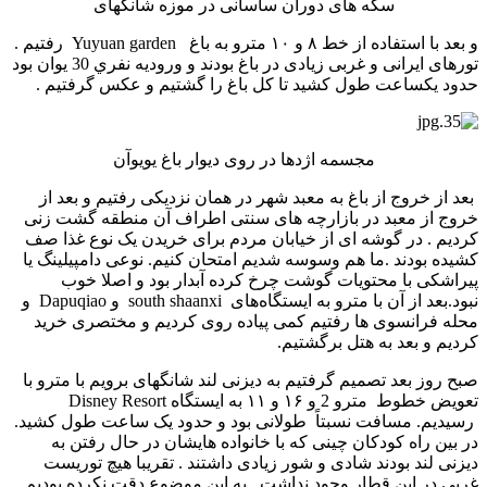
سکه های دوران ساسانی در موزه شانگهای
و بعد با استفاده از خط ۸ و ۱۰ مترو به باغ Yuyuan garden رفتیم .
تورهای ایرانی و غربی زیادی در باغ بودند و وروديه نفري 30 يوان بود
حدود يكساعت طول كشيد تا كل باغ را گشتيم و عكس گرفتيم .
مجسمه اژدها در روی دیوار باغ یویوآن
بعد از خروج از باغ به معبد شهر در همان نزدیکی رفتیم و بعد از
خروج از معبد در بازارچه های سنتی اطراف آن منطقه گشت زنی
کردیم . در گوشه ای از خیابان مردم برای خریدن یک نوع غذا صف
کشیده بودند .ما هم وسوسه شدیم امتحان کنیم. نوعی دامپیلینگ یا
پیراشکی با محتویات گوشت چرخ کرده آبدار بود و اصلا خوب
نبود.بعد از آن با مترو به ایستگاه‌های south shaanxi و Dapuqiao و
محله فرانسوی ها رفتیم کمی­ پیاده روی کردیم و مختصری خرید
کردیم و بعد به هتل برگشتیم.
صبح روز بعد تصمیم گرفتیم به دیزنی لند شانگهای برویم با مترو با
تعویض خطوط مترو 2 و ۱۶ و ۱۱ به ایستگاه Disney Resort
رسیدیم. مسافت نسبتاً طولانی بود و حدود یک ساعت طول کشید.
در بین راه کودکان چینی که با خانواده هایشان در حال رفتن به
دیزنی لند بودند شادی و شور زیادی داشتند . تقریبا هیچ توریست
غربی در این قطار وجود نداشت . به این موضوع دقت نکرده بودیم