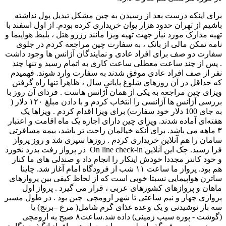
برای اینکه درست بعد از رسیدن به چین مشکل تبدیل پول نداشته
باشیم از تهران حدود هزار یوان خریداری کرده بودم. از اول اسفند با
تهیه مدارک مورد نیاز جهت تهیه ویزا مانند رزرو هتل ، بلیط هواپیما و
نامه تمکن مالی از بانک ، به سفارت چین مراجعه کردم در جلوی
سفارت دو صف برای افراد عادی و نمایندگان آژانس ها وجود داشت
. پس از چند ساعت معطلی ساعت کاری به اتمام رسید و تنها چند
نفر از صف افراد عادی موفق شدند به سفارت وارد شوند. فهمیدم
که حداقل در آن روزهای شلوغ پایانی سال ، ظاهراً تنها راه گرفتن
ویزای چین مراجعه به یکی از همان آژانس هاست . فردای آن روز با
بررسی آژانس ها آژانسی را انتخاب کردم و با دادن مبلغ ۱۲۰ دلار (
به جای 100 دلار خود سفارت) برای ویزا اقدام کردم . ویزاها یک
هفته‌ای آماده شدند. ویزای چین دارای اجازه یک ماه اقامت و اعتبار
۳ ماهه می ­باشد. برای آنکه خیالمان راحت تر باشد، بیمه مسافرتی
سامان را هم آنلاین خریداری کردم . روزها سپری شد و روز پرواز
فرا رسید. چک این آنلاین On line check-in در پرواز رفت بدرد نخورد
و خود کانتر مجددا خودش اینکار را انجام داد و صندلی های ما کنار
هم بود. پرواز ما ساعت ۱۱ شب از فرودگاه امام آغاز شد. چاینا
ساترن هواپیمایی نسبتا خوبی است که از لحاظ کیفی بین پروازهای
ماهان و پروازهای کشورهای عربی ، قرار می­ گیرد . پرواز اول
پروازی چهار و نیم ساعتی تا شهر ارومچی چین بود . در طول مسیر
سه بار نوشیدنی و یک وعده غذای گرم شامل( مرغ –برنج) یا
(گوشت - پوره سیب زمینی) داده شد.ساعت۸ صبح به ارومچی