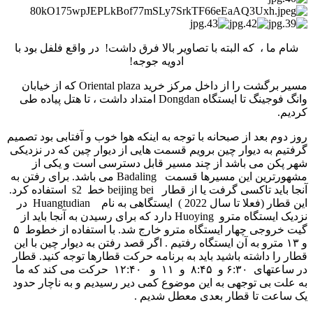
شام ما ، که البته با تصاویر بالا فرق داشت! در واقع فلفل بود با
ادویه جوجه!
مسیر برگشت را از داخل مرکز خرید Oriental plaza که از خیابان
وانگ فوجینگ تا ایستگاه Dongdan امتداد داشت ، تا هتل پیاده طی‌
کردیم.
روز دوم بعد از صبحانه با توجه به اینکه هوا خوب و آفتابی بود تصمیم
گرفتیم به دیوار چین برویم قسمت هایی از دیوار چین که در نزدیکی
شهر پکن می­ باشد از چند مسیر قابل دسترسی است و یکی از
مشهورترین این مسیرها قسمت Badaling می­ باشد. برای رفتن به
آنجا باید تاکسی گرفت یا از قطار beijing bei خط s2 استفاده کرد.
این قطار (فعلا تا سال 2022 ) ایستگاهی به نام Huangtudian در
نزدیک ایستگاه مترو Huoying دارد که برای رسیدن به آنجا باید از
گیت خروجی چهار ایستگاه مترو خارج شد. با استفاده از خطوط ۵
و ۱۳ مترو به آن ایستگاه رفتیم . اگر قصد رفتن به دیوار چین با این
قطار را داشته باشید باید به برنامه حرکت قطارها توجه کنید. قطار
در ساعتهای ۶:۳۰ و ۸:۴۵ و ۱۱ و ۱۲:۴۰ حرکت می ­کند که ما
به علت بی توجهی به این موضوع کمی دیر رسیدیم و به ناچار حدود
یک ساعت تا قطار بعدی معطل شدیم .