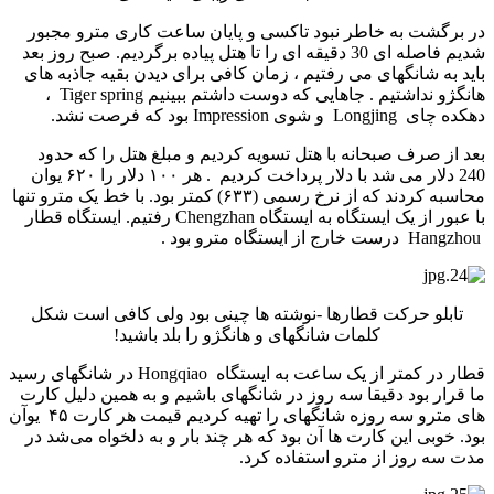
در برگشت به خاطر نبود تاکسی و پایان ساعت کاری مترو مجبور
شدیم فاصله ای 30 دقیقه ای را تا هتل پیاده برگردیم. صبح روز بعد
باید به شانگهای می رفتیم ، زمان کافی برای دیدن بقیه جاذبه های
هانگژو نداشتیم . جاهایی که دوست داشتم ببینیم Tiger spring ،
دهکده چای Longjing و شوی Impression بود که فرصت نشد.
بعد از صرف صبحانه با هتل تسویه کردیم و مبلغ هتل را که حدود
240 دلار می شد با دلار پرداخت کردیم . هر ۱۰۰ دلار را ۶۲۰ یوان
محاسبه کردند که از نرخ رسمی (۶۳۳) کمتر بود. با خط یک مترو تنها
با عبور از یک ایستگاه به ایستگاه Chengzhan رفتیم. ایستگاه قطار
Hangzhou درست خارج از ایستگاه مترو بود .
تابلو حرکت قطارها -نوشته ها چینی بود ولی کافی است شکل
کلمات شانگهای و هانگژو را بلد باشید!
قطار در کمتر از یک ساعت به ایستگاه Hongqiao در شانگهای رسید
ما قرار بود دقیقا سه روز در شانگهای باشیم و به همین دلیل کارت
های مترو سه روزه شانگهای را تهیه کردیم قیمت هر کارت ۴۵ یوآن
بود. خوبی این کارت ها آن بود که هر چند بار و به دلخواه می­‌شد در
مدت سه روز از مترو استفاده کرد.