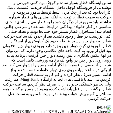
سالن ایستگاه قطار بسیار ساده و کوچک بود. کمی خوردنی و
نوشیدنی از فروشگاه کوچک داخل ایستگاه خریدیم. قسمت بانمک
کار آنجا بود که بعد از چک کردن بلیط توسط مامور مربوطه و
حرکت به سمت قطار با توجه به اینکه صندلی های قطار شماره
نداشتند باید سریع تر از دیگران خود را به قطار می ­رساندی تا جای
مناسبی در کنار خانواده پیدا کنی در اینجا مسابقه دو سرعتی جالبی
انجام شد! مسافران قطار بیشتر خود چینی‌ها بودند و تعداد خیلی
کمی توریست در قطار وجود داشت. بعد از حدود یک ساعت حرکت
قطار به دیوار چین رسید. فاصله حدود یک کیلومتری از ایستگاه
قطار تا ورودی گیت دیوار چین وجود دارد ورودی دیوار چین ۳۵ یوان
بود قبل از ورود به گیت باجه های عکاسی وجود دارند که می توان
در آنها عکس یادگاری با پس زمینه دیوار چین گرفت . برنامه پیاده
روی روی دیوار چین در واقع یک برنامه ورزشی کامل است که
شیب زیاد بعضی از قسمت ها کار ادامه مسیر را دشوار می­ کند. بعد
از یکی دو ساعت پیاده روی روی دیوار خانواده خسته شدند و از
ادامه مسیر صرف نظر کردند و کم کم به سمت قطار حرکت
کردیم. می شد با تاکسی های آنجا به آرامگاه Ming Tomb هم رفت
ولی بخاطر خستگی خانواده از آن صرف نظر کردیم. ساعت حرکت
قطار برگشت را از قبل یادداشت کرده بودیم در مسیر برگشت همه
مسافران کم و بیش خواب بودند . در نهایت با مترو به سمت هتل
حرکت کردیم.