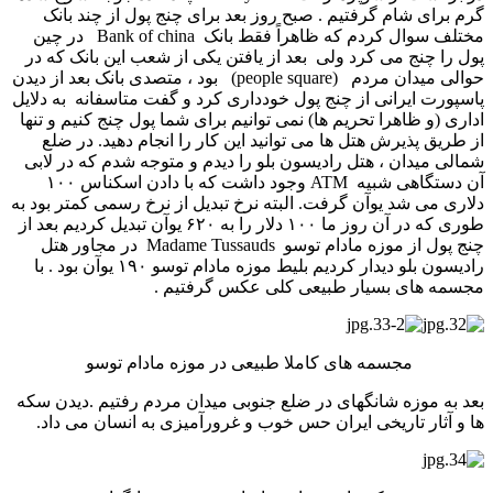
گرم برای شام گرفتیم . صبح روز بعد برای چنج پول از چند بانک
مختلف سوال کردم که ظاهراً فقط بانک Bank of china در چین
پول را چنج می­ کرد ولی بعد از یافتن یکی از شعب این بانک که در
حوالی میدان مردم (people square) بود ، متصدی بانک بعد از دیدن
پاسپورت ایرانی از چنج پول خودداری کرد و گفت متاسفانه به دلایل
اداری (و ظاهرا تحریم ها) نمی­ توانیم برای شما پول چنج کنیم و تنها
از طریق پذیرش هتل ها می­ توانید این کار را انجام دهید. در ضلع
شمالی میدان ، هتل رادیسون بلو را دیدم و متوجه شدم که در لابی
آن دستگاهی شبیه ATM وجود داشت که با دادن اسکناس ۱۰۰
دلاری می شد یوآن گرفت. البته نرخ تبدیل از نرخ رسمی کمتر بود به
طوری که در آن روز ما ۱۰۰ دلار را به ۶۲۰ یوآن تبدیل کردیم بعد از
چنج پول از موزه مادام توسو Madame Tussauds در مجاور هتل
رادیسون بلو دیدار کردیم بلیط موزه مادام توسو ۱۹۰ یوآن بود . با
مجسمه های بسیار طبیعی کلی عکس گرفتیم .
مجسمه های کاملا طبیعی در موزه مادام توسو
بعد به موزه شانگهای در ضلع جنوبی میدان مردم رفتیم .دیدن سکه
ها و آثار تاریخی ایران حس خوب و غرورآمیزی به انسان می داد.