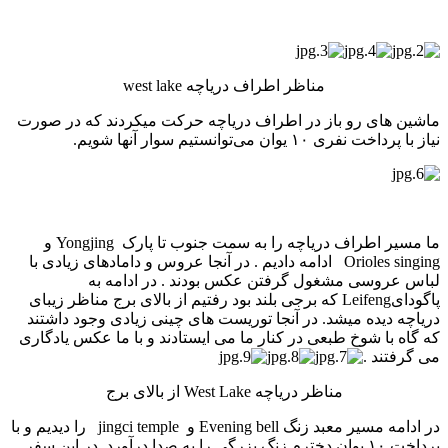
مناظر اطراف دریاچه west lake
ماشین های رو باز در اطراف دریاچه حرکت می­کردند که در صورت
نیاز با پرداخت نفری ۱۰ یوان می‌توانستیم سوار آنها شویم.
ما مسیر اطراف دریاچه را به سمت جنوب تا پارک Yongjing و
Orioles singing ادامه دادیم . در آنجا عروس و دامادهای زیادی با
لباس عروسی مشغول گرفتن عکس بودند . در ادامه به
پاگودایLeifeng که برجی بلند بود رفتیم از بالای برج مناظر زیبای
دریاچه دیده می­شد. در آنجا توریست های چینی زیادی وجود داشتند
که گاه با شوخ طبعی در کنار ما می ایستادند و با ما عکس یادگاری
می­ گرفتند .
مناظر دریاچه West Lake از بالای برج
در ادامه مسیر معبد زنگ Evening bell و jingci temple را دیدیم و با
پرداخت ۱۰ یوان دخترم زنگ بزرگی را به صدا درآورد. در این سفر