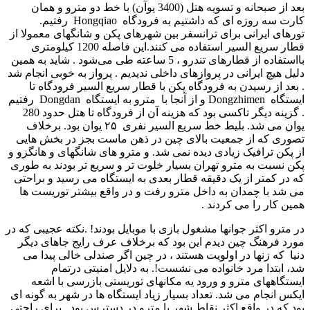
بعد از صبحانه و تسویه هتل (3400 یوآن) با خط دو مترو و همان
کارت سه روزه ای که داشتیم به فرودگاه Hongqiao رفتیم.
تورهای ایرانی برای ترانسفر بین شهرهای پکن و شانگهای معمولا از
قطار سریع السیر استفاده می­ کنند.این فاصله 1200 کیلومتری
بااستفاده از قطارهای تندرو ، 5 ساعته طی می‌شود . شاید به همین
دلیل هیچ ایرانی در پروازهای داخلی ندیدیم . پرواز به خوبی انجام شد
. بعد از رسیدن به فرودگاه پکن با قطار سریع السیر فرودگاه تا
ایستگاه Dongzhimen و از آنجا با مترو به ایستگاه Dongdan رفتیم
. گزینه دیگر تاکسی بود که هزینه آن از فرودگاه تا هتل حدود 280
یوان می­ شد. بلیط خط سریع السیر نفری ۲۵ یوان بود. برخلاف
تصوری که از جمعیت بالای چین در ذهن ماست بجز در بخش هایی
از پکن ترافیک زیادی دیده نمی شد. و مترو های شانگهای و هانگزو و
پکن نسبت به مترو تهران بسیار خلوت تر و سریع تر بودند به طوری
که در کمتر از یک دقیقه قطار بعدی به ایستگاه می­ رسید و براحتی
می شد با چمدان به داخل مترو رفت و در واقع بیشتر توریست ها
همین کار را می کردند .
در مترو اکثر جوانها مشغول بازی با موبایل بودند! .نکته عجیبی که در
مورد فرهنگ چین دیدم این بود که برخلاف عرف رایج جاهای دیگر
دنیا که زنها در اولویت هستند ، در چین اگر صندلی خالی پیدا می
شد، ابتدا مرد خانواده می نشست!. به دلایل امنیتی درتمام
ایستگاههای مترو و ورود یه مکانهای توریستی بازرسی با اشعه
ایکس انجام می شد. تعداد بسیار زیاد ایستگاه ها در شهر به گونه ای
بود که در واقع اکثر نقاط شهر با مترو در دسترس بود . برای راحتی