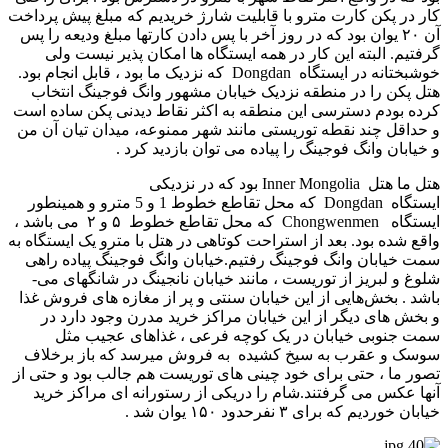
کار در پکن کارت مترو با قابلیت شارژ خریدیم که مبلغ پیش پرداخت
آن ۲۰ یوان بود که در روز آخر با پس دادن کارتها مبلغ ودیعه را پس
گرفتیم. البته این کار در همه ایستگاه ها امکان پذیر نیست ولی
خوشبختانه در ایستگاه Dongdan که نزدیک ما بود ، قابل انجام بود.
هتل پکن را در منطقه نزدیک خیابان مشهور وانگ فوجینگ انتخاب
کرده بودم دسترسی این منطقه به اکثر نقاط دیدنی پکن ساده است
و حداقل چند نقطه توریستی مانند شهر ممنوعه، میدان تیان آن من
و خیابان وانگ فوجینگ را پیاده می­ توان بازدید کرد .
هتل ما هتل Inner Mongolia بود که در نزدیکی
ایستگاه Dongdan که محل تقاطع خطوط 1 و 5 مترو و همینطور
ایستگاه Chongwenmen که محل تقاطع خطوط ۵ و ۲ می­ باشد ،
واقع شده بود. بعد از استراحت کوتاهی در هتل با مترو یک ایستگاه به
سمت خیابان وانگ فوجینگ رفتیم.خیابان وانگ فوجینگ پیاده راهی
شلوغ و لبریز از توریست ، مانند خیابان نانجینگ در شانگهای می­
باشد . بخش‌هایی از این خیابان سنتی و پر از مغازه های فروش غذا
و بخش های دیگر از این خیابان مراکز خرید مدرن وجود دارد در
سمت جنوبی خیابان در یک کوچه فرعی ، غذاهای عجیب مثل
سوسک و عقرب به سیخ کشیده به فروش می­رسد که باز برخلاف
تصور ما ، حتی برای خود چینی های توریست هم جالب بود و حتی از
آنها عکس می­ گرفتند.شام را دریکی از رستورانه ای مراکز خرید
خیابان خوردیم که برای ۳ نفرحدود ۱۵۰ یوان شد .