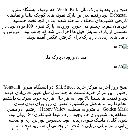
صبح روز بعد به پارک ملل World Park که نزدیک ایستگاه مترو
Dabaotai بود رفتیم .در این پارک نمونه های کوچک بناها و نمادهای
تاریخی کشورهای مختلف ساخته شده اند. در آنجا تخت جمشید
خودمان هم به چشم می خورد. ورودیه پارک نفری 100 یوان بود . در
قسمتی از پارک نمایش فیل ها اجرا می ­شد که جالب بود . عروس و
داماد های زیادی در پارک برای گرفتن عکس آمده بودند.
میدان ورودی پارک ملل
صبح روز آخر به مرکز خرید Silk Street در ایستگاه مترو Yonganli
رفتیم . این مرکز خرید نسبت به چند سال قبل تغییرات زیادی کرده
بود و قیمت ها نسبتا بالا بود . به هر حال هر چه خرید سوغات داشتیم
انجام دادیم و به هتل برگشتیم . عصر آن روز برای دیدن شوی
Golden Mask با مترو به منطقه Happy Valley رفتیم . در همین
منطقه یک شهربازی هم وجود دارد . بلیط شو نفری 180 یوان بود.
شوی گلدن ماسک شوی زیبایی بود. بخصوص نور پردازی و صحنه
آرایی و موسیقی زیبایی داشت . در بخشی از سناریو صحنه به