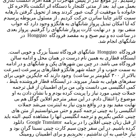
رسیدیم . در موقع گذر از پلیس مهاجرت از همه افراد انگشت نگاری
بعمل می آید بعد از مدتی کلنجار با دستگاه اثر انگشت بالاخره کل
خانواده با موفقیت از گیت عبور کردند وبعد از تحویل گرفتن بارهابه
سمت کانتر چاینا ساترن حرکت کردیم . از مسئول مربوطه پرسیدم
که آیا امکان تبدیل پرواز شانگهای به هانگژو وجود دارد که جواب
منفی بود و در نهایت کارت پرواز شانگهای را گرفتیم. پرواز بعدی
در ساعت ده و نیم صبح و به مقصد فرودگاه Hongqiao در
شانگهای انجام شد.
فرودگاه Hongqiao شانگهای فرودگاه نسبتاً بزرگ و خوبی است.
ایستگاه قطاری به همین نام درست در همان محل و ادامه سالن
فرودگاه می باشد. در چین بین شهرهای پکن و شانگهای و در ادامه
به سمت جنوب و از جمله شهر هانگژو قطارهای پرسرعت (سرعت
بالاتر از ۳۰۰ کیلومتر بر ساعت) وجود دارند که جایگزین خوبی برای
سفرهای هوایی به شمار می­روند. در ایستگاه قطار فروشنده بلیط ،
کمی انگلیسی می دانست ولی من برای اطمینان از قبل ترجمه
جملات چینی مورد نیاز را پرینت کرده بودم و با نشان دادن به او
موضوع را انتقال دادم. در این سفر مترجم آفلاین گوگل هم بی
نهایت مفید بود و در واقع بدون نیاز به اینترنت می‌شد جملات
انگلیسی را به چینی ترجمه کنیم و حتی می‌توانستیم از متن های
چینی عکس بگیریم و ترجمه انگلیسی آنها را مشاهده کنیم. البته باید
از قبل زبان چینی آفلاین را در برنامه Google Translator دانلود
کرده باشیم. در این سفر چون سیم کارت چینی نسبتا گران بود و
نیاز خاصی به آن نداشتیم ، نخریدیم و برای اطمینان رومینگ