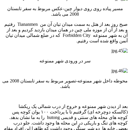
مسیر پیاده روی روی دیوار چین-عکس مربوط به سفر تابستان
2008 می باشد.
صبح روز بعد از هتل به سمت میدان تیان آن من Tiananmen رفتیم
و بعد از آن از موزه ملی چین در همان میدان بازدید کردیم و بعد از
آن به شهر ممنوعه Forbidden City که در ضلع شمالی میدان تیان
آنمن واقع شده است رفتیم.
سر در ورودی شهر ممنوعه
محوطه داخل شهر ممنوعه-تصویر مربوط به سفر تابستان 2008 می
باشد.
بعد از دیدن شهر ممنوعه و خروج از درب شمالی یک ریکشا
(کالسکه دوچرخه ای) گرفتیم تا با پرداخت ۱۰۰ یوان کوچه پس
کوچه های محله های سنتی و قدیمی hutong را به ما نشان بدهد.
کوچه های تنگ و باریکی در این محله ها وجود داشت. جلو درب
بعضی خانه ها دو شیر سنگی وجود داشت که ظاهرا این افراد مقام