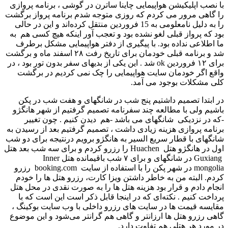
با نصب اپلیکیشن هواپیمایی چاینا ساترن در گوشی ، برنامه پروازی
را گاهی مرور می­ کردم که روزی متوجه شدم برنامه پرواز برگشت
را به دلیل نامعلومی به 15 فروردین منتقل کرده‌اند و این در حالی
بود که پرواز قبلی لغو نشده بود و تعجب آور اینکه هیچ کسی هم به
ما اطلاعی نداده بود. با پیگیری از دفتر هواپیمایی مشکل برطرف
شد و برنامه قبلی خودمان برای تاریخ رفت ۲۸ اسفند ماه و برگشت
برای ۱۲ فروردین ok شد . این یکی از بدیهای سفر بدون تور بود ، در
واقع اگر خودمان سایت هواپیمایی را چک نمی کردیم در برگشت
کلی مشکلات بوجود می آمد.
در ابتدا تصمیم داشتیم پنج شب در شانگهای و هفت شب در پکن
باشیم ولی با مطالعه چند سفرنامه تصمیم گرفتیم از شهر هانگژو
-که در نزدیکی شانگهای می باشد -هم دیدن کنیم . چون تغییر
برنامه پروازی هزینه زیادی داشت ، تصمیم گرفتیم بعد از رسیدن به
شانگهای با قطار سریع السیر به هانگژو برویم درنتیجه برای دو شب
اول در هانگژو هتل Huachen را رزرو کردم و برای سه شب بعد هتل
Guxiang در شانگهای و برای ۷ شب باقیمانده هتل Inner
mongolia در شهر پکن را با استفاده از سایت booking.com رزرو
کردم. البته من به خاطر داشتن ویزا کارت، رزرو هتل ها را خودم
انجام دادم و قرار بود هزینه هتل ها را به صورت نقدی در محل هتل
پرداخت کنیم . نکته‌ای که در اینجا قابل ذکر است این است که با
مقایسه قیمت ها در سایت های رزرو داخلی با وب سایت بوکینگ ،
گاهی رزرو هتل ها ارزانتر و گاهی هم گرانتر می‌شود و این موضوع
در مورد هر هتلی هم تفاوت دارد.