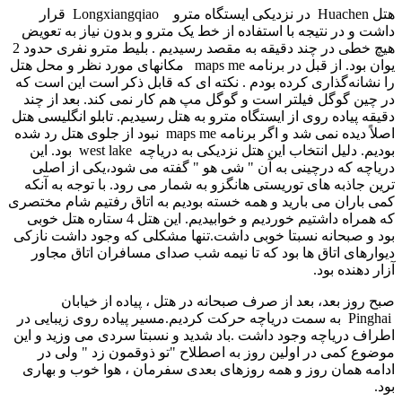
هتل Huachen در نزدیکی ایستگاه مترو Longxiangqiao قرار
داشت و در نتیجه با استفاده از خط یک مترو و بدون نیاز به تعویض
هیچ خطی در چند دقیقه به مقصد رسیدیم . بلیط مترو نفری حدود 2
یوان بود. از قبل در برنامه maps me مکانهای مورد نظر و محل هتل
را نشانه‌گذاری کرده بودم . نکته ای که قابل ذکر است این است که
در چین گوگل فیلتر است و گوگل مپ هم کار نمی­ کند. بعد از چند
دقیقه پیاده روی از ایستگاه مترو به هتل رسیدیم. تابلو انگلیسی هتل
اصلاً دیده نمی شد و اگر برنامه maps me نبود از جلوی هتل رد شده
بودیم. دلیل انتخاب این هتل نزدیکی به دریاچه west lake بود. این
دریاچه که درچینی به آن " شی هو " گفته می شود،یکی از اصلی
ترین جاذبه های توریستی هانگزو به شمار می رود. با توجه به آنکه
کمی باران می بارید و همه خسته بودیم به اتاق رفتیم شام مختصری
که همراه داشتیم خوردیم و خوابیدیم. این هتل 4 ستاره هتل خوبی
بود و صبحانه نسبتا خوبی داشت.تنها مشکلی که وجود داشت نازکی
دیوارهای اتاق ها بود که تا نیمه شب صدای مسافران اتاق مجاور
آزار دهنده بود.
صبح روز بعد، بعد از صرف صبحانه در هتل ، پیاده از خیابان
Pinghai به سمت دریاچه حرکت کردیم.مسیر پیاده روی زیبایی در
اطراف دریاچه وجود داشت .باد شدید و نسبتا سردی می وزید و این
موضوع کمی در اولین روز به اصطلاح "تو ذوقمون زد " ولی در
ادامه همان روز و همه روزهای بعدی سفرمان ، هوا خوب و بهاری
بود.