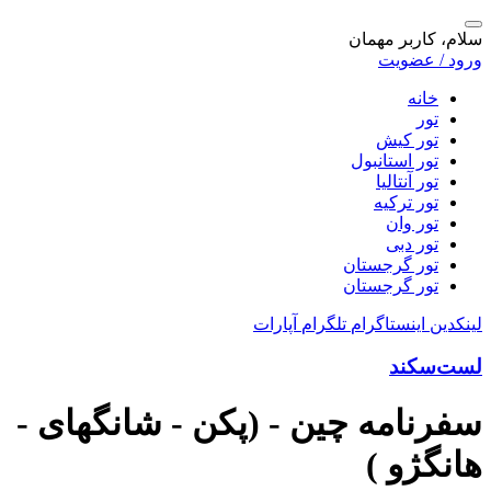
سلام، کاربر مهمان
ورود / عضویت
خانه
تور
تور کیش
تور استانبول
تور آنتالیا
تور ترکیه
تور وان
تور دبی
تور گرجستان
تور گرجستان
لینکدین
اینستاگرام
تلگرام
آپارات
لست‌سکند
سفرنامه چین - (پکن - شانگهای -
هانگژو )