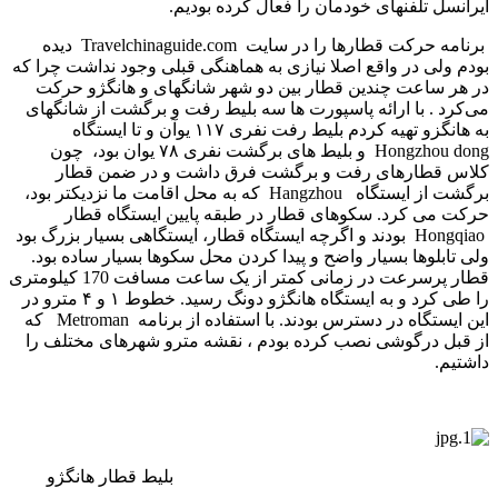
ایرانسل تلفنهای خودمان را فعال کرده بودیم.
برنامه حرکت قطارها را در سایت Travelchinaguide.com دیده
بودم ولی در واقع اصلا نیازی به هماهنگی قبلی وجود نداشت چرا که
در هر ساعت چندین قطار بین دو شهر شانگهای و هانگژو حرکت
می‌کرد . با ارائه پاسپورت ها سه بلیط رفت و برگشت از شانگهای
به هانگزو تهیه کردم بلیط رفت نفری ۱۱۷ یوآن و تا ایستگاه
Hongzhou dong و بلیط های برگشت نفری ۷۸ یوان بود، چون
کلاس قطارهای رفت و برگشت فرق داشت و در ضمن قطار
برگشت از ایستگاه Hangzhou که به محل اقامت ما نزدیکتر بود،
حرکت می­ کرد. سکوهای قطار در طبقه پایین ایستگاه قطار
Hongqiao بودند و اگرچه ایستگاه قطار، ایستگاهی بسیار بزرگ بود
ولی تابلوها بسیار واضح و پیدا کردن محل سکوها بسیار ساده بود.
قطار پرسرعت در زمانی کمتر از یک ساعت مسافت 170 کیلومتری
را طی کرد و به ایستگاه هانگژو دونگ رسید. خطوط ۱ و ۴ مترو در
این ایستگاه در دسترس بودند. با استفاده از برنامه Metroman که
از قبل درگوشی نصب کرده بودم ، نقشه مترو شهرهای مختلف را
داشتیم.
بلیط قطار هانگژو