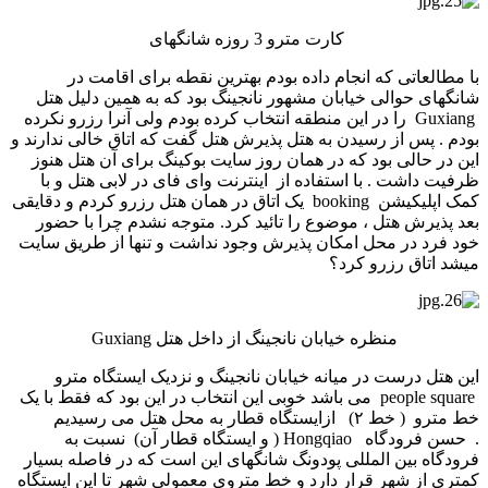
کارت مترو 3 روزه شانگهای
با مطالعاتی که انجام داده بودم بهترین نقطه برای اقامت در
شانگهای حوالی خیابان مشهور نانجینگ بود که به همین دلیل هتل
Guxiang را در این منطقه انتخاب کرده بودم ولی آنرا رزرو نکرده
بودم . پس از رسیدن به هتل پذیرش هتل گفت که اتاق خالی ندارند و
این در حالی بود که در همان روز سایت بوکینگ برای آن هتل هنوز
ظرفیت داشت . با استفاده از اینترنت وای فای در لابی هتل و با
کمک اپلیکیشن booking یک اتاق در همان هتل رزرو کردم و دقایقی
بعد پذیرش هتل ، موضوع را تائید کرد. متوجه نشدم چرا با حضور
خود فرد در محل امکان پذیرش وجود نداشت و تنها از طریق سایت
می­شد اتاق رزرو کرد؟
منظره خیابان نانجینگ از داخل هتل Guxiang
این هتل درست در میانه خیابان نانجینگ و نزدیک ایستگاه مترو
people square می باشد خوبی این انتخاب در این بود که فقط با یک
خط مترو ( خط ۲) ازایستگاه قطار به محل هتل می رسیدیم
. حسن فرودگاه Hongqiao ( و ایستگاه قطار آن) نسبت به
فرودگاه بین المللی پودونگ شانگهای این است که در فاصله بسیار
کمتری از شهر قرار دارد و خط متروی معمولی شهر تا این ایستگاه