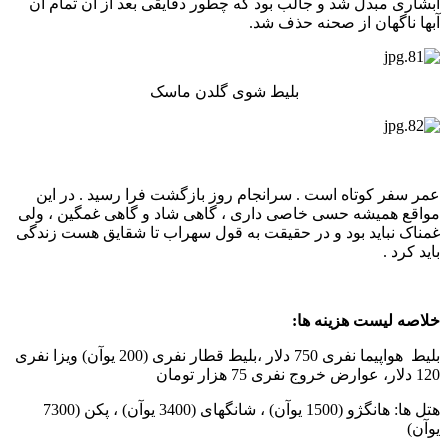
آبشاری مبدل شد و جالب بود که چطور دقایقی بعد از آن تمام آن
آبها ناگهان از صحنه حذف شد.
بلیط شوی گلدن ماسک
عمر سفر کوتاه است . سرانجام روز بازگشت فرا رسید . در این
مواقع همیشه حسی خاصی داری ، گاهی شاد و گاهی غمگین ، ولی
غمناک نباید بود و در حقیقت به قول سهراب تا شقایق هست زندگی
باید کرد .
خلاصه لیست هزینه ها:
بلیط هواپیما نفری 750 دلار ،بلیط قطار نفری (200 یوآن) ویزا نفری
120 دلار، عوارض خروج نفری 75 هزار تومان
هتل ها: هانگژو (1500 یوآن) ، شانگهای (3400 یوآن) ، پکن (7300
یوآن)