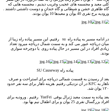
کلی معبد و مجسمه های عجیب وغریب دیدیم ، مجسمه هایی که
گاه ظاهری خشن و شیطانی و گاه خندان و دوست داشتنی داشتند .
ورودیه برج نفری 40 یوآن و معبدها 10 یوآن بودند.
در ادامه مسیر به پیاده راه su رفتیم. این مسیر پیاده راه زیبا از
میان دریاچه عبور می کند و به سمت شمال دریاچه می­رود تعداد
زیادی افراد در این مسیر در حال پیاده روی یا دوچرخه سواری
بودند.
پیاده راه SU Causeway
بعد از رسیدن به قسمت شمالی دریاچه برای استراحت و صرف
ناهار به KFC در آن نزدیکی رفتیم .هزینه ناهار برای سه نفر حدود
۱۲۰ یوان شد.
بعد پیاده به سمت معبد ژنرال یوفی YueFei رفتیم . ورودیه برای
افراد بزرگسال نفری 25 یوان و برای اطفال نیم بها بود.