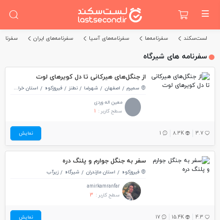
لست‌سکند
سفرنامه‌ها
سفرنامه‌های آسیا
سفرنامه‌های ایران
سفرنامه‌
سفرنامه های شیرگاه
از جنگل‌های هیرکانی تا دل کویرهای لوت
سمیرم
اصفهان
شهرضا
نطنز
فیروزکوه
استان خراسان شمالی
معین اله وردی
سطح کاربر :
1
3.7
8.3K
1
نمایش
سفر به جنگل جوارم و پلنگ دره
فیروزکوه
استان مازندران
شیرگاه
زیرآب
amirkamranfar
سطح کاربر :
3
4.3
15.4K
17
نمایش