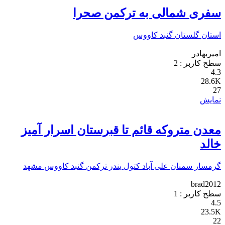
سفری شمالی به ترکمن صحرا
استان گلستان
گنبد کاووس
امیربهادر
سطح کاربر :
2
4.3
28.6K
27
نمایش
معدن متروکه قائم تا قبرستان اسرار آمیز
خالد
گرمسار
سمنان
علی آباد کتول
بندر ترکمن
گنبد کاووس
مشهد
brad2012
سطح کاربر :
1
4.5
23.5K
22