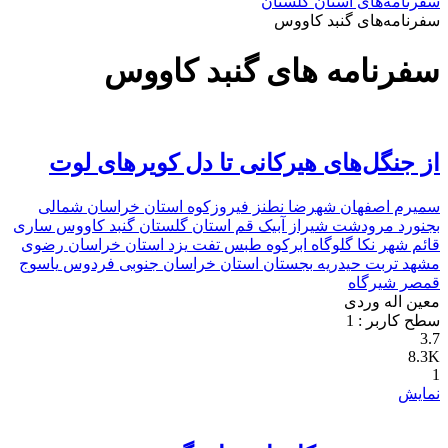
سفرنامه‌های استان گلستان
سفرنامه‌های گنبد کاووس
سفرنامه های گنبد کاووس
از جنگل‌های هیرکانی تا دل کویرهای لوت
سمیرم
اصفهان
شهرضا
نطنز
فیروزکوه
استان خراسان شمالی
بجنورد
مرودشت
شیراز
آبیک
قم
استان گلستان
گنبد کاووس
ساری
قائم شهر
نکا
گلوگاه
ابرکوه
طبس
تفت
یزد
استان خراسان رضوی
مشهد
تربت حیدریه
بجستان
استان خراسان جنوبی
فردوس
یاسوج
قمصر
شیرگاه
معین اله وردی
سطح کاربر :
1
3.7
8.3K
1
نمایش