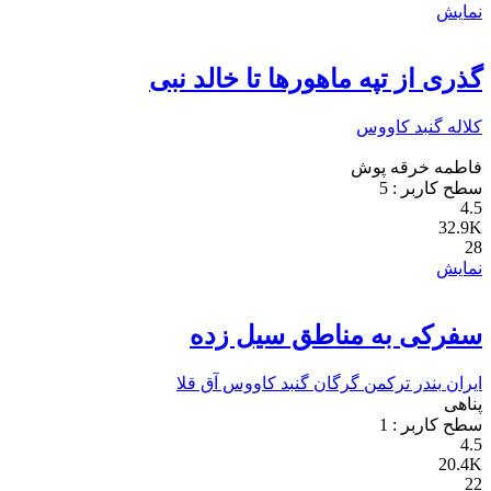
نمایش
گذری از تپه ماهورها تا خالد نبی
کلاله
گنبد کاووس
فاطمه خرقه پوش
سطح کاربر :
5
4.5
32.9K
28
نمایش
سفرکی به مناطق سیل زده
ایران
بندر ترکمن
گرگان
گنبد کاووس
آق قلا
پناهی
سطح کاربر :
1
4.5
20.4K
22