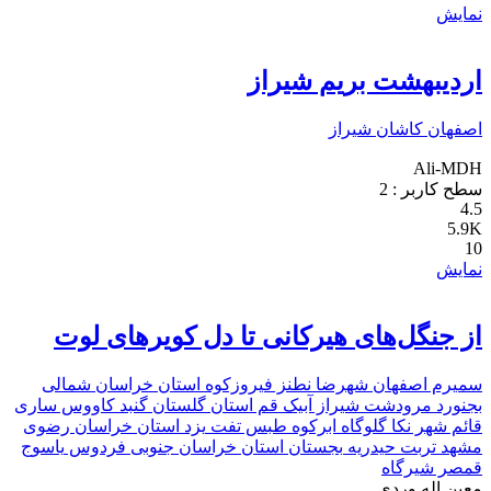
نمایش
اردیبهشت بریم شیراز
اصفهان
کاشان
شیراز
Ali-MDH
سطح کاربر :
2
4.5
5.9K
10
نمایش
از جنگل‌های هیرکانی تا دل کویرهای لوت
سمیرم
اصفهان
شهرضا
نطنز
فیروزکوه
استان خراسان شمالی
بجنورد
مرودشت
شیراز
آبیک
قم
استان گلستان
گنبد کاووس
ساری
قائم شهر
نکا
گلوگاه
ابرکوه
طبس
تفت
یزد
استان خراسان رضوی
مشهد
تربت حیدریه
بجستان
استان خراسان جنوبی
فردوس
یاسوج
قمصر
شیرگاه
معین اله وردی