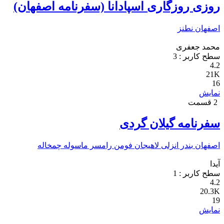
روزی روزگاری اسپادانا (سفرنامه اصفهان)
اصفهان
نطنز
محمد جعفری
سطح کاربر :
3
4.2
21K
16
نمایش
2 قسمت
سفرنامه گیلان گردی
اصفهان
بندر انزلی
لاهیجان
فومن
رامسر
ماسوله
چمخاله
آیدا
سطح کاربر :
1
4.2
20.3K
19
نمایش