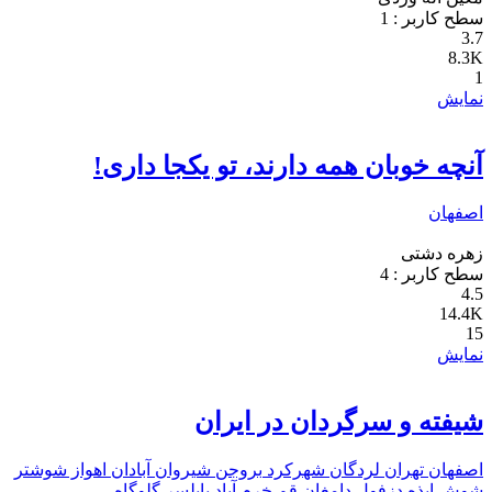
سطح کاربر :
1
3.7
8.3K
1
نمایش
آنچه خوبان همه دارند، تو یکجا داری!
اصفهان
زهره دشتی
سطح کاربر :
4
4.5
14.4K
15
نمایش
شیفته و سرگردان در ایران
اصفهان
تهران
لردگان
شهرکرد
بروجن
شیروان
آبادان
اهواز
شوشتر
شوش
ایذه
دزفول
دامغان
قم
خرم آباد
بابلسر
گلوگاه