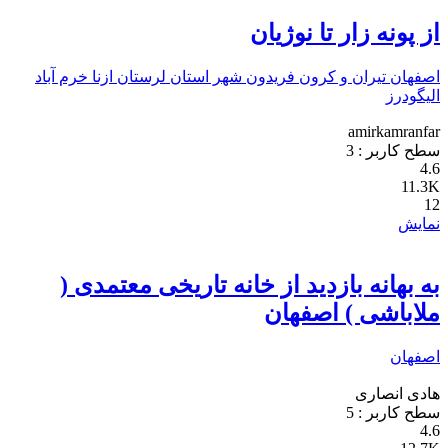
از پونه زار تا نوژیان
اصفهان
تیران و کرون
فریدون شهر
استان لرستان
ازنا
خرم آباد
الیگودرز
amirkamranfar
سطح کاربر :
3
4.6
11.3K
12
نمایش
به بهانه بازدید از خانه تاریخی معتمدی (
ملاباشی ) اصفهان
اصفهان
هادی انصاری
سطح کاربر :
5
4.6