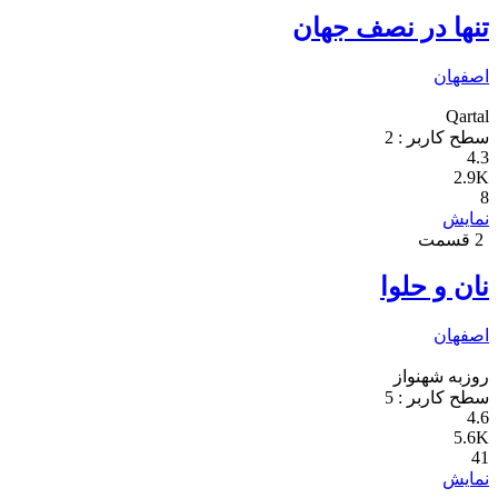
تنها در نصف جهان
اصفهان
Qartal
سطح کاربر :
2
4.3
2.9K
8
نمایش
2 قسمت
نان و حلوا
اصفهان
روزبه شهنواز
سطح کاربر :
5
4.6
5.6K
41
نمایش