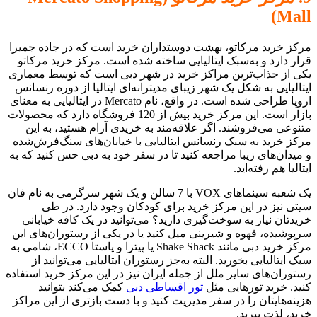
Mall)
مرکز خرید مرکاتو، بهشت دوستداران خرید است که در جاده جمیرا
قرار دارد و به‌سبک ایتالیایی ساخته شده است. مرکز خرید مرکاتو
یکی از جذاب‌ترین مراکز خرید در شهر دبی است که توسط معماری
ایتالیایی به شکل یک شهر زیبای مدیترانه‌ای ایتالیا از دوره رنسانس
اروپا طراحی شده است. در واقع، نام Mercato در ایتالیایی به معنای
بازار است. این مرکز خرید بیش از 120 فروشگاه دارد که محصولات
متنوعی می‌فروشند. اگر علاقه‌مند به خریدی آرام هستید، به این
مرکز خرید به سبک رنسانس ایتالیایی با خیابان‌های سنگ‌فرش‌شده
و میدان‌های زیبا مراجعه کنید تا در سفر خود به دبی حس کنید که به
ایتالیا هم رفته‌اید.
یک شعبه سینماهای VOX با 7 سالن و یک شهر سرگرمی به نام فان
سیتی نیز در این مرکز خرید برای کودکان وجود دارد. در طی
خریدتان نیاز به سوخت‌گیری دارید؟ می‌توانید در یک کافه خیابانی
سرپوشیده، قهوه و شیرینی میل کنید یا در یکی از رستوران‌های این
مرکز خرید دبی مانند Shake Shack یا پیتزا و پاستا ECCO، شامی به
سبک ایتالیایی بخورید. البته به‌جز رستوران ایتالیایی می‌توانید از
رستوران‌های سایر ملل از جمله ایران نیز در این مرکز خرید استفاده
کنید. خرید تورهایی مثل
تور اقساطی دبی
کمک می‌کند بتوانید
هزینه‌هایتان را در سفر مدیریت کنید و با دست بازتری از این مراکز
خرید، لذت ببرید.