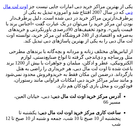
یکی از بهترین مراکز خرید دبی امارات جایی نیست جز
اوت لت مال
دبی
که در سال 2007 افتتاح شد و امروزه تبدیل به یکی از
پرطرف‌دارترین مراکز خرید در دبی شده است. دلیل پرطرف‌دار
بودن این مرکز خرید را می‌توان در یک عبارت گفت «اجناس برند با
قیمت پایین». وجود تخفیف‌های 90درصدی باورنکردنی و خریدهای
به‌صرفه و اقتصادی از 240 فروشگاه این مرکز خرید، توانسته اوت
لت مال دبی را به یکی از بهترین پاساژهای دبی تبدیل کند.
از لباس‌های مختلف زنانه و مردانه و بچه‌گانه با برندهای مطرحی
مثل ورساچه و دی‌اندجی گرفته تا انواع صنایع‌دستی، لوازم
الکترونیکی، عطر و ادکلن، مبلمان و جواهرات با بیش از 1200 برند
باعث شده تا اوت لت مال دبی، هر خریداری را راضی به هتل
بازگرداند. درضمن این مکان فقط به خریدوفروش محدود نمی‌شود
و مانند سایر مراکز خرید دبی امکانات فراوانی مانند رستوران،
فودکورت و محل بازی کودکان هم دارد.
آدرس مرکز خرید اوت لت مال دبی:
دبی، خیابان العین،
مسیر 66
ساعت کاری مرکز خرید اوت لت مال دبی:
یکشنبه تا
پنجشنبه از 10 صبح تا 10 شب، جمعه و شنبه از 10 صبح تا 12
شب