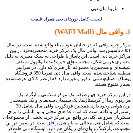
مارینا مال دبی
لیست کامل تورهای دبی همراه قیمت
1. وافی مال (WAFI Mall)
مرکز خرید وافی که در خیابان عود ميثاء واقع شده است، در سال
2001 تأسیس شد. وافی مال یک مرکز خرید منحصربه‌فرد در بین
مراکز خرید دبی است. این پاساژ با طراحی به سبک مصری به دلیل
معماری هرمی‌شکل، مجسمه‌های خیره‌کننده ابوالهول، سقف
شیشه‌ای و همچنین با مجموعه آثار هنری که دارد، در سراسر
منطقه شناخته‌شده است. وافی مال دبی تقریباً 350 فروشگاه
پوشاک، صنایع‌دستی، دکور و غیره دارد که ازنظر کالای عرضه‌شده
بسیار متنوع هستند.
در این مرکز خرید چهارطبقه، یک مرکز سلامتی و آبگرم، یک
هزارتوی زیبا از کریستال‌ها، یک سینمای سه‌بعدی و یک شبیه‌ساز
ترن هوایی وجود دارد. همچنین فودکورت وافی مال شامل 30
رستوران و کافه است که انواع غذاهای محلی و بین‌المللی را برای
مشتریان سرو می‌کند. در واقع این مرکز خرید بخشی از مجموعه‌ای
است که شامل هتل مجللی به نام
هتل رافلز
است. در ضمن در این
مجموعه، پارکینگ و وای‌فای رایگان هم دارد. ایستگاه دبی هلث‌کر