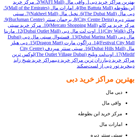
بهترین مراکز خرید دبی
1. وافی مال (WAFI Mall)
2. مرکز خرید
ابن‌بطوطه (Ibn Battuta Mall)
4. امارات مال (Mall of the Emirates)
5.
دبی مال (The Dubai Mall)
6. نخیل مال (Nakheel Mall)
7. سیتی
سنتر دیره (City Centre Deira)
8. برجمان سنتر (BurJuman Centre)
9.
مرکز خرید مرکاتو (Mercato Shopping Mall)
10. مرکز خرید سیتی
واک (City Walk)
11. اوت لت مال دبی (Dubai Outlet Mall)
12. مارینا
مال دبی (Dubai Marina Mall)
13. فستیوال سیتی مال دبی (Dubai
Festival City Mall)
14. دراگون مارت (Dragon Mart)
15. دبی هیلز
مال (Dubai Hills Mall)
16. سیتی سنتر میردف (City Centre
Mirdif)
17. اوت‌لت ویلیج (The Outlet Village Dubai)
لوکس ترین
مراکز خرید دبی
ارزان ترین مراکز خرید دبی
مراکز خرید شیخ زاید
دبی
خرید تور دبی از لست‌سکند
بهترین مراکز خرید دبی
دبی مال
وافی مال
مرکز خرید ابن بطوطه
امارات مال
سیتی سنتر دیره