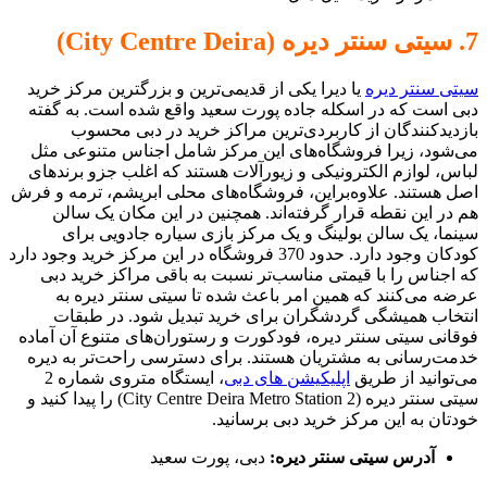
7. سیتی سنتر دیره (City Centre Deira)
سیتی سنتر دیره
یا دیرا یکی از قدیمی‌ترین و بزرگترین مرکز خرید
دبی است که در اسکله جاده پورت سعید واقع شده است. به گفته
بازدیدکنندگان از کاربردی‌ترین مراکز خرید در دبی محسوب
می‌‎شود، زیرا فروشگاه‌های این مرکز شامل اجناس متنوعی مثل
لباس، لوازم الکترونیکی و زیورآلات هستند که اغلب جزو برندهای
اصل هستند. علاوه‌براین، فروشگاه‌های محلی ابریشم، ترمه و فرش
هم در این نقطه قرار گرفته‌اند. همچنین در این مکان یک سالن
سینما، یک سالن بولینگ و یک مرکز بازی سیاره جادویی برای
کودکان وجود دارد. حدود 370 فروشگاه در این مرکز خرید وجود دارد
که اجناس را با قیمتی مناسب‌تر نسبت به باقی مراکز خرید دبی
عرضه می‌کنند که همین امر باعث شده تا سیتی سنتر دیره به
انتخاب همیشگی گردشگران برای خرید تبدیل شود. در طبقات
فوقانی سیتی سنتر دیره، فودکورت و رستوران‌های متنوع آن آماده
خدمت‌رسانی به مشتریان هستند. برای دسترسی راحت‌تر به دیره
می‌توانید از طریق
اپلیکیشن های دبی
، ایستگاه متروی شماره 2
سیتی سنتر دیره (City Centre Deira Metro Station 2) را پیدا کنید و
خودتان به این مرکز خرید دبی برسانید.
آدرس سیتی سنتر دیره:
دبی، پورت سعید