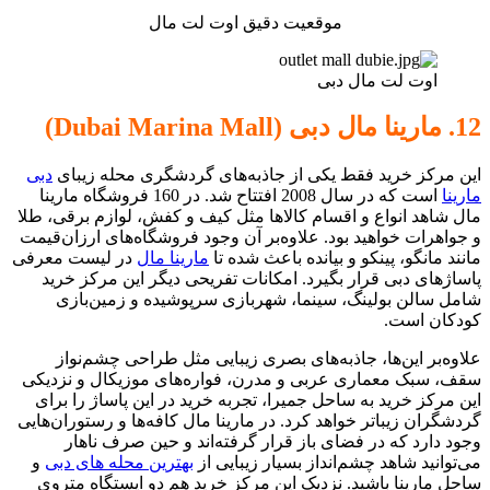
موقعیت دقیق اوت لت مال
اوت لت مال دبی
12. مارینا مال دبی (Dubai Marina Mall)
این مرکز خرید فقط یکی از جاذبه‌های گردشگری محله زیبای
دبی
مارینا
است که در سال 2008 افتتاح شد. در 160 فروشگاه مارینا
مال شاهد انواع و اقسام کالاها مثل کیف و کفش، لوازم برقی، طلا
و جواهرات خواهید بود. علاوه‌بر آن وجود فروشگاه‌های ارزان‌قیمت
مانند مانگو، پینکو و بیانده باعث شده تا
مارینا مال
در لیست معرفی
پاساژهای دبی قرار بگیرد. امکانات تفریحی دیگر این مرکز خرید
شامل سالن بولینگ، سینما، شهربازی سرپوشیده و زمین‌بازی
کودکان است.
علاوه‌بر این‌ها، جاذبه‌های بصری زیبایی مثل طراحی چشم‌نواز
سقف، سبک معماری عربی و مدرن، فواره‌های موزیکال و نزدیکی
این مرکز خرید به ساحل جمیرا، تجربه خرید در این پاساژ را برای
گردشگران زیباتر خواهد کرد. در مارینا مال کافه‌ها و رستوران‌هایی
وجود دارد که در فضای باز قرار گرفته‌اند و حین صرف ناهار
می‌توانید شاهد چشم‌انداز بسیار زیبایی از
بهترین محله های دبی
و
ساحل مارینا باشید. نزدیک این مرکز خرید هم دو ایستگاه متروی