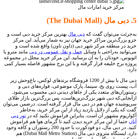
مرکز خرید امارات مال
5. دبی مال (The Dubai Mall)
به‌جرئت می‌توان گفت که
دبی مال
بهترین مرکز خرید دبی است و
جزو بزرگ‌ترین مراکز خرید جهان نیز به شمار می‌آید. این مرکز
خرید در منطقه مرکز شهر دبی (داون تاون) واقع شده است و
می‌توانید به‌راحتی با وسایل
حمل و نقل عمومی در دبی
مانند مترو یا
اتوبوس، خودتان را به آن برسانید. این مرکز خرید مجلل در مجموعه
پروژه برج خلیفه قرار گرفته و با این برج مشهور فاصله بسیار کمی
دارد.
دبی مال با بیش از 1200 فروشگاه برندهای لوکس، باغ‌وحش زیر
آب، پیست روی یخ، سینما، پارک موضوعی، فواره‌های دبی و
رستوران‌های متعدد یکی از جاهای دیدنی دبی محسوب می‌شود.
ازآنجایی‌که دبی شهر بزرگ‌ترین‌هاست، پس بزرگ‌ترین بازار طلای
سرپوشیده جهان هم در دبی مال قرار گرفته است. درضمن می‌توان
گفت که یکی از دلایل بازدید زیاد از این مرکز خرید، به‌خاطر
آکواریوم مشهور آن است. بنابراین فراموش نکنید که در
تور دبی
آبان
حتما از این مرکز خرید دیدن کنید تا گرمای هوا هم فراموش
کنید. در دبی مال، دو فودکورت با حدود 200 رستوران و کافه‌ وجود
دارد. ایستگاه متروی دبی مال (Dubai Mall Metro Station) هم