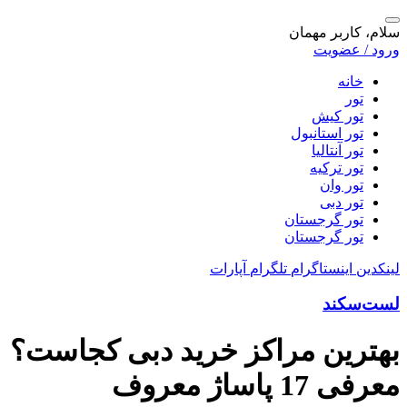
سلام، کاربر مهمان
ورود / عضویت
خانه
تور
تور کیش
تور استانبول
تور آنتالیا
تور ترکیه
تور وان
تور دبی
تور گرجستان
تور گرجستان
لینکدین
اینستاگرام
تلگرام
آپارات
لست‌سکند
بهترین مراکز خرید دبی کجاست؟
معرفی 17 پاساژ معروف