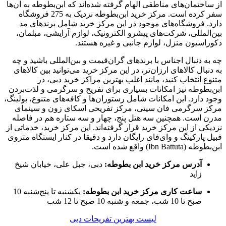
از ساختمان‌های مناطقی الهام گرفته شده‌اند که ابن‌بطوطه به آن‌ها
سفر کرده است. مرکز خرید ابن‌بطوطه نزدیک به 275 فروشگاه
دارد. فروشگاه‌های موجود در این مرکز خرید شامل برندهای مد
بین‌المللی، شرکت‌های پیشرو الکترونیک، لوازم آرایشی، مبلمان،
دکوراسیون منزل، لوازم جانبی و غیره هستند.
چه به دنبال اجناس با برندهای گران‌قیمت و بین‌المللی باشید و چه
به دنبال کالاهای ارزان‌تر، در این مرکز خرید می‌توانید بین کالاهای
متنوع انتخاب کنید، مانند اغلب بهترین مراکز خرید دبی، در
ابن‌بطوطه نیز امکانات بسیاری برای تفریح و سرگرمی و لذت‌بردن
وجود دارد. این امکانات شامل رستوران‌ها و کافه‌های متنوع، بولینگ،
مرکز سرگرمی فان سیتی، مرکز تفریحی اسکای زون و سینمای
مدرن است. همچنین سه هتل پنج، چهار و سه ستاره هم در فاصله
نزدیکی از این مرکز خرید قرار گرفته‌اند. این مرکز خرید، خدماتی از
قبیل پارکینگ و وای‌فای رایگان دارد و دقیقا در کنار ایستگاه متروی
ابن‌بطوطه (Ibn Battuta) واقع شده است.
آدرس مرکز خرید ابن بطوطه:
دبی، جبل علی، خیابان شیخ
زاید
ساعت کاری مرکز خرید ابن بطوطه:
یکشنبه تا پنج‌شنبه
10
صبح تا 10 شب، جمعه و شنبه 10 صبح تا 12 شب
لیست بهترین تفریحات دبی