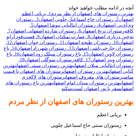
آنچه در ادامه مطلب خواهید خواند
بهترین رستوران های اصفهان از نظر مردم
1. بریانی اعظم
اصفهان
2. رستوران حاج اسماعیل چلویی اصفهان
3. رستوران
وی‌آی‌پی اصفهان
4. رستوران ایتالیایی نیوشا اصفهان
5.
کافه‌رستوران ترنج اصفهان
6. رستوران شازده اصفهانی اصفهان
7.
ته‌چین درباری اصفهان
8. عمارت نمکدان اصفهان
9. فست‌فود آرابو
اصفهان
10. رستوران طنجه اصفهان
11. رستوران جوان اصفهان
12.
رستوران جارچی‌باشی اصفهان
13. رستوران شهرزاد اصفهان
14. باغ
رستوران لاوین اصفهان
15. باغ رستوران سیلک رود اصفهان
16. باغ
رستوران ونیز اصفهان
17. کافه‌رستوران سوگلی اصفهان
18.
رستوران ایتالیایی میلان اصفهان
بهترین رستوران سنتی اصفهان
بهترین
کبابی اصفهان
بهترین رستوران اصفهان
رستوران های اصفهان با قیمت
مناسب
رستوران های معروف اصفهان
رستوران های لاکچری
اصفهان
بهترین رستوران میدان امام اصفهان
بهترین باغ رستوران های
اصفهان
سفر با تور اصفهان لست‌سکند
بهترین رستوران های اصفهان از نظر مردم
بریانی اعظم
رستوران سنتی حاج اسماعیل چلویی
رستوران ایتالیایی نیوشا