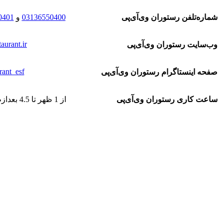
شماره‌تلفن رستوران وی‌آی‌پی
03136550400
و
0401
aurant.ir
وب‌سایت رستوران وی‌آی‌پی
rant_esf@
صفحه اینستاگرام رستوران وی‌آی‌پی
ساعت کاری رستوران وی‌آی‌پی
از 1 ظهر تا 4.5 بعدازظهر و از 8 شب تا 11 شب