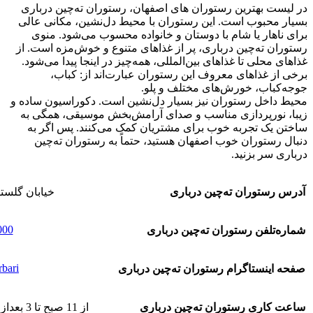
در لیست بهترین رستوران های اصفهان، رستوران ته‌چین درباری
بسیار محبوب است. این رستوران با محیط دل‌نشین، مکانی عالی
برای ناهار یا شام با دوستان و خانواده محسوب می‌شود. منوی
رستوران ته‌چین درباری، پر از غذاهای متنوع و خوش‌مزه است. از
غذاهای محلی تا غذاهای بین‌المللی، همه‌چیز در اینجا پیدا می‌شود.
برخی از غذاهای معروف این رستوران عبارت‌اند از: کباب،
جوجه‌کباب، خورش‌های مختلف و پلو.
محیط داخل رستوران نیز بسیار دل‌نشین است. دکوراسیون ساده و
زیبا، نورپردازی مناسب و صدای آرامش‌بخش موسیقی، همگی به
ساختن یک تجربه خوب برای مشتریان کمک می‌کنند. پس اگر به
دنبال رستوران خوب اصفهان هستید، حتماً به رستوران ته‌چین
درباری سر بزنید.
آدرس رستوران ته‌چین درباری
خیابان گلستا
000
شماره‌تلفن رستوران ته‌چین درباری
bari@
صفحه اینستاگرام رستوران ته‌چین درباری
ساعت کاری رستوران ته‌چین درباری
از 11 صبح تا 3 بعدازظهر و از 7 غروب تا 11 شب