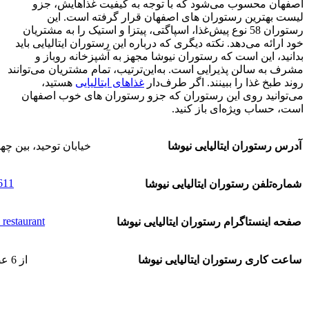
اصفهان محسوب می‌شود که با توجه به کیفیت غذاهایش، جزو
لیست بهترین رستوران های اصفهان قرار گرفته است. این
رستوران 58 نوع پیش‌غذا، اسپاگتی، پیتزا و استیک را به مشتریان
خود ارائه می‌دهد. نکته دیگری که درباره این رستوران ایتالیایی باید
بدانید، این است که رستوران نیوشا مجهز به آشپزخانه روباز و
مشرف به سالن پذیرایی است. به‌این‌ترتیب، تمام مشتریان می‌توانند
روند طبخ غذا را ببینند. اگر طرف‌دار
غذاهای ایتالیایی
هستید،
می‌توانید روی این رستوران که جزو رستوران های خوب اصفهان
است، حساب ويژه‌ای باز کنید.
آدرس رستوران ایتالیایی نیوشا
خیابان توحید، بین چه
611
شماره‌تلفن رستوران ایتالیایی نیوشا
restaurant@
صفحه اینستاگرام رستوران ایتالیایی نیوشا
ساعت کاری رستوران ایتالیایی نیوشا
از 6 عصر تا 12 شب