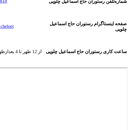
818
شماره‌تلفن رستوران حاج اسماعیل چلویی
صفحه اینستاگرام رستوران حاج اسماعیل
cheloei@
چلویی
ساعت کاری رستوران حاج اسماعیل چلویی
از 12 ظهر تا 4 بعدازظهر و از 7:15 غروب تا 11 شب