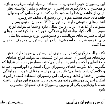
این رستوران خوب اصفهان، با استفاده از مواد اولیه مرغوب و تازه
و همچنین با به‌کارگیری سرآشپزان حرفه‌ای و ماهر، توانسته نظر
خیلی از عاشقان غذا را به خود جلب کند. حتی کسانی که به‌دنبال
طعم‌های جدید هستند هم در این رستوران سلف سرویس،
انتخاب‌های متنوعی دارند. رستوران VIP اصفهان، منوی بسیار
متنوعی از غذاهای ایرانی و بین‌المللی دارد و شما می‌توانید انواع
سوپ، سالاد، کباب‌ها، غذاهای فرنگی، خورشت‌ها، کوفته، دسرهای
ایرانی، شیرینی‌های بین‌المللی و همین‌طور انواع نوشیدنی‌ها مثل
چای، قهوه، شربت و اسموتی‌ها را در این رستوران معروف اصفهان
پیدا کنید.
نکته جالب دیگری که درباره منوی این رستوران وجود دارد، بخش
ویژه‌های سرآشپز آن است. در این قسمت، می‌توانید انواع غذاهای
خلاقانه‌ای را که سرآشپزها آماده می‌کنند، سفارش دهید. از غذاها که
بگذریم، باید بگوییم فضای رستوران بزرگ است و دکوراسیونی ساده
و کلاسیک دارد. شما می‌توانید برای مراسم مختلف خود، با هماهنگی
پیشین از فضا و غذاها و پذیرایی این رستوران استفاده کنید. در این‌جا
امکان اجرای موسیقی زنده هم وجود دارد. مجموع این موارد، باعث
شده تا وی‌آی‌پی یکی از بهترین رستوران های اصفهان محسوب
شود.
آدرس رستوران وی‌آی‌پی
سیتی‌سنتر، طبق