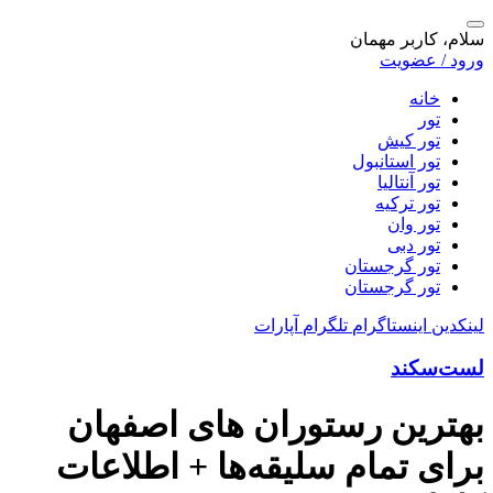
سلام، کاربر مهمان
ورود / عضویت
خانه
تور
تور کیش
تور استانبول
تور آنتالیا
تور ترکیه
تور وان
تور دبی
تور گرجستان
تور گرجستان
لینکدین
اینستاگرام
تلگرام
آپارات
لست‌سکند
بهترین رستوران های اصفهان
برای تمام سلیقه‌ها + اطلاعات