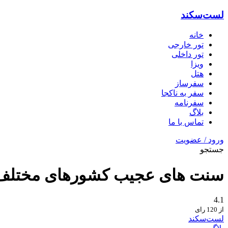
لست‌سکند
خانه
تور خارجی
تور داخلی
ویزا
هتل‌
سفرساز
سفر به ناکجا
سفرنامه
بلاگ
تماس با ما
ورود / عضویت
جستجو
سنت های عجیب کشورهای مختلف؛ ۲۴ سنت و مراسم عجیب در د
4.1
از 120 رای
لست‌سکند