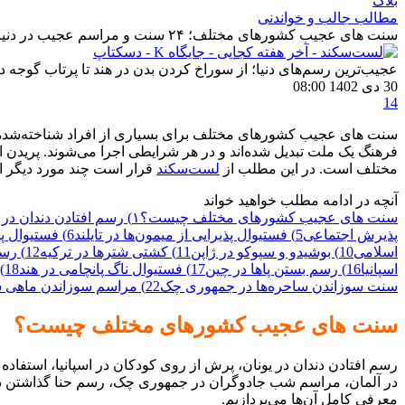
بلاگ
مطالب جالب و خواندنی
سنت های عجیب کشورهای مختلف؛ ۲۴ سنت و مراسم عجیب در دنیا
عجیب‌ترین رسم‌های دنیا؛ از سوراخ کردن بدن در هند تا پرتاب گوجه در 
30 دی 1402 08:00
14
سنت های عجیب کشورهای مختلف برای بسیاری از افراد شناخته‌شده نیس
فرهنگ یک ملت تبدیل شده‌اند و در هر شرایطی اجرا می‌شوند. پریدن
مختلف است. در این مطلب از
لست‌سکند
قرار است چند مورد دیگر از 
آنچه در ادامه مطلب خواهید خواند
سنت های عجیب کشورهای مختلف چیست؟
۱) رسم افتادن دندان در یونان
پذیرش اجتماعی
5) فستیوال پذیرایی از میمون‌ها در تایلند
6) فستیوال پرتاب گوجه در اسپانیا
اسلامی
10) بوشیدو و سپوکو در ژاپن
11) کشتی شتر‌ها در ترکیه
12) رسم هاکا در نیوزیلند
اسپانیا
16) رسم بستن پا‌ها در چین
17) فستیوال ناگ پانچامی در هند
18) مراسم تدفین در برزیل و ونزوئلا
سنت سوزاندن ساحره‌ها در جمهوری چک
22) مراسم سوزاندن ماهی ساردین در جزیره تنریف اسپانیا
سنت های عجیب کشورهای مختلف چیست؟
رسم افتادن دندان در یونان، پرش از روی کودکان در اسپانیا، استفاده
در آلمان، مراسم شب جادوگران در جمهوری چک، رسم حنا‌ گذاشتن در
معرفی کامل آن‌ها می‌پردازیم.