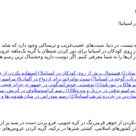
اسپانیا!
ت. در دنیا، سنت‌‌های عجیب‌غریب و ترسناکی وجود دارد که شاید برای
 از روی کودکان در اسپانیا برای دور کردن شیطان یا گریه یک‌ماهه
آن‌ها را به شما معرفی کنیم. اگر دوست دارید وحشتناک ترین رسم های دن
2) فستیوال پرش از روی کودکان در اسپانیا
3) استفاده نکردن از جوهر قرمزرنگ در کره جنوبی
7) سنت پولترابند برای ازدواج در آلمان
8) مراسم شب جادوگران در جمهوری چک
13) نوشیدنی خوش‌آمدگویی در جمهوری جزایر فیجی
14
19) رسم کرامپوسلاوف در اتریش، سوئیس و جنوب‌شرقی آلمان
23) رسم مودراس در میان هندویی‌ها و بودایی‌ها
 نکردن از جوهر قرمزرنگ در کره جنوبی، فرو بردن دست در سبد پر از مو
 کشور‌های اسلامی، کشتی شتر‌ها در ترکیه، گریه‌ کردن عروس‌های چ