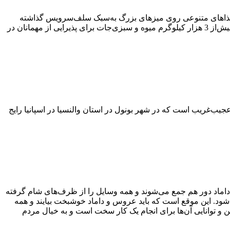
ن‌ها غذاهای متنوعی روی میزهای بزرگ به‌سبک سلف‌سرویس گذاشته
می‌شود. این میمون‌های خوشبخت تایلندی می‌توانند دلی از عزا دربیاورند و هرقدر که دلشان می خواهد، غذا بخورند. در این فستیوال، سالانه بیش‌از 3 هزار کیلوگرم میوه و سبزی‌جات برای پذیرایی از مهمانان در
دنیاست. این فستیوال یک سنت عجیب‌غریب است که در شهر بونول در استان والنسیا در اسپانیا رایج
داماد دور هم جمع می‌شوند و همه وسایل را از ظرف‌های شام گرفته
هم شود. این موقع است که باید عروس و داماد خوشبخت بیایند و همه
مثل روز اول، تمیز و مرتب تحویل دهند. سنت پولترابند (Polterabend) نشانگر اتحاد زوجین و توانایی آن‌ها برای انجام یک کار سخت است و به خیال مردم