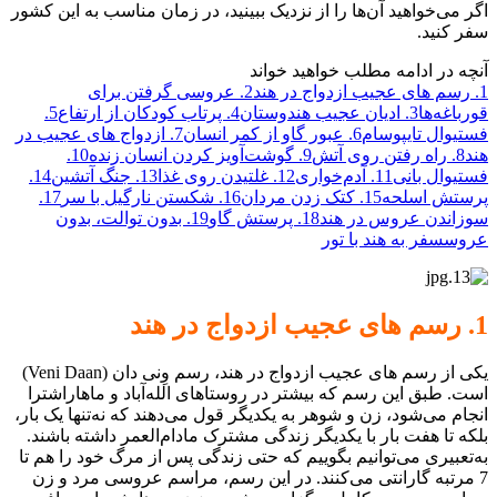
اگر می‌خواهید آن‌ها را از نزدیک ببینید، در زمان مناسب به این کشور
سفر کنید.
آنچه در ادامه مطلب خواهید خواند
1. رسم های عجیب ازدواج در هند
2. عروسی گرفتن برای
قورباغه‌ها
3. ادیان عجیب هندوستان
4. پرتاب کودکان از ارتفاع
5.
فستیوال تایپوسام
6. عبور گاو از کمر انسان
7. ازدواج های عجیب در
هند
8. راه رفتن روی آتش
9. گوشت‌آویز کردن انسان زنده
10.
فستیوال بانی
11. آدم‌خواری
12. غلتیدن روی غذا
13. جنگ آتشین
14.
پرستش اسلحه
15. کتک زدن مردان
16. شکستن نارگیل با سر
17.
سوزاندن عروس در هند
18. پرستش گاو
19. بدون توالت، بدون
عروس
سفر به هند با تور
1. رسم های عجیب ازدواج در هند
یکی از رسم های عجیب ازدواج در هند، رسم وِنی دان (Veni Daan)
است. طبق این رسم که بیشتر در روستاهای الله‌آباد و ماهاراشترا
انجام می‌شود، زن و شوهر به یکدیگر قول می‌دهند که نه‌تنها یک بار،
بلکه تا هفت بار با یکدیگر زندگی مشترک مادام‌العمر داشته باشند.
به‌تعبیری می‌توانیم بگوییم که حتی زندگی پس از مرگ خود را هم تا
7 مرتبه گارانتی می‌کنند. در این رسم، مراسم عروسی مرد و زن