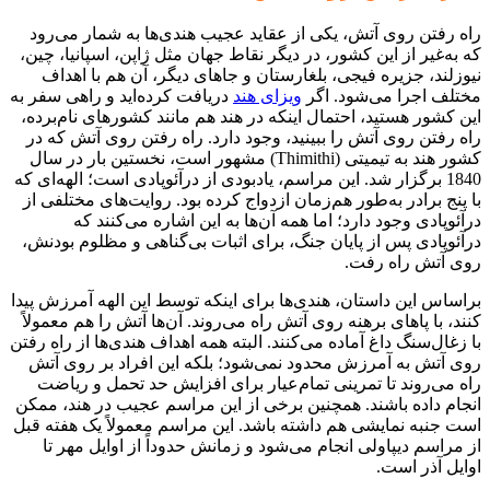
راه رفتن روی آتش، یکی از عقاید عجیب هندی‌ها به ‌شمار می‌رود
که به‌غیر از این کشور، در دیگر نقاط جهان مثل ژاپن، اسپانیا، چین،
نیوزلند، جزیره فیجی، بلغارستان و جاهای دیگر، آن هم با اهداف
مختلف اجرا می‌شود. اگر
ویزای هند
دریافت کرده‌اید و راهی سفر به
این کشور هستید، احتمال اینکه در هند هم مانند کشورهای نام‌برده،
راه رفتن روی آتش را ببینید، وجود دارد. راه رفتن روی آتش که در
کشور هند به تیمیتی (Thimithi) مشهور است، نخستین بار در سال
1840 برگزار شد. این مراسم، یادبودی از درآئوپادی است؛ الهه‌‌ای که
با پنج برادر به‌طور هم‌زمان ازدواج کرده بود. روایت‌های مختلفی از
درآئوپادی وجود دارد؛ اما همه آن‌ها به این اشاره می‌کنند که
درآئوپادی پس از پایان جنگ، برای اثبات بی‌گناهی و مظلوم بودنش،
روی آتش راه رفت.
براساس این داستان، هندی‌ها برای اینکه توسط این الهه آمرزش پیدا
کنند، با پاهای برهنه روی آتش راه می‌روند. آن‌ها آتش را هم معمولاً
با زغال‌سنگ داغ آماده می‌کنند. البته همه اهداف هندی‌ها از راه رفتن
روی آتش به آمرزش محدود نمی‌شود؛ بلکه این افراد بر روی آتش
راه می‌روند تا تمرینی تمام‌عیار برای افزایش حد تحمل و ریاضت
انجام داده باشند. همچنین برخی از این مراسم عجیب در هند، ممکن
است جنبه نمایشی هم داشته باشد. این مراسم معمولاً یک هفته قبل
از مراسم دیپاولی انجام می‌شود و زمانش حدوداً از اوایل مهر تا
اوایل آذر است.