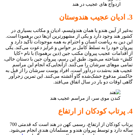
ازدواج های عجیب در هند
3. ادیان عجیب هندوستان
به‌غیر از آیین هندو یا همان هندوئیسم، ادیان و مکاتب بسیاری در
کشور هند وجود دارد و یکی از مشهورترین‌ آن‌ها دین برهمودا است.
این دین به ریاضت انسان و احترام به همه موجودات تأکید دارد و
پیروان خود را به تسلط کامل بر حواس و غرایز دعوت می‌کند. یکی
از اقدامات عجیب پیروان مکتب جین (دین برهمودا) با نام «کایا
کلش» شناخته می‌شود. طبق این رسم، پیروان جین با دستان خالی،
تمامی مو‌های سرشان را می‌کَنند. ازآنجایی‌که انجام این مراسم
عجیب هند به‌شدت دردآور است، افراد پوست سرشان را از قبل به
خاکستر مدفوع خشک‌شده گاو آغشته می‌کنند. این تمرین زجرآور
گاهی اوقات دو بار در سال اتفاق می‌افتد.
کندن موی سر، از مراسم عجیب هند
4. پرتاب کودکان از ارتفاع
پرتاب کودکان از ارتفاع، رسمی کهن در هند است که قدمتی 700
ساله دارد و توسط پیروان هندو و مسلمانان هندی انجام می‌شود.