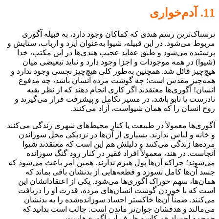
11. آدم‌خواری
ترسناک‌ترین رسم هندی که کماکان وجود دارد، به قبیله آگوری
مربوط می‌شود. در این قبیله، شیوا به‌عنوان ایزد و ارباب، ستایش و
پرستیده می‌شود و طبق عقاید عجیب هندی‌ها در این مکتب، خدا
(شیوا) در همه موجودات و اجزا وجود دارد و نباید تبعیضی میان
هیچ‌چیز قائل شد. همچنین به‌طور کلی هیچ‌چیز نجسی وجود ندارد و
همه‌چیز مقدس است؛ چه گوشت مرده انسان باشد، چه مدفوع
انسان! آگوری‌ها معتقدند اگر کاری انجام دهند که از نظر بقیه
نادرست یا تابو باشد، در مسیر تکامل و پیشرفت قرار می‌گیرند و
روح انسان را که همان شیواست، آزاد می‌کنند.
آگوری‌ها معمولاً در طبیعت یا کنار محیط‌های شهری زندگی می‌کنند
و خانه و لباس ندارند. بسیاری از آن‌ها در نزدیکی محل سوزاندن
مرده‌ها زندگی می‌کنند و دلیلش هم این است که معتقدند شیوا
آنجاست. در هند، معمولاً افراد فقیر در کنار رود گنگ سوزانده
می‌شوند؛ چراکه آن‌ها پول هیزم ندارند. همین امر باعث می‌شود که
جسد آن‌ها کامل نسوزد و قطعه‌هایی از بدنشان باقی بماند که
همان‌ها، سهم خوراک آگوری‌ها می‌شود. یکی از اعتقاداتشان این
است که با خوردن گوشت انسان‌های مرده، قدرت او را دریافت
می‌کنند. ضمناً آن‌ها خاکستر اجساد سوزانده‌شده را به بدنشان
می‌مالند و هدفشان جوان‌تر ماندن است. جالب است بدانید که
جمجمه اجساد هم کاسه ظرف آب آگوری‌هاست.