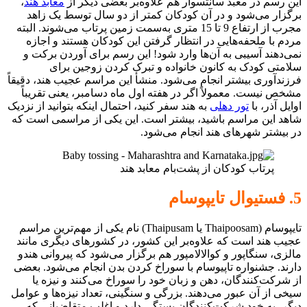
این رسم در معبد سانتسوار هم علاوه‌بر بعضی دیگر از
معابد هند
،
برگزار می‌شود و در آن کودکان کمتر از دو سال توسط یک زاهد
مجرب از ارتفاع 9 تا 15 متری به‌سمت زمین پرتاب می‌شوند. البته
مردم با ملحفه‌هایی در انتظار گرفتن این کودکان هستند و اجازه
نمی‌دهند آسیبی به آن‌ها وارد شود! این رسم برای آوردن برکت و
سلامتی کودک به کانون خانواده و تبرک کردن زوجین برای
فرزندآوری بیشتر انجام می‌شود. منشأ این مراسم عجیب هند، دقیقاً
مشخص نیست. معمولاً اگر در هفته اول ماه دسامبر، یعنی تقریباً
اوایل آذر، با
تور دهلی
به هند سفر کنید، احتمال اینکه بتوانید از نزدیک
شاهد این مراسم باشید، بیشتر است. این یکی از مراسمی است که
در بیشتر شهرهای هند انجام می‌شود.
پرتاب کودکان از پشت‌بام معابد هند
5. فستیوال تایپوسام
تایپوسام (Thaipoosam یا Thaipusam) نام یکی از مهم‌ترین مراسم
عجیب هند است که علاوه‌بر این کشور، در کشورهای دیگری مانند
مالزی، سنگاپور و کوالالامپور هم برگزار می‌شود که پیروانی هندو
دارند. جشنواره تاپیوسام با سوراخ کردن بدن انجام می‌شود. بعضی
از شرکت‌کنندگان، دهن و زبان خود را سوراخ می‌کنند و نیزه یا
سیخی از آن عبور می‌دهند. بزرگی و سنگینی، تعداد نیزه‌ها و عوامل
دیگر، به خود شرکت‌کنندگان بستگی دارد و اغلب متقاضیانی که