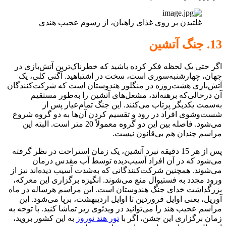
غلتیدن بر روی غذای راهبان، از رسوم عجیب هندی
13. جنگ آتشین
اگر حتی یک لحظه فکر کرده باشید که خطرناک‌ترین آتش‌بازی در
جهان، چهارشنبه‌سوری است، سخت در اشتباهید. آگنی کلی، یک
آتش‌بازی هشت‌روزه در منگلور هندوستان است که شرکت‌کنندگان
آن درحالی‌که برهنه‌اند، مشعل‌های آتشین را به‌طور مستقیم
به‌سمت یکدیگر پرتاب می‌کنند. این جنگ تمام‌عیار پس از
شست‌وشوی افراد در رود و تقسیم کردن آن‌ها به دو گروه شروع
می‌شود. فاصله بین این دو گروه معمولاً 20 متر است. البته این
مراسم چندان هم بی‌قانون نیست.
پس از هر 15 دقیقه نبرد آتشین، یک زمان استراحت در نظر گرفته
می‌شود که در آن افراد آسیب‌دیده توسط آب مقدس درمان
می‌شوند. همچنین شرکت‌کنندگانی که به‌شدت آسیب دیده‌اند نیز از
ورود مجدد به فستیوال منع می‌شوند. انگیزه‌ برگزاری این معرکه،
بزرگداشت خدای جنگ هندوستان است. این مراسم هرساله در ماه
آوریل، یعنی اوایل فروردین تا اوایل اردیبهشت، برپا می‌شود. این
مراسم عجیب هند را می‌توانید در ویدئوی زیر تماشا کنید. با توجه به
زمان برگزاری این جشن، اگر با
تور هند نوروز
به این کشور بروید،