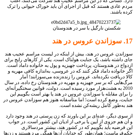
دارد. کسانی که در این مراسم عجیب هند شرکت می‌کنند، اغلب
مردم عادی هستند که قبل از اجرای آن باید خوراک حیوانی را ترک
کرده باشند.
شکستن نارگیل با سر در هندوستان
17. سوزاندن عروس در هند
سوزاندن عروس در هند، بیش از اینکه در لیست مراسم عجیب هند
جای داشته باشد، یک جنایت هولناک است. یکی از کارهای رایج برای
ازدواج در هندوستان، پرداخت جهیزیه و پول به خانواده داماد است.
اگر خانواده داماد فکر کنند که در عروسی، به‌اندازه کافی مهریه و
کالا دریافت نکرده‌اند، عروس را زنده‌زنده می‌سوزانند! آمار
مرگ‌هایی که بر سر جهیزیه و مهریه در هندوستان رخ داده، در سال
2010 به هشت‌هزار مورد رسیده است. دولت، قوانین سختگیرانه‌ای
را برای مقابله با سوزاندن عروس در هند یا بهتر است بگوییم این
جنایت، وضع کرده است؛ اما متأسفانه هنوز هم سوزاندن عروس در
هند به‌طور کامل ریشه‌کن نشده است.
از سوی دیگر، عده‌ای بر این باورند که زن پرستی در هند وجود دارد
و آن هم جزوی از آیین یا برخی از ادیان این کشور است. در جواب
این فرضیه باید بگوییم که در کشور هند، بیشتر مردسالاری
حکم‌فرماست؛ همان‌طور که خدایان آن‌ها همگی مرد هستند و زن‌ها