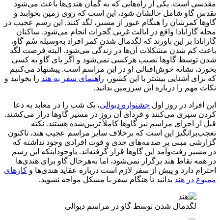
مقدسی است. یکی از راه‌هایی که به گمان هندی‌ها باعث می‌شود
تقدس گاو شامل حالشان شود، این است که روی زمین بخوابند و
گاوها کمرشان را هنگام عبور از مسیر، لگد کنند. این رسم عجیب در
محله گارابادا واقع در ایالت غربی گجرات انجام می‌شود. ساکنان
گارابادا بر این باورند که لگدمال شدن کمر افراد به‌وسیله سُم گاو،
باعث کم شدن مشکلات آن‌ها در زندگی می‌شود. البته فرصت لگد
شدن توسط گاوها نصیب هرکسی نمی‌شود و اگر پای گاو به کسی
بخورد، نشانه خوش‌اقبالی او در این مراسم است. پیشنهاد می‌کنیم
که برای آشنایی بیشتر با این کشور،
راهنمای سفر به هند
را بخوانید و
نکات مهم را درباره این سرزمین بدانید.
این افراد در روز اول
جشنواره دیوالی
، یک شب را در معابد به دعا
کردن سپری می‌کنند و فردای آن روز در مسیر گاوها دراز می‌کشند.
قبل از اجرای مراسم نیز گاوها کاملاً تزیین‌شده هستند. نکته
تعجب‌برانگیز این است که برخلاف سایر مراسم عجیب هند، تاکنون
گزارشی مبنی بر صدمه‌های جدی و فوت افرادی وجود نداشته که
در مسیر رفت‌وآمد این گاوها قرار گرفته‌اند. باوجوداینکه این رسم
در همه نقاط هند برگزار نمی‌شود، اما به‌هرحال گاو برای هندی‌ها
احترام دارد و پیش از سفر لازم است درباره عقاید هندی‌ها و
کارهای
ممنوع در هند
بدانید تا هنگام سفر با مشکل مواجه نشوید.
لگدمال شدن توسط گاو در مراسم دیوالی