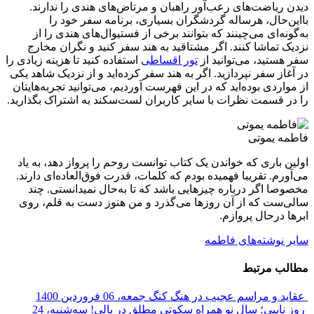
دیدن ریاضت‌های رعب‌آور راهبان و مرتاض‌های هندی را ندارند.
بااین‌حال، هرساله گردشگران بسیاری، برنامه سفر خود را
به‌گونه‌ای می‌چینند که بتوانند برخی از فستیوال‌های هندی را از
نزدیک تماشا کنند. اگر مشتاقید به هند سفر کنید و نگران مخارج
سفر هستید، می‌توانید از
تور اقساطی
استفاده کنید تا هزینه زیادی را
در آغاز سفر نپردازید. اگر به هند سفر کرده‌اید و از نزدیک شاهد یکی
از مواردی بوده‌اید که در این فهرست آوردیم، می‌توانید تجربه‌هایتان
را در قسمت نظرات با سایر کاربران لست‌سکند به اشتراک بگذارید.
فاطمه یموتی
اولین باری که خواندن یک کتاب توانست روحم را پرواز دهد، به یاد
می‌آورم. تقریبا فهمیده بودم که کلمات، قدرت فوق‌العاده‌ای دارند.
مخصوصا اگر درباره چیزهایی باشد که تا به‌حال نمیدانستی. چند
سالی‌ست که از آن روزها می‌گذرد و من هنوز دست به قلم، روی
ابرها درحال پروازم.
سایر نوشته‌های فاطمه
مطالب مرتبط
عقاید و مراسم عجیب در هنگ کنگ
جمعه، 06 فروردین 1400
روز نایپی؛ سال نو همراه سکوتی مطلق در بالی!
سه‌شنبه، 24