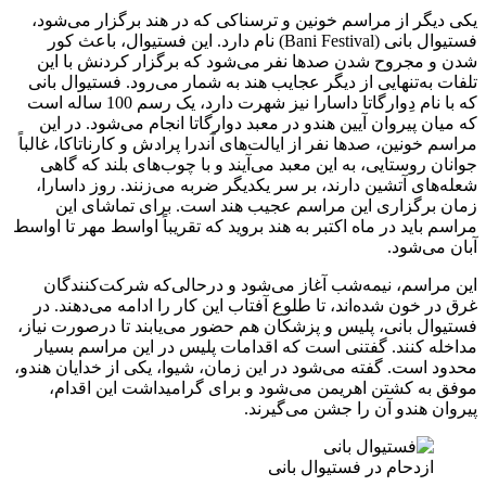
یکی دیگر از مراسم‌ خونین و ترسناکی که در هند برگزار می‌شود،
فستیوال بانی (Bani Festival) نام دارد. این فستیوال، باعث کور
شدن و مجروح شدن صدها نفر می‌شود که برگزار کردنش با این
تلفات به‌تنهایی از دیگر عجایب هند به شمار می‌رود. فستیوال بانی
که با نام دِوارگاتا داسارا نیز شهرت دارد، یک رسم 100 ساله است
که میان پیروان آیین هندو در معبد دوارگاتا انجام می‌شود. در این
مراسم خونین، صدها نفر از ایالت‌های آندرا پرادش و کارناتاکا، غالباً
جوانان روستایی، به این معبد می‌آیند و با چوب‌های بلند که گاهی
شعله‌های آتشین دارند، بر سر یکدیگر ضربه می‌زنند. روز داسارا،
زمان برگزاری این مراسم عجیب هند است. برای تماشای این
مراسم باید در ماه اکتبر به هند بروید که تقریباً اواسط مهر تا اواسط
آبان می‌شود.
این مراسم، نیمه‌شب آغاز می‌شود و درحالی‌که شرکت‌کنندگان
غرق در خون شده‌اند، تا طلوع آفتاب این کار را ادامه می‌دهند. در
فستیوال بانی، پلیس و پزشکان هم حضور می‌یابند تا درصورت نیاز،
مداخله کنند. گفتنی است که اقدامات پلیس در این مراسم بسیار
محدود است. گفته می‌شود در این زمان، شیوا، یکی از خدایان هندو،
موفق به کشتن اهریمن می‌شود و برای گرامیداشت این اقدام،
پیروان هندو آن را جشن می‌گیرند.
ازدحام در فستیوال بانی