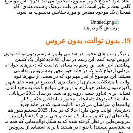
ایجاد شود که ذبح گاو را ممنوع یا محدود می‌کند. اگرچه این موضوع
گاهی بحث‌برانگیز است؛ اما در قلب فرهنگ و سنت هندی، گاو
همچنان یک موجود مقدس و مورد ستایش محسوب می‌شود.
پرستش گاو در هند
19. بدون توالت، بدون عروس
از دیگر رسم های عجیب در هند می‌توانیم به رسم بدون توالت بدون
عروس توجه کنیم. این رسم در سال 2005 به‌عنوان یک کمپین
بهداشتی اجرا شد. این رسم به معنای آن است که دخترهای جوان با
مردانی ازدواج کنند که در خانه خود مجهز به سرویس بهداشتی
هستند! این موضوع آن‌قدر مهم بود که در بعضی از شهرها نبود
توالت با مشکلات بسیاری از جمله بوی نامطبوع در همه جای شهر،
پاکیزه نبودن ظاهر خیابان‌ها و در برخی مواقع باعث به وجود آمدن
فضایی برای تجاوز جنسی روبه‌رو می‌شد. در سال 2013 جریاناتی
ایجاد شد که پدرها، دامادها را مجبور به انداختن عکس کنار
توالت‌های منزلشان می‌کردند تا ثابت شود که در خانه جدید
دخترشان توالت وجود دارد! حالا که در سال 2025 هستیم هنوز هم
توالت‌های این کشور بسیار کم است و حتی برای گردشگران نیز
سرویس‌هایی در نظر گرفته شده که به شکل توالت‌هایی که همه ما
می‌شناسیم نیستند! یا بدون در هستند یا برای استفاده از سرویس،
ورودی می‌گیرند.