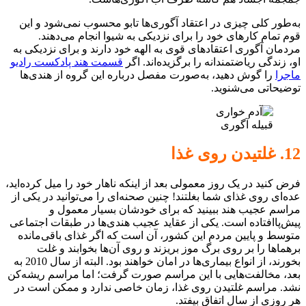
به‌طور کلی چیزی در اعتقاد آگوری‌ها تابو محسوب نمی‌شود و این
قوم تمام کارهای خود را برای نزدیکی به شیوا انجام می‌دهند.
مردمان آگوری اعتقادهای قوی به الهه خود دارند و برای نزدیکی به
او، زندگی ریاضتمندانه را برگزیده‌اند. اگر
قسمت هند پادکست رادیو
ماجرا
را گوش دهید، به‌صورت مفصل درباره این گروه از هندی‌ها
توضیحاتی می‌شنوید.
قبیله آگوری
12. غلتیدن روی غذا
فرض کنید در یک روز معمولی بعد از اینکه ناهار خود را میل کرده‌اید،
عده‌ای روی غذای شما بغلتند! چنین صحنه‌ای را می‌توانید در یکی از
مراسم عجیب هند ببینید که برای خودشان بسیار معمول و
پیش‌پاافتاده است. یکی از عقاید عجیب هندی‌ها در طبقات اجتماعی
متوسط و پایین مردم این کشور، آن است که اگر غذای باقی‌مانده
برهماها را بر روی برگ موز بریزند و روی آن‌ها بخوابند و غلت
بخورند، از انواع بیماری‌ها در امان خواهند بود. البته از سال 2010 به
بعد، مخالفت‌هایی با این مراسم صورت گرفت؛ اما مراسم ریشه‌کن
نشد. مراسم غلتیدن روی غذا، زمان خاصی ندارد و ممکن است در
هر روزی از سال اتفاق بیفتد.