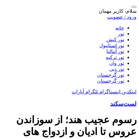
سلام، کاربر مهمان
ورود / عضویت
خانه
تور
تور کیش
تور استانبول
تور آنتالیا
تور ترکیه
تور وان
تور دبی
تور گرجستان
تور گرجستان
لینکدین
اینستاگرام
تلگرام
آپارات
لست‌سکند
رسوم عجیب هند؛ از سوزاندن
عروس تا ادیان و ازدواج های