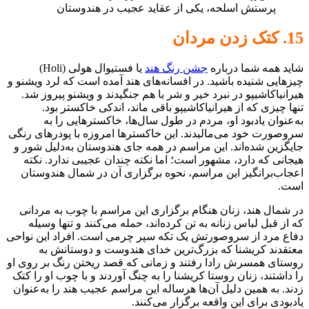
پرستش اسلحه، یکی از عقاید عجیب در هندوستان
15. کتک زدن مردان
شاید همه شما درباره
جشن رنگ هند
یا فستیوال هولی (Holi)
چیزهایی شنیده باشید. در افسانه‌های هند آمده است که لرد ویشنو و
هیرانیاکاشیپو در نبرد خیر و شر با هم جنگیدند و ویشنو پیروز شد.
تنها چیزی که از هیرانیاکاشیپو باقی ماند، اندکی خاکستر بود.
به‌عنوان یادبود او، مردم در طول سال‌ها، خاکسترهایی را به
سروصورت خود می‌مالیدند. این خاکسترها امروزه با پودرهای رنگی
جایگزین شده‌اند. این مراسم در همه جای هندوستان به‌دلیل شور و
هیجانی که دارد، مشهور است؛ اما نکته چندان عجیبی ندارد. نکته
اعجاب‌برانگیز این مراسم، نحوه برگزاری آن در شمال هندوستان
است.
در شمال هند، زنان هنگام برگزاری این مراسم با چوب به مردانی
که از قبل لباس زنانه به تن کرده‌اند، حمله می‌کنند و تنها وسیله
دفاع مرد از سروصورتش یک تکه سپر چرمی است. افراد این نواحی
معتقدند کریشنا که بزرگ‌ترین خدای هندوست و دوستانش به
روستای همسرش رادا رفتند و زمانی که قصد ریختن رنگ بر روی او
را داشتند، زنان روستا کریشنا را به چنگ آوردند و با چوب او را کتک
زدند. به همین دلیل آن‌ها هرساله این مراسم عجیب هند را به‌عنوان
یادبودی برای این واقعه برگزار می‌کنند.