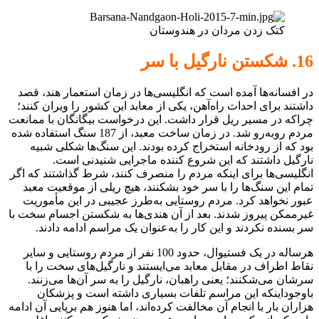
کتک زدن مردان در هندوستان
16. شکستن نارگیل با سر
در افسانه‌ها آمده است که انگلیسی‌ها در زمان استعمار هند، قصد
داشتند برای احداث راه‌آهن، یکی از معابد این کشور را ویران کنند؛
چراکه در مسیر ریل قرار داشت. این درخواست بیگانگان با ممانعت
مردم روبه‌رو شد. در زمان ساخت معبد، از 187 سنگ استفاده شده
بود که از رودخانه استخراج کرده بودند. این سنگ‌ها شکلی شبیه
نارگیل داشتند که این شروع کننده ماجرایی شنیدنی است.
انگلیسی‌ها برای اینکه مردم را منصرف کنند، شرط گذاشتند که اگر
تمام این سنگ‌ها را با سر خود بشکنند، هیچ ریلی از موقعیت معبد
عبور نخواهد کرد. مردم روستایی به‌طرز عجیبی در این مأموریت
غیرممکن پیروز شدند. بعد از آن هندی‌ها به شکستن اجسام سخت با
سر بسنده نکردند و این کار را به‌عنوان یک مراسم ادامه دادند.
هرساله در یک فستیوال، حدود 100 نفر از مردم روستایی و سایر
نقاط اطراف در مقابل معابد می‌ایستند و نارگیل‌های سخت را با
سرشان می‌شکنند؛ یعنی راهبان، نارگیل را به سر آن‌ها می‌زنند.
باوجوداینکه این مراسم تلفات بسیاری داشته است و پزشکان
هزاران بار با انجام آن مخالفت کرده‌اند، اما هنوز هم برپایی آن ادامه