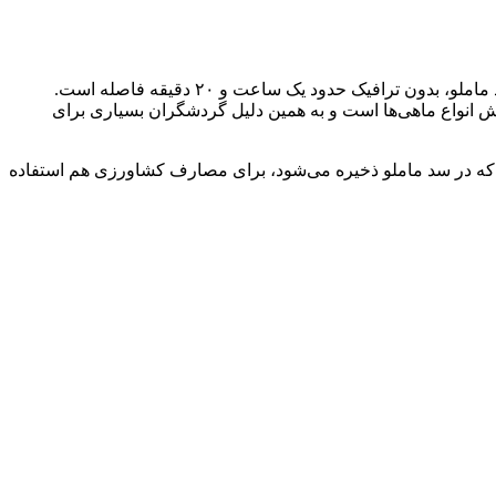
دریاچه یا سد ماملو از دیگر سدهای اطراف تهران محسوب می‌شود که روی رودخانه جاجرود قرار گرفته است. از میدان آزادی تا تالاب و سد ماملو، بدون ترافیک حدود یک ساعت و ۲۰ دقیقه فاصله است.
رض دارد. این سد هم مانند سد لتیان محل پرورش انواع ماهی‌ها است و به همین دلیل گردشگران بسیاری برای
بی که در سد ماملو ذخیره می‌شود، برای مصارف کشاورزی هم استفاده