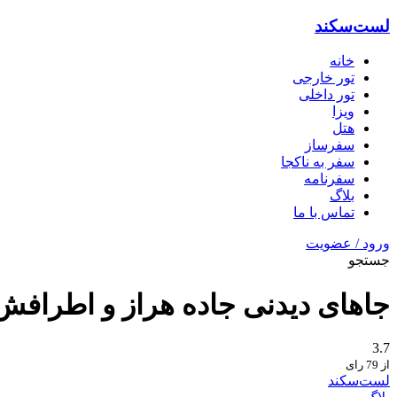
لست‌سکند
خانه
تور خارجی
تور داخلی
ویزا
هتل‌
سفرساز
سفر به ناکجا
سفرنامه
بلاگ
تماس با ما
ورود / عضویت
جستجو
جاهای دیدنی جاده هراز و اطراف
3.7
از 79 رای
لست‌سکند