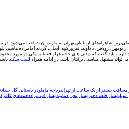
ی شد. جاده هراز که ۱۸۳ کیلومتر طول دارد از بومهن، رودهن، دماوند، فیروزکوه، آبعلی، گردن
رد و باید گفت که دیدنی های جاده هراز فقط به یکی دو مورد محدود نم
می‌تواند پیشنهاد مناسبی برایتان باشد. در ادامه همراه
لست سکند
باشید
مسافت بیشتر از یک ساعت از تهران
دریاچه ماملو
دژ باستانی گل خندان
غ
آسیاب
آبشار قلعه دختر
آبشار یخی دماوند
آبشار آب مراد
دخمه‌های کافرکل