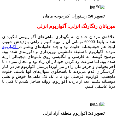
تصویر 50:
رستوران اکبرجوجه ماهان
میزبانان رنگارنگ انزلی: آکواریوم انزلی
علاقه‌ی مردان خاندان به نگهداری ماهی‌های آکواریومی انگیزه‌ای
شد تا بلیط 69000 تومانی آن را تهیه کنیم و راهی بازدیدش شویم.
اینجا هم خوشبختانه خلوت بود و چند خانواده‌ای بیشتر در
آکواریوم
نبودند. آکواریوم با سلیقه دلنشینی نورپردازی و دکوربندی شده بود.
توضیح گونه‌ها به فارسی و انگلیسی روی تابلوهای دیجیتالی ارایه
شده بود. اما سرعت رد کردن خودکار آن زیاد بود و مجال نمی‌داد تا
آخر بخوانیم و حرص‌مان را در ‌می آورد! پرسنل آکواریوم هم در کنار
گردشگران قدم می‌زدند تا پاسخگوی سوال‌های آنها باشند. خلوت
دلچسب آکواریوم فرصتی بود تا با تک تک ماهی‌ها خوش و بشی
دوستانه بکنیم. بعد از بازدید آکواریوم، روانه ساحل شدیم تا کمی با
دریا عاشقی کنیم.
تصویر 51
: آکواریوم منطقه آزاد انزلی