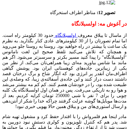
تصویر 12:
مناظر اطراف استخرگاه
در آغوش مه: اولسبلانگاه
از ماسال تا ییلاق معروف
اولسبلانگاه
حدود 30 کیلومتر راه است.
اما تمام تصورتان را از 30 کیلومترهای عادی کنار بگذارید. به نظرم
یک ساعت یا بیشتر در راه خواهید بود. روستا به روستا جلو می‌روید
و همچنان که تلاش می‌کنید تلفظ صحیح این لغت نامانوس
"اولسبلانگاه" را پیدا کنید مسیر بکرتر و سرسبزتر می‌شود. اگر هم
مانند ما شانس بیاورید مه‌ای زیبا همراهی‌تان می‌کند. از نظر من
یکی از زیباترین جاده‌های کوهستانی ایران بود. پوشش گیاهی
اطراف‌مان آنقدر پر انرژی بود که انگار شاخ و برگ درختان قصد
داشتند دست دراز کنند و این جاده‌ی آسفالته‌ی زیبا، که وصله‌ی این
طبیعت شده بود، را در خودشان هضم کنند. کم کم مه بیشتر می‌شد
و هوا رو به تاریکی می‌رفت. پس در همان اول اولسبلانگاه یک کلبه
چوبی را برای 7 نفر با شبی 250000 تومان کرایه کردیم. بعد از
مدت‌ها موبایل‌ها گوشه عزلت گرفتند چراکه خدا را شکر از آنتن‌دهی
و ارسال استوری‌های من و ییلاق همین حالا یهویی خبری نبود!
مادر اینجا هم قلمرو‌اش را با اقتدار حفظ کرد و مشغول تهیه شام
شد. پدر هم که کنترل تلویزیون و کولری دستش نبود دوربین به
دست شد تا از ارتفاع زدگی مجنون‌وار ما فیلم بگیرد. ما جوانترها