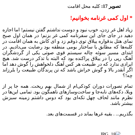
تصویر 17:
کلبه محل اقامت
* اول کمی غرنامه بخوانیم!
زیاد اهل غر زدن، خوب نبود و دوست نداشتم گفتن نیستم! اما اجازه
دهید در جای جای این سفرنامه کمی غر بزنم! در همان اول صبح
نمای هتل بدقواره ییلاق توی ذوقم زد و ای کاش به همان اقامت در
کلبه‌ها که مطابق با ساختار بومی منطقه بود رضایت می‌دادیم. در
ابتدای مسیر سوئه چاله سیستم قوی صوتی یکی از گردشگران
آهنگ رپی را در ییلاق پراکنده بود که البته با تذکر درست شد. هیچ
ایرادی ندارد که در طبیعت هر کس آهنگ دلخواهش را گوش دهد اما
اگر آنقدر بالا و گوش خراش باشد که تن پرندگان طبیعت را بلرزاند
چه!؟
تمام تصورات دوران کودکی‌ام از شمال بهم ریخت. همه جا پر از
ویلا، دکه‌های نابه‌جا و ساخت‌و‌سازهای ناهمگون بود. تمامی این‌ها در
نظرم مانند لحاف چهل تکه‌ای بود که دوس داشتم زمینه سبزش
بیشتر باشد.
بگذریم... . بقیه غرها بماند در قسمت‌های بعد.