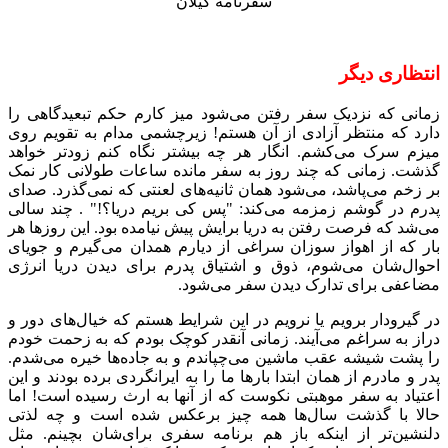
"سفرنامه گیلان"
انتظاری دیگر
زمانی که نزدیک سفر رفتن می‌شود میز کارم حکم تبعیدگاهی را
دارد که منتظر آزادی از آن هستم! زیرچشمی مدام به تقویم روی
میزم سرک می‌کشم. انگار هر چه بیشتر نگاه کنم زودتر خواهد
گذشت. زمانی که چند روز به سفر مانده ساعات طولانی کار نمک
بر زخم می‌پاشد، می‌شود همان ثانیه‌های لعنتی که نمی‌گذرد. صدای
پدرم در گوشم زمزمه می‌کند: "پس کی بریم دریا؟!" . چند سالی
می‌شد که فرصت رفتن به دریا برایش پیش نیامده بود. این روزها هر
بار که از اهواز سوزان سراغی از دیارم همدان می‌گیرم و جویای
احوال‌شان می‌شوم، ذوق و اشتیاق پدرم برای دیدن دریا انرژی
مضاعفی برای تدارک دیدن سفر می‌شود.
در گیرودار برویم یا نرویم در این شرایط هستم که خیال‌های دور و
دراز به سراغم می‌آیند. زمانی آنقدر کوچک بودم که به زحمت خودم
را پشت شیشه عقب ماشین می‌چپاندم و به جاده‌ها خیره می‌شدم.
پدر و مادرم از همان ابتدا بارها ما را به ایرانگردی برده بودند و این
اعتیاد به سفر موهبتی نکوست که از آنها به ارث رسیده است! اما
حالا با گذشت سال‌ها همه چیز برعکس شده است و چه لذتی
دلنشین‌تر از اینکه باز هم برنامه سفری برای‌شان بچینم. مثل