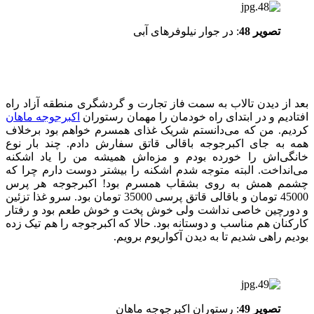
تصویر 48
: در جوار نیلوفرهای آبی
بعد از دیدن تالاب به سمت فاز تجارت و گردشگری منطقه آزاد راه
افتادیم و در ابتدای راه خودمان را مهمان رستوران
اکبرجوجه ماهان
کردیم. من که می‌دانستم شریک غذای همسرم خواهم بود برخلاف
همه به جای اکبرجوجه باقالی قاتق سفارش دادم. چند بار نوع
خانگی‌اش را خورده بودم و مزه‌اش همیشه من را یاد اشکنه
می‌انداخت. البته متوجه شدم اشکنه را بیشتر دوست دارم چرا که
چشمم همش به روی بشقاب همسرم بود! اکبرجوجه هر پرس
45000 تومان و باقالی قاتق پرسی 35000 تومان بود. سرو غذا تزئین
و دورچین خاصی نداشت ولی خوش پخت و خوش طعم بود و رفتار
کارکنان هم مناسب و دوستانه بود. حالا که اکبرجوجه را هم تیک زده
بودیم راهی شدیم تا به دیدن آکواریوم برویم.
تصویر 49
: رستوران اکبرجوجه ماهان