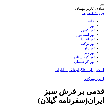
سلام، کاربر مهمان
ورود / عضویت
خانه
تور
تور کیش
تور استانبول
تور آنتالیا
تور ترکیه
تور وان
تور دبی
تور گرجستان
تور گرجستان
لینکدین
اینستاگرام
تلگرام
آپارات
لست‌سکند
قدمی بر فرش سبز
ایران(سفرنامه گیلان)