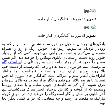
تصویر 2:
مزرعه آفتابگردان کنار جاده
تصویر 3:
مزرعه آفتابگردان کنار جاده
بادگیرهای چرخان منجیل در دوردست نشانی است از اینکه به
رودبار نزدیک می‎‌شویم. زیتون‌های خوش رنگ و رو را همراه
سفرمان می‌کنیم و دست پر راهی می‌شویم. کمی که از رودبار
جلوتر روید دست راست‌تان تابلوی توتکابن را خواهید دید. اگر همین
مسیر را حدود 14 کیلومتر ادامه دهید به روستای زیبای
استخرگاه
می‌رسید. البته حواس‌تان باشد به دو راهی که رسیدید از دست چپ‌
بالا روید. مسیر باریک است و آسفالت نامناسب. اما مناظر
اطراف‌تان آنقدر سبز و متراکم است که انگار جای سوزن انداختن
نیست! با هر پیچ بالاتر می‎رفتیم و انگار قرار بود در مه بالای سرمان
غرق شویم. کم کم به کلبه‌های چوبی ساده و با صفای روستا
رسیدیم که از گوشه و کنارش درختان انجیر سرک می‌کشیدند. پیچ
آخر تابلوی پر نقش و نگار استخرگاه را خواهید دید. در انتهای کوچه
مارلیک به مقصد می‌رسید و چه سعادتی که جز ما کسی دیگر آنجا
نبود!