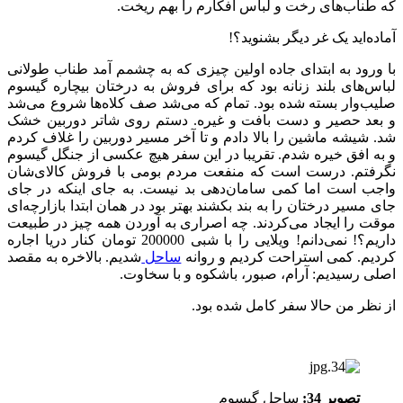
که طناب‌های رخت و لباس افکارم را بهم ریخت.
آماده‌اید یک غر دیگر بشنوید؟!
با ورود به ابتدای جاده اولین چیزی که به چشمم آمد طناب طولانی
لباس‌های بلند زنانه بود که برای فروش به درختان بیچاره گیسوم
صلیب‌وار بسته شده بود. تمام که می‌شد صف کلاه‌ها شروع می‌شد
و بعد حصیر و دست بافت و غیره. دستم روی شاتر دوربین خشک
شد. شیشه ماشین را بالا دادم و تا آخر مسیر دوربین را غلاف کردم
و به افق خیره شدم. تقریبا در این سفر هیچ عکسی از جنگل گیسوم
نگرفتم. درست است که منفعت مردم بومی با فروش کالای‌شان
واجب است اما کمی سامان‌دهی بد نیست. به جای اینکه در جای
جای مسیر درختان را به بند بکشند بهتر بود در همان ابتدا بازارچه‌ای
موقت را ایجاد می‌کردند. چه اصراری به آوردن همه چیز در طبیعت
داریم؟! نمی‌دانم! ویلایی را با شبی 200000 تومان کنار دریا اجاره
کردیم. کمی استراحت کردیم و روانه
ساحل
شدیم. بالاخره به مقصد
اصلی رسیدیم: آرام، صبور، باشکوه و با سخاوت.
از نظر من حالا سفر کامل شده بود.
تصویر 34:
ساحل گیسوم