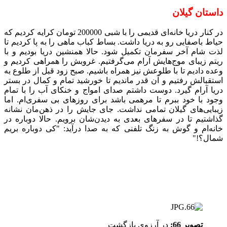
داستان گیلان
در کنار دریا خانه‌ای قدیمی را با شبی 200000 تومان کرایه کردیم که
حیاط باصفایی رو به دریا داشت. بساط کباب ماهی را به پا کردیم تا
لذت شام آخر سفرمان تکمیل شود. حالا همنشین دریا بودیم و با
ریتم زیبای موج‌هایش آرام می‌گرفتیم. غروبش را همراهی کردیم و
وعده دادیم تا با طلوعش نیز همراه باشیم. صبح زود قبل از طلوع به
استقبالش رفتیم و آن قدر ماندیم تا خورشید تمام و کمال در بستر
دریا آرام گیرد. دوست داشتم صدای امواج و خنکای آب را با تمام
وجود با خود ببرم تا مرهمی باشد برای روزهای بی سفری‌ام. اما
زیبایی‌های گیلان تمامی نداشت. جای جایش را در ذهن‌مان نشانه
گذاشتیم تا در سفرهای بعدی به دیدن‌شان برویم. حالا دوباره در
خانه‌ام و گوش به زنگ تلفنی که به صدا درآید: "کی دوباره بریم
شمال؟!"
تصویر 66:
در آرزوی بازگشت