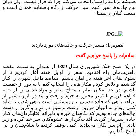
همیشه برنامه را سبک انتخاب می‌کنم چرا که قرار نیست دوان دوان
بین جاذبه‌ها سیر کنیم. مبدا حرکت زادگاه باصفایم همدان است و
مقصد گیلان بی‌همتا.
تصویر 1:
مسیر حرکت و جاذبه‌های مورد بازدید
سلام‌ات را پاسخ خواهیم گفت
در یک صبح خنک شهریوری سال 1399 از همدان به سمت مقصد
دلفریب‌مان راه افتادیم. سفر را اوایل هفته آغاز کردیم تا از
شلوغی‌های آخر هفته در امان باشیم. مقاصد داخل شهری را کنار
گذاشتم و تلاش کردم مکان‌هایی را انتخاب کنم تا به دور از جمعیت
باشیم. در حد امکان تمام مایحتاج سفر و مواد غذایی را از خانه
فراهم کردیم تا کمتر مجبور به خرید و رفت و آمد در بازار باشیم. از
بیراهه راهی که جاده قدیمی بین روستایی است راهی شدیم تا شاید
کمی زودتر به اتوبان قزوین- رشت برسیم. در فرار و گریز از دست
چاله‌های جاده‌ بودیم که نگاه‌های خیره و دلبرانه آفتابگردان‌های کنار
جاده اسیرمان کردند. آفتاب‌گردان‌ها عشوه‌کنان سر خم کرده و زیر
بادی آرام سر تکان می‌دادند! کمی توقف کردیم تا سلام‌شان را بی
پاسخ نگذاریم.