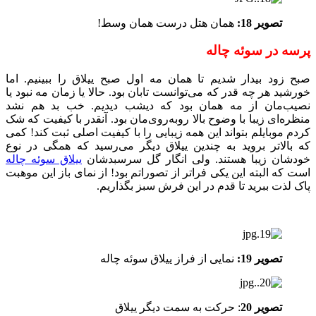
تصویر 18:
همان هتل درست همان وسط!
پرسه در سوئه چاله
صبح زود بیدار شدیم تا همان مه اول صبح ییلاق را ببینیم. اما
خورشید هر چه قدر که می‌توانست تابان بود. حالا یا زمان مه نبود یا
نصیب‌مان از مه همان بود که دیشب دیدیم. خب بد هم نشد
منظره‌‌ای زیبا با وضوح بالا روبه‌روی‌مان بود. آنقدر با کیفیت که شک
کردم موبایلم بتواند این همه زیبایی را با کیفیت اصلی ثبت کند! کمی
که بالاتر بروید به چندین ییلاق دیگر می‌رسید که همگی در نوع
خودشان زیبا هستند. ولی انگار گل سرسبدشان
ییلاق سوئه چاله
است که البته این یکی فراتر از تصوراتم بود! از نمای باز این موهبت
پاک لذت ببرید تا قدم در این فرش سبز بگذاریم.
تصویر 19:
نمایی از فراز ییلاق سوئه چاله
تصویر 20
: حرکت به سمت دیگر ییلاق