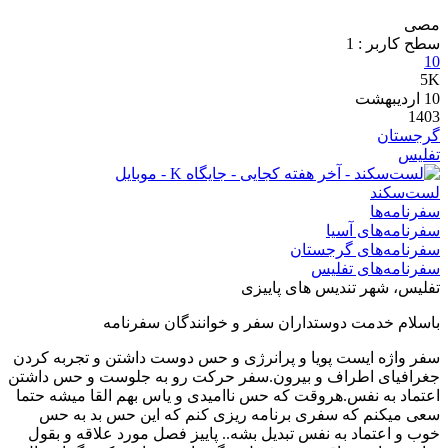
مصی
سطح کاربر :
1
10
5K
10
اردیبهشت
1403
گرجستان
تفلیس
لست‌سکند
سفرنامه‌ها
سفرنامه‌های آسیا
سفرنامه‌های گرجستان
سفرنامه‌های تفلیس
تفلیس، شهر تندیس های پاییزی
باسلام خدمت دوستداران سفر و خوانندگان سفرنامه
سفر واژه ایست پویا و پرانرژی و حس دوست داشتن و تجربه کردن
جغرافیای اطراف و بیرون.سفر حرکت رو به جلوست و حس داشتن
اعتماد به نفس.هروقت که حس ناامیدی و یاس بهم القا میشه حتما
سعی میکنم که سفری برنامه ریزی کنم که این حس بد به حس
خوب و اعتماد به نفس تبدیل بشه.. پاییز فصل مورد علاقه و بقول