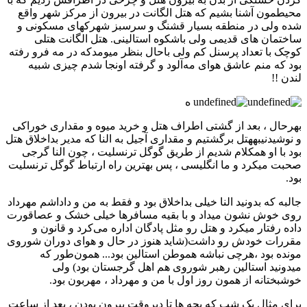
محیطمون آشنا بشیم که هتل الگانت در بیرون از مرکز شهر واقع
شده ولی در منطقه بسیار قشنگ و سرسبز شهرکهای مسکونی و
ساختمان های قدیمی ولی باشکوه استالینی. هتل الگانت هتلی
کوچک با تعداد پرسنل کم ولی باحال بنظر میومدکه در مه فرو رفته
بود که منم عاشق هوای مه‌آلود و گرفته اونجا شدم چیزی شبیه
لندن !!
ه
بهرحال ، بعد از گشتی اطراف هتل و خرید میوه و مقداری خوراکی
و نوشیدنیبههتل برگشتیم و مقداری آجیل به النا که مدیر بداخلاق هتل
بود با او همکلام شدیم از طریق گوگل ترنسلیت ، چون النا گرجی
صحبت میکرد و ما انگلیسی ، پس بهترین راه ارتباط گوگل ترنسلیت
بود.
جالبه که بدونید النا خیلی بداخلاق بود و فقط به من و داداشم مهرداد
روی خوش نشون میداد و با بقیه مسافرها خیلی خشک و عصاقورت
داده رفتار میکرد و هتل رو مثل پادگان اداره می‌کرد و قانون و
مقررات خودش رو داشت(شاید هنوز در حال و هوای دوران شوروی
مونده بود ،هرچی نباشه هموطن استالین بود... همون‌طور که
میدونید استالین رهبر شوروی هم اهل گرجستان بود) ولی
خوشبختانه از همون روز اول با من و مهرداد ، مهربون بود.
برای مثال یک شب که بچه ها تا دیروقت بیرون بودن ، بعد از ساعت