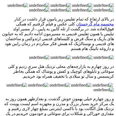
در بالای ارتفاع که تمام تفلیس زیر پامون قرار داشت در کنار
مجسمه مام گرجستان
کلی عکس و فیلم گرفتیم که همگی
فوق‌العاده شد. در برگشت از تله کابین به پایین ، از مسیر اولد
تبلیس یا همون تفلیس قدیمی به مسیرمون ادامه دادیم که به خیابون
های باریک و سنگ فرش و کلیساهای قدیمی ارتدوکس و ساختمان
های قدیمی و نوستالژیک که همش فکر میکردم در زمان رابین هود
و داروغه ناتینگ هام هستم
در روز چهارم به بازارچه‌های محلی نزدیک هتل سری زدیم و کلی
سوغاتی و تابلوهای کوچیک و کفش و پوشاک که همگی بخاطر
کریسمس و سال نو میلادی با تخفیف همراه بود خریدیم.
و روز چهارم خیلی بهمون خوش گذشت. و بعدازظهر همون روز به
یک مرکز خرید بسیار بزرگ و مدرن و مجهزبه اسم ایست پوینت که
نزدیک هتل الگانت بود با تاکسی اینترنتی بمبلغ چهار لاری رفتیم و
مقداری خوراکی و شکلات برای سوغاتی و خودمون خریدیم.در یک