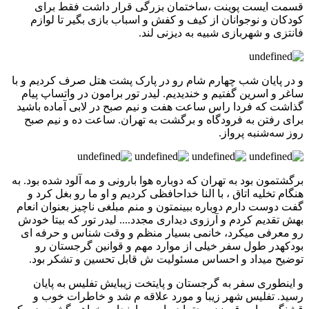
قسمت ایست پوینت ،ساختمان بزرگی قرار داشت فقط برای
کودکان و نوجوانان از کیف و کفش و اسباب بازی بگیر تا لوازم
فانتزی و شهربازی شبیه به دیزنی لند.
و در پایان شب چهارم شام رو در پارک پشت هتل صرف کردیم و با
ساغر و اسرین گفتیم و خندیدیم. لیدر تور برامون در واتساپ پیام
گذاشت که فردا راس ساعت هفت و نیم صبح در لابی آماده باشید
برای رفتن به فرودگاه و برگشت به تهران. ساعت ده و نیم صبح
روز سه‌شنبه پرواز.
برگشتمون بود به تهران که دوباره هوا بارونی و مه آلود شده بود. به
هنگام تخلیه اتاق ، با النا خداحافظی کردیم و او ما رو بغل کرد و
گفت دوست دارم دوباره ببینمتون و منم مبلغی ناچیز بعنوان انعام
بهش تقدیم کردم و آرزوی دیداری مجدد.... لیدر تور که بیتا خودش
رو معرفی میکرد، خانمی بسیار منظم و وقت شناس و حرفه ای
بودکهدر طول سفر خیلی از موارد مهم و قوانین گرجستان رو
توضیح میداد و احساس مسئولیت ش قابل تحسین و تشکر بود.
و اینطوری سفر به گرجستان و پایتخت زیبایش تفلیس به پایان
رسید. تفلیس شهر زیبا و مورد علاقه م شد و خاطرات خوب و