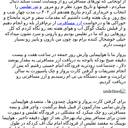
از اونجایی که تورهای مسافرتی رو از وبسایت لست سکند دنبال
میکردم ، قیمتها و تاریخ مورد نظر م رو مرور و
تور تفلیس
را
انتخاب و خریداری کردم بتاریخ هفدهم آذر ۴۰۲.ب مدت چهار شب و
پنج روز. و یک هفته وقت داشتیم که مقدمات سفر و خرید مایحتاج و
خوراکی ها و درخواست
ارز مسافرتی
از نرم‌افزار بله رو انجام دهیم
و از قبلش بکمک گوگل آب و هوای هفته بعد رو نگاه کردم که کل
روزهایی رو که ما در تفلیس بودیم رو بارونی و سرد نشون میدادکه
خیلی خوشحال کننده برام بود چون من بارون و پاییز رو بسیار
دوست دارم.
پرواز ما با هواپیمایی وارش روز جمعه در ساعت هفت و بیست
دقیقه صبح بودکه باتوجه به دریافت ارز مسافرتی به مقدار پونصد
دلار ، چندساعت زودتربه فرودگاه امام خمینی رفتیم که پس از
انجام تشریفات و گرفتن کارت پرواز و چک پاسپورت به سالن
ترانزیت و صف دستگاه بی تی ام رسیدیم و ارز مسافرتی رو
دریافت کردیم.
برای گرفتن کارت پرواز و تحویل چمدون ها ، متصدی هواپیمایی
وارش تمامی مدارکمون از قبیل بلیط برگشت ، واچر هتل و بیمه
مسافرتی رو چک میکرد که مشکلی در فرودگاه تفلیس و دیپورت
شدن برای مسافر پیش نیاد.بهرحال بعد از چهل دقیقه تاخیر ، هواپیما
بویینگ به مقصد تفلیس از فرودگاه امام تیک آف کردکه در طول