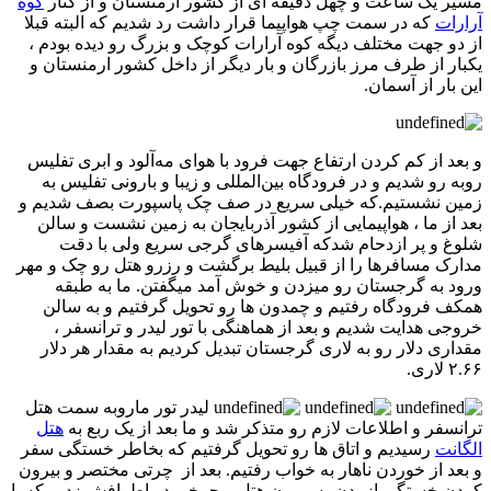
مسیر یک ساعت و چهل دقیقه ای از کشور ارمنستان و از کنار
کوه
آرارات
که در سمت چپ هواپیما قرار داشت رد شدیم که البته قبلا
از دو جهت مختلف دیگه کوه آرارات کوچک و بزرگ رو دیده بودم ،
یکبار از طرف مرز بازرگان و بار دیگر از داخل کشور ارمنستان و
این بار از آسمان.
و بعد از کم کردن ارتفاع جهت فرود با هوای مه‌آلود و ابری تفلیس
روبه رو شدیم و در فرودگاه بین‌المللی و زیبا و بارونی تفلیس به
زمین نشستیم.که خیلی سریع در صف چک پاسپورت بصف شدیم و
بعد از ما ، هواپیمایی از کشور آذربایجان به زمین نشست و سالن
شلوغ و پر ازدحام شدکه آفیسرهای گرجی سریع ولی با دقت
مدارک مسافرها را از قبیل بلیط برگشت و رزرو هتل رو چک و مهر
ورود به گرجستان رو میزدن و خوش آمد میگفتن. ما به طبقه
همکف فرودگاه رفتیم و چمدون ها رو تحویل گرفتیم و به سالن
خروجی هدایت شدیم و بعد از هماهنگی با تور لیدر و ترانسفر ،
مقداری دلار رو به لاری گرجستان تبدیل کردیم به مقدار هر دلار
۲.۶۶ لاری.
لیدر تور ماروبه سمت هتل
ترانسفر و اطلاعات لازم رو متذکر شد و ما بعد از یک ربع به
هتل
الگانت
رسیدیم و اتاق ها رو تحویل گرفتیم که بخاطر خستگی سفر
و بعد از خوردن ناهار به خواب رفتیم. بعد از چرتی مختصر و بیرون
کردن خستگی از بدن به بیرون هتل و چرخی در اطرافش زدیم که با