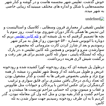
خوش گذشت. تفلیس شهر مجسمه هاست و در گوشه و کنار شهر
مجسمه‌هایی با شکل و اندازه های مختلف میبینیدکه زیبایی خاصی
به شهر میده.
تفلیس تلفیقی از معماری قرون وسطایی ، کلاسیک و استالینست و
این تندیس ها همگی یادگار دوران شوروی بوده است. روز سوم با
بچه ها تصمیم گرفتیم که به پل شیشه ای و
تله کابین تفلیس
بریم که
دوباره با اتوبوس شماره ۵۴۰ خودمون رو از هتل به مرکز شهر
رسوندیم و بعد از شارژ کردن کارت مترومانی که مخصوص
سوارشدن مترو و اتوبوس و همچنین تله کابین تفلیس ه ،در پارک
ریکه که ایستگاه پایینی ، سوار تله کابین شدیم برای هر نفر رفت و
برگشت شیش لاری هزینه دربرداشت.
درطول پل شیشه ای که روی رودخونه کورا کشیده شده و رودخونه
عریض و طویل می‌باشد که از وسط شهر تفلیس رد میشه ،از همه
نوع نژاد و ملیتی بخصوص شرقی ها به گشت و گذار مشغول بودن
که تعداد زیادی درحال یافتن مشتری برای قایق سواری و ترغیب
گردشگران برای عکس انداختن با پرندگان و حیوانات متل طاووس
و عقاب و میمون بودن که حسابی مزاحم توریست ها میشدن و
مزاحم گشت و گذار بقیه بودن و مثل کنه ول کن معامله نبودن، گذر
کردیم تا به آن طرف رودخونه رسیدیم جهت سوار شدن به تله
کابین.