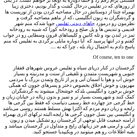
قشنگی برام رقم زد و حتما دوباره به اونجا بر خواهم گشت. در یکی
از روزهای که در تفلیس درحال گشت و گذار بودیم، دختری زیبا
بهمراه چنتا از دوستانش در حال مصاحبه کردن بودن از توریست ها
و گردشگران به زبون انگلیسی ،که از ماهم مصاحبه گرفت و
نظرمون رو درمورد
جاهای دیدنی تفلیس
جویا شدکه منم شهر
قدیمی و تندیس ها و پل صلح و رودخانه کورا که شبیه به رودخانه
تمز در لندن بود و تله کابین و کلیساهای قرون وسطایی رو در جواب
گفتم و در انتها پرسید که آیا دوباره مایلی برگردی به تفلیس که منم
پاسخ دادم به احتمال زیاد بله ، چرا که نه ....
Of course, ten to one
گرجستان در کنار دریای سیاه و تفلیس عروس شهرهای قفقاز
جنوبی و شهریست متمدن و تلفیقی از سنت و مدرنیته و بسیار
خوش آب و هوا با آسمان آبی و پر از تاریخ وتمدن بزرگ با مردمی
مهربون و خوش اخلاق بخصوص دختر و پسرهای جوون که همگی
خوش برخورد و انگلیسی بلدکه خوشحال میشوند به گردشگران
کمک کنند و شهریست بسیار تر و تمیز و بدون زباله در خیابان.زبان و
خط گرجی جز چهارده خط رسمی دنیاست که فقط بین گرجی ها
رایجه و زبان دوم مردم که اکثرا بهش مسلط هستند روسی می‌باشد
و انگلیسی بین نسل جوون گرجی ها رایجه.البته ترکهای آذری بهمراه
ارامنه جمعیت قابل توجهی از گرجستان رو تشکیل میدن و زبون
ترکی و ارمنی هم جز زبانهای رایج و متداول در گرجستان میباشد و
بقیه اطلاعات رو هم میتونید در ویکیپدیا جستجو کنید.