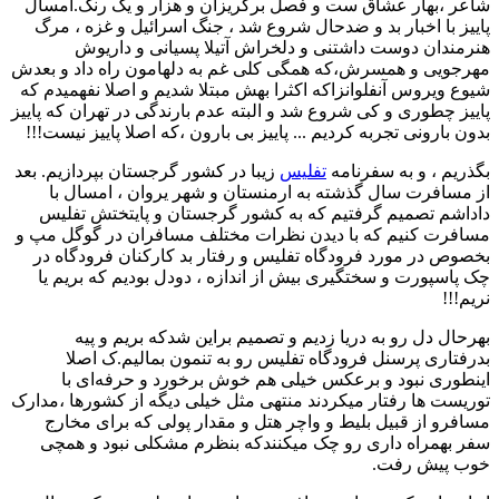
شاعر ،بهار عشاق ست و فصل برگریزان و هزار و یک رنگ.امسال
پاییز با اخبار بد و ضدحال شروع شد ، جنگ اسرائیل و غزه ، مرگ
هنرمندان دوست داشتنی و دلخراش آتیلا پسیانی و داریوش
مهرجویی و همسرش،که همگی کلی غم به دلهامون راه داد و بعدش
شیوع ویروس آنفلوانزاکه اکثرا بهش مبتلا شدیم و اصلا نفهمیدم که
پاییز چطوری و کی شروع شد و البته عدم بارندگی در تهران که پاییز
بدون بارونی تجربه کردیم ... پاییز بی بارون ،که اصلا پاییز نیست!!!
بگذریم ، و به سفرنامه
تفلیس
زیبا در کشور گرجستان بپردازیم. بعد
از مسافرت سال گذشته به ارمنستان و شهر یروان ، امسال با
داداشم تصمیم گرفتیم که به کشور گرجستان و پایتختش تفلیس
مسافرت کنیم که با دیدن نظرات مختلف مسافران در گوگل مپ و
بخصوص در مورد فرودگاه تفلیس و رفتار بد کارکنان فرودگاه در
چک پاسپورت و سختگیری بیش از اندازه ، دودل بودیم که بریم یا
نریم!!!
بهرحال دل رو به دریا زدیم و تصمیم براین شدکه بریم و پیه
بدرفتاری پرسنل فرودگاه تفلیس رو به تنمون بمالیم.ک اصلا
اینطوری نبود و برعکس خیلی هم خوش برخورد و حرفه‌ای با
توریست ها رفتار میکردند منتهی مثل خیلی دیگه از کشورها ،مدارک
مسافرو از قبیل بلیط و واچر هتل و مقدار پولی که برای مخارج
سفر بهمراه داری رو چک میکنندکه بنظرم مشکلی نبود و همچی
خوب پیش رفت.