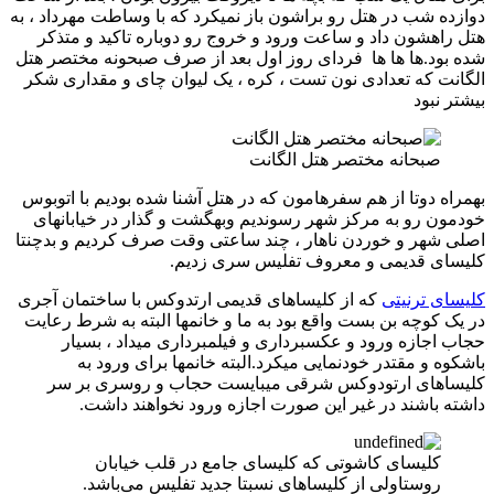
دوازده شب در هتل رو براشون باز نمیکرد که با وساطت مهرداد ، به
هتل راهشون داد و ساعت ورود و خروج رو دوباره تاکید و متذکر
شده بود.ها ها ها فردای روز اول بعد از صرف صبحونه مختصر هتل
الگانت که تعدادی نون تست ، کره ، یک لیوان چای و مقداری شکر
بیشتر نبود
صبحانه مختصر هتل الگانت
بهمراه دوتا از هم سفرهامون که در هتل آشنا شده بودیم با اتوبوس
خودمون رو به مرکز شهر رسوندیم وبهگشت و گذار در خیابانهای
اصلی شهر و خوردن ناهار ، چند ساعتی وقت صرف کردیم و بدچنتا
کلیسای قدیمی و معروف تفلیس سری زدیم.
کلیسای ترنیتی
که از کلیساهای قدیمی ارتدوکس با ساختمان آجری
در یک کوچه بن بست واقع بود به ما و خانمها البته به شرط رعایت
حجاب اجازه ورود و عکسبرداری و فیلمبرداری میداد ، بسیار
باشکوه و مقتدر خودنمایی میکرد.البته خانمها برای ورود به
کلیساهای ارتودوکس شرقی میبایست حجاب و روسری بر سر
داشته باشند در غیر این صورت اجازه ورود نخواهند داشت.
کلیسای کاشوتی که کلیسای جامع در قلب خیابان
روستاولی از کلیساهای نسبتا جدید تفلیس می‌باشد.