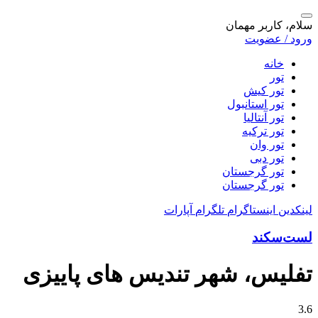
سلام، کاربر مهمان
ورود / عضویت
خانه
تور
تور کیش
تور استانبول
تور آنتالیا
تور ترکیه
تور وان
تور دبی
تور گرجستان
تور گرجستان
لینکدین
اینستاگرام
تلگرام
آپارات
لست‌سکند
تفلیس، شهر تندیس های پاییزی
3.6