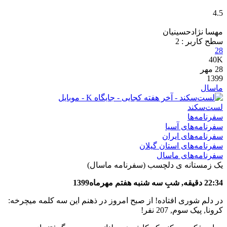
4.5
مهسا نژادحسینیان
سطح کاربر :
2
28
40K
28
مهر
1399
ماسال
لست‌سکند
سفرنامه‌ها
سفرنامه‌های آسیا
سفرنامه‌های ایران
سفرنامه‌های استان گیلان
سفرنامه‌های ماسال
یک زمستانه ی دلچسب (سفرنامه ماسال)
22:34 دقیقه, شبِ سه شنبه هفتم مهرماه1399
در دلم شوری افتاده! از صبح امروز در ذهنم این سه کلمه میچرخه:
کرونا, پیک سوم, 207 نفر!