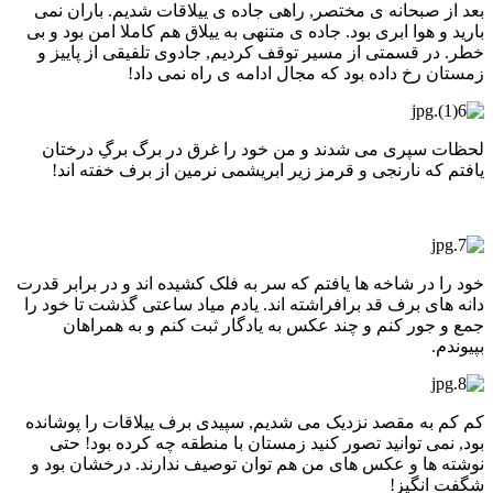
بعد از صبحانه ی مختصر, راهی جاده ی ییلاقات شدیم. باران نمی
بارید و هوا ابری بود. جاده ی متنهی به ییلاق هم کاملا امن بود و بی
خطر. در قسمتی از مسیر توقف کردیم, جادوی تلفیقی از پاییز و
زمستان رخ داده بود که مجال ادامه ی راه نمی داد!
لحظات سپری می شدند و من خود را غرق در برگ برگِ درختان
یافتم که نارنجی و قرمز زیر ابریشمی نرمین از برف خفته اند!
خود را در شاخه ها یافتم که سر به فلک کشیده اند و در برابر قدرت
دانه های برف قد برافراشته اند. یادم میاد ساعتی گذشت تا خود را
جمع و جور کنم و چند عکس به یادگار ثبت کنم و به همراهان
بپیوندم.
کم کم به مقصد نزدیک می شدیم, سپیدی برف ییلاقات را پوشانده
بود, نمی توانید تصور کنید زمستان با منطقه چه کرده بود! حتی
نوشته ها و عکس های من هم توان توصیف ندارند. درخشان بود و
شگفت انگیز!