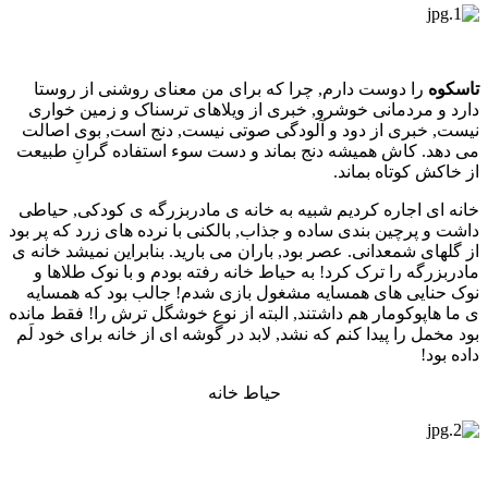
تاسکوه
را دوست دارم, چرا که برای من معنای روشنی از روستا
دارد و مردمانی خوشرو, خبری از ویلاهای ترسناک و زمین خواری
نیست, خبری از دود و آلودگی صوتی نیست, دنج است, بوی اصالت
می دهد. کاش همیشه دنج بماند و دست سوء استفاده گرانِ طبیعت
از خاکش کوتاه بماند.
خانه ای اجاره کردیم شبیه به خانه ی مادربزرگه ی کودکی, حیاطی
داشت و پرچین بندی ساده و جذاب, بالکنی با نرده های زرد که پر بود
از گلهای شمعدانی. عصر بود, باران می بارید. بنابراین نمیشد خانه ی
مادربزرگه را ترک کرد! به حیاط خانه رفته بودم و با نوک طلاها و
نوک حنایی های همسایه مشغول بازی شدم! جالب بود که همسایه
ی ما هاپوکومار هم داشتند, البته از نوع خوشگل ترش را! فقط مانده
بود مخمل را پیدا کنم که نشد, لابد در گوشه ای از خانه برای خود لَم
داده بود!
حیاط خانه