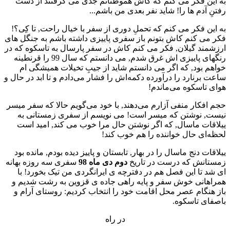
به این فکر می کنم که کاش هموطنانم جدی می گرفتند از دست
رفتنِ آدم ها را! شاید نفر بعدی من باشم...
به این فکر می کنم که تحملِ دوری از سفر با خیال راحت, تا کِی؟!
فکر می کنم کاش بتونم باز سفری پاییزی داشته باشم به جنگل های
ارزشمند گیلان, فکر می کنم کاش در سفر پارسال به تاسکوه که در
رنگهای پاییزی اش غرق شدم, می دانستم که سال 99 را قرنطینه
خواهم بود, که اگر می دانستم شاید از جیبِ تخیلات همیشگی ام
ساعت برنارد را درآورده دکمه‌اش را فشار می‌دادم و تا ابد در حال و
هوای تاسکوه می‌ماندم!
حجم افکار منفی آزارم می‌دهند, با خود می‌گویم حالا که سفر میسر
نیست, نوشتن که میسر است! می نویسم از سفری زمستانی به
ییلاقات ماسال, که اگر نوشتن حال مرا خوب می کند, امید است
لحظه‌ای حال خواننده را هم خوب کند!
ییلاقات دنج ماسال را در بهار, تابستان و پاییز دیده بودم, مانده بود
زمستانش که درست در تاریخ
دوم دی ماه 98
سفری سه روزه بهانه
ای شد تا این فصل هم در دفترچه ی ایرانگردی من تیک بخورد! با
همراهانی خوش سفر و پایه راهی جاده ی قزوین به رشت شدیم و
باز هنگام عصر محل اقامت خود را انتخاب کردیم: روستای آرام و
باصفای تاسکوه.
در راه