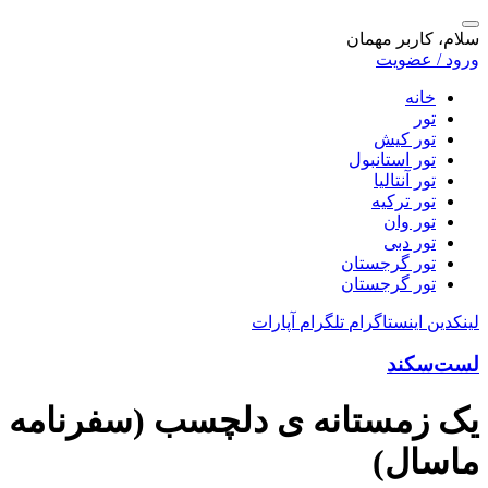
سلام، کاربر مهمان
ورود / عضویت
خانه
تور
تور کیش
تور استانبول
تور آنتالیا
تور ترکیه
تور وان
تور دبی
تور گرجستان
تور گرجستان
لینکدین
اینستاگرام
تلگرام
آپارات
لست‌سکند
یک زمستانه ی دلچسب (سفرنامه
ماسال)