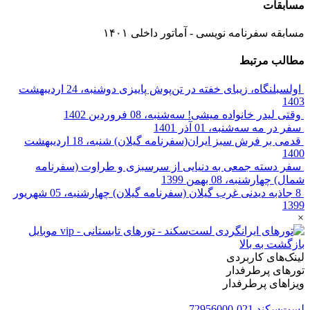
مسابقات
مسابقه سفرنامه نویسی - آماتور داخلی ۱۴۰۱
مطالب مرتبط
اولسبلنگاه، زیبای خفته در تن‌پوش پاییزی
دوشنبه، 24 اردیبهشت
1403
وقتی لیدر خانواده میشی!
سه‌شنبه، 08 فروردین 1402
سفر در مه
سه‌شنبه، 01 آذر 1401
قدمی بر فرش سبز ایران(سفرنامه گیلان)
شنبه، 18 اردیبهشت
1400
سفر دسته جمعی به دنیایی از سرسبزی و طراوت (سفرنامه
شمال)
چهارشنبه، 08 بهمن 1399
8 جاذبه دیدنی غرب گیلان (سفرنامه گیلان)
چهارشنبه، 05 شهریور
1399
×
بازگشت به بالا
لینک‌های کاربردی
تورهای پرطرفدار
ویزاهای پرطرفدار
لست‌سکند
021-72956000