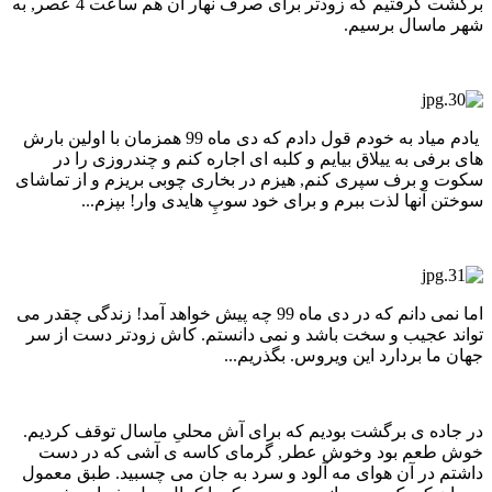
برگشت گرفتیم که زودتر برای صرف نهار آن هم ساعت 4 عصر, به
شهر ماسال برسیم.
یادم میاد به خودم قول دادم که دی ماه 99 همزمان با اولین بارش
های برفی به ییلاق بیایم و کلبه ای اجاره کنم و چندروزی را در
سکوت و برف سپری کنم, هیزم در بخاری چوبی بریزم و از تماشای
سوختن آنها لذت ببرم و برای خود سوپِ هایدی وار! بپزم...
اما نمی دانم که در دی ماه 99 چه پیش خواهد آمد! زندگی چقدر می
تواند عجیب و سخت باشد و نمی دانستم. کاش زودتر دست از سر
جهان ما بردارد این ویروس. بگذریم...
در جاده ی برگشت بودیم که برای آش محلیِ ماسال توقف کردیم.
خوش طعم بود وخوش عطر, گرمای کاسه ی آشی که در دست
داشتم در آن هوای مه آلود و سرد به جان می چسبید. طبق معمول