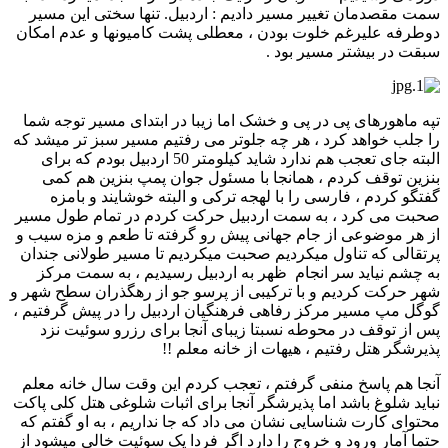
سمت مقصدمان تغییر مسیر دادیم : اردبیل. تنها سختی این مسیر
دوطرفه علیرغم خلوت بودن ، معطلی پشت کامیونها و عدم امکان
سبقت در بیشتر مسیر بود .
تپه ماهورهای پی در پی و خشک اما زیبا در ابتدای مسیر توجه شما
را جلب خواهد کرد ، هر چه جلوتر می رفتیم مسیر سبز تر میشد که
البته جای تعجب هم ندارد شاید کیلومتر 50 اردبیل بودم که برای
بنزین توقف کردم ، همانجا با مسئول جوان پمپ بنزین هم کمی
گفتگو کردم ، فارسی را با لهجه ترکی و البته خوشایند و بامزه
صحبت می کرد ، به سمت اردبیل حرکت کردم در تمام طول مسیر
از هر موضوعی از جام جهانی پیش رو گرفته تا طعم و مزه سیب و
پرتقالی که تناول میکردیم صحبت میکردیم تا مسیر طولانی جندان
به چشم نیاید سر انجام ظهر به اردبیل رسیدیم ، به سمت مرکز
شهر حرکت کردیم و با ترکیبی از پرسو جو از رهگذران سطح شهر و
گوگل مپ مسیر مرکز رفاهی فرهنگیان اردبیل را در پیش گرفتیم ،
پس از توقف در محوطه نسبتا زیبای آنجا برای رزرو سوئیت نزد
پذیرشگر هتل رفتیم ، هیهات از خانه معلم !!
آنجا هم پاسخ منفی گرفتم ، تعجب کردم این وقت سال خانه معلم
نباید شلوغ باشد اما پذیرشگر آنجا برای اثبات شلوغی هتل کلی پاکت
محتوای کارت شناسایی نشان می داد که جا نداریم ، به او گفتم که
حتما آمار ورود و خروج را دارد اگر فردا یک سوئیت خالی میشود از