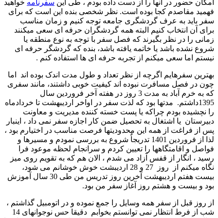
امکان حضور در آنها را از دست داده بودم ، طی این
سفرنامه
خواهید
فهمید مقاصدم کجا بوده است. نظر شخصی بنده این است که برای
سفر باید به عرف گردشگری جامعه توجه کنیم و زمان مناسب
برای آن انتخاب کنیم البته همه گردشگران حرفه ای سعی میکنند
زمانی را در نظر بگیرند که فصل سفر با توجه به نوع منطقه یا
شروع نشده باشد یا خاتمه یافته باشد، بنده که گردشگر حرفه ای
نیستم اما سعی میکنم از تجربه حرفه ای ها استفاده کنم .
بهترین سفرهایم اگرچه از نظر تعداد و طول مدت اندک بوده اند اما
چون در فصل مسافرت نبوده اند کیفیت خوبی داشتند، مانند سفری
که به خرم آباد به مدت 3 روز در هفته آخر فروردین سال
1395داشتم. مدتها بود که لذت سفر در اواخر اردیبهشت تا خردادماه
را نچشیده بودم چراکه یا پست خسته کننده مدیریت و معاونت
دبیرستان یا اشتغال به تحصیل ضمن کار اجازه سفر نمی داد ، اینبار
پس از فراغت از همه این محدودیتها فرصت مناسب در اختیارم بود ،
لذا از فروردین 1401 تدریجاٌ شروع به بررسی نمودم و مسیرها و
فواصل و اقامتگاهها را تعیین کردم و سرانجام لحظه موعود فرا
رسید ، انگار از قفس آزاد می شدم ، الان هم که به تقویم روی میز
نگاه میکنم از روز 27 و 28 اردیبشت خوش خوشانم می شود،
بیست هفتم اردیبهشت آخرین روز تدریس من طی 30 سال آموزش
بود و بیست و هشتم روز آغاز سفر من بود.
از روز قبل از سفر همه وسایل را جمع نموده و در اتومبیل گذاشتم ،
شب از فرط انتظار نمی توانستم بخوابم دقیقا حس نوجوانهای 14