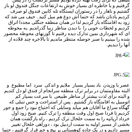
گرفتیم و با خاطره ای بسیار خوش به ارتفاعات جنگل فندوق لو باز
گشتیم و ناهار را در رستوران ایستگاه تله کابین فندوق لو صرف
کردیم یادتان باشد که حتما آش دوغ هم میل کنید . حیف می شد که
زود به اقامتگاه باز گردیم لذا در همان منطقه جنگلی مجددا اتراق
کردیم و لحظات خوبی را با دیدن مناظر زیبا گذراندیم .به محوطه
ای که شهرداری نمین تدارک دیده رفتیم تا گوزنهای محوطه محصور
شده را ببینیم با صبر حوصله منتظر ماندیم تا بالاخره چند قلاده از
آنها را دیدیم.
عصر با وزیدن باد بسیار بسیار ملایم و اندکی سرد اما مطبوع و
البته مقاومتمان در برابر ترک منطقه سرانجام از فندق لو دل کندیم
و البته برای لذت بیشتر از مناظر طبیعی با سرعت بسیار کم
اتومبیل به اقامتگاه باز گشتیم . پس از استراحت و حس تنبلی که
گهگاه سراغ ما آقایان هم میآید وسایلی که احتیاج نبود را جمع و جور
کردیم تا فردا صبح اول وقت منطقه را ترک کنیم. صبح زود اول
خرداد آرپاتپه را به سمت خلخال ترک کردیم ، راه بازگشت همان
بخشی از مسیر اولیه به سمت اردبیل بود ، دوراهی خلخال تغییر
مسیر دادیم و در یک جاده کوهستانی پر پیچ و خم قرار گرفتیم ، حتما