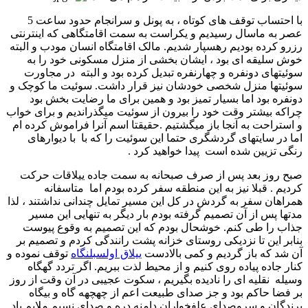
با احتساب توقف های کوتاه ، به پونل و سرانجام حدود ساعت 5
عصر به ماسال رسیدیم و یکراست به سمت اقامتگاهی که اینترنتی
رزرو کرده بودیم رهسپار شدیم. مالک اقامتگاه انسان مودب و البته
خوش سلیقه ای بود ، ایشان بخشی از منزل مسکونی خود را به
سوئیتهای دونفره و چهارنفره تبدیل کرده بود و البته در مجاورت
سوئیتها منزل شخصی خودشان نیز قرار داشت. سوئیت ما کوچک و
دونفره بود اما بسیار تمیز بود و همین برای ما رضایت بخش بود
چراکه بیشتر وقت خود را بیرون از سوئیت میگذراندیم و برای خواب
و استراحت به آنجا باز میگشتیم .حقیقتا اسم آنرا فراموش کرده ام
اما در سایتهای گردشگری حتما این سوئیت را که با با دیوارهای
رنگی تزیین شده است پیدا خواهید کرد .
صبح روز بعد پس از صرف صبحانه به سمت جاده ییلاقات حرکت
کردیم . قبلا نیز به این منطقه سفر کرده بودم اما متاسفانه
همراهان سفر به گردش در کل این مسیر تمایل چندانی نداشتند ، لذا
مدتها پس از آن تصمیم گرفته بودم بار دیگر به تنهایی این مسیر
جذاب را طی کنم. خوشحال بودم که این تصمیم به وقوع پیوست
بنابر این تا نزدیکی روستای خزانه پشت رانندگی کردم و تصمیم بر
آن شد که باز گردیم و کمی بالادست
ییلاق اولسبلنگاه
توقف نموده و
کنار جاده پیاده روی کنیم و از محیط لذت ببریم. اگر تردد گهگاه
وسیله نقلیه ای را نادیده بگیریم ، سکوت عجیبی در آن وقت از روز
بر فضا حاکم بود و جز صدای طبیعت اعم از چهچهه گاه و بیگاه
پرندگان و سروصدای علفخواران دامنه دره و صدای نسیم ملایم باد