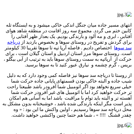
انتهای مسیر جاده میان جنگل اندکی خاکی میشود و به ایستگاه تله
کابین ختم می گردد. مجموع سه روز اقامت در منطقه شاهد هوای
آفتابی ، ابری و مه آلود و بارندگی بودیم. یک بعداز ظهر آفتابی را
برای گردش و تفریح در روستای سوها و بخصوص بازدید از
دریاچه
سد سوها
اختصاص دادیم . فاصله آرپا تپه تا سوها تقریبا 30 کیلومتر
است. روستای سوها مرز استان اردبیل و استان گیلان است ، برای
حرکت از آرپاتپه به سمت روستای سوها باید به ترتیب از آبی بیگلو ،
بریس ، گرم چشمه و نیارق عبور کنید تا به سوها برسید.
از روستا تا دریاچه سد سوها نیز فاصله کمی وجود دارد که به دلیل
شیب جاده و البته خاکی بودن قسمتهای پایانی جاده حرکت شما
خیلی سریع نخواهد بود اگر اتومبیل شما آفرودر باشد طبیعتا راحت
تر حرکت خواهید کرد اما با اتومبیل های غیر آفرودر حرکت شما
آهسته تر و البته باید توام با مراقبت باشد اما به آسانی هم امکان
پذیر است مگر اینکه بارندگی شده باشد ، خوشبختانه بدون مشکل به
محل دریاچه سد سوها رسیدیم ، اولین واکنش ما این بود : « وه
چقدر قشنگ !!!! » ، شما هم حتما چنین واکنشی خواهید داشت.