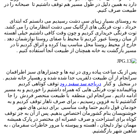
دارد به همین دلیل در طول مسیر هم توقف داشتیم تا صبحانه را در
طبیعت صرف کنیم.
به روستای بسیار زیبای سی دشت رسیدیم می دانستم که ابتدای
خرداد ، توت فرنگی های ارگانیک سی دشت انتظارمان را می کشد.
توت فرنگی خریداری کردیم و چون وقت کافی داشتیم خیلی آهسته
از میان روستا عبور کردیم تا محیط با صفای روستا نوازشمان دهد .
خارج از محیط روستا محل مناسب پیدا کرده و اتراق کردیم تا در
مسیر بازگشت به خانه همچنان از طبیعت آنجا استفاده کنیم .
پس از یک ساعت پیاده روی در تپه ها و چمنزارهای سبز اطرافمان
سرانجام از آن طبیعت دلفریب جدا شده شده و رهسپار خانه شدیم .
در منجیل و کنار
دریاچه سد سفید رود
توقف کوتاهی کردیم
وباقیمانده توت فرنگی هایی که همراه داشتیم را خوردیم و به مسیر
ادامه دادیم . سرانجام این منطقه با طبیعت منحصر فردش را جا
گذاشتیم تا به قزوین رسیدیم ، برای صرف ناهار توقف کردیم و به
خودمان قول دادیم حتما وقت مناسبی برای دیدنی های شهر
خوشنویسان بنام کشورمان اختصاص بدهیم. پس از آن به جز توقف
کوتاه برای استراحت و صرف عصرانه ای مختصر در پارک همیشه
مهمان نواز دلیجان ، آهسته و پیوسته با مرور خاطرات سفرمان ، به
شاهین شهر بازگشتیم.