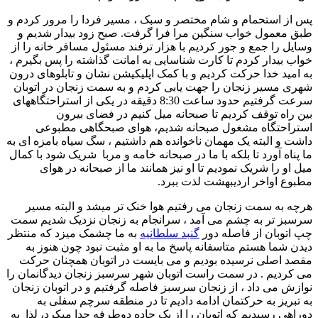
پس از استحمام و شام مختصر و سبک ، مسیر فردا را مرور کردم و
طبق معمول خواب سنگین مرا فرا گرفت. صبح زود بیدار شدیم و
وسایل را جمع و جور کردیم با هزار ترفند مسئول مسافر خانه را از
خواب بیدار کردم تا کارت شناسایی به امانت گذاشته را پس بگیرم ،
به امید خدا حرکت کردیم و با کمک اپلیکیشن نشان و تابلوهای درون
شهری مسیر زنجان را جهت یابی کردم و به سمت زنجان در اتوبان
سرعت گرفتیم حدود ساعت 8:30 دقیقه در یکی از استراحتگاههای
بین راه توقف کردیم تا صبحانه میل کنیم در فضای بیرون
استراحتگاه مشغول صبحانه شدیم، هوای صبحگاهی مطبوعی
داشت و البته یک مهمان ناخوانده هم داشتیم ، سگ سیاه بامزه ای به
ما پناه آورد تا بلکه با ما در صبحانه خامه و مربا شریک شود با کمال
میل او را شریک نمودیم تا او نیز همانند ما از صبحانه در هوای
مطبوع اواخر اردیبهشت لذت ببرد.
هرچه به سمت زنجان می رفتیم هوا خنک تر میشد و البته مسیر
سرسبز تر به چشم می آمد ، سرانجام به زنجان نزدیک شدیم سمت
چپ اتوبان از فاصله دور
گنبد سلطانیه
به ما چشمک میزد که منتظر
دیدن شما هستم متاسفانه پاسخ ما به او مثبت نبود چون هنوز به
مقصد اصلی نرسیده بودیم و می بایست در اتوبان همچنان حرکت
می کردیم . در سمت راست اتوبان شهر سرسبز زنجان دیدگانمان را
نوازش می داد ، از زنجان سرسبز فاصله گرفتیم و در اتوبان زنجان
به تبریز به حرکتمان ادامه دادیم تا در منطقه سرچم سفلی به
دوراهی رسیدیم که اتوبان را از یک جاده دوطرفه جدا میکرد، لذا به