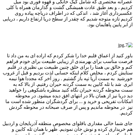
عصرانه مختصری که شامل کیک خانگی و قهوه فوری بود میل
کردیم ، و بعد طبق عادت همیشگی گشت و گذارمان همراه با کلی
عکسبرداری آغاز شد ، اندکی که در اطراف دریاچه پیاده روی
کردیم تازه متوجه شدیم که چقدر از سطح دریا ارتفاع داریم ، دریایی
از ابر پایین پاهایمان بود.
باور کنید از اعماق قلبم خدا را شکر کردم که اراده ای به من داد تا
فرصت مناسب برای بهرمندی از زیبایی طبیعت برای خودم فراهم
کنم و خالق بی همتا را برای خلق چنین طبیعت بی نظیری در قلبم
ستایش کردم ، مخلص کلام اینکه حسابی لذت بردیم و قبل از غروب
خورشید به سمت آرپا تپه باز گشتیم . روز آخر که مجددا هوا نیمه
ابری شد با تله کابین به سمت گردنه حیران رفتیم. از بالا که به
سمت محوطه گردنه حیران نگاه کنید منظره باشکوهی را خواهید
دید دریا نیز از همان بالا در انتهای افق دیده میشود. در محوطه
امکانات تفریحی و خرید و ... برای گردشگران منظور شده است ما
نیز در محوطه ماندیم و پس از صرف صبحانه در محوطه گردش
کردیم.
جای شما خالی مقداری باقلوای مخصوص منطقه آذربایجان و اردبیل
هم خریداری کرده و نوش جان نمودیم. ظهر با همان تله کابین و
بلیطی که برای رفت تهیه کرده بودیم مسیر برگشت را در پیش