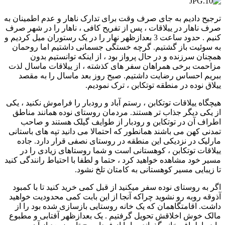
ترجیح دادیم به جای صرف وقت برای تدارک ناهار و عدم اطمینان به
صرف ناهار در ییلاقات ، پس از تفریح کافی ، ناهار را در شهر صرف
کنیم . حدود ساعت 3 بعدازظهر نهار را در یک رستوران میل کردیم و
به سوئیت باز گشتیم. گرچه خستگی جسمانی داشتیم اما روحمان
همچنان سرزنده و در حال پرواز بود ، از اینکه توانستیم بدون
مزاحمت برخی همراهان سفر های کذشته ، از ییلاقات ماسال لذت
ببریم احساس رضایت داشتیم. صبح روز بعد ماسال را به مقصد
ییلاق نوده در منطقه توتکابن ، ترک نمودیم.
هیچگاه ییلاقات توتکابن ، رستم آباد و رودبار را فراموش نکنید ، یکی
از یکی دیگر جذاب تر هستند. مردمان روستای نوده همانند مناطق
اطراف آن در توتکابن و رودبار از طوایف گیلک هستند و صاحب
تمدنی کهن می باشند همانطور که احتمالا می دانید تپه های باستانی
مارلیک در نزدیکی این منطقه در روستای نصفی قرار دارد. جاده
ییلاقات توتکابن ، کوهستانی است و شما روستاهای زیادی را در
مسیر خود مشاهده خواهید کرد ، حتما و لطفا با احتیاط رانندگی کنید
تا زیبایی مسیر کوهستانی به کامتان تلخ نشود.
اگر به روستای نوده سفر میکنید از قبل کمی خرید کنید تا با کمبود
آذوقه روبه رو نشوید چراکه آنجا از این بابت کمی محدودیت خواهید
داشت. اقامتگاهمان که یک خانه روستایی بازسازی شده بود را از
مالک خوش اخلاقش تحویل گرفتیم . یک بعدازظهر آفتابی و مطبوع