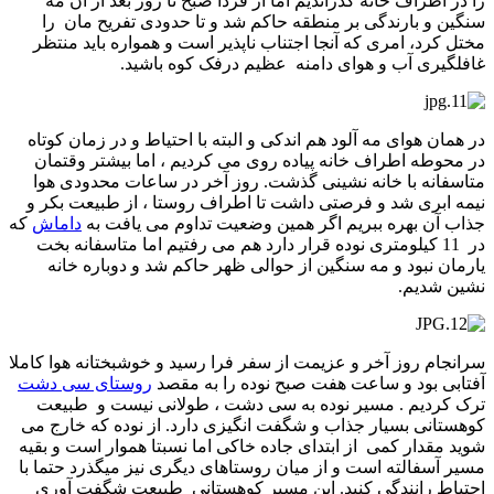
را در اطراف خانه گذراندیم اما از فردا صبح تا روز بعد از آن مه
سنگین و بارندگی بر منطقه حاکم شد و تا حدودی تفریح مان را
مختل کرد، امری که آنجا اجتناب ناپذیر است و همواره باید منتظر
غافلگیری آب و هوای دامنه عظیم درفک کوه باشید.
در همان هوای مه آلود هم اندکی و البته با احتیاط و در زمان کوتاه
در محوطه اطراف خانه پیاده روی می کردیم ، اما بیشتر وقتمان
متاسفانه با خانه نشینی گذشت. روز آخر در ساعات محدودی هوا
نیمه ابری شد و فرصتی داشت تا اطراف روستا ، از طبیعت بکر و
جذاب آن بهره ببریم اگر همین وضعیت تداوم می یافت به
داماش
که
در 11 کیلومتری نوده قرار دارد هم می رفتیم اما متاسفانه بخت
یارمان نبود و مه سنگین از حوالی ظهر حاکم شد و دوباره خانه
نشین شدیم.
سرانجام روز آخر و عزیمت از سفر فرا رسید و خوشبختانه هوا کاملا
آفتابی بود و ساعت هفت صبح نوده را به مقصد
روستای سی دشت
ترک کردیم . مسیر نوده به سی دشت ، طولانی نیست و طبیعت
کوهستانی بسیار جذاب و شگفت انگیزی دارد. از نوده که خارج می
شوید مقدار کمی از ابتدای جاده خاکی اما نسبتا هموار است و بقیه
مسیر آسفالته است و از میان روستاهای دیگری نیز میگذرد حتما با
احتیاط رانندگی کنید. این مسیر کوهستانی طبیعت شگفت آوری