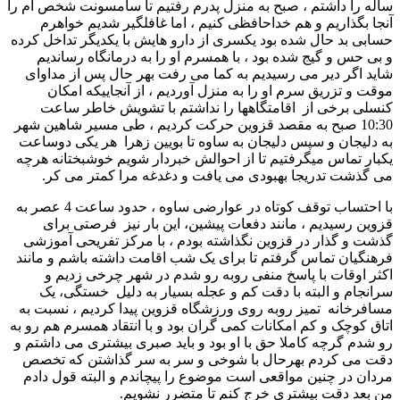
ساله را داشتم ، صبح به منزل پدرم رفتیم تا سامسونت شخص ام را
آنجا بگذاریم و هم خداحافظی کنیم ، اما غافلگیر شدیم خواهرم
حسابی بد حال شده بود یکسری از دارو هایش با یکدیگر تداخل کرده
و بی حس و گیج شده بود ، با همسرم او را به درمانگاه رساندیم
شاید اگر دیر می رسیدیم به کما می رفت بهر حال پس از مداوای
موقت و تزریق سرم او را به منزل آوردیم ، از آنجاییکه امکان
کنسلی برخی از اقامتگاهها را نداشتم با تشویش خاطر ساعت
10:30 صبح به مقصد قزوین حرکت کردیم ، طی مسیر شاهین شهر
به دلیجان و سپس دلیجان به ساوه تا بویین زهرا هر یکی دوساعت
یکبار تماس میگرفتیم تا از احوالش خبردار شویم خوشبختانه هرچه
می گذشت تدریجا بهبودی می یافت و دغدغه مرا کمتر می کر.
با احتساب توقف کوتاه در عوارضی ساوه ، حدود ساعت 4 عصر به
قزوین رسیدیم ، مانند دفعات پیشین، این بار نیز فرصتی برای
گذشت و گذار در قزوین نگذاشته بودم ، با مرکز تفریحی آموزشی
فرهنگیان تماس گرفتم تا برای یک شب اقامت داشته باشم و مانند
اکثر اوقات با پاسخ منفی روبه رو شدم در شهر چرخی زدیم و
سرانجام و البته با دقت کم و عجله بسیار به دلیل خستگی، یک
مسافرخانه تمیز روبه روی ورزشگاه قزوین پیدا کردیم ، نسبت به
اتاق کوچک و کم امکانات کمی گران بود و با انتقاد همسرم هم رو به
رو شدم گرچه کاملا حق با او بود و باید صبری بیشتری می داشتم و
دقت می کردم بهرحال با شوخی و سر به سر گذاشتن که تخصص
مردان در چنین مواقعی است موضوع را پیچاندم و البته قول دادم
من بعد دقت بیشتری خرج کنم تا متضرر نشویم.