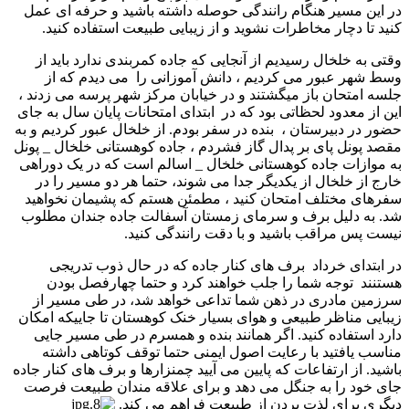
در این مسیر هنگام رانندگی حوصله داشته باشید و حرفه ای عمل
کنید تا دچار مخاطرات نشوید و از زیبایی طبیعت استفاده کنید.
وقتی به خلخال رسیدیم از آنجایی که جاده کمربندی ندارد باید از
وسط شهر عبور می کردیم ، دانش آموزانی را می دیدم که از
جلسه امتحان باز میگشتند و در خیابان مرکز شهر پرسه می زدند ،
این از معدود لحظاتی بود که در ابتدای امتحانات پایان سال به جای
حضور در دبیرستان ، بنده در سفر بودم. از خلخال عبور کردیم و به
مقصد پونل پای بر پدال گاز فشردم ، جاده کوهستانی خلخال _ پونل
به موازات جاده کوهستانی خلخال _ اسالم است که در یک دوراهی
خارج از خلخال از یکدیگر جدا می شوند، حتما هر دو مسیر را در
سفرهای مختلف امتحان کنید ، مطمئن هستم که پشیمان نخواهید
شد. به دلیل برف و سرمای زمستان آسفالت جاده جندان مطلوب
نیست پس مراقب باشید و با دقت رانندگی کنید.
در ابتدای خرداد برف های کنار جاده که در حال ذوب تدریجی
هستنند توجه شما را جلب خواهند کرد و حتما چهارفصل بودن
سرزمین مادری در ذهن شما تداعی خواهد شد، در طی مسیر از
زیبایی مناظر طبیعی و هوای بسیار خنک کوهستان تا جاییکه امکان
دارد استفاده کنید. اگر همانند بنده و همسرم در طی مسیر جایی
مناسب یافتید با رعایت اصول ایمنی حتما توقف کوتاهی داشته
باشید. از ارتفاعات که پایین می آیید چمنزارها و برف های کنار جاده
جای خود را به جنگل می دهد و برای علاقه مندان طبیعت فرصت
دیگری برای لذت بردن از طبیعت فراهم می کند.