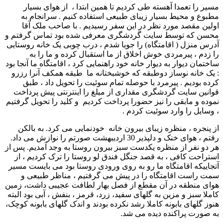
مسیر را تعمدا آهسته طی کردیم تا همین ابتدا ، از هوای بسیار
مطبوع و محیط بسیار زیبای طبیعی استفاده کنیم . سرانجام به
اولین مقصد مورد نظر در این سفر رسیدیم . با صاحب ملک آقا
محسن که توسط سایت گردشگری معرفی شده بود تماس گرفتم و
آدرس منزل ( اقامتگاه) را جویا شدم ، درب چوبی یک خانه روستایی
را زدم ، پیرمردی خوش اخلاق از ما استقبال کرده و ما را به
ساختمان دیوار به دیوار خانه خود راهنمایی کرد ، اقامتگاه ما آنجا بود
: یک خانه نوساز دوطبقه که خوشبختانه ما طبقه همکف آنرا رزرو
کرده بودیم . پیرمرد با حوصله تمام سوئیت را تحویل داد ، طبق
قوانین سایت گردشگری مقداری از مبلغ را اینترنتی پیش پرداخت
نموده و مابقی را نیز حضورا پرداخت کردیم و کلید را تحویل گرفتیم
، وسایل را وارد سوئیت کردم .
از پنجره ، منظره زیبای بیرون خانه خودنمایی می کرد. به بالکن
رفتم ، هوای خنک و دلپذیر 30 اردیبهشت صورتم را نوازش می داد.
هر دو نفر از منظره یکدست سبز بیرون روستا به وجد آمدیم. پس از
استراحت کافی ، به قصد جنگل فندق لو روستا را ترک کردیم ، از
آتجاییکه اقامتگاه ما رو به روی ورودی روستا بود می بایست مسیر
سمت راست اقامتگاه را در پیش می گرفتیم ، مناظر طبیعی و
هوای منطقه در آن مقطع از فصل بهار لطافت عجیبی داشت، زمین
کاملا سبز و مزین به گلهای سفید، زرد، قرمز ، بنفش ، آبی بود البته
هنوز گلهای بابونه کاملا رشد نکرده بودند و اندک گلهای بابونه کوچک،
به صورت پراکنده دیده می شد.