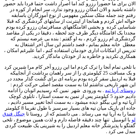
الان برای ما حضورا رزرو کند اما اصرار داشت حتما فردا باید حضور
داشته باشید و الان امکان رزرو وجود ندارد، سر انجام از کوره در
رفتم چند جمله متلک سنگین مفهومی از نوع آموزگاران باسابقه
حواله اش کردم و همانجا از اینترنت از سایتهای گردشگری که قبلا
شناسایی کرده و بخشی اقامتگاههای مسافرتمان رزرو کرده بودم
مجددا یک اقامتگاه دیگر ظرف چند لحظه ، دقیقا در یکی از مقاصد
گردشگری ام رزرو کردم ، به او گفتم : بنده بی عرضه نیستم که
معطل خانه معلم بمانم ، قصد داشتم این سال آخر اشتغال به
تدریس از امکانات اداری خودمان استفاده کنم ، اما علیرغم امکان ،
همکاری نکردید و خاطره بد از خودتان ماندگار کردید.
با تلخی تمام آنجا را ترک کردم اما این رزرو آخر کام مرا شیرین کرد
و یک مسافت 25 کیلومتری را از سر راهمان برداشت از آنجاییکه
قبلا به اردبیل سفر کرده بودم برنامه ای برای گشت گذار مجدد در
این شهر تاریخی نداشتم لذا به سمت مقصد اصلی حرکت کردم :
روستای آرپا تپه
. به ورودی شهر نمین که رسیدیم اتوبان را ادامه
دادیم حدود 5 کیلومتر پس از نمین به سمت آستارا ، تابلوی کوچک
آرپا تپه و آبی بیگلو دیده میشود ، به سمت آنجا تغییر مسیر دادیم ،
جاده ای باریک میان تپه های بسیار سرسبز با طول تقریبا 8 کیلومتر
شما را به آرپا تپه می رساند . می دانستم که از روستا تا
جنگل فندق
لو
با اتومبیل تنها چند دقیقه فاصله دارم و لذت همین موضوع ، تلخی
گفتگو با پذیرشگر خانه معلم اردبیل را به شیرینی یک طبیعت گردی
مبدل می کرد .