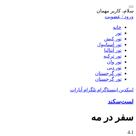
سلام، کاربر مهمان
ورود / عضویت
خانه
تور
تور کیش
تور استانبول
تور آنتالیا
تور ترکیه
تور وان
تور دبی
تور گرجستان
تور گرجستان
لینکدین
اینستاگرام
تلگرام
آپارات
لست‌سکند
سفر در مه
4.1