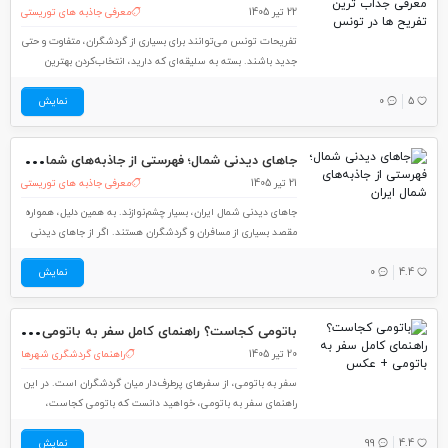
22 تیر 1405
معرفی جاذبه های توریستی
تفریحات تونس می‌توانند برای بسیاری از گردشگران، متفاوت و حتی
جدید باشند. بسته به سلیقه‌ای که دارید، انتخاب‌کردن بهترین
تفریحات تونس و برنامه‌ریزی برای لذت‌بردن از آن‌ها، می‌تواند
5
0
سفرتان را لذت‌بخش‌تر کند. در این مطلب از لست‌سکند، سعی
نمایش
کردیم تفریحات تونس در شهرهای مختلفش را
جاه
ای دیدنی شمال؛ فهرستی از جاذبه‌‌های شمال ایران
21 تیر 1405
معرفی جاذبه های توریستی
جاهای دیدنی شمال ایران، بسیار چشم‌نوازند. به همین دلیل، همواره
مقصد بسیاری از مسافران و گردشگران هستند. اگر از جاهای دیدنی
شمال ایران در فصول مختلف سال دیدن کنید، شاهد رنگ‌های
4.4
0
نمایش
حیرت‌انگیزی خواهید بود که دیدنشان رؤیایی است. در این مطلب از
لست‌سکند جاهای دیدنی شمال
بات
ومی کجاست؟ راهنمای کامل سفر به باتومی + عکس
20 تیر 1405
راهنمای گردشگری شهرها
سفر به باتومی، از سفرهای پرطرف‌دار میان گردشگران است. در این
راهنمای سفر به باتومی، خواهید دانست که باتومی کجاست،
بهترین زمان سفر به باتومی چه وقت است و بهتر است چه نکات
4.4
99
مهمی را هنگام سفر به این شهر بدانید. با این مطلب از
نمایش