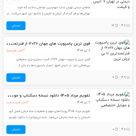
جاهای دیدنی تهران شاید مهم‌ترین عواملی باشند که خود
تهرانی‌ها و هر گردشگر ایرانی و خارجی را عاشق این شهر می‌کنند. در
این مطلب از لست‌سکند، فعالیت های پیشنهادی در تهران را برای
4.6
12
نمایش
شما در دسته‌بندی‌های مشخص و جدا آورده‌ایم و اطلاعات لازم مانند
قیمت
قوی
ترین پاسپورت های جهان 2026؛ از قدرتمندترین تا بی ارزش ترین
8 تیر 1405
خبر های ویزا
قوی ترین پاسپورت جهان 2026، قدرت بسیاری برای سفرهای
بین‌المللی دارد. در دنیای امروز، اعتبار پاسپورت‌ها به یکی از
مهم‌ترین عوامل در سفرهای بین‌المللی تبدیل شده است.
4.9
6
نمایش
پاسپورت‌ها علاوه‌بر اینکه ابزار شناسایی هستند، به‌عنوان مجوز
ورود به کشورهای مختلف عمل می‌کنند و هر کشور در
تقو
یم مرداد 1405؛ دانلود نسخه دسکتاپ و موبایل اختصاصی
7 تیر 1405
خبر های سایت
تقویم مرداد 1405 رویدادهای مهم و تعطیلات ماه میانی فصل گرم
تابستان را به شما نمایش می‌دهد. شما می‌توانید با دانلود تقویم
مرداد 1405 در سریع‌ترین زمان ممکن، به تاریخ دل‌خواهتان در این
4.6
0
نمایش
ماه دسترسی داشته باشید و به‌آسانی برای کارهایتان برنامه‌ریزی
کنید. در این مطلب