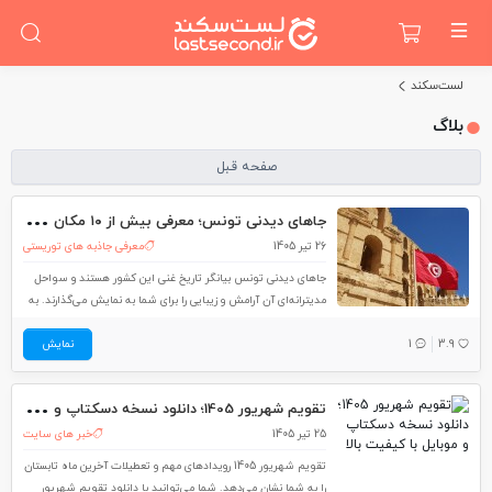
لست‌سکند
بلاگ
صفحه قبل
جاه
ای دیدنی تونس؛ معرفی بیش از ۱۰ مکان دیدنی + قیمت و عکس
26 تیر 1405
معرفی جاذبه های توریستی
جاهای دیدنی تونس بیانگر تاریخ غنی این کشور هستند و سواحل
مدیترانه‌ای آن آرامش و زیبایی را برای شما به نمایش می‌گذارند. به
همین دلیل در این مطلب از مجله گردشگری لست‌سکند، دیدنی های
3.9
1
نمایش
تونس را معرفی کرده‌ایم تا اگر به این کشور سفر کردید، فهرستی
تقو
یم شهریور 1405؛ دانلود نسخه دسکتاپ و موبایل با کیفیت بالا
25 تیر 1405
خبر های سایت
تقویم شهریور 1405 رویدادهای مهم و تعطیلات آخرین ماه تابستان
را به شما نشان می‌دهد. شما می‌توانید با دانلود تقویم شهریور