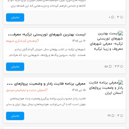
بازارچه های مرزی ایران، موقعیت‌های بسیار خوبی را برای خرید انواع
کالاها و اجناس فراهم کرده‌اند و مزیت‌هایی که این فضاها برای
خرید ایجاد کرده‌اند، باعث شده تا بسیاری از مردم برای خرید
3
0
نمایش
وسیله‌هایی با کیفیت و مقرون‌به‌صرفه، سراغ این بازارچه های مرزی
بروند. در
لیس
ت بهترین شهرهای توریستی ترکیه؛ معرفی شهرهای معروف و زیبا ترکیه
16 تیر 1405
راهنمای گردشگری شهرها
شهرهای ترکیه در اغلب روزهای سال، میزبان گردشگران زیادی
هستند. ترکیه، سرزمین رنگ‌ها و رؤیاها، شهرهایی دارد که هرکدام
به‌تنهایی دنیایی از جذابیت‌ها را در خود جای داده‌اند. در سفر به
4.4
58
شهرهای دیدنی ترکیه، گردشگران می‌توانند طعم واقعی تنوع و
نمایش
جذابیت را بچشند. در این
معر
فی برنامه فلایت رادار و وضعیت پروازهای آسمان ایران
15 تیر 1405
معرفی سایت و اپلیکیشن موبایل
فلایت رادار محبوب‌ترین برنامه پیگیری وضعیت زنده هواپیماهای
جهان است که با آن می‌توانید هواپیماهای درحال پرواز ایران و سایر
نقاط جهان را مشاهده کنید. بنابراین اگر دوستان و آشنایانی دارید
4
29
نمایش
که دائماً درحال سفر هوایی هستند و می‌خواهید با پیگیری وضعیت
هواپیمای آن‌ها از