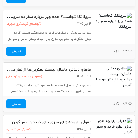
سری
لانکا کجاست؟ همه چیز درباره سفر به سریلانکا
19 تیر 1405
راهنمای گردشگری شهرها
سفر به سریلانکا، از سفرهای خاص و خاطره‌انگیز است. اگر به
دیدن جنگل‌های استوایی، مزارع چای، حیات وحش خاص و سواحل
تمیز شنی علاقه دارید، به کشور سریلانکا بروید. کشور سریلانکا با
4.3
10
نمایش
وجود وسعت کم، تنوع بسیاری دارد. در این مطلب از مجله گردشگری
لست‌سکند خواهید
جاه
ای دیدنی ماسال؛ لیست بهترین‌ها از نظر مردم + آدرس
18 تیر 1405
معرفی جاذبه های توریستی
جاهای دیدنی ماسال توجه هر طبیعت‌دوستی را جلب می‌کنند.
ماسال، شهری است با آبشارهای بلند، جنگل‌های بکر، رودخانه‌های
پرآب، مراتع سرسبز، جاذبه‌های تاریخی و ییلاقات خوش‌آب‌وهوا.
4.3
5
نمایش
ازآنجایی‌که ماسال از مشهورترین مقاصد گردشگری شمال کشور به
شمار می‌آید، در این مطلب از مجله گردشگری لست‌سکند دیدنی
های ماسال
معرفی بازارچه های مرزی برای خرید و سفر کردن
17 تیر 1405
معرفی مراکز خرید