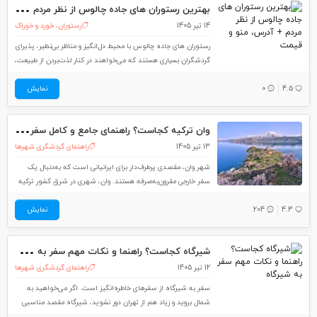
بهت
رین رستوران های جاده چالوس از نظر مردم + آدرس، منو و قیمت
14 تیر 1405
رستوران، خورد و خوراک
رستوران های جاده چالوس با محیط دل‌انگیز و مناظر بی‌نظیر، پذیرای
گردشگران بسیاری هستند که می‌‌خواهند در کنار لذت‌بردن از طبیعت،
طعم‌های لذیذ غذاهای دریایی و شمالی را تجربه کنند. در این مطلب
4.5
0
نمایش
از لست‌سکند، بهترین رستوران‌ های جاده چالوس را به شما معرفی
می‌کنیم. بهترین رستوران
وان
ترکیه کجاست؟ راهنمای جامع و کامل سفر به شهر وان
13 تیر 1405
راهنمای گردشگری شهرها
شهر وان، مقصدی پرطرف‌دار برای ایرانیانی است که به‌دنبال یک
سفر خارجی مقرون‌به‌صرفه هستند. وان، شهری در شرق کشور ترکیه
است که فاصله نسبتاً کمی از شهرهای مرزی ایران دارد. با توجه به
4.3
204
محبوب بودن شهر وان در بین مسافران ایرانی، در این مطلب از
نمایش
شیر
گاه کجاست؟ راهنما و نکات مهم سفر به شیرگاه
12 تیر 1405
راهنمای گردشگری شهرها
سفر به شیرگاه از سفرهای خاطره‌انگیز است. اگر می‌خواهید به
شمال بروید و زیاد هم از تهران دور نشوید، شیرگاه مقصد مناسبی
برای شماست. این شهر رؤیایی، برای سفر با طبیعتی بی‌نظیر، از شما