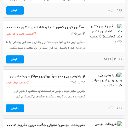
1405 به‌آسانی و در سریع‌ترین زمان ممکن، به تاریخ دل‌خواهتان در
4
0
نمایش
شهریور دسترسی داشته باشید و برای کارهایتان برنامه‌ریزی‌ کنید.
در این مطلب از مجله
غمگ
ین ترین کشور دنیا و شادترین کشور دنیا کجاست؟ (آپدیت 2026)
24 تیر 1405
مطالب جالب و خواندنی
غمگین ترین کشور دنیا کجاست؟ برای یافتن پاسخ این پرسش، با ما
در ادامه همراه باشید؛ زیرا قرار است در این مطلب از لست‌سکند
افسرده ترین کشور جهان و شادترین کشور دنیا در 2026 را به
3.9
55
شما معرفی کنیم تا بدانید جایگاه ایران را در این میان
نمایش
از باتومی چی بخریم؟ بهترین مراکز خرید باتومی
23 تیر 1405
معرفی مراکز خرید
بهترین مراکز خرید باتومی در قسمت‌های مختلفی از شهر قرار
گرفته‌اند و برخی از آن‌ها نزدیک به جاذبه‌های گردشگری شهر
هستند. در این مطلب از لست‌سکند، تعدادی از بهترین مراکز خرید در
5
0
نمایش
باتومی را با امکانات و ساعت کاری‌شان همراه با موقعیت آن‌ها روی
نقشه
تفر
یحات تونس؛ معرفی جذاب ترین تفریح ها در تونس