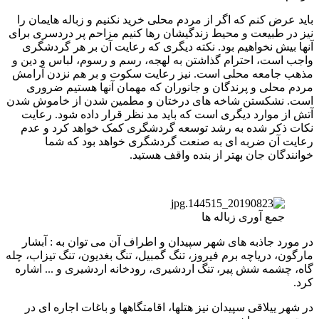
باید عرض کنم که اگر از مردم محلی خرید نکنیم و زباله هایمان را
نیز در طبیعت و محیط زندگیشان رها کنیم مزاحم پر دردسری برای
آنها بیش نخواهیم بود. نکته دیگری که رعایت آن بر هر گردشگری
واجب است، احترام گذاشتن به لهجه، رسم و رسوم، لباس و دین و
مذهب جامعه محلی است. نیز رعایت سکوت و بر هم نزدن آرامش
مردم محلی و پرندگان و جانوران که مهمان آنها هستیم ضروری
است. نشکستن شاخه های درختان و مطمین شدن از خاموش شدن
آتش از موارد دیگری است که باید مد نظر قرار داده شود. رعایت
نکات ذکر شده به رشد توسعه گردشگری کمک خواهد کرد و عدم
رعایت آن ضربه ای به صنعت گردشگری خواهد بود که شما
خوانندگان جان بهتر از بنده واقف هستید.
جمع آوری زباله ها
در مورد جاذبه های شهر سپیدان و اطراف آن می توان به : آبشار
مارگون، دریاچه برم فیروز، تنگ گمبیل، تنگ بغدیون، تنگ تیزاب، چله
گاه، چشمه شش پیر، تنگ اردشیری، رودخانه اردشیری و ... اشاره
کرد.
در شهر ییلاقی سپیدان نیز هتلها، اقامتگاهها و باغات اجاره ای در