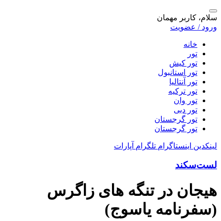
سلام، کاربر مهمان
ورود / عضویت
خانه
تور
تور کیش
تور استانبول
تور آنتالیا
تور ترکیه
تور وان
تور دبی
تور گرجستان
تور گرجستان
لینکدین
اینستاگرام
تلگرام
آپارات
لست‌سکند
هیجان در تنگه های زاگرس
(سفرنامه یاسوج)