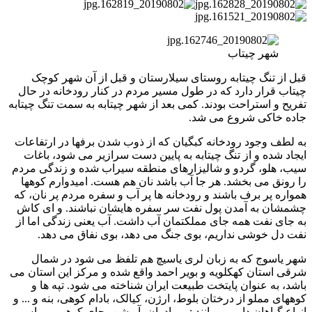
شهر چیتاب
قبل از تنگ چیتابه روستای سیلارستان و قبل از آن شهر کوچک
چیتاب قرار دارد که در طول مسیر مردم در کنار رودخانه در حال
تفریح و استراحت بودند. کمی بعد از شهر چیتابه به سمت تنگ چیتابه
جاده خاکی شروع می شد.
به لطف وجود رودخانه کبگیان که از ذوب شدن برفها در ارتفاعات
ایجاد شده و از تنگ چیتابه به پایین دست سرازیر می شود، باغات
سیب، هلو، گردو و شالیزارهای منطقه سیراب شده و زندگی مردم
را رونق می بخشد. هر جا آب باشد نان هم هست. امیدوارم کوهها
همواره پر برف باشند و رودخانه ها پر آب و سفره مردم پر نان، که
چشمشان به آمدن پول نفت سر سفره هایشان نباشند. و ای کاش
به جای نفت همه جای مملکتمان آب داشت. آب یعنی زندگی اما از
نفت دل خوشی نداریم، بوی جنگ می دهد، بوی نفاق می دهد.
شهر یاسوج که به زبان لری یاسیچ هم تلفظ می شود در شمال
شرقی استان کهکلویه و بویر احمد واقع شده و مرکز این استان می
باشد، به عنوان پایتخت طبیعت ایران شناخته می شود. تپه ها و
کوههای مملو از درختان بلوط، ارژن، کیالک، بادام کوهی، بنه و ... و
انواع گیاهان دارویی مانند : بومادران، آویشن، چای کوهی، ریواس،