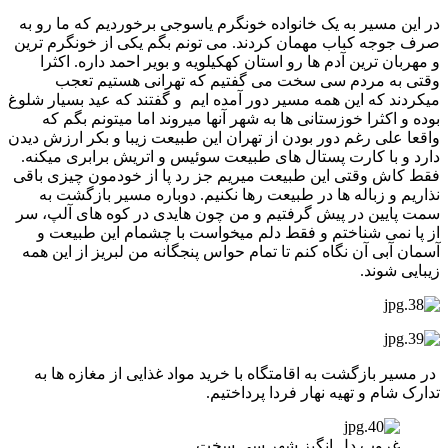
در این مسیر به یک خانواده خونگرم یاسوجی برخوردیم که ما رو به
صرف جوجه کباب مهمان کردند. می تونم بگم یکی از خونگرم ترین
و مهربان ترین آدم ها رو استان کهکیلویه و بویر احمد داره. اکثرا
وقتی به مردم سی سخت می گفتیم که تهرانی هستیم تعجب
میکردند که این همه مسیر دور آمده ایم و گفتند که عید بسیار شلوغ
بوده و اکثرا خوزستانی ها به شهر آنها میروند اما میتونم بگم که
واقعا علی رغم دور بودن از تهران این طبیعت زیبا و بکر ارزش دیدن
دارد و با کارت پستال های طبیعت سوئیس و اتریش برابری میکنه.
فقط کاش وقتی این طبیعت میریم جز رد پا از خودمون چیزی باقی
نذاریم و زباله ها در طبیعت رها نکنیم. دوباره مسیر بازگشت به
سمت پایین در پیش گرفتیم و من چون هایدی در کوه های آلپ، سر
از پا نمی شناختم و فقط دلم میخواست با چشمام این طبیعت و
آسمان آبی آن نگاه کنم تا تمام حواس پنجگانه من لبریز از این همه
زیبایی شوند.
در مسیر بازگشت به اقامتگاه با خرید مواد غذایی از مغازه ها به
تدارک شام و تهیه نهار فردا پرداختیم.
غروب دل انگیز شهر سی سخت