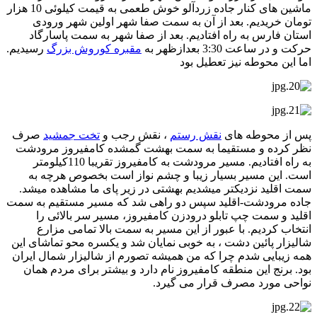
ماشین های کنار جاده زردآلو خوش طعمی به قیمت کیلوئی 10 هزار
تومان خریدیم. بعد از آن به سمت صفا شهر اولین شهر ورودی
استان فارس به راه افتادیم. بعد از صفا شهر به سمت پاسارگاد
حرکت و در ساعت 3:30 بعدازظهر به
مقبره کوروش بزرگ
رسیدیم.
اما این محوطه نیز تعطیل بود
پس از محوطه های
نقش رستم
، نقش رجب و
تخت جمشید
صرف
نظر کرده و مستقیما به سمت بهشت گمشده کامفیروز مرودشت
به راه افتادیم. مسیر مرودشت به کامفیروز تقریبا 110کیلومتر
است. این مسیر بسیار زیبا و چشم نواز است بخصوص هرچه به
سمت اقلید نزدیکتر میشدیم بهشتی در زیر پای ما مشاهده میشد.
جاده مرودشت-اقلید سپس دو راهی شد که مسیر مستقیم به سمت
اقلید و سمت چپ تابلو درودزن کامفیروز، مسیر سر بالائی را
انتخاب کردیم. با عبور از این مسیر به سمت بالا تمامی مزارع
شالیزار پائین دشت ، به خوبی نمایان شد و یکسره محو تماشای این
همه زیبایی شدم چرا که من همیشه تصورم از شالیزار شمال ایران
بود. برنج این منطقه کامفیروز نام دارد و بیشتر برای مردم همان
نواحی مورد مصرف قرار می گیرد.