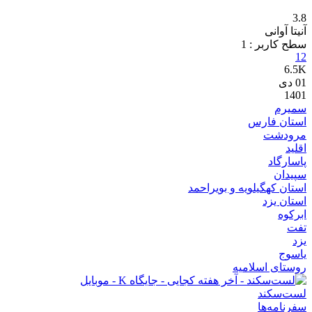
3.8
آنیتا آوانی
سطح کاربر :
1
12
6.5K
01
دی
1401
سمیرم
استان فارس
مرودشت
اقلید
پاسارگاد
سپیدان
استان کهگیلویه و بویراحمد
استان یزد
ابرکوه
تفت
یزد
یاسوج
روستای اسلامیه
لست‌سکند
سفرنامه‌ها