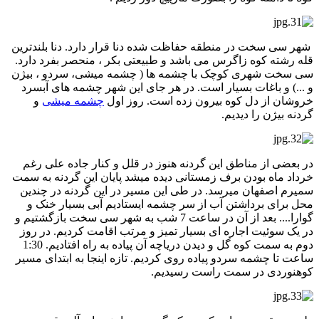
شهر سی سخت در منطقه حفاظت شده دنا قرار دارد. دنا بلندترین
قله رشته کوه زاگرس می باشد و طبیعتی بکر ، منحصر بفرد دارد.
سی سخت شهری کوچک با چشمه ها ( چشمه میشی، سردو ، بیژن
و ...) و باغات بسیار است. در هر جای این شهر چشمه های آبسرد
خروشان از دل کوه بیرون زده است. روز اول
چشمه میشی
و
گردنه بیژن را دیدیم.
در بعضی از مناطق این گردنه هنوز در قلل و کنار جاده علی رغم
خرداد ماه بودن برف زمستانی دیده میشد پایان این گردنه به سمت
سمیرم اصفهان میرسد. در طی این مسیر در این گردنه در چندین
محل برای برداشتن آب از سر چشمه ایستادیم آبی بسیار خنک و
گوارا.... بعد از آن در ساعت 7 شب به شهر سی سخت بازگشتیم و
در یک سوئیت اجاره ای بسیار تمیز و مرتب اقامت کردیم. در روز
دوم به سمت کوه گل و دیدن دریاچه آن پیاده به راه افتادیم. 1:30
ساعت تا چشمه سردو پیاده روی کردیم. تازه اینجا به ابتدای مسیر
کوهنوردی در سمت راست رسیدیم.