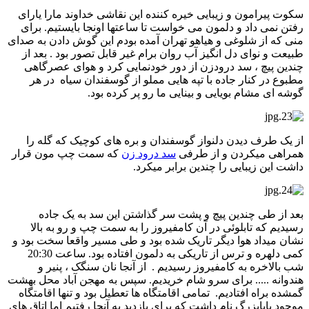
سکوت پیرامون و زیبایی خیره کننده این نقاشی خداوند مارا یارای
رفتن نمی داد و دلمون می خواست تا ساعتها اونجا بایستیم. برای
منی که از شلوغی و هیاهو تهران آمده بودم این گوش دادن به صدای
طبیعت و نوای دل انگیز آب روان برام غیر قابل تصور بود . بعد از
چندین پیچ ، سد درودزن از دور خودنمایی کرد و هوای عصرگاهی
مطبوع در کنار جاده با تپه هایی مملو از گوسفندان سیاه در هر
گوشه ای مشام بویایی و بینایی ما رو پر کرده بود.
از یک طرف دیدن دلنواز گوسفندان و بره های کوچیک که گله را
همراهی میکردن و از طرفی
سد درود زن
که سمت چپ مون قرار
داشت این زیبایی را چندین برابر میکرد.
بعد از طی چندین پیچ و پشت سر گذاشتن این سد به یک جاده
رسیدیم که تابلوئی در آن کامفیروز را به سمت چپ و رو به بالا
نشان میداد هوا دیگر تاریک شده بود و طی مسیر واقعا سخت بود و
کمی دلهره و ترس از تاریکی به دلمون افتاده بود. ساعت 20:30
شب بالاخره به کامفیروز رسیدیم . از آنجا نان سنگک ، پنیر و
هندوانه ..... برای سرو شام خریدیم. سپس به مهجن آباد محل بهشت
گمشده براه افتادیم. تمامی اقامتگاه ها تعطیل بود و تنها اقامتگاه
موجود بابابزرگ نام داشت که برای بازدید به آنجا رفتیم اما اتاق های