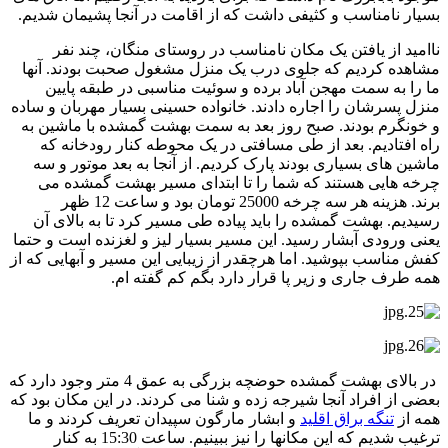
بسیار نامناسب و کثیفی داشت که از اقامت در آنجا پشیمان شدیم.
ناامید از یافتن یک مکان نامناسب در روستای منگان، چند نفر
مشاهده کردیم که جلوی درب یک منزل مشغول صحبت بودند. آنها
ما را به سمت مهجن آباد برده و سوئیت مناسبی در طبقه پایین
منزل پسرشان را اجاره دادند. خانواده حسینی بسیار مهربان و ساده
و خونگرم بودند. صبح روز بعد به سمت بهشت گمشده با ماشین به
راه افتادیم. بعد از طی مسافتی در یک محوطه کنار رودخانه که
ماشین های بسیاری بودند پارک کردیم. از آنجا به بعد موتور و سه
چرخه هایی هستند که شما را تا ابتدای مسیر بهشت گمشده می
برند. هزینه هر سه چرخه 25000 تومان بود و ساعت 12 ظهر
رسیدیم. بهشت گمشده را باید پیاده طی مسیر کرد تا به بالای آن
یعنی ورودی آبشار رسید. این مسیر بسیار لیز و لغزنده است و حتما
کفش مناسب بپوشید. اما هرچقدر از زیبایی این مسیر و آبهایی که از
همه طرف جاری و زیر پا قرار دارد بگم کم گفته ام.
در بالای بهشت گمشده حوضچه بزرگی به عمق 4 متر وجود دارد که
بعضی از افراد آنجا شیرجه زده و شنا می کردند. در این مکان بود که
همه از
تنگه براق اقلید
و ابشار مارگون سپیدان تعریف کردند و ما
ترغیب شدیم که این مکانها را نیز ببینیم. ساعت 15:30 به کنار