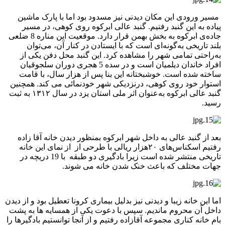
مسیر ورودی این مکان دیدنی نیز مسدود بود اما با پارک ماشین
پیاده به این گنبد رفتیم. گنبد عالی ابرکوه روی کوهی، در مسیر
جاده‌ی ابرکوه به بخش بهمن قرار دارد. موقعیت این مناره 8 ضلعی
بلند تاریخی به‌گونه‌ای است که با ایستادن در کنار آن، می‌توان
به‌راحتی تمامی شهر را مشاهده کرد. این گنبد محل دفن یکی از
افراد خاندان دیلمیان است و در سده 5 هجری دوران سلجوقیان
ساخته شده است. خوشبختانه این بنا پس از هزار سال، با قامت
استوار خود روی کوهی، درنزدیکی شهر خودنمائی می کند. همچنین
گنبد عالی ابرکوه به‌عنوان اثر ملی استان یزد در سال ۱۳۱۲ به ثبت
رسید.
بعد از گنبد عالی به داخل شهر ابرکوه بمنظور دیدن خانه آقا زاده
رفتیم اسکناس‌های ۲۰هزار ریالی با طرحی از از نمای این خانه
تاریخی منتشر شده است زیرا بادگیری دو طبقه با 19 دریچه در
جهات مختلف که باعث خنک شدن خانه می شوند.
اما این خانه زیبا و دیدنی نیز بدلیل بیماری کرونا تعطیل بود و از دیدن
داخل آن محروم ماندیم. سپس با دعوت یکی از همسایه ها به پشت
بام خانه کناری مجموعه آقازاده رفتیم و از آنجا توانستیم بادگیرها را