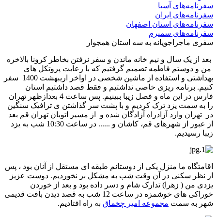
سفرنامه‌های آسیا
سفرنامه‌های ایران
سفرنامه‌های استان اصفهان
سفرنامه‌های سمیرم
سفری ماجراجویانه به سه استان همجوار
بعد از یک سال و نیم خانه ماندن و سفر نرفتن بخاطر کرونا بالاخره
من و دوستم فاطمه تصمیم گرفتیم که با رعایت پروتکل های
بهداشتی و استفاده از ماشین شخصی در اواخر اریبهشت 1400 سفر
کنیم. برنامه ریزی خاصی نداشتیم و فقط قصد داشتیم استان
فارس در این ماه و فصل زیبا ببینیم. پس ساعت 4 بعدازظهر تهران
را به سمت یزد ترک کردیم و با پشت سر گذاشتن ی ترافیک سنگین
در تهران وارد آزادراه آزادگان شده و از مسیر اتوبان تهران قم بعد
از عبور از شهرهای قم، کاشان و ...... در ساعت 10:30 شب به یزد
زیبا رسیدیم.
اقامتگاه ما منزل یکی از دوستانم طبقه ای مستقل از آنان بود ، پس
از نظر سکنی در آن وقت شب به مشکل بر نخوردیم. دوست عزیز
یزدی من ( زهرا) تدارک شام و دسر داده بود و بعد از خوردن
خوراکی های خوشمزه در ساعت 12 شب به قصد دیدن بافت قدیمی
شهر به سمت
مجموعه امیر چخماق
به راه افتادیم.