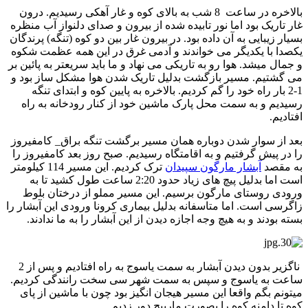
بالاخره در ساعت 8 شب به بالای کوه و غار آهکی رسیدیم. درون
غار تاریک بود اما نور تابیده شده از بیرون و صدای دلنواز آب منظره
بسیار زیبایی به آن داده بود. در بیرون غار بین دو کوه (تنگه) پرندگان
یکصدا با یکدیگر می خواندند و آدمی غرق در این همه عظمت شکوه
و جمال میشد. هوا رو به تاریکی می نهاد و ما باید سریعتر به پائین بر
می گشتیم. مسیر بازگشت بدلیل تاریک شدن هوا مشکل ساز بود و
1-2 بار راه خود را گم کردیم. بالاخره به پایین کوه و ابتدای تنگه
رسیدیم و به سمت محل پارک ماشین خود از کنار رودخانه به راه
افتادیم.
بعد از سوار شدن دوباره همان مسیر برگشت تنگه براق_ کامفیروز
را در پیش گرفتیم و به اقامتگاه رسیدیم. صبح روز بعد کامفیروز را
به مقصد
آبشار مارگون سپیدان
ترک کردیم. این مسیر 114 کیلومتر
است اما بدلیل پیچ های زیاد حدود 2:20 ساعت طول کشید تا به
ورودی روستای مارگون برسیم. این مسیر مملو از درختان بلوط
زاگرسی است. اما متاسفانه بدلیل بیماری کرونا ورودی این آبشار را
بسته بودند و به هیچ وجه اجازه دیدن از این آبشار را به ما ندادند.
ناگزیر بدون دیدن آبشار به سمت یاسوج به راه افتادیم و پس از 2
ساعت به یاسوج و سپس به سمت شهر سی سخت رانندگی کردیم.
میتونم بگم واقعا این مسیر هیجان انگیز بود چون با ماشین از پای
کوه تا دامنه کوه را بصورت مارپیچ دور زدیم .