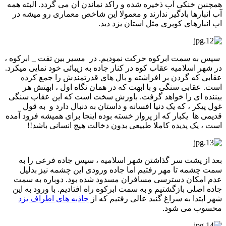
همچنین خنکی آب ذخیره شده و راکد نماندن آن می گردد. البته همه
آب انبارها بادگیر ندارند و معمولا این شاخص معماری رو میشه در
اب انبارهای کویری مثل استان یزد دید.
سپس به سمت ابرکوه حرکت نمودیم. در مسیر بین تفت _ ابرکوه ،
در شهر اسلامیه عقاب کوه در کنار جاده به زیبائی خود نمایی میکرد.
عقابی که گردن بر افراشته و بال های قدرتمندش را جمع کرده
است. عقابی سنگی و با ابهت که در همان نگاه اول ، ابهتش هر
بیننده ای را خواهد گرفت. باورش سخت است که این عقاب سنگی
غول پیکر ، که یک دنیا افسانه و داستان به دنبال دارد و به قول
قدیمی ها یکبار که از پرواز خسته بوده اینجا برای همیشه فرود آمده
است ، یک پدیده کاملا طبیعی بدون دخالت هیچ انسانی باشد!!
بعد از پشت سر گذاشتن شهر اسلامیه ، سپس جاده فرعی را به
سمت چشمه تا مهر رفتیم اما جاده ورودی این چشمه نیز بدلیل
عدم امکان دسترسی مسافران مسدود شده بود. دوباره به سمت
جاده اصلی بازگشتیم و به سمت ابرکوه راه افتادیم. با ورود به این
شهر ابتدا به سراغ گنبد عالی رفتیم که از
جاذبه های اطراف یزد
محسوب می شود.