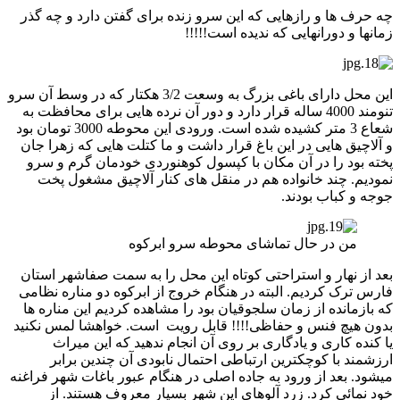
چه حرف ها و رازهایی که این سرو زنده برای گفتن دارد و چه گذر
زمانها و دورانهایی که ندیده است!!!!!
این محل دارای باغی بزرگ به وسعت 3/2 هکتار که در وسط آن سرو
تنومند 4000 ساله قرار دارد و دور آن نرده هایی برای محافظت به
شعاع 3 متر کشیده شده است. ورودی این محوطه 3000 تومان بود
و آلاچیق هایی در این باغ قرار داشت و ما کتلت هایی که زهرا جان
پخته بود را در آن مکان با کپسول کوهنوردی خودمان گرم و سرو
نمودیم. چند خانواده هم در منقل های کنار آلاچیق مشغول پخت
جوجه و کباب بودند.
من در حال تماشای محوطه سرو ابرکوه
بعد از نهار و استراحتی کوتاه این محل را به سمت صفاشهر استان
فارس ترک کردیم. البته در هنگام خروج از ابرکوه دو مناره نظامی
که بازمانده از زمان سلجوقیان بود را مشاهده کردیم این مناره ها
بدون هیچ فنس و حفاظی!!!! قابل رویت است. خواهشا لمس نکنید
یا کنده کاری و یادگاری بر روی آن انجام ندهید که این میراث
ارزشمند با کوچکترین ارتباطی احتمال نابودی آن چندین برابر
میشود. بعد از ورود به جاده اصلی در هنگام عبور باغات شهر فراغنه
خود نمائی کرد. زرد آلوهای این شهر بسیار معروف هستند. از