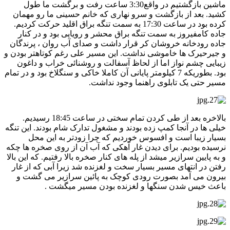
ماشین بازگشتیم در واقع3:30 ساعت رفت و برگشت ما طول
کشید. بعد از بازگشت و سرو نهاری که خانم حسینی ما رو مهمان
کرده بود در ساعت 17:30 به سمت تنگه براق اقلید حرکت کردیم.
جاده کامفیروز به سمت تنگه براق محشر و رویایی بود و در کنار
جاده رودخانه خروشان کر قرار داشت و صدای آب روان ، پرندگان
و جیرحیرک ها خاموشی نداشت. این مسیر علی رغم کوتاهتر بودن و
زیبایی چشم نواز اما از لحاظ آسفالت و روشنائی خراب و داغون
بود. بطوریکه 7 کیلومتر پایانی آن کاملا خاکی و سنگلاخ بود و در تمام
مسیر حتی یک تابلوی راهنما وجود نداشت.
بالاخره بعد از طی کردن تمام سختی در ساعت 18:45 رسیدیم.
خیلی ها در آنجا کمپ زده بودند و مشغول تدارک شام بودند. این تنگه
بسیار زیبا است و افسوس خوردیم که چرا زودتر به این محل
نرسیده بودیم. برای دیدن غار آهکی که آب آن از روی صخره ها چکه
و به پایین سرازیر میشد از پله های کنار صخره بالا رفتیم. که این بالا
رفتن در انتهای مسیر بسیار سخت و لغزنده شد زیرا آبی که از غار
بیرون می آمد بصورت رودی کوچک به پائین سرازیر می گشت و
باعث خیس شدن سنگها و لغزنده بودن مسیر میگشت .