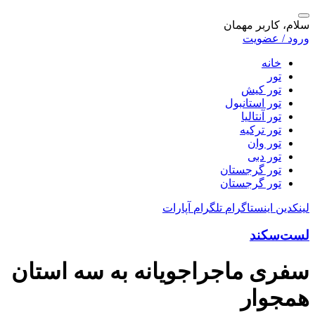
سلام، کاربر مهمان
ورود / عضویت
خانه
تور
تور کیش
تور استانبول
تور آنتالیا
تور ترکیه
تور وان
تور دبی
تور گرجستان
تور گرجستان
لینکدین
اینستاگرام
تلگرام
آپارات
لست‌سکند
سفری ماجراجویانه به سه استان
همجوار