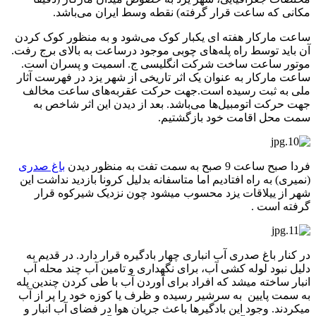
مکانی که ساعت قرار گرفته) نقطه وسط ایران می‌باشد.
ساعت مارکار هفته ای یکبار کوک می‌شود و به منظور کوک کردن
آن باید توسط راه پله‌های چوبی موجود درساعت به بالای برج رفت.
موتور ساعت ساخت شرکت انگلیسی ج. اسمیت و پسران است.
ساعت مارکار به عنوان یک اثر تاریخی از شهر یزد در فهرست آثار
ملی به ثبت رسیده است.جهت حرکت عقربه‌های ساعت مخالف
جهت حرکت اتومبیل‌ها می‌باشد. بعد از دیدن این اثر شاخص به
سمت محل اقامت خود بازگشتیم.
فردا صبح ساعت 9 صبح به سمت تفت به منظور دیدن
باغ صدری
(نمیری) به راه افتادیم اما متاسفانه بدلیل کرونا بازدید نداشت این
شهر از ییلاقات یزد محسوب میشود چون نزدیک شیرکوه قرار
گرفته است .
در کنار باغ صدری آب انباری چهار بادگیره قرار دارد. در قدیم به
دلیل نبود لوله کشی آب، برای نگهداری و تامین آب چند محله آب
انبار ساخته میشد که افراد برای آوردن آب با طی کردن چندین پله
به سمت پایین به سرشیر رسیده و ظرف یا کوزه خود را پر از آب
میکردند. وجود این بادگیرها باعث جریان هوا در فضای آب انبار و