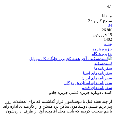
4.1
ماندانا
سطح کاربر :
2
34
26.8K
15
فروردین
1402
قشم
جزیره هرمز
جزیره هنگام
لست‌سکند
سفرنامه‌ها
سفرنامه‌های آسیا
سفرنامه‌های ایران
سفرنامه‌های استان هرمزگان
سفرنامه‌های قشم
کشف دوباره جزیره قشم، جزیره جادو
از چند هفته قبل با دوستامون قرار گذاشتیم که برای تعطیلات روز
پدر بریم قشم. دوستامون ساکن یزد هستن و از کارمندای اداره راه،
با هم صحبت کردیم که بابت محل اقامت، اونا از طرف اداره‌شون