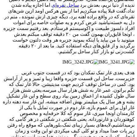
ندیده از دنیا نریم، بعدش برد
ساحل نقره‌ای
اما اجازه پیاده شدن
نداد،گفت قبلا پیاده میکردیم اما از بس هرکس اومد ازین شن‌های
نقره‌ای که در واقع براده آهنه برد، دیگه چیزی ازش نمونده ، منم در
دل یه خسته‌نباشید عرض کردم و یه صلوات خاصه برای اموات
افراد دلسوز طبیعت و اکوسیستم فرستادم. بعد رفتیم سمت جزیره
، اونجا قایق‌ران بهمون گفت من ۲۰ دقیقه توقف میکنم بعدش
میتونید با من بیاید یا اینکه بمونید جزیره هر وقت دلتون خواست
برگردید و از قایق‌های دیگه استفاده کنید. ما بعد از ۲۰ دقیقه
گشت‌زنی تو بازار کنار ساحل برگشتیم.
هدف بعدی غار نمک نمکدان بود که در قسمت جنوب غربی
جزیرست. ساحل این قسمت جزیره واقعا زیبا و تمیز و پر از آرامش
بود. کمی در ساحل توقف کردیم جهت مدیتیشن. حالا غار نمک که
نگم براتون. عمر غار به شش هزار سال میرسه،یعتی شش هزار
سال طول کشیده از اعماق زمین بیاد روی سطح و این غار تشکیل
بشه و هر سال یک میلیمتر بهش اضافه میشه، این غار سه دهنه داره
غار اول برای عموم بازه، غار دوم در صورت تمایل با یکی از
کارمندان اونجا میری، غار سوم که کلا حرفه‌ایه و مخصوص
کوهنوردان و غارنوردانه‌. یعنی شگفتی در شگفتی در هر گامی که
بر‌میداشتیم،لایه‌های بسیار زیبای نمک،بلورهایی که موقع راه رفتن
زیر پات صدا میداد و تو کلی کیف میکردی تو این وقت و زمان
اینجایی که بازم هم به خودت بگی ممنونم خدا جون ازین نعمتات.