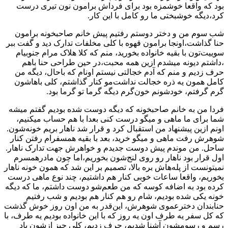
بود که واقعا خوشمزه بود برای فرداش برامون نون تیری درست
کرد،دیگه خوشبختی ما رو کامل با این کار.
شب سوم من و دختر دوستم رفتیم پیش خانم صاحبخونه برامون
حنا گذاشت،اونجا برامون قهوه با کلی مخلفات تدارک دید و گفت ببر
سوییت‌تون با بقیه خانواده بخورید، منم که کلا هلاک مرام جنوبیام
،داشتم دیونه میشدم ازین همه محبت،در حین طراحی حنا باهم
حرف زدیم و منم که آدم خجالتی نیستم اونام که باحال، دیگه من
کامل همون یه ذره خجالت نداشت‌مو کنار گذاشتم، کلی باهاشون
گرم گرفتم، خودشونم خون‌گرم دیگه گرما تو گرما بود.
فردا من به خانم صاحبخونه که دیگه دوست شده بودیم گفتم میشه
شما برای ما ماهی و میگو درست کنی بعدا با هم حساب میکنیم،
اونم ازین پیشنهاد من استقبال کرد و قرار شد ناهار بریم خونه‌شون.
شوهرش رفت ماهی و میگو خرید، بعد با بقیه همسفرام رفتن کنار
ساحل. من موندم پیش دوست جدیدم و خواهرش جهت تدارک ناهار.
اول قرار بود ناهار رو روی لنج‌شون بخوریم،اما چون مادرهمسرم
نمیتونست از پله‌هاش بره بالا، تصمیم بر این شد که همون خونه ناهار
بخوريم، واقعا ساعات خوبی کنار هم داشتیم، چند نوع ماهی درست
کرده بود به اضافه کوسه که من طعم‌شو دوست داشتم، ما که دیگه
خونه یکی شده بودیم، شام رو هم کنار هم بودیم و شب رفتیم
حنابندان دخترعموی شوهرش، این‌قدر به من اون روز خوش گذشت
که کل سفر یه طرف اون یه روز که با این خانواده بودیم یه طرف، با
رسم و رسومشون آشنا شدیم، حرف زدیم، کلی چیز ازشون یاد