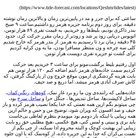
(https://www.tide-forecast.com/locations/Qeshm/tides/latest)
ساعتی که برای جزر و مد در پایین‌ترین زمان و بالاترین زمان نوشته
دقیقه. برای روز دوم برنامه جزیره هرمز رو داشتیم،ساعت ۹ صبح
بندر ذاکری بودیم، بلیط‌ها رو خریدیم، به قیمت نفری ۸۹ هزار تومن،
اتوبوس دریایی زود پر شد و زودتر از زمان مقرر حرکت کرد، حدود
۴۵ دقیقه زمان برد تا رسیدیم به هرمز. از بندر هرمز که خارج شدیم
کلی سه چرخه و ون منتظر مسافرا بودن، ما یه ون کرایه کردیم
برای گشت تو جزیره نفری دویست هزار تومن.
اول رفتیم بلیط برگشت‌مونو برای ساعت ۳ خریدیم بعد حرکت
کردیم سمت جاذبه‌های هرمز ،اینم اضافه کنم ۱۲۰ هزار تومن هم
بابت هزینه گردشگری ازمون موقع خروج ون از پارکینگ گرفتن، که
کاش صرف آبادی هرمز میشد، اما دریغ و صد حیف‌.
جاذبه‌هایی که راننده‌ی ون ما رو برد غار نمک،
کوه‌های رنگین‌کمان
،
ساحل لاکپشت‌ها، ساحل تندیس‌ها ، جنگل حرا و
ساحل سرخ
بود،
چی میتونم بگم ازین همه نعمتی که خدا یکجا نصیب هرمز کرده و باز
حیف و صد افسون که ویران شود، توضیح من و حس و حالم ازین
همه زیبایی با اینکه بار دومم بود میومدم بنظرم لفاظی بی‌جاست
باید بری و ببینی و لمس کنی، هیچ عکسی ،هیچ مطلبی حق رو بابت
زیبایی این بهشت کوچک و البته محروم ادا نمیکنه، از چی بگم از
نعمت بی‌کران که خدا به این جزیره داده، از کوه‌نمک که با اون جلوه