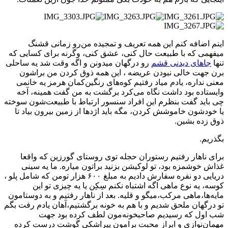
اینم اضافه کنم این همه تعریف و تمجیده من‌رو زمانی قشنگ
میفهمی که با طبیعت حال کنی، عشق کنی، وگرنه برای کسایی که
تنها
جاهای دیدنی قشم
رو درگهان میدونن و اگه وقت شد یه ساحلی
برن جهت خالی نبودن عریضه ، این همه ذوق کردن من براشون
معنی نداره، یادم میاد رفتیم کوه‌های رنگین‌کمان هرمز یه خانمی
وایستاده بود داشت نگاه می‌کرد برگشت به من گفت همینه، آخه
چی باید گفت بنظرم این افراد سنسور ارتباط با طبیعت‌شون سوخته
یا خودشون خاموشش کردن، مگه باید اژدها از زمین بیرون بیاد تا
ذوق زده بشین.
بگذریم.
برای ناهار رفتیم رستوران حجله توی روستای گورزین که واقعا
غذاش خوشمزه بود، تو لوکیشن بزنید براتون میاره. ما یه سینی
دریایی دو نفره سفارش دادیم به مبلغ ۶۰۰ هزار تومن که شامل پلو ،
کوسه، یه نوع ماهی اگه اشتباه نکنم سِکِن یا یه چیزی تو این
مایه‌ها،ماهی مرکب،میگو و قلیه. بعد از ناهار رفتیم و به دوستامون
تو درگهان ملحق شدیم و با هم به خونه برگشتیم،آهان یادم رفت بگم
شب اول که رسیدیم صاحبخونه‌مون لطف کرده بود جهت
مهمان‌نوازی و ابراز محبت برامون پیراشکی گوشت درست کرده