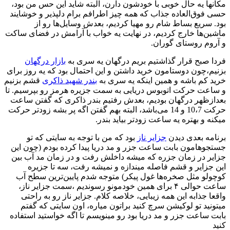
مکانها یه حال خوبی با خودشون دارن، البته شاید این حس من بود،
حسی فوق‌العاده جذاب که همه چیز اطرافم برام دلپذیر و خوشایند
بود. سریع بساط شام رو مهیا کردیم، بعدش وسایل‌ها رو از
ماشین‌ها خارج کردیم، در نهایت یه خواب با آرامش در فضای ساکت
و آروم روستای گوران.
فردا صبح قرار گذاشتیم بریم درگهان یه سری به
بازار درگهان
بزنیم،چون دوستامون خرید داشتن و این احتمال بود که یه روز برای
خرید کم باشه و همین اینکه یه سری به
بندر شهید‌ ذاکری
قشم بزنیم
و ساعت حرکت اتوبوس دریایی به سمت جزیره هرمز رو بپرسیم. تا
بعدازظهر درگهان بودیم، بعدش رفتیم بندر ذاکری که گفتن ساعت
حرکت 10،7 و 14 می‌باشد، البته بهم گفتن اگه پر بشه زودتر حرکت
میکنه و بهتره یه ساعت زودتر بیاید بندر.
برنامه بعدی دیدن
جزایر ناز
بود که من با توجه به سایتی که تو
جستجو‌هامون بابت ساعت جزر و مد دریا پیدا کرده بودم (چون این
جزایر در زمان جزره که میشه داخلش رفت و در زمان مد آب بین
این جزایر و قشم فاصله میندازه و نمیشه رفت، سه تا جزیره
کوچولو مثل صخره‌ها غول پیکر) متوجه شدم پایین‌ترین سطح آب
ساعت حوالی ۴ برای همین خودمونو رسوندیم ،سمت جزایر ناز،
واقعا جذابه این همه زیبایی، خلاصه کلام. جزایر ناز رو به راحتی
میتونید تو لوکیشن سرچ کنید براتون میاره، اون سایتی که گفتم
بابت ساعت جزر و مد دریا بود رو مینویسم تا اگه خواستید استفاده
کنید