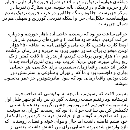
دماغه‌ی هواپیما نزدیکن و در واقع در شرق جزیره قرار دارن، جزایر
ناز و جزیره هنگام در نزدیکی باله جنوبیه، دره ستارگان تقریبا در
مرکز جزیرست، چاکوه و تنگه چاکاویر در غرب جزیره نزدیک به دم
هواپیماست، جنگل‌های حرا و اسکله تفریحی گورزین و سهیلی هم در
شمال جزیرست.
حوالی ساعت دو بود که رسیدیم حاجی آباد ناهار خوردیم و دوباره
حرکت کردیم. دیگه حدود ساعت ۴ و خورده‌ای رسیدیم بندر پل.
اونجا کارت ماشین، کارت ملی و گواهی‌نامه به اضافه‌ ۲۵۰ هزار
تومن میخوان برای صدور مجوز ورود به جزیره و در زمان برگشت
هم ۱۱۰ هزار تومن پرداخت کردیم، از بندر پل تا لافت کمتر از یک
ربع زمان میبره، چون نزدیک غروب بود، روی لندین‌کرافت چند تا
عکس انداختیم، واقعا زمان بی‌نظیریه برای عکاسی، هوا حسابی
بهاری و دلچسب بود و ما که از تهران و شلوغی و استرسش دور
شده بودیم، واقعا زمانی بود که بقول مادرشوهرم جز عمر محسوب
نمیشه.
به بندر لافت که رسیدیم ، با توجه به لوکیشنی که صاحب‌خونه
فرستاده بود رفتیم سمت روستای گوران. بین راه تو شهر طبل اول
یه سمبوسه خوردیم که ورودمونو جشن بگیریم، بعد هم با بستنی
تکمیلش کردیم. ساعت حوالی ۹ بود که رسیدیم گوران، یه سوئیت
تمیز که صاحبخونه گوشه‌ای از حیاطش درست کرده بود، با اینکه از
خود قشم فاصله داشت اما حال و هوای خونه و فضای روستایی که
تازه واردش شده بودم حسابی برای من کشش داشت، بعضی از