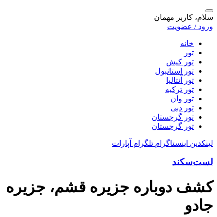
سلام، کاربر مهمان
ورود / عضویت
خانه
تور
تور کیش
تور استانبول
تور آنتالیا
تور ترکیه
تور وان
تور دبی
تور گرجستان
تور گرجستان
لینکدین
اینستاگرام
تلگرام
آپارات
لست‌سکند
کشف دوباره جزیره قشم، جزیره
جادو