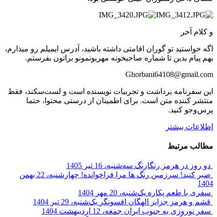
و کلام آخر
اگه خواستید تو گوران اقامتی داشته باشید، آدرس ایمیلم رو میذارم،
بهم پیام بدین تا شماره صاحبخونه مهربونمونو براتون بفرستم.
Ghorbani64108@gmail.com
این سفرنامه برداشت و تجربیات نویسنده است و لست‌سکند، فقط
منتشر کننده متن است. برای اطمینان از درستی محتوا، حتما
پرس‌وجو کنید.
اطلاعات بیشتر
مطالب مرتبط
دو روز در هرمز رنگارنگ
سه‌شنبه، 16 تیر 1405
صبر کنید! سرزمین رنگ ها مرا فراخوانده!
چهارشنبه، 22 بهمن
1404
سفری با طعم پکاره
یک‌شنبه، 20 مهر 1404
قشم و هرمز جزایر الهگان افسونگر
یک‌شنبه، 29 تیر 1404
سفر نوروزی به جنوب ایران
جمعه، 12 اردیبهشت 1404