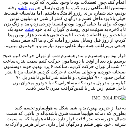
اقدام کنند،چون تعطیلات بود با وجود پیگیری که کرده بودن،
نتونستن اقامتگاهی رزرو کنن، ما چون پارسال هم
تور قشم
رفته
بودیم، چند شماره برای رزرو اقامتگاه داشتم، اما متاسفانه قیمت‌ها
خیلی بالا بود،داخل قشم و درگهان کمتر از شبی دو میلیون تومن
نبود،که برای ما خیلی گرون بود،تو اینستا چرخی زدم،مدام زنگ بزن
تا بالاخره یه سوئیت توی روستای گوران که با خود
قشم
حدود یک
ساعت و ربع فاصله داشت ،با قیمت شبی هشتصد هزار تومن پیدا
کردم، از روز قبل وسایل سفر رو آماده کردم،ما اگه سفر دسته
جمعی بریم اغلب همه مواد غذایی مورد نیازمونو با خودمون میبریم.
قرار بود من،همسرم و مادرهمسرم شب از تهران حرکت کنیم صبح
برسیم یزد بعد از اونجا با دوستامون حرکت کنیم سمت بندر،،ساعت
۱۲ شب از تهران حرکت کردیم، ساعت ۶ یزد بودیم،خونه دوستمون
صبحانه خوردیم و حوالی ساعت ۸ حرکت کردیم. فاصله یزد تا بندر
عباس حدود ۷۰۰ کیلومتره، و فاصله بندرعباس تا بندر پل ۷۰
کیلومتر، بندر پل بندریه که مسافرانی که با خودرو میخوان برن
داخل قشم ازین بندر با لندین‌کرافت میرن تا بندر لافت.
یه نما از جزیره بهتون بدم، شما شکل یه هواپیما‌رو تجسم کنید
بطوری که دماغه هواپیما سمت شرق باشه،باله ی بالایی که سمت
شمال جزیرست، بندر لافت قرار داره، دماغه هواپیما که به سمت
شرقه ، خود شهر قشم و درگهان قرار داره، جزایر هرمز و لارک به