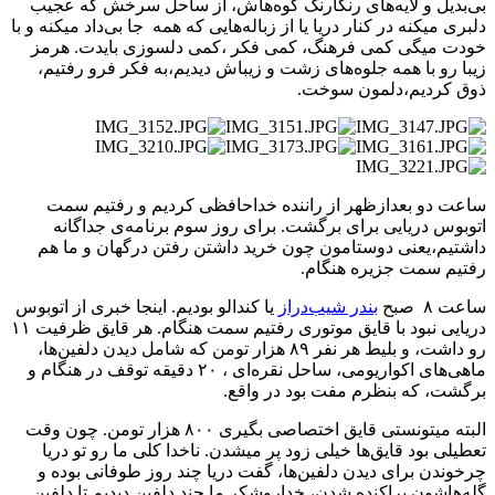
بی‌بدیل و لایه‌های رنگارنگ کوه‌هاش، از ساحل سرخش که عجیب
دلبری میکنه در کنار دریا یا از زباله‌هایی که همه جا بی‌داد میکنه و با
خودت میگی کمی فرهنگ، کمی فکر ،کمی دلسوزی بایدت. هرمز
زیبا رو با همه ‌جلوه‌های زشت و زیباش دیدیم،به فکر فرو رفتیم،
ذوق کردیم،دلمون سوخت.
ساعت دو بعدازظهر از راننده خداحافظی کردیم و رفتیم سمت
اتوبوس دریایی برای برگشت. برای روز سوم برنامه‌ی جداگانه
داشتیم،یعنی دوستامون چون خرید داشتن رفتن درگهان و ما هم
رفتیم سمت جزیره هنگام.
ساعت ۸ صبح
بندر شیب‌دراز
یا کندالو بودیم. اینجا خبری از اتوبوس
دریایی نبود با قایق موتوری رفتیم سمت هنگام. هر قایق ظرفیت ۱۱
رو داشت، و بلیط هر نفر ۸۹ هزار تومن که شامل دیدن دلفین‌ها،
ماهی‌های اکواریومی، ساحل نقره‌ای ، ۲۰ دقیقه توقف در هنگام و
برگشت، که بنظرم مفت بود در واقع.
البته میتونستی قایق اختصاصی بگیری ۸۰۰ هزار تومن. چون وقت
تعطیلی بود قایق‌ها خیلی زود پر میشدن. ناخدا کلی ما رو تو دریا
چرخوندن برای دیدن دلفین‌ها، گفت دریا چند روز طوفانی بوده و
گله‌هاشون پراکنده شدن، خداروشکر ما چند دلفین دیدیم تا دلفین