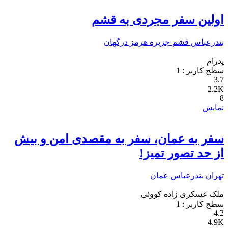
اولین سفر مجردی به قشم
بندرعباس
قشم
جزیره هرمز
درگهان
پدرام
سطح کاربر :
1
3.7
2.2K
8
نمایش
سفر به عمان، سفر به مقصدی امن و بیش
از حد تصور تمیز!
تهران
بندرعباس
عمان
ملک عسکری زاده کووئی
سطح کاربر :
1
4.2
4.9K