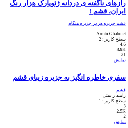
رازهای ناگفته ی دردانه ژئوپارک هزار رنگ
ایران، قشم !
قشم
جزیره هرمز
جزیره هنگام
Armin Ghabraei
سطح کاربر :
2
4.6
8.9K
21
نمایش
سفری خاطره انگیز به جزیره زیبای قشم
قشم
رامبد راستی
سطح کاربر :
1
3
2.5K
2
نمایش