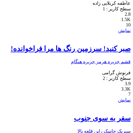
عاطفه کربلایی زاده
سطح کاربر :
1
2.8
1.5K
10
نمایش
صبر کنید! سرزمین رنگ ها مرا فراخوانده!
قشم
جزیره هرمز
جزیره هنگام
فرنوش گرامی
سطح کاربر :
2
3.9
3.3K
7
نمایش
سفر به سوی جنوب
سیریک
جاسک
راین
قلعه بالا