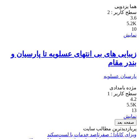
هما یزدویی
سطح کاربر :
2
3.6
5.2K
10
نمایش
زیبایی های بی انتهای عسلویه تا پارسیان و
بندر مقام
پارسیان
عسلویه
مژده بامدادی
سطح کاربر :
1
4.2
5.5K
13
نمایش
صفحه بعد
پربازدیدترین مطالب سایت
ویزای کانادا ؛ صفرتاصد خدمات با لست‌سکند