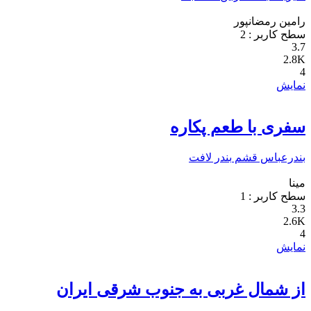
رامین رمضانپور
سطح کاربر :
2
3.7
2.8K
4
نمایش
سفری با طعم پکاره
بندرعباس
قشم
بندر لافت
مینا
سطح کاربر :
1
3.3
2.6K
4
نمایش
از شمال غربی به جنوب شرقی ایران