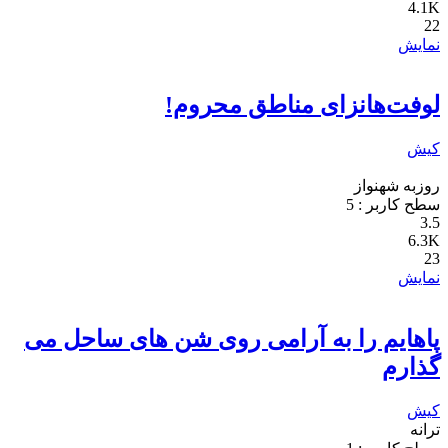
4.1K
22
نمایش
لوفت‌هانزای مناطق محروم!
کیش
روزبه شهنواز
سطح کاربر :
5
3.5
6.3K
23
نمایش
پاهایم را به آرامی روی شن های ساحل می
گذارم
کیش
ترانه