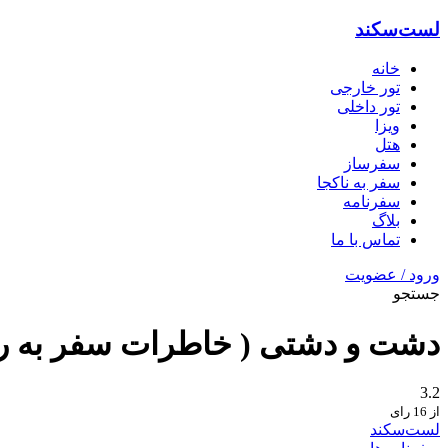
لست‌سکند
خانه
تور خارجی
تور داخلی
ویزا
هتل‌
سفرساز
سفر به ناکجا
سفرنامه
بلاگ
تماس با ما
ورود / عضویت
جستجو
دشت و دشتی ( خاطرات سفر به رش
3.2
از 16 رای
لست‌سکند