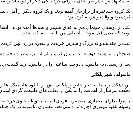
به پیشنهاد من ، هر نفر بجای معرفی خود ، یکی دیگر از دوستان را معر
یک گروه چند نفره از برازجان آمده بودند و یک گروه دیگر از آمل . بقی
کرده بود و وقت و هزینه کرده بود .
یکی از دوستان خوبمان هم به اتفاق شوهر و بچه ها آمده بودند . 
بودند که مدتی قبل موجب آشنایی من با لست سکند شدند .
شب را چند هندوانه بزرگ و شیرین خریدیم و سفره درازی پهن کردیم و 
صبح فردا به همت دوست عزیزمان که میزبان این برنامه بود ، چند دس
بعد از رسیدن به ماسوله ، دو سه ساعتی را در ماسوله زیبا گشت زدیم
ماسوله ، شهر پلکانی
این دهکده زیبا با ساختار خاص و پلکانی اش، و با کوه ها، جنگل 
دهکده سرشار از لطافت را به یکی از قطب های طبیعت گردی استان گ
ماسوله دارای معماری منحصربه ‌فردی است. محوطه جلوی هرخانه‌ ، پشت
وسیله نقلیه موتوری اجازه تردد نمی‌دهد. معماری ماسوله در یک جمله