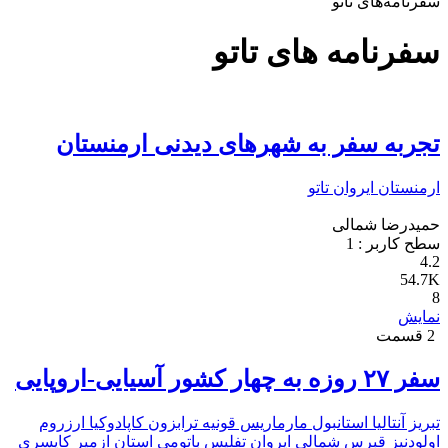
سفرنامه‌های تاتو
سفرنامه های تاتو
تجربه سفر به شهرهای دیدنی ارمنستان
ارمنستان
ایروان
تاتو
حمیدرضا شمالی
سطح کاربر :
1
4.2
54.7K
8
نمایش
2 قسمت
سفر ۲۷ روزه به چهار کشور آسیایی-اروپایی
تبریز
آنتالیا
استانبول
مارماریس
قونیه
ترابزون
کاپادوکیا
ارزروم
اولودنیز
قبرس شمالی
ایروان
تفلیس
باتومی
استان ازمیر
کایسری