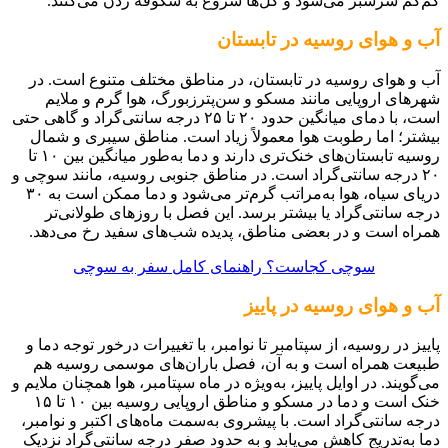
‌کم‌کم سرسبز می‌شود و گل‌ها شروع به شکوفه زدن می‌کنند.
آب و هوای روسیه در تابستان
آب و هوای روسیه در تابستان، در مناطق مختلف متنوع است. در
شهرهای اروپایی مانند مسکو و سن‌پترزبورگ، هوا گرم و ملایم
است، با دمای میانگین حدود ۲۰ تا ۲۵ درجه سانتی‌گراد و گاهی حتی
بیشتر؛ اما رطوبت هوا معمولاً زیاد است. مناطق سیبری و شمال
روسیه تابستان‌های خنک‌تری دارند و دما به‌طور میانگین بین ۱۰ تا
۲۰ درجه سانتی‌گراد است. در مناطق جنوبی روسیه، مانند سوچی و
دریای سیاه، هوا به‌مراتب گرم‌تر می‌شود و دما ممکن است به ۳۰
درجه سانتی‌گراد یا بیشتر برسد. این فصل با روزهای طولانی‌تر
همراه است و در بعضی مناطق، پدیده شب‌های سفید رخ می‌دهد.
سوچی کجاست؟ راهنمای کامل سفر به سوچی
آب و هوای روسیه در پاییز
پاییز در روسیه، از سپتامبر تا نوامبر، با تغییرات درخور توجه دما و
طبیعت همراه است و به آن، فصل باران‌های موسمی روسیه هم
می‌گویند. در اوایل پاییز، به‌ویژه در ماه سپتامبر، هوا همچنان ملایم و
خنک است و دما در مسکو و مناطق اروپایی روسیه بین ۱۰ تا ۱۵
درجه سانتی‌گراد است. با پیشروی به‌سمت ماه‌های اکتبر و نوامبر،
دما به‌تدریج کاهش می‌یابد و به حدود صفر درجه سانتی‌گراد نزدیک