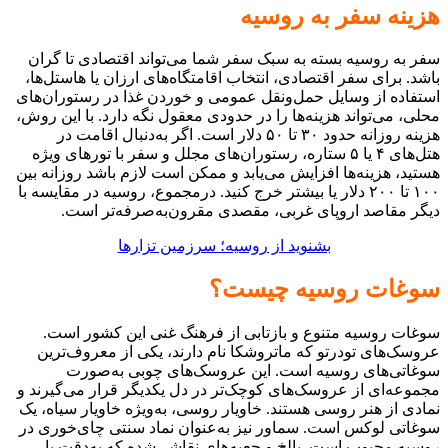
هزینه سفر به روسیه
سفر به روسیه بسته به سبک سفر شما می‌تواند اقتصادی تا گران
باشد. برای سفر اقتصادی، انتخاب اقامتگاه‌های ارزان یا هاستل‌ها،
استفاده از وسایل حمل‌ونقل عمومی و خوردن غذا در رستوران‌های
محلی، می‌تواند هزینه‌ها را در حدودی معقول نگه دارد. با این روش،
هزینه روزانه حدود ۳۰ تا ۵۰ دلار است. اگر به‌دنبال اقامت در
هتل‌های ۴ یا ۵ ستاره، رستوران‌های مجلل و سفر با تورهای ویژه
هستید، هزینه‌ها افزایش می‌یابد و ممکن است لازم باشد روزانه بین
۱۰۰ تا ۲۰۰ دلار یا بیشتر خرج کنید. درمجموع، روسیه در مقایسه با
دیگر مقاصد اروپای غربی، مقصدی مقرون‌به‌صرفه‌تر است.
بشنوید از روسیه؛ سرزمین تزارها
سوغات روسیه چیست؟
سوغات‌ روسیه متنوع و بازتابی از فرهنگ غنی این کشور است.
عروسک‌های تودرتو که ماتروشکا نام دارند، یکی از معروف‌ترین
سوغاتی‌های روسیه است. این عروسک‌های چوبی به‌صورت
مجموعه‌ای از عروسک‌های کوچک‌تر در دل یکدیگر قرار می‌گیرند و
نمادی از هنر روسی هستند. خاویار روسی، به‌ویژه خاویار سیاه، یک
سوغاتی لوکس است. سماور نیز به‌عنوان نماد سنتی چای‌خوری در
روسیه محبوب است. پالخ و جعبه‌های نقاشی‌شده که به‌دقت با