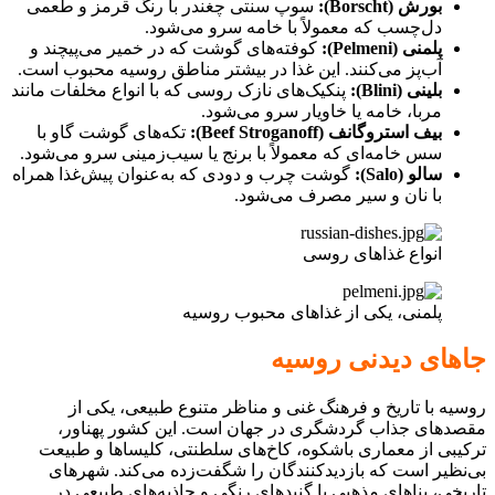
بورش (Borscht):
سوپ سنتی چغندر با رنگ قرمز و طعمی
دل‌چسب که معمولاً با خامه سرو می‌شود.
پلمنی (Pelmeni):
کوفته‌های گوشت که در خمیر می‌پیچند و
آب‌پز می‌کنند. این غذا در بیشتر مناطق روسیه محبوب است.
بلینی (Blini):
پنکیک‌های نازک روسی که با انواع مخلفات مانند
مربا، خامه یا خاویار سرو می‌شود.
بیف استروگانف (Beef Stroganoff):
تکه‌های گوشت گاو با
سس خامه‌ای که معمولاً با برنج یا سیب‌زمینی سرو می‌شود.
سالو (Salo):
گوشت چرب و دودی که به‌عنوان پیش‌غذا همراه
با نان و سیر مصرف می‌شود.
انواع غذاهای روسی
پلمنی، یکی از غذاهای محبوب روسیه
جاهای دیدنی روسیه
روسیه با تاریخ و فرهنگ غنی و مناظر متنوع طبیعی، یکی از
مقصدهای جذاب گردشگری در جهان است. این کشور پهناور،
ترکیبی از معماری باشکوه، کاخ‌های سلطنتی، کلیساها و طبیعت
بی‌نظیر است که بازدیدکنندگان را شگفت‌زده می‌کند. شهرهای
تاریخی، بناهای مذهبی با گنبدهای رنگی و جاذبه‌های طبیعی در