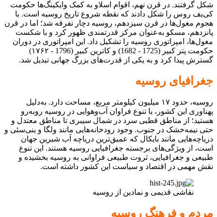
شکل گرفتند. در قرن نهم، اقوام اسلاو به کمک وایکینگ‌ها حکومت
کی‌یف روس را شکل دادند که نقطه شروع تاریخ روسیه است. با
هجوم مغول‌ها در قرن سیزدهم، روسیه دچار تفرقه شد؛ اما در قرن
پانزدهم، مسکو به‌عنوان مرکز قدرتمندی ظهور کرد و با شکست
مغول‌ها، امپراتوری روسیه را تشکیل داد. این امپراتوری در دوران
حکومت پتر کبیر (1725 - 1682) و کاترین کبیر (1796 - ۱۷۶۲)
گسترش پیدا کرد و به یکی از قدرت‌های بزرگ جهانی تبدیل شد.
جغرافیای روسیه
روسیه، حدود ۱۷ میلیون کیلومتر مربع، مساحت دارد. به‌دلیل
پهناوری این کشور، با تنوع فراوان آب‌وهوایی در روسیه روبه‌رو
هستید؛ از مناطق قطبی سرد در شمال سیبری تا مناطق معتدل و
حتی نیمه‌خشک در جنوب. وجود رودخانه‌هایی مانند ولگا و ینی‌سئی و
دریاچه‌هایی مانند بایکال که عمیق‌ترین دریاچه آب شیرین جهان
است، از ویژگی‌های برجسته جغرافیایی روسیه هستند. این تنوع
طبیعی و جغرافیایی، ثروت طبیعی فراوانی به روسیه بخشیده و
نقش مهمی در اقتصاد و سیاست این کشور داشته است.
نقاشی قدیمی و نمادین از روسیه
مردم و فرهنگ روسیه