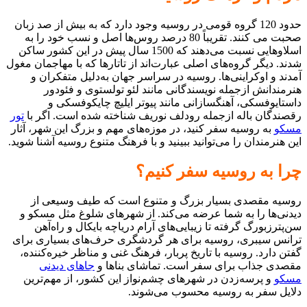
حدود 120 گروه قومی در روسیه وجود دارد که به بیش از صد زبان
صحبت می کنند. تقریباً 80 درصد روس‌ها اصل و نسب خود را به
اسلاوهایی نسبت می‌دهند که 1500 سال پیش در این کشور ساکن
شدند. دیگر گروه‌های اصلی عبارت‌اند از تاتارها که با مهاجمان مغول
آمدند و اوکراینی‌ها. روسیه در سراسر جهان به‌دلیل متفکران و
هنرمندانش ازجمله نویسندگانی مانند لئو تولستوی و فئودور
داستایوفسکی، آهنگسازانی مانند پیوتر ایلیچ چایکوفسکی و
رقصندگان باله ازجمله رودلف نوریف شناخته شده است. اگر با
تور
مسکو
به روسیه سفر کنید، در موزه‌های مهم و بزرگ این شهر، آثار
این هنرمندان را می‌توانید ببینید و با فرهنگ متنوع روسیه آشنا شوید.
چرا به روسیه سفر کنیم؟
روسیه مقصدی بسیار بزرگ و متنوع است که طیف وسیعی از
دیدنی‌ها را به شما عرضه می‌کند. از شهرهای شلوغ مثل مسکو و
سن‌پترزبورگ گرفته تا زیبایی‌های آرام دریاچه بایکال و راه‌آهن
ترانس سیبری، روسیه برای هر گردشگری حرف‌های بسیاری برای
گفتن دارد. روسیه با تاریخ پربار، فرهنگ غنی و مناظر خیره‌کننده،
مقصدی جذاب برای سفر است. تماشای بناها و
جاهای دیدنی
مسکو
و پرسه‌زدن در شهرهای چشم‌نواز این کشور، از مهم‌ترین
دلایل سفر به روسیه محسوب می‌شوند.