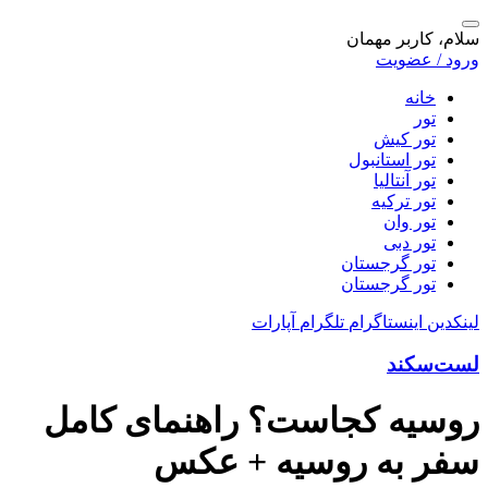
سلام، کاربر مهمان
ورود / عضویت
خانه
تور
تور کیش
تور استانبول
تور آنتالیا
تور ترکیه
تور وان
تور دبی
تور گرجستان
تور گرجستان
لینکدین
اینستاگرام
تلگرام
آپارات
لست‌سکند
روسیه کجاست؟ راهنمای کامل
سفر به روسیه + عکس