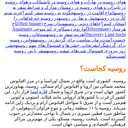
هوای روسیه در بهار
آب و هوای روسیه در تابستان
آب و هوای روسیه
در پاییز
آب و هوای روسیه در زمستان
مدارک و شرایط سفر به
روسیه
انواع اقامت در روسیه
چگونه به روسیه سفر کنیم؟
خرید سیم
کارت در روسیه
حمل و نقل در روسیه
در روسیه چه غذاهایی را
امتحان کنیم؟
جاهای دیدنی روسیه
میدان سرخ (Red Square)
کاخ
هرمیتاژ (Hermitage)
آکواریوم دیسکاوری لند سوچی (Aquarium
Discovery Land Sochi)
هزینه سفر به روسیه
سوغات روسیه
چیست؟
مدت‌زمان مناسب برای گردش در روسیه
قوانین روسیه
برای گردشگران
تفریحات، جشن‌ها و فستیوال‌های مهم روسیه
جشن
روز پیروزی
فستیوال شب‌های سفید روسیه
سفر با تور روسیه
لست‌سکند
روسیه کجاست؟
روسیه، کشوری است واقع در شمال اوراسیا و در مرز اقیانوس
منجمد شمالی بین اروپا و اقیانوس آرام شمالی. روسیه، پهناورترین
کشور جهان است و در شرق اروپا و شمال
قاره آسیا
قرار دارد. این
کشور از غرب با کشورهای اروپایی مانند فنلاند، استونی و لتونی
هم‌مرز است و از شرق تا سواحل اقیانوس آرام و نزدیک ژاپن ادامه
می‌یابد. روسیه با ۱۱ منطقه زمانی و تنوع فراوان آب‌وهوایی، از
مناطق سرد قطبی سیبری در شمال تا نواحی معتدل‌تر در جنوب
گسترده است. پایتخت روسیه، مسکو، یکی از مهم‌ترین مراکز
فرهنگی، اقتصادی و سیاسی جهان است.