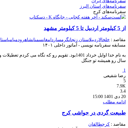
سفرنامه‌های ایران
سفرنامه‌های استان البرز
سفرنامه‌های کرج
از 5 کیلومتر اردبیل تا 5 کیلومتر مشهد
مقاصد :
خلخال
اردبیل
استان زنجان
گرمسار
دامغان
سمنان
شاهرود
میامی
استان
مسابقه سفرنامه نویسی - آماتور داخلی ۱۴۰۱
به نام خدا اوایل خرداد 1401بود. تقویم رو که 
سال رو همیشه تو جنگل
1
رضا شفیعی
5
7.9K
3.4
20 دی 1401 15:00
ادامه مطلب
طبیعت گردی در حواشی کرج
مقاصد :
کرج
طالقان