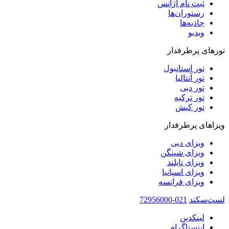
ثبت نام آژانس
رستوران‌ها
جاذبه‌ها
ویدیو‌
تورهای پرطرفدار
تور استانبول
تور آنتالیا
تور دبی
تور ترکیه
تور کیش
ویزاهای پرطرفدار
ویزای دبی
ویزای شینگن
ویزای تایلند
ویزای اسپانیا
ویزای فرانسه
لست‌سکند
021-72956000
لینکدین
اینستاگرام