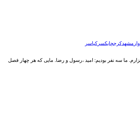
ار
مشهد
کرج
چابکسر
کیاسر
افرت رو بزارم. ما سه نفر بودیم: امید ،رسول و رضا. مایی که هر چهار فصل