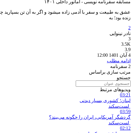
مسابقه سفرنامه نویسی - آماتور داخلی ۱۴۰۱
عشق به طبیعت و سفر با آدمی زاده می­شود و اگر به آن تن بسپارید چ
زنده بود؛ به
2
نادر نینوایی
3
3.5K
3.9
4 آبان 1401 12:00
ادامه مطلب
2
سفرنامه
مرتب سازی براساس
جستجو
ویدیوهای مرتبط
03:21
لبنان؛ کشوری بسیار دیدنی
لست‌سکند
03:59
گردشگر آمریکایی، ایران را چگونه می‌بیند؟
لست‌سکند
02:12