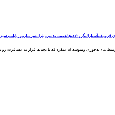
 قزوین
قم
آستارا
لنگرود
لاهیجان
فومن
رودسر
بابل
رامسر
ساری
نور
بابلسر
سبزو
نگاه می کردم تعطیلات وسط ماه بدجوری وسوسه ام میکرد که با بچه ها قرار یه مس