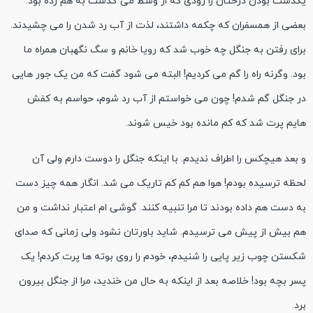
یکدست بودن درختان را رودی که از وسط می گذشت به هم زده بود.
بعضی از همسفران که چکمه داشتند، لذت از آب رد شدن را می چشیدند.
برای رفتن به جنگل چه خوب شد که رویا خانم و سگ نگهبان همراه ما
بود. وگرنه راه را گم می کردیم! البته می شود گفت که من یک جور هایی
در جنگل گم شدم! چون می خواستم از آب رد شوم، حواسم به کفش
هایم پرت شد که کم مانده بود خیس شوند.
و بعد هیچکس را اطراف ندیدم. با اینکه جنگل را دوست دارم ولی آن
لحظه ترسیده بودم! هوا هم کم کم تاریک می شد. انگار همه چیز دست
به دست هم داده بودند تا مرا تنبیه کنند. گوشی ام اعتبار نداشت و من
هم بیش از پیش می ترسیدم. شاید باورتان نشود ولی زمانی که صدای
شکستن چوب زیر پایی را شنیدم، خودم را روی بوته ها پرت کردم! یک
پسر بچه بود! خلاصه بعد از اینکه به حال من خندید، مرا از جنگل بیرون
برد.