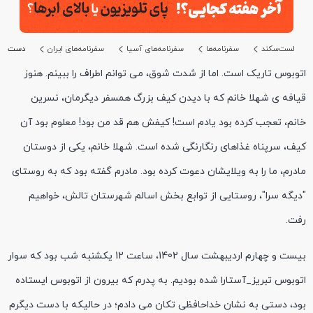
لست‌سکند
سفرنامه‌ها
سفرنامه‌های آسیا
سفرنامه‌های ایران
دست به 
اتوبوس تاریک است. اما از شدت شوق، می توانم اطراف را ببینم. هنوز
قیافه ی شهلا خانم که با دیدن کیف بزرگ همسفر دیگرمان، نسرین
خانم، تعجب کرده بود یادم است! کیفش هم قد من بود! معلوم بود آن
کیف، سرپناه غذاهای رنگارنگی شده است. شهلا خانم، یکی از دوستان
مادرم، ما را به ویلایشان دعوت کرده بود. مادرم گفته بود که به روستای
"دیگه سرا"، روستایی از توابع بخش اسالم شهرستان تالش، خواهیم
رفت.
بیست و چهارم اردیبهشت سال 1402، ساعت 12 یکشنبه شب بود که سوار
اتوبوس تبریز_آستارا شده بودیم. به پدرم که بیرون از اتوبوس ایستاده
بود، دستی به نشان خداحافظی تکان می دادم؛ در حالیکه با دست دیگرم