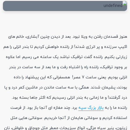
هنوز قصدمان رفتن به ویلا نبود. بعد از دیدن چنین آبشاری، خانم های
اکیپ سرزنده و پر انرژی شدند! از راننده خواهش کردیم تا بندر انزلی را هم
زیارتی بکنیم. راننده گفت ترافیک نباشد یک ساعته می رسیم. اما علاوه
بر وجود ترافیک، راننده راه را اشتباه رفت و ما بعد از سه ساعت در بندر
انزلی بودیم. یعنی ساعت 7 عصر! همسفرانی که این پیشنهاد را داده
بودند، پشیمان شدند. همگی با سه ساعت ماندن در ماشین کمر درد و پا
درد گرفتند! و ما زمانی به بندر انزلی رسیدیم که اکثر جاها بسته بود.
راننده ما را به
بازار بزرگ سپه
برد. چند مغازه ای آنجا باز بود. از فرصت
استفاده کردیم و سوغاتی هایمان از آنجا خریدیم. سوغاتی هایی مثل
زیتون، پنیر سیاه مزگی، انواع سبزیجات معطر مثل چوچاق و خلواش، نان