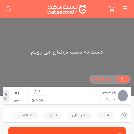
دست به دست درختان می رویم
4.1
01
4
زهرا شریفی
1403
سطح کاربر :
1
تیر
2.2K
ایران
بندر انزلی
تالش
رضوانشهر