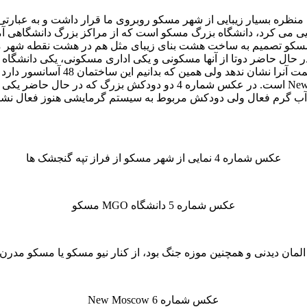
 منظره بسیار زیبایی از شهر مسکو روبروی ما قرار داشت و به عبارت
نمایی می کرد، دانشگاه بزرگ مسکو است که از مراکز بزرگ دانشگاهی
و تصمیم به ساخت هشت بنای زیبای مثل هم در هشت نقطه شهر مسکو 
ها از تپه گنجشک­ها قابل رویت بودن
شامل ورزشگاه لوژینکی مسکو و آسمان خراش­های منطقه New Moscow است. 
گرم فعال ولی دودکش مربوط به سیستم گرمایشی هنوز فعال نشده بو
عکس شماره 4 نمایی از شهر مسکو از فراز تپه گنجشک ها
عکس شماره 5 دانشگاه MGO مسکو
 و همچنین موزه جنگ بود، از کنار نیو مسکو یا مسکو مدرن گذشتیم و به تپه Poklonnaya Hill و
عکس شماره 6 New Moscow