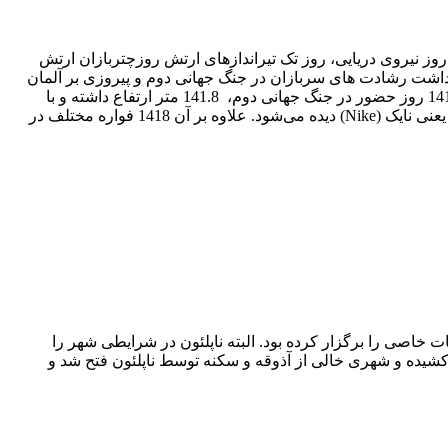
وز نیروی دریایی، روز تک تیراندازهای ارتش روزچتربازان ارتش
منظور پاسداشت رشادت های سربازان در جنگ جهانی دوم و پیروزی بر آلمان
نازی در سال 1995 ساخته شده است. این پارک یادمان های مختلفی از جمله یک ستون هرمی ویژه در مرکز پارک قرار دارد که به مناسبت 1418 روز حضور در جنگ جهانی دوم، 141.8 متر ارتفاع داشته و با
استفاده از کلاهخودهای سربازان روسیه روی این ستون را پوشش داده اند. همچنین بر فراز آن مجسمه الهه پیروزی در اساطیر یونان باستان یعنی نایک (Nike) دیده می‌شود. علاوه بر آن 1418 فواره مختلف در
اصی را برگزار کرده بود. البته ناپلئون در شرایطی شهر را
شیده و شهری خالی از آذوقه و سکنه توسط ناپلئون فتح شد و