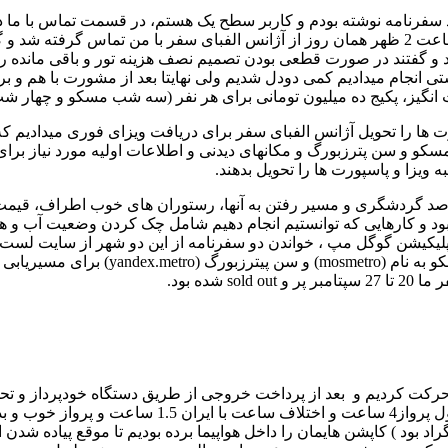
ت سکند سفرنامه نوشته بودم و کاربر سطح یک هستم، در قسمت تماس با
که آیا این تخفیف شامل همراه نیز می شود یا خیر. در کمال ناباوری ساعت 2 ظهر همان روز از آژ
 و گفتند در صورت قطعی بودن تصمیم نصف هزینه تور و باقی مانده را مو
یستی انجام میدادیم کمی دودل شدیم ولی نهایتا بعد از مشورت با هم و
 شگفت انگیز، پکیج ده میلیون تومانی برای هر نفر (سه شب مسکو و چهار
ت ها را تحویل آژانس الفبای سفر برای دریافت ویزای فوری میدادیم که 
کو و سن پترزبورگ و مکانهای دیدنی و اطلاعات اولیه مورد نیاز برای ور
یزا و پاسپورت ها را تحویل بدهند.
قاصد گردشگری و مسیر رفتن به آنها، رستوران های خوب اطراف، قیمت ه
بود و کارهایی که توانستیم انجام دهیم شامل چک کردن وضعیت آب و 
لیکیشن گوگل مپ ، خواندن دو سفرنامه از این دو شهر از سایت لست سک
نام ایستگاه های زیبای مترو در مسکو، ری
است، به سالن انتظار رفتیم و هواپیما تقریبا سر وقت 