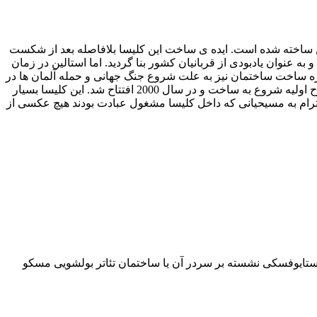
ساخته شده است. ایده ی ساخت این کلیسا بلافاصله بعد از شکست
 عنوان یادبودی از قربانیان کشور بنا گردید. اما استالین در زمان
روژه ساخت ساختمان نیز به علت شروع جنگ جهانی و حمله آلمان ها در
سال 1941 متوقف شد. و بعدها این محل تبدیل به استخر مسکو شد ولی نهایتا با کمک های مردمی این کلیسا مجددا در سال 1994 با همان طرح اولیه شروع به ساخت و در سال 2000 افتتاح شد. این کلیسا بسیار
حترام به مسیحیانی که داخل کلیسا مشغول عبادت بودند هیچ عکسی از
ستایوفسکی نشسته بر سردر آن یا ساختمان تئاتر بولشویی مسکو