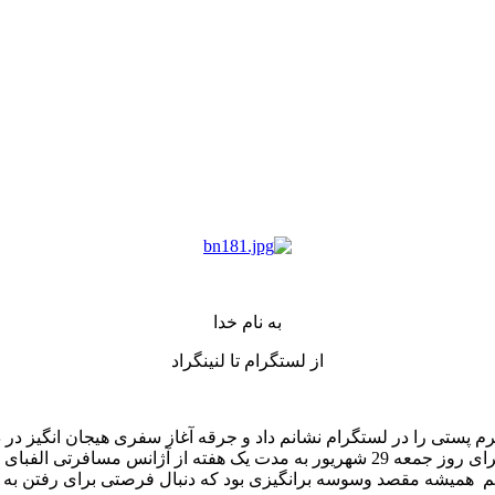
به نام خدا
از لستگرام تا لنینگراد
ت در لستگرام آغاز شد. 25 شهریور 98 بود که همسرم پستی را در لستگرام نشانم داد و جرقه آغ
بالا؛ 4 میلیون تومان تخفیف برای تور روسیه (مسکو- سن پترزبورگ) برای روز جمعه 29 شهر
 همیشه مقصد وسوسه برانگیزی بود که دنبال فرصتی برای رفتن به آنج