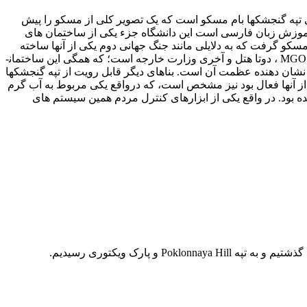
ی تپه گنجشک­ها بام مسکو است که یک تصویر کلی از مسکو را پیش
 آموزش زبان فارسی است این دانشگاه جزء یکی از ساختمان های
گرفت که به دلایلی مانند جنگ جهانی دوم یکی از آنها ساخته
نشد و هفت ساختمان دیگر به هفت خواهران استالین معروف اند که در حال حاضر دوتا از آنها مسکونی و یکی اداری مسکونی، یکی دانشگاه MGO ، دوتا هتل و آخری وزارت خارجه است؛ که همگی این ساختمان­
د. شاید تصویر شماره5 به خوبی عظمت آنرا نشان ندهد ولی همین که بدانیم این ساختمان 48 آسانسور دارد نشان دهنده عظمت آن است. بناهای دیگر قابل رویت از تپه گنجشک­ها
در عکس شماره 4 دو دودکش بزرگ که در حال حاضر یکی از آنها فعال بود نیز مشخص است، که درواقع یکی مربوط به آب گرم
د. در واقع یکی از ابزارهای کنترل مردم همین سیستم های
 پارک ویکتوری رسیدیم.