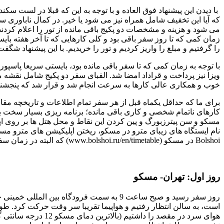
با دیدن این پیشنهاد فوق العاده و با توجه به این که قبلا در لس
می شود و هزینه و مشخصات دو پکیج باقی مانده از تور را اعلام کردند
زمان کمی که تا روز سفر باقی بود و کلی کارهایی که تا آخر هفته با
را گرفتیم و مبلغ را واریز کردیم و تور را خریدیم. با این پیشنهاد
با توجه به زمان کمی که تا سفر باقی مانده بود، بایستی سریعا پاسپور
ویزا نیز پرداخت و قراداد امضا شد. الفبای سفر دو پکیج شامل نقشه مس
خوب و همکاری عالی کارها به سرعت انجام شد و قرار شد که پنجشنبه و
برای ما که حداقل یکماه قبل از هر سفر تمام اطلاعات و تاریخچه م
کارهای ناتمام شخصی و کاری باقی مانده؛ برنامه ریزی بسیار سخت 
مسکو و سن پیترزبورگ و پین کردن این نقاط و محل هتل ها بر روی اپ
Bolshoi در مسکو (www.bolshoi.ru/en/timetable) که البته در زمان سفر ما 20 تا 27 سپتامبر پر و sold out شده بود.
روز اول: تهران- مسکو