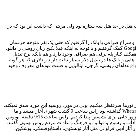
ات هتل در حد هتل سه ستاره بود ولی مزیتی که داشت این بود که در
و سراغ صرافی یا بانک را گرفتیم که حتی یک نفر متوجه حرفمان
نمیشد. اینجا بود که فهمیدیم که ارتباط برقرار کردن با مردم این کشور بسیار سخت تر از چیزیست که فکر می کردیم؛ بنابراین از Google Translate کمک گرفتیم و با توجه به اینکه قبلا پکیج زبان روسی را دانلود
ل در پشت میز information آدرس گرفتیم که گفتند دوطبقه زیر همکف کنار پله برقی هم صرافی وجود دارد و هم بانک. نرخ تبدیل
می صرافی هایی و بانک ها در تبدیل دلار بسیار دقت دارند و دلاری که هر گونه
انواع غذاهای روسی، گرجی، ایتالیایی و فست فودهای معروف وجود
تورها صرفنظر میکنیم. ولی در مورد روسیه این مورد صدق نمیکند،
چون که با توجه به برنامه ای که آقای واحدی در نظر داشتند بهترین گزینه همراهی با گشت شهری بود. طبق قراری که رهبر تور در گروه WhatsApp گذاشته بود راس ساعت 9 گشت شهری آغاز میشد و ما
بایستی زودتر صبحانه می خوردیم که روز اول که وارد رستوران هتل شدیم با خیل عظیم چینی ها روبرو شدیم که واقعا سرسام آور بود و به زور جایی برای نشستن پیدا کردیم. راس ساعت 9:15 دقیقه اتوبوس
 آداب و رسوم و قوانین و فرهنگ و عادات مردم روس بهمون گفتند.
ثار ادبی فراوانی مثل آثار تولستوی، داستایوفسکی، پوشکین،