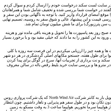
 ما در سایت لست سکند درخواست خودم را ارسال کردم و سوال کردم
انس الفبای سفر با من تماس گرفته شد و گفتند در خواست شما بررسی شده و تخفیف شامل شما و همراهانتان
قع امضای قرارداد واریز کنید. با توجه به ناگهانی بودن این سفر و
 بررسی قیمت و این پیشنهاد عالی و شوق سفر به روسیه، تصمیم نهایی
 شب سن پترزبورگ) برای ما شش میلیون تومان تمام شد.
صبح روز بعد پاسپورت ها را تحویل و هزینه باقی مانده تور و هزینه
ود به این کشور را به ما دادند که خیلی مفید بود و با برخورد بسیار
ا و همه چیز را ارزیابی میکردیم در این فرصت سه روزه با کلی
هوا برای طول هفته، جستجو مکانهای اصلی گردشگری در هر دو شهر
ند و نت برداری از تجربیات آنها، سرچ در گوگل برای پیدا کردن
ختن اپلیکیشن های مترو مسکو به نام (mosmetro) و سن پیترزبورگ (yandex.metro) برای مسیریابی در مترو ها و بررسی سایت خرید بلیط رقص باله در سالن معروف
روز سفر رسید و صبح ساعت 9 به سمت فرودگاه بین المللی خمینی حرکت کردیم و بعد از پرداخت خروجی از طریق دستگاه خودپرداز و تحویل بار به کانتر شرکت North Wind Air که یک شرکت پروازی روس
حرکت کرد. طول پرواز4 ساعت و اختلاف ساعت با ایران 1.5 ساعت و پرواز خوب و بدون تکان بود و در طول سفر هم پذیرایی و ناهار داشتیم. چون انتظار
هوای سرد در مقصد را داشتیم (بالاترین دمای مسکو 12 درجه سانتی گراد بود ) کاپشن هایمان را داخل هواپیما برده بودیم تا موقع پیاده شدن از هواپیما سرما نخوریم. هواپیما ساعت 3 به وقت مسکو به زمین