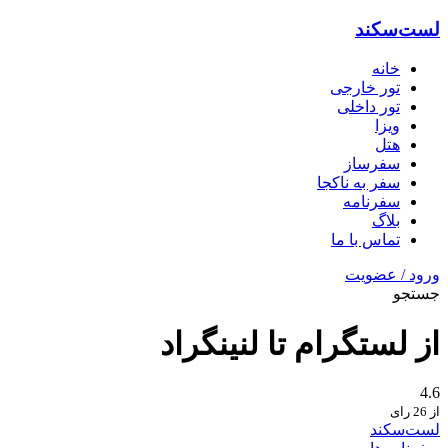
لست‌سکند
خانه
تور خارجی
تور داخلی
ویزا
هتل‌
سفرساز
سفر به ناکجا
سفرنامه
بلاگ
تماس با ما
ورود / عضویت
جستجو
از لستگرام تا لنینگراد
4.6
از 26 رای
لست‌سکند