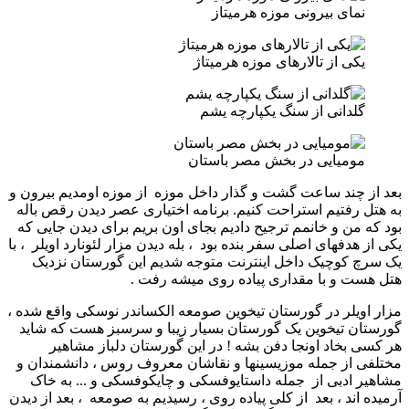
نمای بیرونی موزه هرمیتاز
یکی از تالارهای موزه هرمیتاژ
گلدانی از سنگ یکپارچه یشم
مومیایی در بخش مصر باستان
بعد از چند ساعت گشت و گذار داخل موزه از موزه اومدیم بیرون و
به هتل رفتیم استراحت کنیم. برنامه اختیاری عصر دیدن رقص باله
بود که من و خانمم ترجیح دادیم بجای اون بریم برای دیدن جایی که
یکی از هدفهای اصلی سفر بنده بود ، بله دیدن مزار لئونارد اویلر ، با
یک سرچ کوچیک داخل اینترنت متوجه شدیم این گورستان نزدیک
هتل هست و با مقداری پیاده روی میشه رفت .
مزار اویلر در گورستان تیخوین صومعه الکساندر نوسکی واقع شده ،
گورستان تیخوین یک گورستان بسیار زیبا و سرسبز هست که شاید
هر کسی بخاد اونجا دفن بشه ! در این گورستان دلباز مشاهیر
مختلفی از جمله موزیسینها و نقاشان معروف روس ، دانشمندان و
مشاهیر ادبی از جمله داستایوفسکی و چایکوفسکی و ... به خاک
آرمیده اند ، بعد از کلی پیاده روی ، رسیدیم به صومعه ، بعد از دیدن