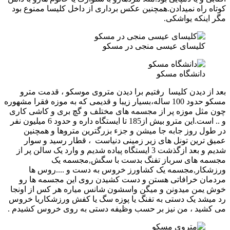
کوتاه راه نمیدادن.همچنین عکس برداری از داخل کلیسا ممنوع بود
مگر اینکه یواشکی.
کلیسای عیسی منجی در مسکو
دانشگاه مسکو
بعد از دیدن کلیسا رفتیم برا دیدن متروی موسکو ، قدمت مترو
مسکو حدود 100 ساله،بسیار زیبا و قدیمی که به موزه فقرا مشهوره
چون مثل موزه پر از مجسمه های مختلف و گچ بری و کاشی کاری
و .. است.این مترو بیش از185 تا ایستگاه داره و حدود 6 میلیون نفر
در طول روز جابه جا میشن و جزء بزرگترین متروها و همچنین
عمیق ترین تونل های زیر زمینی دنیاست ، قطار رسید و سوار
شدیم و بعد ازگذشت 3 ایستگاه پیاده شدیم و وارد یک سالن پر از
مجسمه های سرباز تفنگ بدست با سگش,مجسمه یک
ورزشکار,مجسمه یک کشاورز خروس به دست و ....روس ها
مردمان خرافاتی هستن و دست کشیدن روی این مجسمه ها رو
خوش یمن میدونن و میگن واسشون شانس میاره هر کس از اونجا
رد میشد یک دستی به تفنگ یا پوزه سگ یا کفش ورزشکاریا خروس
می کشید ، من نیز بر حسب وظیفه دستی به روی خروس کشیدم .