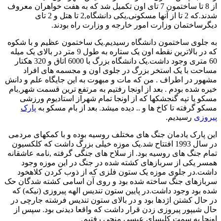
از 8 تا ساختمون 7 تای اون تکمیل شد که به هفت خواهران معروف
شدند.که 2 تا از آنها مسکونی,یکی دانشگاه,2 تا هتل و 2 تای
دیگرساختمان وزارت امور خارجه و وزارت راه بودند.
به جلوی ساختمون دانشگاه رسیدیم.یک ساختمون عظیم و با شکوه
که در بالاترین نقطه اون یک ستاره به طول 9 متر در بالای یک میله
60 متری وجود داشت.یک دانشگاه بزرگ با 6000 اتاق و 320 هکتار
مساحت با یک استخر بزرگ در جلوی اون و مجسمه های افراد
مشهور در اطراف . من که مات و مبهوت به این جایگاه علم و دانش
خیره شده بودم . بعد از اونجا رفتیم به مرتفع ترین قسمت شهر,بام
مسکو یا تپه گنجشکها که از اونجا تمام شهراز استادیوم ورزشی
مسکو گرفته تا کاخ ها و .. دیده میشد. بعد از بام مسکو به
پارک
پیروزی
رسیدیم.
این پارک یادمان جنگ های مختلف روسیه بوده و با کمکهای مردمی
در سال 1993 افتتاح شد.یک موزه خیلی بزرگ داشت که کلکسیون
تمام جنگ های روسیه بود. از سلاح های جنگی گرفته ,نامه عاشقانه
همسر یکی از سربازهای کشته شده در جنگ در این موزه وجود
داشت.در جلوی موزه یک ستون فلزی که از ذوب کردن کلاهخود
سربازهای جنگ ساخته شده بود و روی آن اسامی کشته شدگان حک
شده بود وجود داشت.در پایین ستون تندیس الهه پیروزی (نیکه) که
در حال کشتن اژدها بود و در بالای ستون تندیس فرشته جارچی در
حال شیپور پیروزی زدن قرار داشت که واقعا دیدنی بود. سپس از
اونجا به سمت کلیسای عیسی منجی رفتیم.