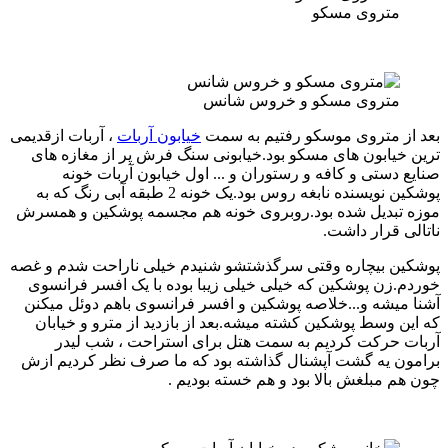
متروی مسکو
متروی مسکو و خروس شانس
بعد از متروی موسکو رفتیم به سمت
خیابون آربات
، آربات ازقدیمی
ترین خیابون های مسکو بود.خیابونی سنگ فرش پر از مغازه های
صنایع دستی و کافه و رستوران و ... اول خیابون آربات خونه
پوشکین نویسنده نابغه روس بود.یک خونه 2 طبقه آبی رنگ که به
موزه تبدیل شده بود.روبروی خونه هم مجسمه پوشکین و همسرش
ناتالی قرار داشت.
پوشکین بیچاره وقتی سرگذشتشو شنیدم خیلی ناراحت شدم و غصه
خوردم.زن پوشکین که خیلی خیلی زیبا بوده با یک افسر فرانسوی
آشنا میشه و...خلاصه پوشکین و افسر فرانسوی باهم دوئل میکنن
که این وسط پوشکین کشته میشه.بعد از بازدید از مترو و خیابان
آربات حرکت کردیم به سمت هتل برای استراحت ، شب لیدر
برامون یه گشت آپشنال گذاشته بود که ما صرف نظر کردیم ازش
چون هم مبلغش بالا بود و هم خسته بودیم .