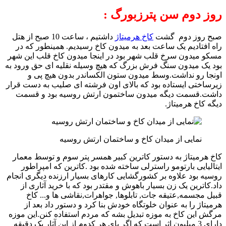
روز دوم سن پترزبورگ :
صبح روز دوم گشت
کاخ هرمیتاژ
داشتیم ، ساعت 10 صبح از هتل
راه افتادیم یک ساعت بعد به میدون کاخ رسیدیم. همینطور که در
مسکو میدون سرخ قلب شهر بود در اینجا میدون کاخ قلب این شهر
بود یک میدون سنگ فرش بزرگ که هیچ وسیله نقلیه ای حق ورود به
اونجا رو نداشت.وسط میدون ستون الکساندر بدون هیچ پی و
زیرساختی ایستاده بود که بالای اون فرشته ای صلیب به دست قرار
داشت.قسمت دیگه میدون ساختمون ارتش روسیه بود و قسمت
دیگه کاخ هرمیتاژ.
نمایی از میدان کاخ و ساختمان ارتش روسیه
کاخ هرمیتاژ به دستور کاترین کبیر همسر پتر سوم و توسط معمار
ایتالیایی بارتومو راسترلی ساخته شده بود .کاترین که امپراطور
روسیه بود علاوه بر کشورگشایی کارهای بسیار ارزنده دیگری انجام
داد.کاترین یک زن بسیار باهوش و مقتدر بود که با خرید آثاری از
قبیل مجسمه,عتیقه جات, تابلوها, جواهرات,نقاشی ها و... کاخ
هرمیتاژ را به عنوان خلوتگاه خودش بنا کرد و دستور داد بعد از
مرگش این کاخ به موزه تبدیل بشه که مردم استفاده کنن.این موزه
دارای 3 میلیون اثر است که اگر پای هر کدوم از این آثار یک دقیقه