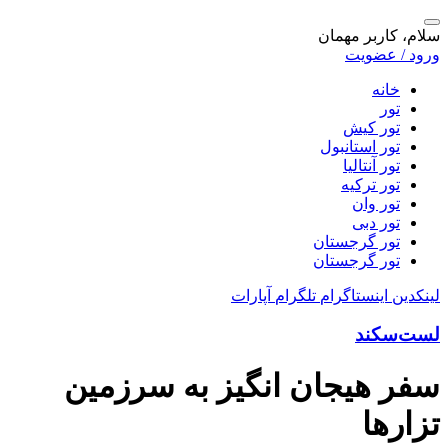
سلام، کاربر مهمان
ورود / عضویت
خانه
تور
تور کیش
تور استانبول
تور آنتالیا
تور ترکیه
تور وان
تور دبی
تور گرجستان
تور گرجستان
لینکدین
اینستاگرام
تلگرام
آپارات
لست‌سکند
سفر هیجان انگیز به سرزمین
تزارها