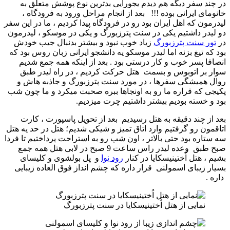
در چند سفر دیگه هم دیدم یجورایی بدترین نوع پوشش متعلق به
خانومای ایرانی بوده !!! بعد از انجام مراحل ورود به فرودگاه ،
لیدرمون که اهل ایران بود رو در فرودگاه پیدا کردیم ، ما در این سفر
دو لیدر داشتیم یکی در سنت پترزبورگ و یکی در موسکو ، لیدرمون
در
تور سنت پترزبورگ
زیاد خوب نبود و بیشتر بدنبال جیب خودش
بود که تیغ بزنه اما لیدر موسکو یه دانشجو ایرانی زبان روس بود که
انصافا پسر خوب و کار درستی بود . بعد از اینکه همه جمع شدیم
سوار بر اتوبوس و بسمت هتل حرکت کردیم ، در راه لیدر طبق
روال همیشگی سفرها ، در مورد سنت پترزبورگ و جاذبه هاش و
پکیجی که قراره ما رو به اونجاها ببره صحبت میکرد و ما چون شب
بود و خسته بودیم بیشتر داشتیم چرت میزدیم.
بعد از چند دقیقه به هتل رسیدیم بعد از تحویل پاسپورت ، کارت
اتاقمون رو گرفتیم وارد اتاق تمیز و شیکی شدیم؛ هتل در حد یه هتل
سه ستاره بود حتی بالاتر ، اون شب رو به استراحت پرداختیم تا فردا
صبح طبق وعده لیدر راس ساعت 9 صبح در لابی هتل همه جمع
بشیم ، هتل اُختینیسکایا در کنار
رود نِوا
و پل بولشوی و کلیسای
بسیار زیبای اسمولنی قرار داره که چشم انداز فوق العاده زیبایی
داره .
نمایی از هتل اُختینیسکایا در سنت پترزبورگ