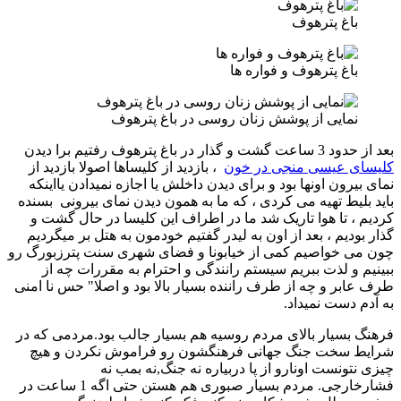
باغ پترهوف
باغ پترهوف و فواره ها
نمایی از پوشش زنان روسی در باغ پترهوف
بعد از حدود 3 ساعت گشت و گذار در باغ پترهوف رفتیم برا دیدن
کلیسای عیسی منجی در خون
، بازدید از کلیساها اصولا بازدید از
نمای بیرون اونها بود و برای دیدن داخلش یا اجازه نمیدادن یااینکه
باید بلیط تهیه می کردی ، که ما به همون دیدن نمای بیرونی بسنده
کردیم ، تا هوا تاریک شد ما در اطراف این کلیسا در حال گشت و
گذار بودیم ، بعد از اون به لیدر گفتیم خودمون به هتل بر میگردیم
چون می خواصیم کمی از خیابونا و فضای شهری سنت پترزبورگ رو
ببینیم و لذت ببریم سیستم رانندگی و احترام به مقررات چه از
طرف عابر و چه از طرف راننده بسیار بالا بود و اصلا" حس نا امنی
به آدم دست نمیداد.
فرهنگ بسیار بالای مردم روسیه هم بسیار جالب بود.مردمی که در
شرایط سخت جنگ جهانی فرهنگشون رو فراموش نکردن و هیچ
چیزی نتونست اونارو از پا دربیاره نه جنگ,نه بمب نه
فشارخارجی. مردم بسیار صبوری هم هستن حتی اگه 1 ساعت در