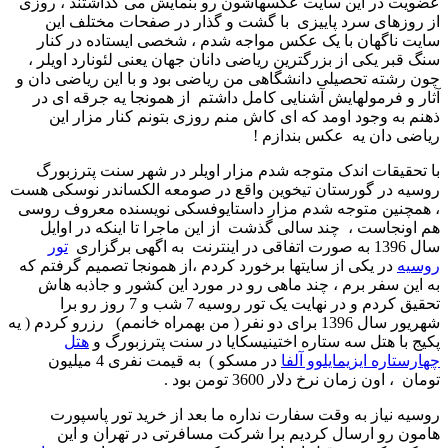
عضویت در این سایت عکسهاشون رو بنمایش می گذاشتند ، روزی
از روزهای سرد پاییزی با گشت و گذار در صفحات مختلف این
سایت ناگهان با یک عکس مواجه شدم ، شخصی ایستاده در کنار
سنگ قبر یکی از بزرگترین ریاضی دانان جهان یعنی لئونارد اویلر ،
چون رشته تحصیلی دانشگاهی من ریاضی بود و با این ریاضی دان و
آثار و فرمولهایش آشنایی کامل داشتم از همونجا یه جرقه ای در
ذهنم به وجود اومد که ای کاش منم روزی بتونم کنار مزار این
ریاضی دان یه عکس بندازم !
با تحقیقات اندک متوجه شدم مزار اویلر در شهر سنت پترزبورگ
روسیه در گورستان تیخوین واقع در صومعه الکساندر نوسکی هست
، همچنین متوجه شدم مزار داستایوفسکی نویسنده معروف روسی
هم اونجاست ، چند سالی گذشت از این ماجرا تا اینکه در اوایل
سال 1396 به صورت اتفاقی در اینترنت به اگهی برگزاری
تور
روسیه
در یکی از سایتها برخورد کردم ،از همونجا تصمیم گرفتم که
به این سفر برم ، چند ماهی رو در مورد این کشور و جاذبه هاش
تحقیق کردم و در نهایت یک تور روسیه 7 شب و 7 روز رو برا
شهریور سال 1396 برای دو نفر ( من بهمراه خانمم) رزرو کردم ( یه
پکیج با هتل سه ستاره اختینیسکایا در سنت پترزبورگ و
هتل
چهارستاره ایزیمایلوو آلفا
در مسکو ) به قیمت نفری 4 میلیون
تومان ، اون زمان نرخ دلار 3600 تومن بود .
روسیه نیاز به وقت سفارت نداره ما بعد از خرید تور پاسپورت
هامون رو ارسال کردیم برا شرکت مسافرتی در تهران و این