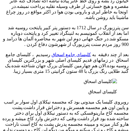
خیابون رد بشه و روی خط عابر پیاده نباشه اگه تصادف کنه عابر
مقصره و هیچ خسارتی از طرف وسیله نقلیه پرداخت نمیشه.در
اونجا به خاطر ابری و بارونی بودن هوا در اکثر مواقع در روز چراغ
ماشینا باید روشن باشه.
سن پترزبورگ در سال 1712 به دستور پتر کبیر پایتخت روسیه شد
اما بعد از انقلاب کمونیسم به لنینگراد تغییر کرد و پایتخت دوباره
مسکو شد.در جنگ جهانی دوم این شهر به محاصره آلمان ها درامد و
900 روز مردم سنت پترزبورگ از شهرشون دفاع کردن .
بعد از چند دقیقه به
کلیسای جامع اسحاق
رسیدیم ، کلیسای جامع
اسحاق در زمانهای قدیم کلیسای اصلی شهر و بزرگترین کلیسای
روسیه بوده.الان هم چهارمین کلیسای بزرگ جهان شناخته شده.یک
گنبد طلایی رنگ بزرگ با 48 ستون گرانیتی 15 متری بسیار زیبا.
کلیسای اسحاق
روبروی کلیسا یک میدونی بود که مجسمه نیکلای اول سوار بر اسب
و پایین اون هم مجسمه همسرش و دختراش قرار داشت.پشت
مجسمه کاخ مارینوفسکی که به دستور نیکلای اول برای دختر
ساخته شده بود قرار داشت.وقتی که دخترش وارد کاخ میشه و پرده
هارو کنار میزنه و میبینه مجسمه پدرش پشت به کاخ است ناراحت
میشه و کاخ رو ترک میکنه و میگه من دیگه این کاخ رو دوست ندارم