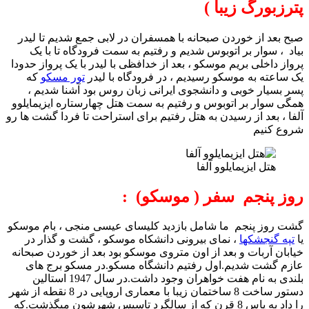
پترزبورگ زیبا )
صبح بعد از خوردن صبحانه با همسفران در لابی جمع شدیم تا لیدر
بیاد ، سوار بر اتوبوس شدیم و رفتیم به سمت فرودگاه تا با یک
پرواز داخلی بریم موسکو ، بعد از خدافظی با لیدر با یک پرواز حدودا
یک ساعته به موسکو رسیدیم ، در فرودگاه با لیدر
تور مسکو
که
پسر بسیار خوبی و دانشجوی ایرانی زبان روس بود آشنا شدیم ،
همگی سوار بر اتوبوس و رفتیم به سمت هتل چهارستاره ایزیمایلوو
آلفا ، بعد از رسیدن به هتل رفتیم برای استراحت تا فردا گشت ها رو
شروع کنیم
هتل ایزیمایلوو آلفا
روز پنجم سفر ( موسکو) :
گشت روز پنجم ما شامل بازدید کلیسای عیسی منجی ، بام موسکو
یا
تپه گنجشکها
، نمای بیرونی دانشکاه موسکو ، گشت و گذار در
خیابان آربات و بعد از اون متروی موسکو بود بعد از خوردن صبحانه
عازم گشت شدیم.اول رفتیم دانشگاه مسکو.در مسکو برج های
بلندی به نام هفت خواهران وجود داشت.در سال 1947 استالین
دستور ساخت 8 ساختمان زیبا با معماری اروپایی در 8 نقطه از شهر
را داد به پاس 8 قرن که از سالگرد تاسیس شهرشون میگذشت.که