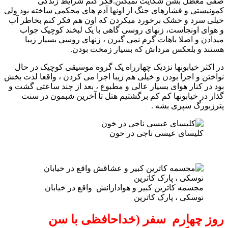
صفی معطل بشن شکایت نمیکنن.فکر کنم شرایط زندگی
کمونیستی و فشارهای جنگ از اونها آدم های محکمی ساخته بود ولی
خیلی سرد و خشک برخورد میکردن که اون هم فکر کنم بخاطر آب
و هوای اونجاست، زنهای روسی گاهی با یک لبخند کوچیک جواب
میدادن و اصلا باهات گرم نمی گیرن ، زنهای روسی بسیار زیبا
هستند و بلعکس مرداش که بسیار زمخت بودن.
در اکثر خیابونها نزدیک چهارراه یک گروه موسیقی کوچیک در حال
نواختن و اجرا بودن و خیلی هم زیبا اجرا می کردن ، واقعا لذت بخش
بود در کنار هوای بسیار عالی و مطبوع ، بعد از چند ساعتی گشت و
گذار در خیابونها کم کم برگشتیم هتل تا آخرین شبمون در سنت
پترزبورگ سپری بشه .
کلیسای عیسی ناجی در خون
مجسمه کاترین کبیر و هوادارانش واقع در خیابان
نوسکی ، پارک کاترین
روز چهارم سفر (خداحافظی با سن