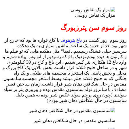
مزار یک نقاش روسی
روز سوم سن پترزبورگ
روز سوم روز گشت در
باغ پترهوف
یا کاخ فواره ها بود که خارج از
شهر بود.بعد از حدود یک ساعت ماشین سواری به یک دهکده
سرسبز خیلی قشنگ رسیدیم.دقیقا" مثل دهکده هایی که تو فیلم ها
و کارتون ها دیده بودم.نزدیک باغ که رسیدیم از اتوبوس پیاده شدیم و
وارد باغ 12 هکتاری پتر کبیر شدیم ، این باغ و کاخ در 30 کیلومتری
شهر و در ساحل خلیج فنلاند قرار داشت.بخش بالایی یک کاخ بزرگ و
مجلل و بخش پایینی یک استخر با مجسمه های طلایی و یک راه
جنگلی که به خلیج فنلاند ختم میشد.وسط استخر مجسمه سامسون
مقدس در حال شکافتن دهان شیر قرار داشت.زمان ساختن قصر
مصادف با سالروز تولد سامسون مقدس بوده و پیروزی پتر بر سپاه
سوئدی (چون روی پرچم سوئد عکس شیر بوده به همین دلیل
سامسون در حال شکافتن دهان شیر .بوده )
سامسون مقدس در حال شکافتن دهان شیر