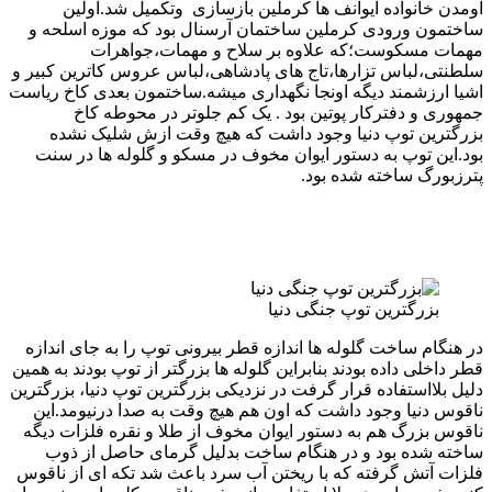
اومدن خانواده ایوانف ها کرملین بازسازی وتکمیل شد.اولین
ساختمون ورودی کرملین ساختمان آرسنال بود که موزه اسلحه و
مهمات مسکوست؛که علاوه بر سلاح و مهمات،جواهرات
سلطنتی،لباس تزارها،تاج های پادشاهی،لباس عروس کاترین کبیر و
اشیا ارزشمند دیگه اونجا نگهداری میشه.ساختمون بعدی کاخ ریاست
جمهوری و دفترکار پوتین بود . یک کم جلوتر در محوطه کاخ
بزرگترین توپ دنیا وجود داشت که هیچ وقت ازش شلیک نشده
بود.این توپ به دستور ایوان مخوف در مسکو و گلوله ها در سنت
پترزبورگ ساخته شده بود.
بزرگترین توپ جنگی دنیا
در هنگام ساخت گلوله ها اندازه قطر بیرونی توپ را به جای اندازه
قطر داخلی داده بودند بنابراین گلوله ها بزرگتر از توپ بودند به همین
دلیل بلااستفاده قرار گرفت در نزدیکی بزرگترین توپ دنیا، بزرگترین
ناقوس دنیا وجود داشت که اون هم هیچ وقت به صدا درنیومد.این
ناقوس بزرگ هم به دستور ایوان مخوف از طلا و نقره فلزات دیگه
ساخته شده بود و در هنگام ساخت بدلیل گرمای حاصل از ذوب
فلزات آتش گرفته که با ریختن آب سرد باعث شد تکه ای از ناقوس