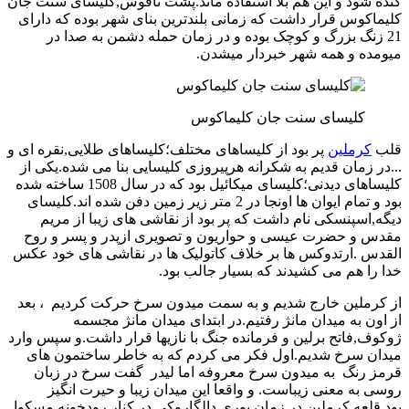
کنده شود و این هم بلا استفاده ماند.پشت ناقوس,کلیسای سنت جان
کلیماکوس قرار داشت که زمانی بلندترین بنای شهر بوده که دارای
21 زنگ بزرگ و کوچک بوده و در زمان حمله دشمن به صدا در
میومده و همه شهر خبردار میشدن.
کلیسای سنت جان کلیماکوس
قلب
کرملین
پر بود از کلیساهای مختلف؛کلیساهای طلایی,نقره ای و
...در زمان قدیم به شکرانه هرپیروزی کلیسایی بنا می شده.یکی از
کلیساهای دیدنی؛کلیسای میکائیل بود که در سال 1508 ساخته شده
بود و تمام ایوان ها اونجا در 2 متر زیر زمین دفن شده اند.کلیسای
دیگه,اسپنسکی نام داشت که پر بود از نقاشی های زیبا از مریم
مقدس و حضرت عیسی و حواریون و تصویری ازپدر و پسر و روح
القدس .ارتدوکس ها بر خلاف کاتولیک ها در نقاشی های خود عکس
خدا را هم می کشیدند که بسیار جالب بود.
از کرملین خارج شدیم و به سمت میدون سرخ حرکت کردیم ، بعد
از اون به میدان مانژ رفتیم.در ابتدای میدان مانژ مجسمه
ژوکوف,فاتح برلین و فرمانده جنگ با نازیها قرار داشت.و سپس وارد
میدان سرخ شدیم.اول فکر می کردم که به خاطر ساختمون های
قرمز رنگ به میدون سرخ معروفه اما لیدر گفت سرخ در زبان
روسی به معنی زیباست. و واقعا این میدان زیبا و حیرت انگیز
بود.قلعه کرملین در زمان یوری دالگاروکی در کنار رودخونه مسکوا