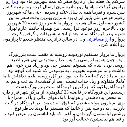
شرکتم یک هفته قبل از تاریخ سفر که نیمه شهریور ماه بود
ویزا
رو
برامون گرفت و پاسها رو به آدرسمون ارسال کرد ، روسیه یه کشور
سردسیره و تقریبا همه ی سال خنک و سرده ، حتی ما که شهریور
رفتیم هواش مثل پاییز ایران بود بنابراین بهترین وقت سفر به این
کشور نیمه اول سال هست ، پرواز ما عصر روز جمعه 20 شهریور
بود ، بالاخره روز موعود فرا رسید ، من بهمراه خانمم عازم تهران
شدیم و در فرودگاه امام بعد از انجام تشریفات و گرفتن کارت
پرواز و
ارز مسافرتی
و ... در سالن ترانزیت منتظر شدیم تا پرازمون
رو اعلام کنن .
پرواز ما پرواز مستقیم نوردویند روسیه به مقصد سنت پترزبورگ
بود . چون هواپیما روسی بود پس غذا و نوشیدنی اون هم بالطبع
روسی بود ، شام که نمیدونم اسمش چی بود و زیاد مزه خوبی هم
نداشت و ما نتونستیم بخوریم ، یه نوشیدنی که شبیه آب گوجه بود
نیز به ما دادن که اصلا جالب نبود ، در کل روسیه طعم غذاهاش با ما
کاملا متفاوته و زیاد جذاب نیست ، بعد از گذشت 3 ساعت و نیم به
فرودگاه پولکوو که بزرگترین فرودگاه سنت پترزبورگ هست
رسیدیم این فرودگاه در فاصله 23 کیلومتری از مرکز شهر قرار داره
. به محض پیاده شدن از هواپیما با یک هوای عالی و پاک ، همراه با
بوی نم بارون مواجه شدیم که فوق العاده بود ، در فرودگاه در گیت
بازرسی به دو سه نفر از خانما که همسفر ما بودند بخاطر نوع
پوشش لباسشون گیر دادن و گفتن که باید لباستون رو عوض کنید ،
واقعا هم لباسشون خجالت آور بود.