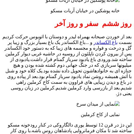
خانه پوشکین در خیابان آربات مسکو
روز ششم سفر و روز آخر
بعد از خوردن صبحانه بهمراه لیدر و دوستان با اتوبوس حرکت کردیم
بسمت
باغ الکساندر
و ...باغ الکساندر یک باغ بسیار بزرگ و زیبا پر
گل و درخت و فواره و مجسمه های زیبا که به دستور خود الکساندر
پس از بیرون کردن ناپلئون از روسیه در حاشیه غربی دیوار کرملین
ساخته شد.ورودی باغ یادبود سرباز گمنام قرار داشت.یادبودی از
میلیونها سربازی که در جنگ جهانی دوم کشته شده بودن و هیچ
جنازه ای به خانوادهاشون تحویل داده نشده بود.یک کلاه خود و شنل
با آتش همیشه روشن نماد یادبود سرباز گمنام بود.بعد از پیاده روی
در باغ و دیدن زیبایی های فراوون به سمت کاخ کرملین راهی
شدیم.بعد از بازرسی وارد کرملین شدیم.کرملین در زبان روسی
یعنی دژ.
نمایی از کاخ کرملین
این دژ در قرن 12 توسط یوری دالگاروکی در کنار رودخونه مسکو
ساخته شد تا مکان فرمانروایی پادشاهان روس باشه.با روی کار