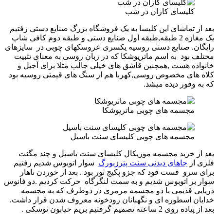
کلیسای کازان در شب
بعد از تماشای این کلیسا به یک فروشگاه بزرگ صنایع دستی رفتیم
یک مغازه 2 طبقه,طبقه اول صنایع دستی و طبقه دوم کافی شاپ
رایگان. صنایع دستی روسیه یکسری عروسکهای چوبی در سایزهای
مختلف بود به اسم ماتریوشکا که در زبان روسی به معنای تثبیت
خانواده هست ,همچنین قاشق های خیلی جالب مثلا برای آجیل و
کلاه های مخصوص روسی,کهربا هم از سنگ های قیمتی روسیه بود
که به وفور دیده میشد.
مجسمه های چوبی ماتریوشکا
مجسمه های چوبی کلیسای سنت باسیل
بعد از خرید مجسمه موزیکال کلیسای سنت باسیل و چند مگنت
فلزی از
جاهای دیدنی سنت پترزبورگ
سوار اتوبوس شدیم رفتیم
برای سرو فست فود که جزو پکیج تور بود . بعد از خوردن ناهار
سوار بر اتوبوس شدیم و به سمت لنگرگاه حرکت کردیم .دو فانوس
دریایی قدیمی با دو مجسمه مرمری در دوطرف که به مجسمه
خدایان اسطوره ای و نگهبانان رودخونه معروف شدن قرار داشت.
بعد از پیاده روی 2 ساعته تصمیم گرفتیم بریم خیابون نوسکی .