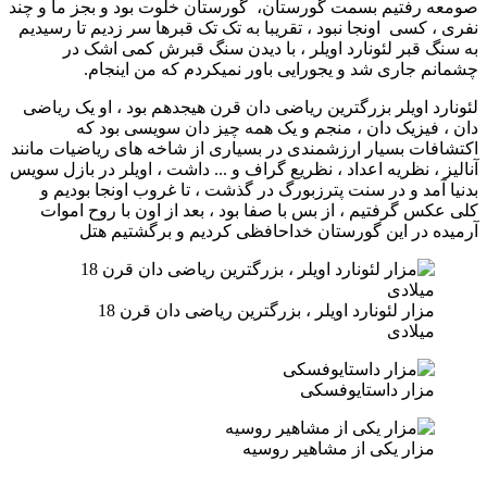
صومعه رفتیم بسمت گورستان، گورستان خلوت بود و بجز ما و چند
نفری ، کسی اونجا نبود ، تقریبا به تک تک قبرها سر زدیم تا رسیدیم
به سنگ قبر لئونارد اویلر ، با دیدن سنگ قبرش کمی اشک در
چشمانم جاری شد و یجورایی باور نمیکردم که من اینجام.
لئونارد اویلر بزرگترین ریاضی دان قرن هیجدهم بود ، او یک ریاضی
دان ، فیزیک دان ، منجم و یک همه چیز دان سویسی بود که
اکتشافات بسیار ارزشمندی در بسیاری از شاخه های ریاضیات مانند
آنالیز ، نظریه اعداد ، نظریع گراف و ... داشت ، اویلر در بازل سویس
بدنیا آمد و در سنت پترزبورگ در گذشت ، تا غروب اونجا بودیم و
کلی عکس گرفتیم ، از بس با صفا بود ، بعد از اون با روح اموات
آرمیده در این گورستان خداحافظی کردیم و برگشتیم هتل
مزار لئونارد اویلر ، بزرگترین ریاضی دان قرن 18
میلادی
مزار داستایوفسکی
مزار یکی از مشاهیر روسیه