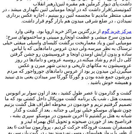
داشت.پای دیوار کرملین هم مقبره لنین(رهبر انقلاب
کمونیستی)قرار داشت که در اونجا مومیایی لنین نگهداری میشد ، در
صف منتظر ماندیم تا مجسمه لنین رو ببینیم ، اجازه عکس برداری
نمیدادن ، در ضلع شرقی میدون هم بازار گوم قرار داشت.
مرکز خرید گوم
از بزرگترین مراکز خرید اروپا بود. وقتی وارد
میدون سرخ میشی و عظمت اونجارو میبینی و ساختمونهای سرخ؛
مومیایی لنین و یاد معماربخت برگشت کلیسای واسیلی میفتی خیلی
ترسناک به نظر میرسه.ولی دیدن عروس دامادهایی که با لباس
ساده و بدون آرایش اومدن اونجا و عروسیشون رو جشن گرفتن
کلی دل آدم رو شاد میکنه.در روسیه عروس و دامادها در روز
عروسیشون به مکانهای تاریخی و دیدنی شهر میرن و عکس
میگیرن.این میدون پر بود از عروس دامادهای جورواجور که مردم
دورشون جمع شده بودن و گورکا گورکا سر میدادن یعنی بدی نبینید
و همیشه خوش باشید .
گشت و گذارمون تا عصر طول کشید ، بعد از اون سوار بر اتوبوس
بسمت هتل ، شب یک برنامه گشت موزیکال داخل کشتی بود که ما
تصمیم گرفتیم نریم و خودمون در محوطه اطراف هتل گشت بزنیم
چون شبهای موسکو خیلی نورانی و جذابه . بعد از گشت و گذار
شبانه به هتل برگشتیم تا آخرین شبمون در موسکو سپری بشه ،
فرداصبح بعد از خوردن صبحونه و تحویل اتاق بهمراه لیدر و
همسفران بسمت فرودگاه حرکت کردیم ، پروازمون ساعت 6 بعد
از ظهر با پرواز هواپیمای روسی نوردویند بود ، در گیت بازرسی به