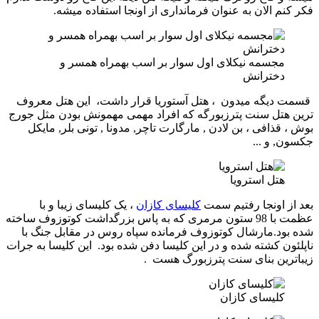
فکر کنم الان به عنوان فرمانداری از اونجا استفاده میشه.
مجسمه نیکلای اول سوار بر اسب بهمراه همسر و
دخترانش
قسمت دیگه میدون ، هتل آستوریا قرار داشت، این هتل معروف
ترین هتل سنت پترزبورگه که افراد مهمی مهمونش بودن مثل جورج
بوش ، قذافی ، بن لادن , مارگارت تاچر, مدونا , تونی بلر, مایکل
جکسون, و ...
هتل استرویا
بعد از اونجا رفتیم سمت
کلیسای کازان
، یک کلیسای زیبا و با
عظمت با 98 ستون مرمری که به پاس بزرگداشت کوتوزوف ساخته
شده بود.مارشال کوتوزوف فرمانده سپاه روس در مقابل جنگ با
ناپلئون کشته شده و در این کلیسا دفن شده بود. این کلیسا به جرات
زیباترین بنای سنت پترزبورگ هست .
کلیسای کازان