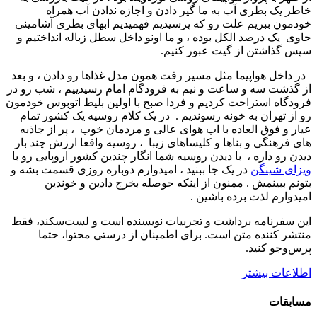
خاطر یک بطری آب به ما گیر دادن و اجازه ندادن آب همراه
خودمون ببریم علت رو که پرسیدیم فهمیدیم ابهای بطری آشامینی
حاوی یک درصد الکل بوده ، و ما اونو داخل سطل زباله انداختیم و
سپس گذاشتن از گیت عبور کنیم.
در داخل هواپیما مثل مسیر رفت همون مدل غذاها رو دادن ، و بعد
از گذشت سه و ساعت و نیم به فرودگام امام رسیدییم ، شب رو در
فرودگاه استراحت کردیم و فردا صبح با اولین بلیط اتوبوس خودمون
رو از تهران به خونه رسوندیم . در یک کلام روسیه یک کشور تمام
عیار و فوق العاده با اب هوای عالی و مردمان خوب ، پر از جاذبه
های فرهنگی و بناها و کلیساهای زیبا ، روسیه واقعا ارزش چند بار
دیدن رو داره ، با دیدن روسیه شما انگار چندین کشور اروپایی رو با
ویزای شینگن
در یک جا ببنید ، امیدوارم دوباره روزی قسمت بشه و
بتونم ببینمش . ممنون از اینکه حوصله بخرج دادین و خوندین
امیدوارم لذت برده باشین .
این سفرنامه برداشت و تجربیات نویسنده است و لست‌سکند، فقط
منتشر کننده متن است. برای اطمینان از درستی محتوا، حتما
پرس‌وجو کنید.
اطلاعات بیشتر
مسابقات