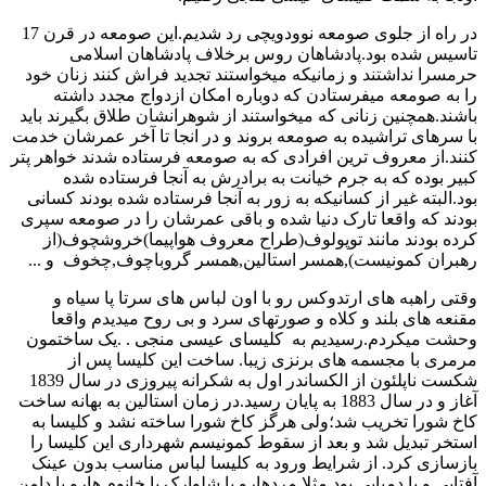
در راه از جلوی صومعه نوودویچی رد شدیم.این صومعه در قرن 17
تاسیس شده بود.پادشاهان روس برخلاف پادشاهان اسلامی
حرمسرا نداشتند و زمانیکه میخواستند تجدید فراش کنند زنان خود
را به صومعه میفرستادن که دوباره امکان ازدواج مجدد داشته
باشند.همچنین زنانی که میخواستند از شوهرانشان طلاق بگیرند باید
با سرهای تراشیده به صومعه بروند و در انجا تا آخر عمرشان خدمت
کنند.از معروف ترین افرادی که به صومعه فرستاده شدند خواهر پتر
کبیر بوده که به جرم خیانت به برادرش به آنجا فرستاده شده
بود.البته غیر از کسانیکه به زور به آنجا فرستاده شده بودند کسانی
بودند که واقعا تارک دنیا شده و باقی عمرشان را در صومعه سپری
کرده بودند مانند توپولوف(طراح معروف هواپیما)خروشچوف(از
رهبران کمونیست),همسر استالین,همسر گروباچوف,چخوف و ...
وقتی راهبه های ارتدوکس رو با اون لباس های سرتا پا سیاه و
مقنعه های بلند و کلاه و صورتهای سرد و بی روح میدیدم واقعا
وحشت میکردم.رسیدیم به کلیسای عیسی منجی . .یک ساختمون
مرمری با مجسمه های برنزی زیبا. ساخت این کلیسا پس از
شکست ناپلئون از الکساندر اول به شکرانه پیروزی در سال 1839
آغاز و در سال 1883 به پایان رسید.در زمان استالین به بهانه ساخت
کاخ شورا تخریب شد؛ولی هرگز کاخ شورا ساخته نشد و کلیسا به
استخر تبدیل شد و بعد از سقوط کمونیسم شهرداری این کلیسا را
بازسازی کرد. از شرایط ورود به کلیسا لباس مناسب بدون عینک
آفتابی و یا دمپایی بود.مثلا مردهارو با شلوارک یا خانوم هارو با دامن