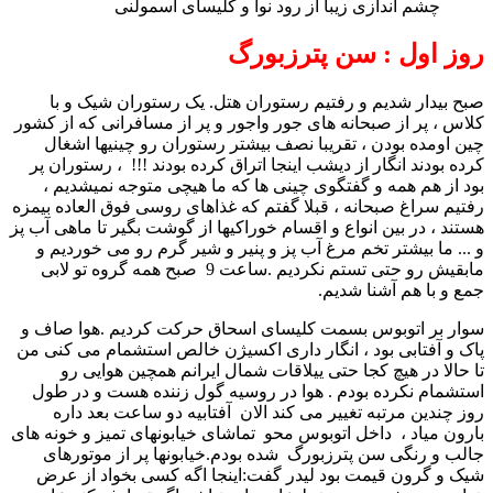
چشم اندازی زیبا از رود نوا و کلیسای اسمولنی
روز اول : سن پترزبورگ
صبح بیدار شدیم و رفتیم رستوران هتل. یک رستوران شیک و با
کلاس ، پر از صبحانه های جور واجور و پر از مسافرانی که از کشور
چین اومده بودن ، تقریبا نصف بیشتر رستوران رو چینیها اشغال
کرده بودند انگار از دیشب اینجا اتراق کرده بودند !!! ، رستوران پر
بود از هم همه و گفتگوی چینی ها که ما هیچی متوجه نمیشدیم ،
رفتیم سراغ صبحانه ، قبلا گفتم که غذاهای روسی فوق العاده بیمزه
هستند ، در بین انواع و اقسام خوراکیها از گوشت بگیر تا ماهی آب پز
و ... ما بیشتر تخم مرغ آب پز و پنیر و شیر گرم رو می خوردیم و
مابقیش رو حتی تستم نکردیم .ساعت 9 صبح همه گروه تو لابی
جمع و با هم آشنا شدیم.
سوار بر اتوبوس بسمت کلیسای اسحاق حرکت کردیم .هوا صاف و
پاک و آفتابی بود ، انگار داری اکسیژن خالص استشمام می کنی من
تا حالا در هیچ کجا حتی ییلاقات شمال ایرانم همچین هوایی رو
استشمام نکرده بودم . هوا در روسیه گول زننده هست و در طول
روز چندین مرتبه تغییر می کند الان آفتابیه دو ساعت بعد داره
بارون میاد ، داخل اتوبوس محو تماشای خیابونهای تمیز و خونه های
جالب و رنگی سن پترزبورگ شده بودم.خیابونها پر از موتورهای
شیک و گرون قیمت بود لیدر گفت:اینجا اگه کسی بخواد از عرض