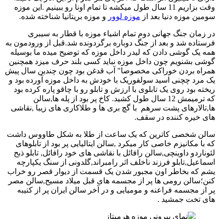
وقت بزاریم 11 سال طول میکشه تا تمام اونا رو ببینیم .این موزه
سومین موزه دنیا بعد از
موزه لوور
و موزه بریتانیا شناخته شده.
در زمان جنگ جهانی دوم تمام اشیاء موزه با قطار به سیبری
فرستاده شد و بعد از جنگ دوباره برگردونده شد.قبل از ورودمون به
همه یک گوشی دادن که لیدر داخل موزه که توضیح میده ما بوسیله
گوشی بشنویم چون داخل موزه نباید کسی بلند حرف میزد همچنین
همراه بردن خوراکی مخصوصا" آب قدغن بود چون چندین سال پیش
یک مرد چچنی اسید سولفوریک با خودش به داخل موزه آورده بود و
ریخته بود روی یک تابلوی با ارزش و تابلو رو با چاقو پاره کرده بود
که ترمیمش 12 سال طول کشید. کاخ پر بود از پله ها,سالن
ها,تالارهای پشت سرهم با گچ بری ها و طلاکاری های زیبا ,نقاشی
های خیره کننده در سقف.
سالن شخصی کاترین که یک ساعت از طلا به شکل طاووس داشت
که با مکانیزم خاصی کار میکرد ,سالن ایتالیایی پر بود از تابلوهای
لئوناردو داوینچی,سالن رافائل با نقاشی های خود رافائل, تابلو ذبح
اسماعیل,تابلو فرزند ناخلف اثر رامبراند,گلدونی از سنگ یکپارچه
یشم که بخاطر اون مجبور شدن یک قسمت از دیوار قصر رو خراب
کنن؛سالن رومی ها پر از مجسمه های قبل میلاد مسیح,سالن مصر
پر از مجسمه فراعنه و مومیایی و در آخر سالن ایران پر از کتیبه
های تخت جمشید .