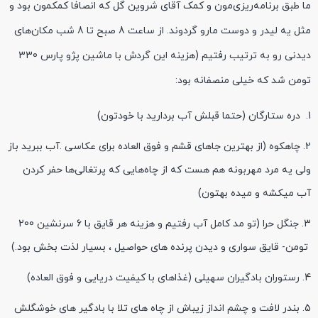
ما طبق برنامه‌ریزی‌مون و کمک آقای شروین گل که انصافا کمکمون بود و
مثل یه لیدر و دوست مارو گردوند. از ساعت 8 صبح تا 8 شب مکان‌های
دیدنی رو به ترتیب رفتیم (هزینه این گردش با ماشین پژو پارس 330
تومن شد که خیلی منصفانه بود:
دره ستارگان
(حتما قبلش آب بردارید با خودتون)
چاهکوه
(از بهترین جاهای قشم و فوق العاده برای عکاسی .آب ببرید باز
ولی یه مرد مهربونه هم هست که از چاه‌هایی که پرتغالی‌ها حفر کردن
آب میکشه و میده بهتون)
جنگل حرا
(تو مد کامل آب رفتیم و هزینه هر قایق با 6 سرنشین 200
تومن- قایق سواری و دیدن پرنده های حواصیل ، بسیار لذت بخش بود.)
رستوران بادگیران سهیلی (غذاهای با کیفیت دریایی و فوق العاده)
بندر لافت و چشم انداز زیباش از چاه های تلا با بادگیر های خوشگلش