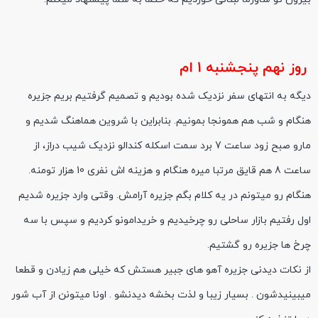
روز نهم پنجشنبه 1 ام
دیگه به انتهای سفر نزدیک شده بودیم و تصمیم گرفتیم بریم جزیره
هنگام و شب هم همونجا بمونیم. بنابراین با شروین هماهنگ شدیم و
مارو صبح زود ساعت 7 برد سمت اسکله کندالو نزدیک شیب دراز، از
ساعت 8 هم قایق مرتبا میره هنگام و هزینه اش نفری 10 هزار تومنه.
هنگام رو میتونم در یه کلام بگم جزیره آرامش. وقتی وارد جزیره شدیم
اول رفتیم بازار ساحلی رو چرخیدیم و خریدامونو کردیم و سپس با سه
چرخ ها جزیره رو گشتیم.
از نکات دیدنی جزیره آهو های جبیر هستش که خیلی هم زیادن و قطعا
میبینیدشون . بسیار زیبا و لذت بخشه دیدنشو . اونا میتونن از آب شور