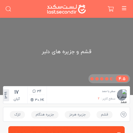
قشم و جزیره های دلبر
4.5
17
34
سفر با ممد
1399
سطح کاربر :
2
آبان
30.6K
قشم
جزیره هرمز
جزیره هنگام
لارک