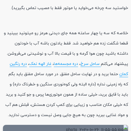
خواستید سه چرخه می‌خواید یا موتور فقط با مصیب تماس بگیرید).
خلاصه که سه یا چهار ساعته همه جای دیدنی هرمز رو میتونید ببینید و
قطعا شگفت زده هم خواهید شد. فقط یادتون باشه آب با خودتون
داشته باشید چون هوا گرمه و با قیمت بالا آب و نوشیدنی می‌فروشن.
پیشنهاد می‌کنم
ساحل سرخ
،
دره مجسمه‌ها
،
غار الهه نمک
،
دره رنگین
کمان
حتما برید و در نهایت ساحل مفنق. در مورد ساحل مفنق باید بگم
که راه زمینی نداره (داره البته ولی کوه‌نوردی سنگین و خطرناک داره) و
باید با قایق برید، خیلی ساده از همون موتوری‌ها پرس و جو کنید و برید
که خیلی مکان مناسب و زیبایی برای کمپ کردن هستش، قبلش هم آب
و مواد غذایی ببرید چون به هیچ جایی وصل نیست و دسترسی ندارید.