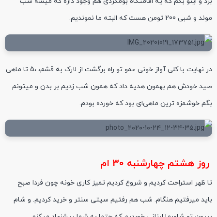
برد و اینو بگم که یه اقامتگاه بومگردی هم وجود داره که میشه شب
موند و شبی 200 تومن هست که البته ما نموندیم.
در نهایت با کلی آواز خونی عمو تو راه برگشت از لارک به قشم، ،5 تا ماهی
صید خودش هم بهمون هدیه داد که همون شب زدیم بر بدن و میتونم
بگم خوشمزه ترین ماهی‌ای بود که خورده بودم.
روز هشتم چهارشنبه 30 ام
تا ظهر استراحت کردیم و شروع کردیم تمیز کاری خونه چون فردا صبح
باید میرفتیم هنگام. شب هم رفتیم سیتی سنتر و خرید کردیم. و شام
بیرون تو شاورما لبنانی خوردیم که حتما به شما پیشنهاد میکنم.