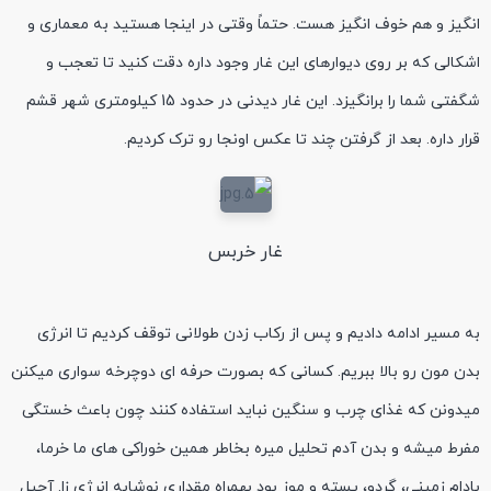
انگیز و هم خوف انگیز هست. حتماً وقتی در اینجا هستید به معماری و
اشکالی که بر روی دیوارهای این غار وجود داره دقت کنید تا تعجب و
شگفتی شما را برانگیزد. این غار دیدنی در حدود 15 کیلومتری شهر قشم
قرار داره. بعد از گرفتن چند تا عکس اونجا رو ترک کردیم.
غار خربس
به مسیر ادامه دادیم و پس از رکاب زدن طولانی توقف کردیم تا انرژی
بدن مون رو بالا ببریم. کسانی که بصورت حرفه ای دوچرخه سواری میکنن
میدونن که غذای چرب و سنگین نباید استفاده کنند چون باعث خستگی
مفرط میشه و بدن آدم تحلیل میره بخاطر همین خوراکی های ما خرما،
بادام زمینی، گردو، پسته و موز بود بهمراه مقداری نوشابه انرژی زا. آجیل