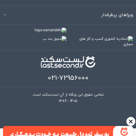
10 دی 1401 ساعت 18:30
درود و سپاس بابت نگارش سفرنامه جذاب و گیرا، بسیار خرسندم از قلم شیوا و
روان .همیشه به سفر و در پناه حق باشید
0
پاسخ
Yashar
10 دی 1401 ساعت 18:24
این سفرنامه از بس جالب بود که تا الان سه بار خوندم. نکاتی هم که در بین
نوشته ها ذکر کردی خیلی مفید بودن. برقرار و پایدار باشی
0
پاسخ
یاسر رجایی نژاد
10 دی 1401 ساعت 16:23
×
درود بر آقای شاهمرادی. از خواندن سفرنامه شما بسی لذت بردم و جای افسوس
دارد که چرا جزایر جنوبی ما ناشناخته مونده و تا بحال اون طور که باید کشف