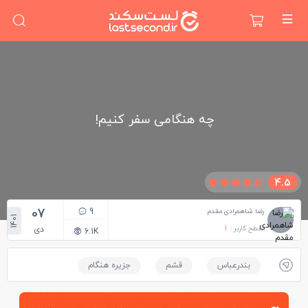
چه هنگامی سفر کنیم!
4.5
07
9
رضا شاهمرادی مقدم
1401
سطح کاربر :
1
دی
6.1K
بندرعباس
قشم
جزیره هنگام