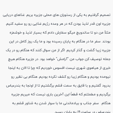
تصمیم گرفتیم به یکی از رستوران های محلی جزیره بریم. غذاهای دریایی
جزیره اون قدر لذیذ بودن که در هر وعده رژیم غذایی رو رو سفید کنیم.
مثلاً من دو تا ساندویچ میگو سفارش دادم که بسیار لذیذ و خوشمزه
بودند. سفر ما در هنگام به پایان رسیده بود و ما یک روز کامل در این
جزیره زیبا گشت و گذار کردیم. اگر از من سوال کنند که هنگام رو در یک
جمله توصیف کن جواب من "آرامش" خواهد بود. در جزیره هنگام هیچ
خبری از هیاهوی شهری نیست افسوس خوردیم که چرا تا الان به اینجا
نیومده بودیم و هنگام زیبا رو کشف نکرده بودیم. هنگام بی نظیر رو
بدرود گفتیم و با قایق به سمت قشم برگشتیم تا از اونجا به بندرعباس
برگردیم و مطمئنم که قطعاً این آخرین باری نیست که میریم جزیره
هنگام. سفر جذاب و بیادماندنی ما با سوار شدن به شناور قشم به
بندرعباس در ساعت 19 به پایان رسید.