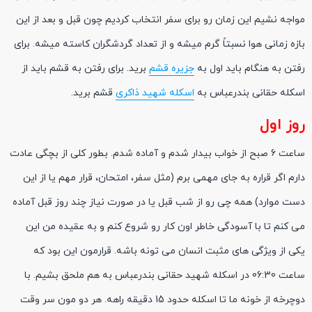
مواجه نشیم این زمان رو برای سفر انتخاب کردیم چون قبل و بعد از این
بازه زمانی هوا نسبتاً گرم میشه و از تعداد گردشگران کاسته میشه. برای
رفتن به هنگام باید اول به
جزیره قشم
برید. برای رفتن به قشم باید از
اسکله حقانی بندرعباس به
اسکله شهید ذاکری
قشم برید.
روز اول
ساعت 6 صبح از خواب بیدار شدم و آماده شدم. بطور کلی از بچگی عادت
دارم اگر قراره به جای مهمی برم (مثل سفر، امتحان، قرار مهم یا از این
دست موارد) همه چی رو از شب قبل یا در صورت نیاز چند روز قبل آماده
می کنم تا با آسودگی خاطر اون کار رو شروع کنم و به عقیده من این
یکی از ویژگی های مثبت انسان می تونه باشه. قرارمون این بود که
ساعت 06:30 در اسکله شهید حقانی بندرعباس به هم ملحق بشیم. با
دوچرخه از خونه ما تا اسکله حدود 15 دقیقه راهه. هر دو مون سر وقت