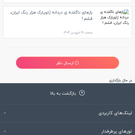
رازهای ناگفته ی دردانه ژئوپارک هزار رنگ ایران،
قشم !
جمعه، 29 فروردین 1404
ارسال نظر
فائزه صالحی
17 دی 1401 ساعت 01:51
درود بر شما نگارشی سهل و مطالبی ارزنده.موید باشید
0
پاسخ
آیگین قباخلو