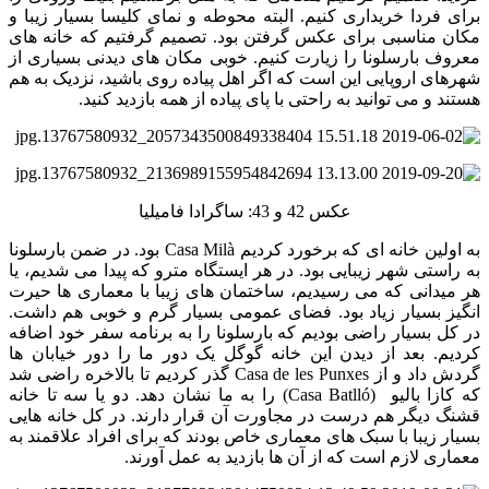
برای فردا خریداری کنیم. البته محوطه و نمای کلیسا بسیار زیبا و
مکان مناسبی برای عکس گرفتن بود. تصمیم گرفتیم که خانه های
معروف بارسلونا را زیارت کنیم. خوبی مکان های دیدنی بسیاری از
شهرهای اروپایی این است که اگر اهل پیاده روی باشید، نزدیک به هم
هستند و می توانید به راحتی با پای پیاده از همه بازدید کنید.
عکس 42 و 43: ساگرادا فامیلیا
به اولین خانه ای که برخورد کردیم Casa Milà بود. در ضمن بارسلونا
به راستی شهر زیبایی بود. در هر ایستگاه مترو که پیدا می شدیم، یا
هر میدانی که می رسیدیم، ساختمان های زیبا با معماری ها حیرت
انگیز بسیار زیاد بود. فضای عمومی بسیار گرم و خوبی هم داشت.
در کل بسیار راضی بودیم که بارسلونا را به برنامه سفر خود اضافه
کردیم. بعد از دیدن این خانه گوگل یک دور ما را دور خیابان ها
گردش داد و از Casa de les Punxes گذر کردیم تا بالاخره راضی شد
که کازا بالیو (Casa Batlló) را به ما نشان دهد. دو یا سه تا خانه
قشنگ دیگر هم درست در مجاورت آن قرار دارند. در کل خانه هایی
بسیار زیبا با سبک های معماری خاص بودند که برای افراد علاقمند به
معماری لازم است که از آن ها بازدید به عمل آورند.