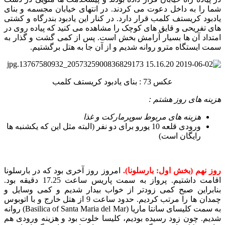
شما را به داخل دعوت می کردند. در انتهای خیابان مجسمه و بنای
یادبود کریستف کلمب قرار دارد. در کنار این یادبود بندرگاه و کشتی
های تفریحی و قایق های کوچک را مشاهده می کنید که پیاده روی در
امتداد آن ها بسیار آرامش بخش است. پس از کمی گشت و گذار به
سمت ایستگاه مترو روانه شدیم و از آن جا به هتل برگشتیم.
عکس 73 : بنای یادبود کریستف کلمب
هزینه های روز هشتم :
هزینه های مربوط سوپرمارکت و غذا
ورودی قلعه 10 یورو برای دو نفر (البته مثل این که یکشنبه ها
رایگان است)
روز نهم (بخش اول: بارسلونا).
امروز روز آخری بود که در بارسلونا
اقامت داشتیم. پرواز به سمت پاریس ساعت 17.25 دقیقه بود.
بنابراین صبح کمی زودتر از خواب بیدار شدیم و کمی وسایل و
چمدان ها را مرتب کردیم. حدود ساعت 9 از هتل خارج و با اتوبوس
به سمت کلیسای سانتا ماریا (Basilica of Santa Maria del Mar) روانه
شدیم. چون زود رسیده بودیم، کلیسا خلوت بود و هزینه ورودی هم