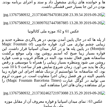
ها و خواننده های زیادی مشغول داد و ستد و اجرای برنامه بودند.
بودن در این جا بسیار حس قشنگی داشت.
عکس 61 و 62: موزه ملی کاتالونیا
از پله ها که در حال پایین آمدن بودیم، در هر پاگردی منظره جدید و
زیبایی چشم نوازی می کرد. فواره جادویی (Magic Fountain of
Montjuïc) در پایین پله ها و در کنار میدان اسپانیا قرار داشت. این
فواره بسیار زیبا صبح که آمدیم روشن بود، ولی موقع برگشت
متاسفانه هنوز فعال نشده بود. البته در هنگام غروب و شب فواره
روشن می شود ومنظره بسیار زیبایی را همراه با موسیقی و رقص
رنگ ها پدید می آورد. زمان شروع نمایش هم از ساعت 9 تا 10 شب
بود، که متاسفانه ما نتوانستیم از نزدیک شاهد اجرای این فواره زیبا
باشیم. البته در هر فصل زمان اجرا متفاوت است. در صورت لزوم
می توانید در گوگل عبارت (Magic Fountain Barcelona Times) را
برای مشاهده زمان های اجرا مشاهده کنید.
عکس 63 : نمای میدان اسپانیا و فواره معروف آن از مقابل موزه
ملی بارسلونا