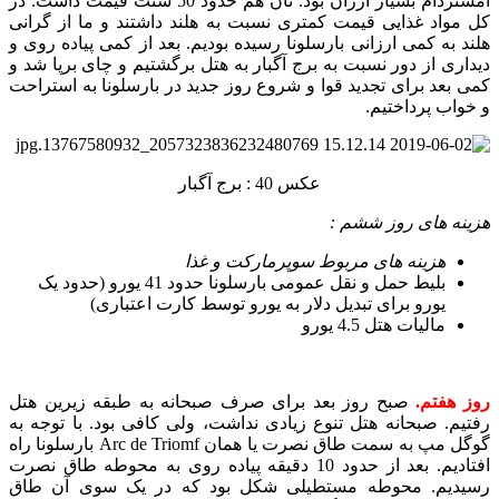
آمستردام بسیار ارزان بود. نان هم حدود 50 سنت قیمت داشت. در
کل مواد غذایی قیمت کمتری نسبت به هلند داشتند و ما از گرانی
هلند به کمی ارزانی بارسلونا رسیده بودیم. بعد از کمی پیاده روی و
دیداری از دور نسبت به برج آگبار به هتل برگشتیم و چای برپا شد و
کمی بعد برای تجدید قوا و شروع روز جدید در بارسلونا به استراحت
و خواب پرداختیم.
عکس 40 : برج آگبار
هزینه های روز ششم :
هزینه های مربوط سوپرمارکت و غذا
بلیط حمل و نقل عمومی بارسلونا حدود 41 یورو (حدود یک
یورو برای تبدیل دلار به یورو توسط کارت اعتباری)
مالیات هتل 4.5 یورو
روز هفتم.
صبح روز بعد برای صرف صبحانه به طبقه زیرین هتل
رفتیم. صبحانه هتل تنوع زیادی نداشت، ولی کافی بود. با توجه به
گوگل مپ به سمت طاق نصرت یا همان Arc de Triomf بارسلونا راه
افتادیم. بعد از حدود 10 دقیقه پیاده روی به محوطه طاق نصرت
رسیدیم. محوطه مستطیلی شکل بود که در یک سوی آن طاق