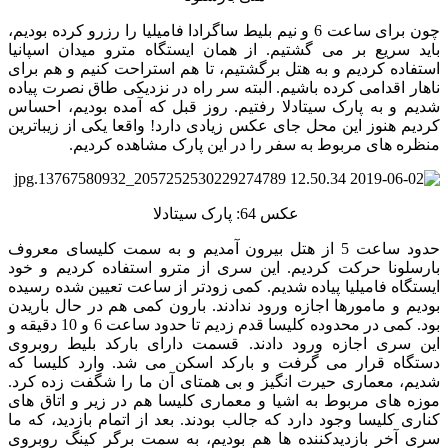
چون برای ساعت 6 و نیم بلیط ساگرادا فامیلیا را رزرو کرده بودیم،
باید سریع بر می گشتیم. از همان ایستگاه مترو میدان اسپانیا
استفاده کردیم و به هتل برگشتیم، تا هم استراحت کنیم و هم برای
ناهار اقدامی کرده باشیم. البته سر راه در نزدیکی طاق نصرت پیاده
شدیم و به پارک سیتادلا رفتیم. روز قبل که آمده بودیم، احساس
کردیم هنوز این محل جای عکس زیادی دارد! واقعا یکی از زیباترین
منظره های مربوط به سفر را در این پارک مشاهده کردیم.
عکس 64: پارک سیتادلا
حدود ساعت 5 از هتل بیرون آمدیم و به سمت کلیسای معروف
بارسلونا حرکت کردیم. این سری از مترو استفاده کردیم و خود
ایستگاه فامیلیا پیاده شدیم. کمی زودتر از ساعت تعیین شده رسیده
بودیم و مامورها اجازه ورود ندادند. بارون کمی هم در حال باریدن
بود. کمی در محدوده کلیسا قدم زدیم تا حدود ساعت 6 و 10 دقیقه و
این سری اجازه ورود دادند. قسمت دارای بارکد بلیط روبروی
دستگاه قرار می گرفت و بارکد اسکن می شد. وارد کلیسا که
شدیم، معماری حیرت انگیز و بی همتای آن ما را شگفت زده کرد.
موزه های مربوط به اشیا و معماری کلیسا هم در زیر و اتاق های
کناری کلیسا وجود دارد که جالب بودند. بعد از اتمام بازدید، که ما
سری آخر بازدیدکننده ها هم بودیم، به سمت برگر کینگ روبروی