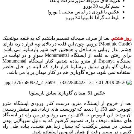
هزینه های مربوط سوپرمارکت و غذا
سیم کارت 30 یورو
عکس با فردی در لباس محلی 1 یورو!
بلیط ساگرادا فامیلیا 34 یورو
روز هشتم.
بعد از صرف صبحانه تصمیم داشتیم که به قلعه مونتجیک
(Montjuic Castle) برویم. چون این قلعه در بالای تپه قرار دارد، دارای
چشم انداز زیبایی به ساحل و همچنین خود شهر بارسلونا می باشد.
برای رفتن به قلعه از ایستگاه Monumental سوار و در نهایت در
ایستگاه Espanya از مترو پیاده شدیم. کنار ایستگاه Monumental
میدان گاو بازی سابق بارسلونا قرار دارد که البته در حال حاضر
استفاده نمی شود. موزه گاوبازی هم در کنار میدان بر پا می باشد.
عکس 51: میدان گاوبازی سابق بارسلونا
بعد از خروج از ایستگاه مترو، درست کنار ورودی ایستگاه مترو
اتوبوس خط 150 را دیدیم که توریست های زیادی هم منتظر رسیدن
آن بودند. این اتوبوس تا بالای تپه می رود و در بین راه در ایستگاه
های مختلف توقف دارد. تصمیم گرفتیم که به دلیل سربالایی بودن
مسیر، در مسیر برگشت که بسیار زیبا هم هست، پیاده طی راه
کنیم و در مسیر رفت از همان اتوبوس استفاده شود.