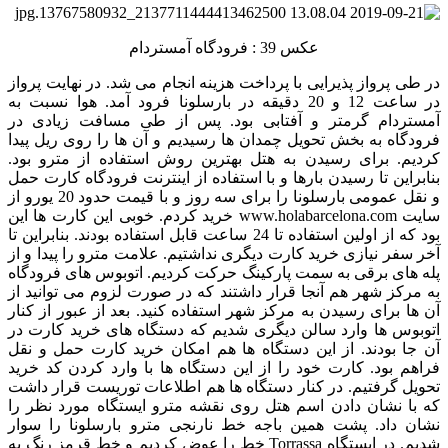
عکس 39 : فرودگاه آمستردام
در طی پرواز پذیرایی با پرداخت هزینه انجام می شد. در نهایت پرواز
در ساعت 12 و 20 دقیقه در بارسلونا فرود آمد. هوا نسبت به
آمستردام گرمتر و آفتابی بود. پس از طی مسافت زیادی در
فرودگاه به بخش تحویل چمدان ها رسیدیم و آن ها را روی ریل پیدا
کردیم. برای رسیدن به هتل بهترین روش استفاده از مترو بود.
بنابراین تا رسیدن بارها و با استفاده از اینترنت فرودگاه کارت حمل
و نقل عمومی بارسلونا را برای سه روز و با قیمت حدود 20 یورو از
سایت www.holabarcelona.com خرید کردم. خوبی این کارت ها این
بود که از اولین استفاده تا 24 ساعت قابل استفاده بودند. بنابراین تا
آخر سفر نیازی خرید کارت دیگری نداشتیم. علامت مترو را پیدا و از
پله های برقی به سمت پارکینگ حرکت کردیم. اتوبوس های فرودگاه
به مرکز شهر هم آنجا قرار داشتند که در صورت لزوم می توانید از
آن ها برای رسیدن به مرکز شهر استفاده کنید. بعد از عبور از کنار
اتوبوس ها وارد سالن دیگری شدیم که دستگاه های خرید کارت در
آن جا بودند. از این دستگاه ها هم امکان خرید کارت حمل و نقل
فراهم بود. کارت خود را از این دستگاه ها با وارد کردن کد خرید
تحویل گرفتیم. در کنار دستگاه ها هم اطلاعات توریست قرار داشت
که با نشان دادن اسم هتل روی نقشه مترو ایستگاه مورد نظر را
نشان داد. پشت همین باجه خط نارنجی مترو بارسلونا را سوار
شدیم. در ایستگاه Torrassa خط را عوض کردیم و خط قرمز رنگ به