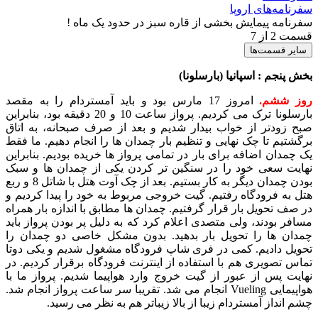
سفرنامه‌های اروپا
سفرنامه پیمایش بخشی از قاره سبز در حدود یک ماه !
قسمت 2 از 7
سایر قسمت‌ها
بخش پنجم : اسپانیا (بارسلونا)
روز ششم.
امروز 17 مارس بود و باید آمستردام را به مقصد
بارسلونا ترک می کردیم. پرواز ساعت 10 و 20 دقیقه بود، بنابراین
صبح زودتر از خواب بیدار شدیم و بعد از صرف صبحانه، به اتاق
برگشتیم تا چک نهایی و تنظیم بار چمدان ها را انجام دهیم. ما فقط
یک چمدان اضافه برای بار در تمامی پرواز ها خریده بودیم. بنابراین
نهایت سعی خود را در سنگین تر کردن یکی از چمدان ها و سبک
بودن چمدان دیگر به کار بستیم. بعد از چک آوت هتل با شاتل 8 و ربع
هتل به فرودگاه رفتیم. گیت خروجی مربوط به خود را پیدا کردیم و
در صف تحویل بار قرار گرفتیم. چمدان ها مطابق با اندازه بار همراه
مسافر بودند، ولی متصدی اعلام کرد که به دلیل پر بودن پرواز باید
چمدان ها را تحویل بار بدهید. بدون مشکل خاصی دو چمدان را
تحویل دادیم. کمی در فری شاپ فرودگاه مشغول شدیم و یکی دوتا
تماس تصویری هم با استفاده از اینترنت فرودگاه برقرار کردیم. در
نهایت پس از عبور از گیت خروج وارد هواپیما شدیم. پرواز ما با
هواپیمایی Vueling انجام می شد. تقریبا سر ساعت پرواز انجام شد.
چشم انداز آمستردام زیبا از بالا زیباتر هم به نظر می رسید.