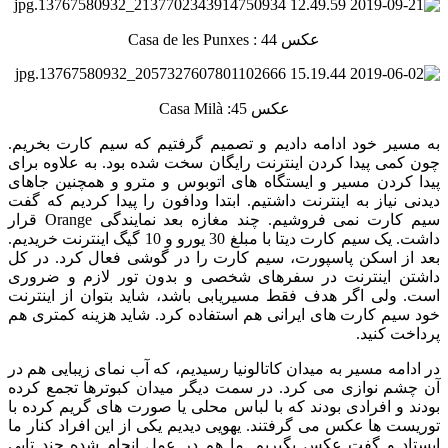
عکس 44 : Casa de les Punxes
عکس 45: Casa Milà
به مسیر خود ادامه دادیم و تصمیم گرفتیم که سیم کارت بخریم.
چون کمی پیدا کردن اینترنت رایگان سخت شده بود. به علاوه برای
پیدا کردن مسیر و ایستگاه های اتوبوس و مترو و همچنین جاهای
دیدنی نیاز به اینترنت داشتیم. ابتدا ودافون را پیدا کردیم که گفت
سیم کارت نمی فروشیم. چند مغازه بعد نمایندگی Orange قرار
داشت. یک سیم کارت دیتا با مبلغ 30 یورو و 10 گیگ اینترنت خریدیم.
بعد از اسکن پاسپورت، سیم کارت را در گوشی فعال کرد. در کل
داشتن اینترنت در سفرهای شخصی و بدون تور لازم و ضروری
است. ولی اگر هدف فقط مسیریابی باشد، شاید بتوان از اینترنت
خود سیم کارت های ایرانی هم استفاده کرد. شاید هزینه کمتری هم
پرداخت کنید.
در ادامه مسیر به میدان کاتالونیا رسیدیم، که آب نمای زیبایی هم در
آن چشم نوازی می کرد. در سمت دیگر میدان کبوترها تجمع کرده
بودند و افرادی بودند که با لباس محلی یا صورت های گریم کرده با
توریست ها عکس می گرفتند. یهویی دیدیم یکی از این افراد کنار ما
ایستاد و گفت عکس بگیریم. ما هم در عمل انجام شده چند تایی