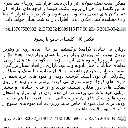
ممکن است صف طولانی تر از این باشد. قرار شد روزهای بعد سری
به این کلیسا و داخل آن بزنیم. پشت کلیسا و کوچه های اطراف آن
هم مکان های دیدنی محسوب می شوند و اگر در نرم افزار Vist A
City مشاهده کنید، مکان دیدنی اطراف را به شما نشان خواهد داد.
عکس 46 : کلیسای جامع بارسلونا
دوباره به خیابان لارامبلا برگشتیم. در حال پیاده روی و ویترین
نوردی بودیم که ورودی بازار روز یا همان بازار (la Boqueria) را
دیدیم. بازار پر از میوه های تازه، سبزیجات، گوشت، غذاهای دریایی،
غذاهای خیابانی، آجیل، ادویه و ... بود. بازاری در ابعاد بسیار بزرگتری
نسبت به بازار تجریش داشت، اما قابل مقایسه با سبک و سیاق و
رنگارنگی آن بود. اسنک گوشت دودی و میوه های خرد شده در
ظرف های کوچک چشم نوازی می کردند. بیشتر مشتری ها هم روی
نیمکت های دور مغازه نشسته بودند و از غذای خیابانی و بیشتر
دریایی خود لذت می بردند. در کل قدم زدن در این بازار و امتحان
میوه ها و اسنک های آن تجربه جالبی است. قیمت ها هم مناسب
بودند، برای مثل میوه ای خاص مانند رزبری یا اب میوه های متنوع از
1.5 تا 2.5 یورو قیمت داشتند.