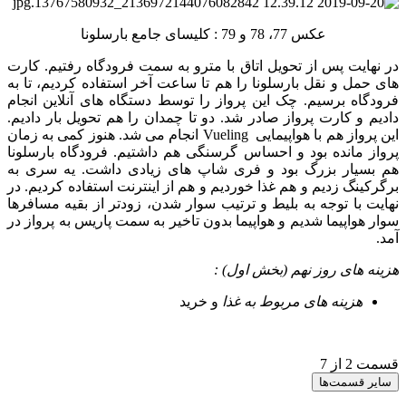
عکس 77، 78 و 79 : کلیسای جامع بارسلونا
در نهایت پس از تحویل اتاق با مترو به سمت فرودگاه رفتیم. کارت
های حمل و نقل بارسلونا را هم تا ساعت آخر استفاده کردیم، تا به
فرودگاه برسیم. چک این پرواز را توسط دستگاه های آنلاین انجام
دادیم و کارت پرواز صادر شد. دو تا چمدان را هم تحویل بار دادیم.
این پرواز هم با هواپیمایی Vueling انجام می شد. هنوز کمی به زمان
پرواز مانده بود و احساس گرسنگی هم داشتیم. فرودگاه بارسلونا
هم بسیار بزرگ بود و فری شاپ های زیادی داشت. یه سری به
برگرکینگ زدیم و هم غذا خوردیم و هم از اینترنت استفاده کردیم. در
نهایت با توجه به بلیط و ترتیب سوار شدن، زودتر از بقیه مسافرها
سوار هواپیما شدیم و هواپیما بدون تاخیر به سمت پاریس به پرواز در
آمد.
هزینه های روز نهم (بخش اول) :
هزینه های مربوط به غذا
و خرید
قسمت 2 از 7
سایر قسمت‌ها