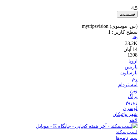
4.5
قسمت‌ها
(س. موسوی) mytripsvision
سطح کاربر :
1
46
33.2K
14
آبان
1398
اروپا
پاریس
بارسلون
رم
آمستردام
وین
پراگ
زوریخ
لوسرن
شهر واتیکان
لاهه
لست‌سکند
سفرنامه‌ها