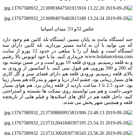
عکس 52و 53: میدان اسپانیا
چند ایستگاه مانده به پایان مسیر، ایستگاه تله کابین هم وجود دارد
که می توانید با آن به ادامه مسیر بپردازید. تله کابین دارای سه
ایستگاه است و بلیط آن را با مبلغی در حدود 12 یورو از سایت
www.holabarcelona.com خریداری کنید. ما با خود اتوبوس بالا رفتیم
و به قلعه رسیدیم. ورودی قلعه 10 یورو است و در ضمن نوشته بود
که 200 و 500 یورویی هم قبول نمی کنند. با آسانسور از ورودی به
بالای قلعه رسیدیم. ورودی قلعه هم دارای فضای سبز و گل کاری
های بسیار زیبایی بود. چشم انداز دریا و شهر و بندرگاه هم بسیار زیبا
بود. حدود 2.5 تا 3 ساعت بازدید از قلعه زمان برد. هم هوای بسیار
خوبی داشت و هم می توانستید روی نیمکت ها نشسته و استراحتی
کنید. داخل قلعه هم در اتاق های اسلایدها و فیلم هایی از تاریخچه
قلعه و همچنین شهر پخش می شدند.