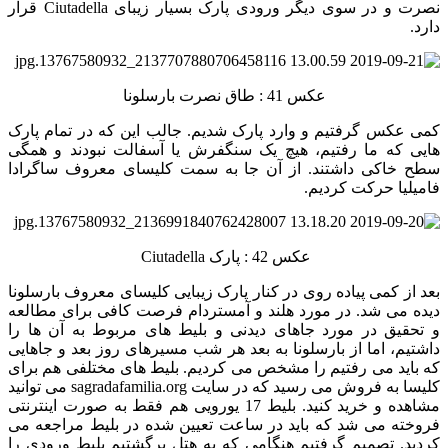
نصرت و در سوی دیگر ورودی پارک بسیار زیبای Ciutadella قرار
دارد.
عکس 41 : طاق نصرت بارسلونا
کمی عکس گرفتیم و وارد پارک شدیم. جالب این که در تمام پارک
هایی که ما رفتیم، هیچ یک سنگفرش یا آسفالت نبودند و همگی
سطح خاکی داشتند. از آن جا به سمت کلیسای معروف ساگرادا
فامیلیا حرکت کردیم.
عکس 42 : پارک Ciutadella
بعد از کمی پیاده روی در کنار پارک زیبایی کلیسای معروف بارسلونا
دیده می شد. در مورد هلند و آمستردام فرصت کافی برای مطالعه
و تحقیق در مورد جاهای دیدنی و بلیط های مربوط به آن ها را
داشتیم، اما از بارسلونا به بعد هر شب مسیرهای روز بعد و جاهایی
که باید می رفتیم را مشخص می کردیم. بلیط های مختلفی هم برای
کلیسا به فروش می رسید که در سایت sagradafamilia.org می توانید
مشاهده و خرید کنید. بلیط 17 یورویی هم فقط به صورت اینترنتی
فروخته می شد که باید در ساعت تعیین شده در بلیط مراجعه می
کردید. تصمیم گرفتیم هنگامی که به هتل برگشتیم بلیط ورودی را