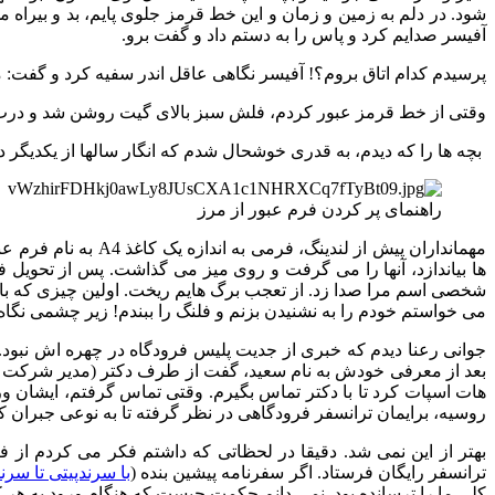
شود. در دلم به زمین و زمان و این خط قرمز جلوی پایم، بد و بیرا
آفیسر صدایم کرد و پاس را به دستم داد و گفت برو.
پرسیدم کدام اتاق بروم؟! آفیسر نگاهی عاقل اندر سفیه کرد و گفت: 
وقتی از خط قرمز عبور کردم، فلش سبز بالای گیت روشن شد و درب 
بچه ها را که دیدم، به قدری خوشحال شدم که انگار سالها از یکدیگر د
راهنمای پر کردن فرم عبور از مرز
مهمانداران پیش از 
ها بیاندازد، آنها را می گرفت و روی میز می گذاشت. پس از تحویل
شخصی اسم مرا صدا زد. از تعجب برگ هایم ریخت. اولین چیزی که با صد
می خواستم خودم را به نشنیدن بزنم و فلنگ را ببندم! زیر چشمی نگاه 
جوانی رعنا دیدم که خبری از جدیت پلیس فرودگاه در چهره اش نبود.
بعد از معرفی خودش به نام سعید، گفت از طرف دکتر (مدیر شرکت کار
هات اسپات کرد تا با دکتر تماس بگیرم. وقتی تماس گرفتم، ایشان 
روسیه، برایمان ترانسفر فرودگاهی در نظر گرفته تا به نوعی جبران ک
بهتر از این نمی شد. دقیقا در لحظاتی که داشتم فکر می کردم از 
ترانسفر رایگان فرستاد. اگر سفرنامه پیشین بنده (
با سرندپیتی تا سرن
کلی ما را ترسانده بود. نمی دانم حکمت چیست که هنگام ورود به هر ک