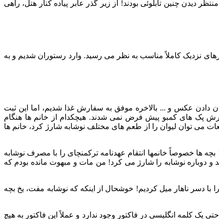
 همه به هم نگاه کردیم. انگار همه منتظر دیدن چنین تابلوئی بودند! از زیر گذر عابر پیاده کنار هتل، راهی
بود و برای مسیرهای نزدیک کاملاً مناسب به نظر می رسید. وارد رستوران شدیم و به
شان دادن عکس و ... بالاخره موفق به سفارش غذا شدیم، اما این ثبت
رش پک های کمبو پیش فرض نمی شدند. هیچکدام از خانم ها هنگام
عات می توان لیوان را از طعم های مختلف نوشابه شارژ کرد، خانم ها
بچه ها خصوصاً خانمها انتقام عهدنامه ترکمنچای را با مصرف نوشابه
به نظر نمی رسید، یک گاز از برگر می زد و یک لیوان 400cc نوشابه با آن سر می کشید و دوباره نوشابه را شارژ می کرد! من مات و مبهوت مانده بودم که
را با دسر ناهار میل کردیم! خوشحال از اینکه که نوشابه مفت، یخ بچه
ه های گروه تسهیم کنم. وقتی فاکتور KFC را نگاه کردم، تازه متوجه شدم حتی یک کلمه انگلیسی در فاکتور وجود ندارد و عملاً این فاکتور به هیچ