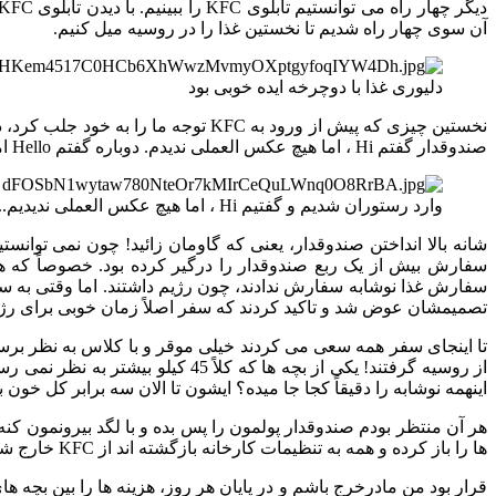
آن سوی چهار راه شدیم تا نخستین غذا را در روسیه میل کنیم.
دلیوری غذا با دوچرخه ایده خوبی بود
نخستین چیزی که پیش از ورود به KFC
صندوقدار گفتم Hi ، اما هیچ عکس العملی ندیدم. دوباره گفتم Hello اما صندوقدار خیره در چشمان من، شانه هایش را بالا انداخت.
وارد رستوران شدیم و گفتیم Hi ، اما هیچ عکس العملی ندیدیم...
شانه بالا انداختن صندوقدار، یعنی که گاومان زائید! چون نمی توانس
سفارش بیش از یک ربع صندوقدار را درگیر کرده بود. خصوصاً که 
سفارش غذا نوشابه سفارش ندادند، چون رژیم داشتند. اما وقتی به سه 
تصمیمشان عوض شد و تاکید کردند که سفر اصلاً زمان خوبی برای رژ
تا اینجای سفر همه سعی می کردند خیلی موقر و با کلاس به نظر برسند
اینهمه نوشابه را دقیقاً کجا جا میده؟ ایشون تا الان سه برابر کل خون
هر آن منتظر بودم صندوقدار پولمون را پس بده و با لگد بیرونمون کنه!
ها را باز کرده و همه به تنظیمات کارخانه بازگشته اند از KFC خارج شدیم.