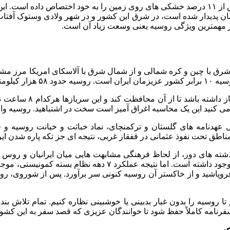
روسیه پهناورترین کشور دنیا با ۱۴۶ میلیون نفر جمعیت، به تنهایی بیش از ۱۱ درصد خشکی های روی 
ان پدیدار شده است، در شرق این کشور و در شهر ولادی وستوک آفتاب
 مهمترین ویژگی روسیه یعنی وسعت زیاد آن است.
ب شرق با چین و کره شمالی و از شمال شرق با آلاسکای امریکا مرز مش
کشور دارد.
تصور کنید اگر روسیه د
یل عهدنامه های گلستان و ترکمنچای، نماد خباثت و خیانت روسیه 
ق تحت نفوذ عثمانی در قفقاز غربی، نتیجه ای جز تکه پاره شدن ایرا
ته های دور، از لحاظ فرهنگی مشابهت هایی میان ایرانیان و روس 
گرفتند و یا فرهنگ خواستگاری شبیه آنچه اکنون در ایران جریان د
وپاشید و از خاکستر آن روسیه کنونی سر برآورد. پس از شوروی، روس
روسیه را بدون غبار بدبینی یا خوشبینی نظاره کنیم. تمام تلاش بنده
ه کاملاً حفظ شود تا خوانندگان عزیزی که قصد سفر به این کشور را د