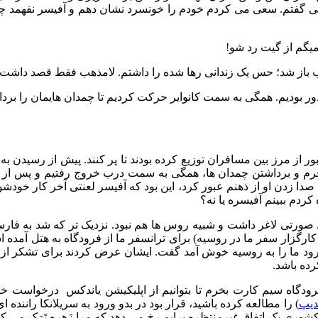
ه می گفتم. سعی می کردم خودم را خونسرد نشان دهم و آفیسر نفهمد چه
میگم از گیت رد شو!
باز شد؛ حس یک زندانی رها شده را داشتم. لامذهب فقط قصد داشت ی
ور بودیم. همگی به سمت کانوایر حرکت کردیم تا چمدان هایمان را بردا
لندینگ، فرمی به اندازه یک کاغذ A4 به نام فرم عبور از مرز بین مسافران توزیع کرده بودند تا 
 فرم و برداشتن چمدان ها، همگی به سمت درب خروج رفتیم و پس از 
ا زدن او از ذهنم عبور کرد، این بود که آفیسر لعنتی آخر کار خودشو ک
کردم ببینم آفیسره یا نه؟
 صورتی لاغر داشت و شبیه روس ها هم نبود. نزدیک تر که شد به فارس
گزار سفر ما در روسیه) برای ترانسفر ما از فرودگاه به هتل آمده ا
ورود ما را به روسیه خوش آمد گفت. ایشان عرض کردند برای تشکر از
رده باشد.
فرودگاه سیم کارت بخرم تا بتوانیم از اپلیکیشن یاندکس درخواست خ
دیپ
) را مطالعه کرده باشید، قرار بود در بدو ورود به سریلانکا راننده ای
شوری یک اتفاق غیرمنتظره برایم رخ می دهد که مرا زَهره تَرَک می کن