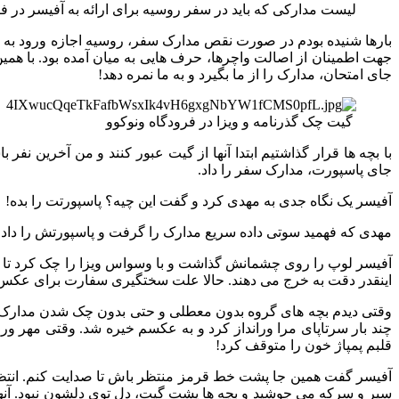
لیست مدارکی که باید در سفر روسیه برای ارائه به آفیسر در فر
بارها شنیده بودم در صورت نقص مدارک سفر، روسیه اجازه ورود به م
جهت اطمینان از اصالت واچرها، حرف هایی به میان آمده بود. با هم
جای امتحان، مدارک را از ما بگیرد و به ما نمره دهد!
گیت چک گذرنامه و ویزا در فرودگاه ونوکوو
با بچه ها قرار گذاشتیم ابتدا آنها از گیت عبور کنند و من آخرین 
جای پاسپورت، مدارک سفر را داد.
آفیسر یک نگاه جدی به مهدی کرد و گفت این چیه؟ پاسپورتت را بده!
مهدی که فهمید سوتی داده سریع مدارک را گرفت و پاسپورتش را داد.
آفیسر لوپ را روی چشمانش گذاشت و با وسواس ویزا را چک کرد تا جعل
اینقدر دقت به خرج می دهند. حالا علت سختگیری سفارت برای عکس وی
وقتی دیدم بچه های گروه بدون معطلی و حتی بدون چک شدن مدارک سف
چند بار سرتاپای مرا ورانداز کرد و به عکسم خیره شد. وقتی مهر و
قلبم پمپاژ خون را متوقف کرد!
آفیسر گفت همین جا پشت خط قرمز منتظر باش تا صدایت کنم. انتظار
سیر و سرکه می جوشید و بچه ها پشت گیت، دل توی دلشون نبود. آنها 