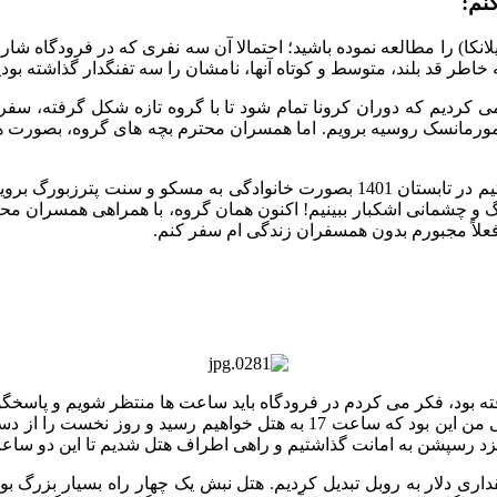
نم:
انکا) را مطالعه نموده باشید؛ احتمالا آن سه نفری که در فرودگاه شار
خاطر قد بلند، متوسط و کوتاه آنها، نامشان را سه تفنگدار گذاشته بو
رمانسک روسیه برویم. اما همسران محترم بچه های گروه، بصورت هماه
از آنجائی که سفر برای دیدن شفق قطبی پر چالش است، قرار گذاشتیم در تابستان 1401 ب
 و چشمانی اشکبار ببینیم! اکنون همان گروه، با همراهی همسران م
فعلاً مجبورم بدون همسفران زندگی ام سفر کنم.
ی دلار به روبل تبدیل کردیم. هتل نبش یک چهار راه بسیار بزرگ ب