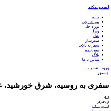
لست‌سکند
خانه
تور خارجی
تور داخلی
ویزا
هتل‌
سفرساز
سفر به ناکجا
سفرنامه
بلاگ
تماس با ما
ورود / عضویت
جستجو
سفری به روسیه، شرق خورشید، غ
4.3
از 45 رای
لست‌سکند