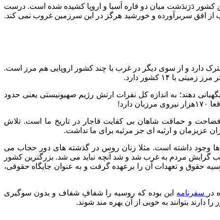
زمین را به خود اختصاص داده است. این کشور دَرَندَشت میان دو قاره آسیا و اروپا کشیده شده است. درست
 از افق سربرآورده و خورشید هرگز در این سرزمین غروب نمی کند.
ترک دارد و از سوی دیگر در غرب با چند کشور اروپایی هم مرز است.
ر هر کیلومتر از مرزهایش، فقط یک سرباز نیاز داشته باشد تا از آن محافظت کند و این سربازها هرکدام ۸ ساعت نگهبانی دهند؛ به اندازه کل نفرات ارتش رژیم صهیونیستی یعنی حدود
و فضاحت و حماقت شاهان بی کفایت قاجار در تاریخ ما است. تلاش
ن عزیزمان و ارثیه ای جز مرثیه برای ما نداشت.
ها وجود داشته است. مثلا زنان روس در گذشته های دور حجاب می
ارد وجود داشته است. اما نتیجه عملکرد ۷ دهه نظام بسته کمونیستی، موجب گرایش مردم به غرب شد و شد آنچه نباید می شد. بزرگترین کشور
یه حقوق و تعهدات آن را برعهده گرفت و به عنوان جایگاه حقوقی،
 در
سفرنامه
این بوده که روسیه را شفافِ شفاف و بدون سوگیری
ارند بتوانند به خوبی از آن بهره مند شوند.