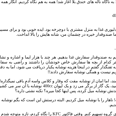
دیگر چهار راه می توانستیم تابلوی KFC را ببینیم. با دیدن تابلوی KFC به ناگاه ناله های خندق بلا آغاز شد!
 توجه ما را به خود جلب کرد، دلیوری غذا به منزل مشتری با دوچرخه بود. ایده خوبی 
تیم به صندوقدار سفارش غذا بدهیم. هر چند با هزار ایما و اشاره و ن
هر کدام از بچه ها سفارش خاص خودشان را داشتند و راضی به سفا
تفنگدار گفتم در اینجا هزینه نوشابه یکبار دریافت می شود، اما به دف
یم نیست و همگی نوشابه سفارش دادند!!
، اما امان از نوشابه مفت که وقار و کلاس واسه آدم باقی نمیگذاره! 
از روسیه گرفتند! یکی از بچه ها که کلاً 45 کیلو بیشتر 
 بدنش نوشابه میل کرده، پس اینها کجا میره؟ نکنه نشتی داره؟
 ناهار را با نوشابه میل کردیم. البته درستش این است که بگم نوشابه 
قرار بود من مادرخرج باشم و در پایان هر روز، هزینه ها را بین بچ