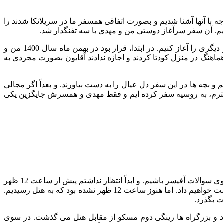
جه با آنها آشنا شدیم و بصورت اتفاقی همسفر ما در سریلانکا شدند را
دیم. آن سفر سرآغاز دوستی من و مهدی با سه تفنگدار شد.
به قدری برای ما خاطره انگیز شد که لحظه شماری می کردیم که دوران کرونا تمام شود تا با گروه تازه شکل گرفته، سفر دیگری را آغاز کنیم. در ابتدا، قرار بود در بهمن ماه سال 1400 من و
نگ در منزل کودتا کردند و اجازه ندادند آقایون بصورت مجردی به
صورت خانوادگی به مسکو و سنت پترزبورگ برویم و بچه ها در این سفر دل عیال را به دست بیاورند. و بعداً اگر مجالی
حترم، به روسیه سفر کرده ایم و فقط مهدی و همسرش جایگزین یکی
با توجه به ذهنیت منفی ای که پیش از سفر به اشتباه در من شکل گرفته بود، فکر می کردم در فرودگاه باید ساعت ها منتظر شویم و پاسخگوی سوالات آفیسر باشیم. و ابداً انتظار نداشتم پیش از ساعت 12 ظهر
روز نخست سفر، به هتل برسیم. در خوشبینانه ترین سناریو، پیش بینی من این بود که ساعت 17 به هتل خواهیم رسید و روز نخست را از دست خواهیم داد. اما هنوز ساعت 12 ظهر نشده بود که به هتل رسیدیم.
ود و بزرگراه ها رینگی دوم مسکو از مقابل هتل می گذشت. در سوی