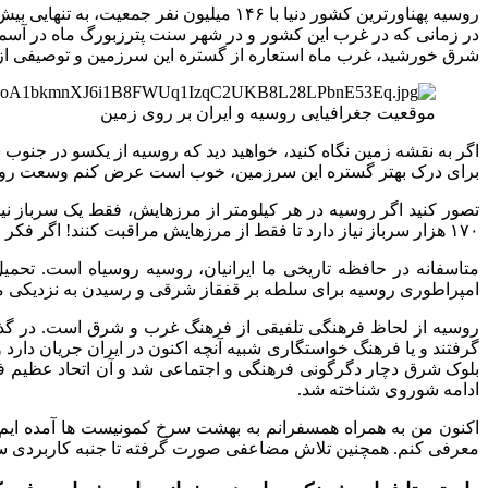
در زمانی که در غرب این کشور و در شهر سنت پترزبورگ ماه در آسم
شرق خورشید، غرب ماه استعاره از گستره این سرزمین و توصیفی از
موقعیت جغرافیایی روسیه و ایران بر روی زمین
اگر به نقشه زمین نگاه کنید، خواهید دید که روسیه از یکسو در جنو
برای درک بهتر گستره این سرزمین، خوب است عرض کنم وسعت روسیه ۱۰ برابر کشور عزیزمان ایران است. روسیه حدود ۵۸ هزار کیلومتر مرز زمینی با ۱۴ 
۱۷۰ هزار سرباز نیاز دارد تا فقط از مرزهایش مراقبت کنند! اگر فکر می کنید این یک محاسبه اغراق آمیز است سخت در اشتباهید. روسیه واقعا ۱۷۰هزار نیروی مرزبان دارد!
متاسفانه در حافظه تاریخی ما ایرانیان، روسیه روسیاه است. تحم
امپراطوری روسیه برای سلطه بر قفقاز شرقی و رسیدن به نزدیکی مناط
روسیه از لحاظ فرهنگی تلفیقی از فرهنگ غرب و شرق است. در گذش
بلوک شرق دچار دگرگونی فرهنگی و اجتماعی شد و آن اتحاد عظیم فر
ادامه شوروی شناخته شد.
اکنون من به همراه همسفرانم به بهشت سرخ کمونیست ها آمده ایم تا 
معرفی کنم. همچنین تلاش مضاعفی صورت گرفته تا جنبه کاربردی سفرنام