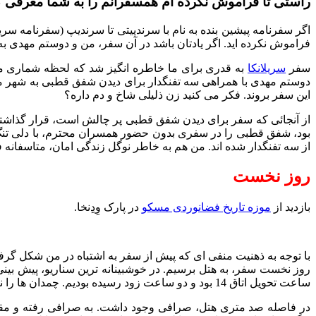
راستی تا فراموش نکرده ام همسفرانم را به شما معرفی ک
اگر سفرنامه پیشین بنده به نام با سرندپیتی تا سرندیپ (سفرنامه سریل
فراموش نکرده اید. اگر یادتان باشد در آن سفر، من و دوستم مهدی به 
سفر
سریلانکا
دوستم مهدی با همراهی سه تفنگدار برای دیدن شفق قطبی به شهر مو
این سفر بروند. فکر می کنید زن ذلیلی شاخ و دم داره؟
بود، شفق قطبی را در سفری بدون حضور همسران محترم، با دلی تنگ
از سه تفنگدار شده اند. من هم به خاطر نوگل زندگی امان، متاسفانه 
روز نخست
بازدید از
موزه تاریخ فضانوردی مسکو
در پارک وِدِنخا.
ساعت تحویل اتاق 14 بود و دو ساعت زود رسیده بودیم. چمدان ها را نزد رسپشن به امانت گذاشتیم و راهی اطراف هتل شدیم تا این دو ساعت بگذرد.
در فاصله صد متری هتل، صرافی وجود داشت. به صرافی رفته و مقدار