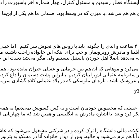
 به ایستگاه قطار رسیدیم و مسئول کنترل، چهار شماره آخر پاسپورت را 
 اما چند صندلی در میان مثل کافه‌ها ۴ نفره روبروی هم هم می‌شد ،با میزی که در وسط بود. صندلی 
روس ها کلاً دیر جوشند. از قبل این را دیده بودیم. در فکر این بودیم که ۴ ساعت و اندی را چگونه بای
آیلینا و مادرش روبرویمان و خب برای اینکه این خانواده راحت باشند، 
ه می‌دهد .اصلاً اهل خوردن پاستیل نیستیم ولی مگر می‌شد دست این
کرد و موهایی که آن هم بین خرمایی و عسلی حیران مانده بود ، همراه 
ر سفرنامه عثمانی آن را بیان کردیم. بنابراین پشت دستمان را داغ کرد
روسک باشد . تازه آن ملوسکی که در بلاد عثمانی کلاه گشادی سرمان گذ
لات عسلی که مخصوص خودمان است و به کس کسونش نمی‌دیم! به همه نشون
ر کرد وبعد با اشاره مادرش به انگلیسی و همین شد که ما چهارتایی از 
مشکلات مالی دانشگاه را ترک کرده و در شرکتی مشغول می‌شود که عاشق
ه آنا هم نرم می‌شود و حالیه، پس از دیدار خانواده آنا در مسکو به پتر