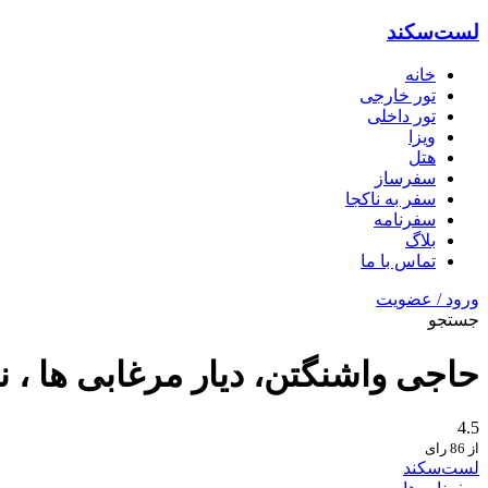
لست‌سکند
خانه
تور خارجی
تور داخلی
ویزا
هتل‌
سفرساز
سفر به ناکجا
سفرنامه
بلاگ
تماس با ما
ورود / عضویت
جستجو
حاجی واشنگتن، دیار مرغابی ها ، نو
4.5
از 86 رای
لست‌سکند