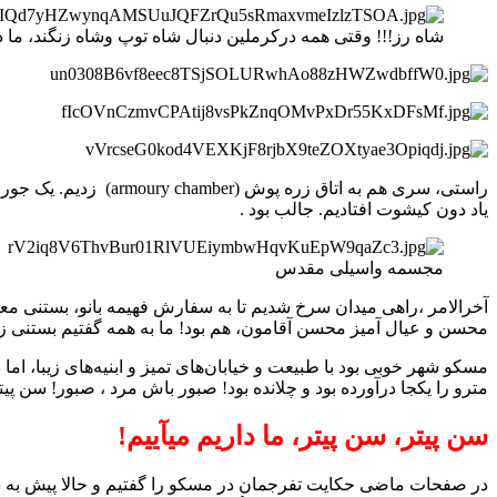
شاه رز!!! وقتی همه درکرملین دنبال شاه توپ وشاه زنگند، ما د
راستی، سری هم به ات
یاد دون کیشوت افتادیم. جالب بود .
مجسمه واسیلی مقدس
آخرالامر ،راهی میدان سرخ شدیم تا به سفارش فهیمه بانو، بستنی 
محسن و عیال آمیز محسن آقامون، هم بود! ما به همه گفتیم بستنی زدیم
مسکو شهر خوبی بود با طبیعت و خیابان‌های تمیز و ابنیه‌های زیبا، ا
مترو را یکجا درآورده بود و چلانده بود! صبور باش مرد ، صبور! سن پیت
سن پیتر، سن پیتر، ما داریم میآییم!
در صفحات ماضی حکایت تفرجمان در مسکو را گفتیم و حالا پیش به سو