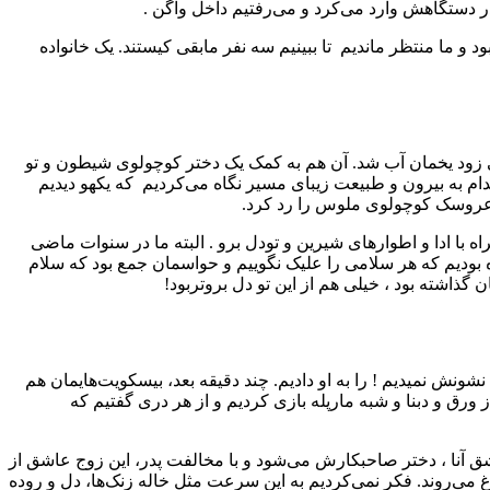
در دستگاهش وارد می‌کرد و می‌رفتیم داخل واگن .
ما هم یکی از این‌ها بود و ما منتظر ماندیم تا ببینیم سه نفر مابقی کیستند. یک خانواده
د با روس های نجوش سر کنیم . اما خیلی زود یخمان آب شد. آن هم به کمک یک دختر کوچولوی شیطون و تو
مدام به بیرون و طبیعت زیبای مسیر نگاه می‌کردیم که یکهو دیدیم
 عروسک کوچولوی ملوس را رد کرد.
با ادا و اطوارهای شیرین و تودل برو . البته ما در سنوات ماضی
ه بودیم که هر سلامی را علیک نگوییم و حواسمان جمع بود که سلام
اشته بود ، خیلی هم از این تو دل بروتربود!
ش نمیدیم ! را به او دادیم. چند دقیقه بعد، بیسکویت‌هایمان هم
ورق و دبنا و شبه مارپله بازی کردیم و از هر دری گفتیم که
 آنا ، دختر صاحبکارش می‌شود و با مخالفت پدر، این زوج عاشق از
بورغ می‌روند. فکر نمی‌کردیم به این سرعت مثل خاله زنک‌ها، دل و روده