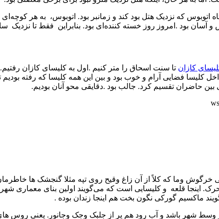
بته ایستگاه اتوبوس که نزدیک هتل بود کند و زمانبر بود. اتوبوس، به هر ک
 و آسان بود .امروز روز خسته کننده‌ای بود. بنابراین فقط تا نزدیک 
لیسای کازان
تا سنت اسحاق را متر کنیم .اول به کلیسای کازان رفتیم.
اخل کلیسا فضایی آرام و خوب بود و بین این همه کلیسا که رفته بودیم
بین حاضران تقسیم کرد. جالب بود .دقایقی محو آنان بودیم.
نی خرگوش وما که کلاً از آن زاغ وقیح روی تپه مثلا گنجشک ها خاطرمان
تحرک. اینجا قلعه و کلیسایی است که می‌گویند اولین بنای معماری شهر
ویند ماکسیم گورکی نگون بخت هم اینجا زندان بوده .
ر وسط شهر باشد و آب رود هم پر از جلبک وجک وجانور. یعنی روس های