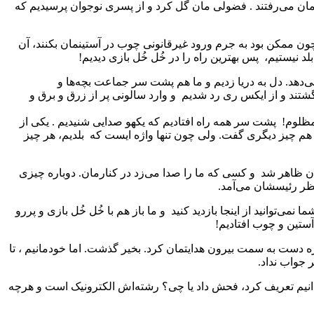
مان می‌رفتند . فضولی مان گل کرد و از پسری نوجوان پرسیدیم که
 چون ممکن بود به جرم ورود غیرقانونی چوب در آستینمان بکنند، آن
یستیم، پس بهترین راه را در خُل خُل بازی دیدیم!
‌دهد. دل به دریا زدیم و ما هم پشت سر جماعت بچه‌ها و
تند و از ایکس ری رد شدیم و وارد سالونی پر از زرق و برق و
‌های مظلوم! پشت سر همه راه افتادیم که یکهو صدایی شنیدیم . یکی از
‌ چیز دیگری گفت. ولی چون تنها واژه ایست که بلدیم، هر چیز
مان ظاهر شد و کسی که ما را صدا می‌زد در کنارمان. دوباره چیزی
نظر رئیسشان می‌آمد.
ی‌توانید از اینجا بازدید کنید و ما باز هم با خُل خُل بازی و پررو
آستین و چوب افتادیم!
ره دست به سمت بیرون هدایتمان کرد. بخیر گذشت. اما خودمانیم ، تا
 جواب نداد.
دانیم تعریف کرد، فحش داد یا چی؟ رشته‌اش الکترونیک است و هرچه