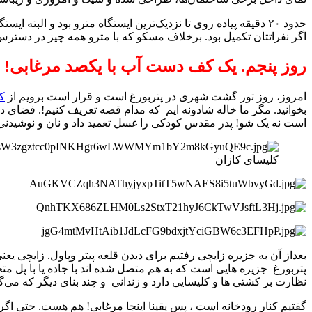
حدود ۲۰ دقیقه پیاده روی تا نزدیک‌ترین ایستگاه مترو بود و ال
اگر نفراتتان تکمیل بود. برخلاف مسکو که با مترو همه چیز در دسترس
روز پنجم. یک کف دست آب با یکصد مرغابی!
امروز، روز تور گشت شهری در پتربورغ است و قرار است برویم از
ک
بخوانید. مگر ما خاله شادونه ایم که مدام قصه تعریف کنیم!. فضای د
است نه یک شو! پدر مقدس کودکی را غسل تعمید داد و نان و نوشیدنی 
کلیسای کازان
بعداز آن به جزیره زایچی رفتیم برای دیدن قلعه پیتر وپاول. زایچی یع
پتربورغ جزیره هایی است که به هم متصل شده اند با جاده یا با پل م
نظارت بر کشتی ها و کلیسایی دارد و زندانی و چند بنای دیگر که می‌گ
گفتیم کنار رودخانه است ، پس یقینا اینجا مرغابی! هم هست. حتی اگ