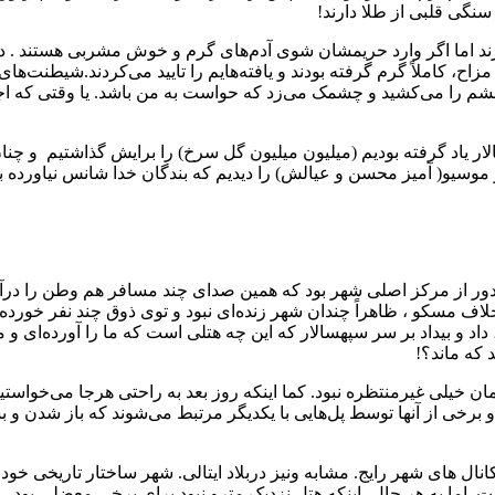
سنگی قلبی از طلا دارند!
گیرند اما اگر وارد حریمشان شوی آدم‌های گرم و خوش مشربی هستند 
، کاملاً گرم گرفته بودند و یافته‌هایم را تایید می‌کردند.شیطنت‌ها
شم را می‌کشید و چشمک می‌زد که حواست به من باشد. یا وقتی که اجازه
اد گرفته بودیم (میلیون میلیون گل سرخ) را برایش گذاشتیم و چنان ناز
 موسیو( آمیز محسن و عیالش) را دیدیم که بندگان خدا شانس نیاورده بود
ف مسکو ، ظاهراً چندان شهر زنده‌ای نبود و توی ذوق چند نفر خورده 
 بیداد بر سر سپهسالار که این چه هتلی است که ما را آورده‌ای و من د
که ماند؟!
ان خیلی غیرمنتظره نبود. کما اینکه روز بعد به راحتی هرجا می‌خواست
ر برخی کانال های شهر رایج. مشابه ونیز دربلاد ایتالی. شهر ساختار تاریخی 
اما به هر حال، اینکه هتل نزدیک مترو نبود برای برخی معضلی بود.