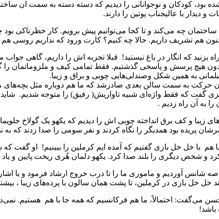
ه بود، کودکان و نوجوانانی را دیدیم که دسته دسته به سمت آن ساخت
دیدار با عالیجناب پوتین را دارند.
ن ساختمان چه می‌کند و تا کجا می‌توانیم پیش برویم. کار خطرناکی بود
م تشریف داریم. حالا چه کنیم؟ کارت ورود که نداریم روسی هم بلد ن
نید که انگار در باغ نیستید! قبلا تجربه اش را داریم، گاهی جواب می
بدون هیچ پرسش و پاسخی گذشتیم. فقط تمامی کیف و ملزوماتمان را گش
مانی به همین شکل وصندلی‌هایی چوبی و براق و زیبا.
م ، ظاهراً فرمان حرکت به سمت سالن بعدی صادرشد که ما هم دوباره مثل بچه
 گفت که فقط واژه‌ای شبیه تاواریش( رفیق) را متوجه شدیم. شاید هم
ا به آن راه زدیم .
های زیبا و کف برق انداخته چوبی اش را دیدیم که یکهو یک گولاخ جلوی
رشان پریده بود همدیگر را نگاه کردند و نفر سومی را صدا زدند که به 
 با خل خل بازی گفتیم که آمده ایم کرملین را ببینیم! او گفت که شما نم
رد و شخص دیگری را بلند صدا کرد. یکهو دلمان هُری ریخت پایین و یاد 
لاصه شانس آوردیم و ماموری ما را تا درب خروج ارشاد فرمود و با اشا
 خل خل بازی در کرملین، تا پشت همان سالون با پرده‌های زیبا ، بیشتر
سن می‌گفت: احتمالاً، ما هم فرکانسیم که همه جا با هم هستیم. نمی‌
باشد!