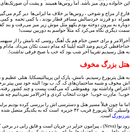
این خانواده روی میز باشد. اما روس‌ها همینند و پشت آن صورتک‌های 
فارغ از مزاح و شوخی ، روس‌ها بر خلاف ما ایرانی‌ها دیر گرم می‌
همراه دو فرزند خردسالش مسافر قطار بودند ، با کمی تخمه و کمی مزاح
دوباره به بیرون دوخته بودم یکهو مثل موش زیر میز می‌رفت و بند کف
سمت دیگری نگاه می‌کرد که مثلاً حواسم به دوربین نیست!
آخرالامر و برای حسن ختام هم یک آهنگ روسی که نامش را از سپهسالار ی
خداحافظی کردیم وصد البته آیلینا که مدام دست تکان می‌داد. مادام و
به هتل رسیدیم تقریبا آخر شب بود که خب با صبح فرقی نداشت!.
هتل بزرگ مخوف
اش مخوف و شبیه ساختمان‌های ک. گ. ب بود! البته خود سن پیتر برخلا
اعتراض واداشته بود وهموطنی که می‌گفت بیست و چند کشور رفته، داد و
خوب! مادِرِت خوب! خودت انتخاب کردی و آخرالامر نمی‌دانیم چه شد 
اما ما چون قبلاً مسیر هتل و دسترسی اش را بررسی کرده بودیم برایم
واسیلی. کلاً پتربورغ قریب ۴۲ جزیره است که به یکدیگر متصل شده و برخی از آنها توسط پل‌هایی با یکدیگر مرتبط می‌شوند که باز شدن و بسته شدن پل‌ها جز جاذبه‌های این شهر قدیمی و
پترزبورگ
است.
رود نوا (Neva) ، پیرامون جزایر در جریان است و قایق رانی د
نمای داخل برخی ساختمان‌ها، طراحی شده و شیک و امروزی و زیباست. 