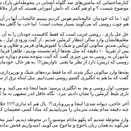
کنارساختمانی که ماشین‌های ضد گلوله آنچنانی در محوطه‌اش پارک شد
موضوع چیست ؟ و او هم گفت که دانش آموزانی هستند که قرار ملاقات و 
اوه ! ما که خودمان عالیجنابیم هوس کردیم ببینیم عالیجناب آنها در آ
هم چوب روسی که می‌گویند بسیار سخت است! اما خب ما گاهی مجنون ه
خل خل بازی ، روشی غریب است که فقط کافیست خودتان را به آن راه بز
معلم‌هایشان وارد سالن انتظار کرملین شدیم . از گیت ورودی اول ، 
زیبایی شدیم. سالونی لوکس و شیک با کفپوش‌های قرمز و طلایی و مبل
پس از تقریباً ۱۰ دقیقه که مثل بچه‌ها آرام نشسته بودی
ماموران به روسی به من چیزی گفت که البت متوجه نشدم دوباره چیزی
روسی که (ریش) دارد از نظر ما یعنی تاواریش!!! به هر حال، خودمان ر
بچه‌ها وارد سالونی دیگر شدند که ما فقط پرده‌های شیک و نورپردازی‌
گفت که ما هم به انگلیزی گفتیم روسی نمی‌دانیم. مثل اینکه برق از س
سومی، اول روسی و بعد به انگلیزی پرسید: شما اینجا چه می‌کنید و ما هم
بازی بلیط کرملین را نشان دادیم. مرد، نگاه عاقل اندر سفیهی به ما ک
آخر حاجی، دیوانه شدی! اینجا و پرروبازی؟! بال هم که نداری؟!!!! خ
چند دقیقه مدام پشت سرمان را می‌پاییدیم که مبادا کسی تعقیبمان کند
وارد محوطه شدیم که یکهو مادام موسیو را در محوطه دیدیم. آمیز مح
می‌گوید به همان زبان یاجوج و ماجوج می‌گويند. امیدواریم فحش نداده 