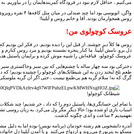
می‌کنیم ، حداقل لازم نبود در فرودگاه کمربندهایمان را در بیاوریم.
واگن، اتوبوسی بود
روس همجوارمان بودند. آقا و خانم روس و آیلینا!
عروسک کوچولوی من!
دل برو. نامش آیلینا. ما کنار پنجره نشسته بودیم و مرد روس کنارم و 
عروسک کوچولو، قیافه‌اش را شبیه موش کرده و برایمان پاستیل هدی
دخترکی بود سه چهار ساله با چشم‌هایی که بین سبز وخاکستری سیر می‌
طعم تلخ لبخند زدن به این شیطانک‌های کوچولو را چشیده بودیم! که د
گرگ که نه! سلام گربه هم بی‌طمع نیست ، حتی اگر آن گربه ملوسکی ع
شیطانک کوچولو!
با تمام این حسابگری‌ها، پاستیل دوم را که داد ، خر شدیم! چند شک
اسباب بازی او شده بود! حالا دیگر مگر ول می‌کرد. به زبان روسی تشک
نفهمیدیم ۴ ساعت و اندی چگونه گذشت.
آندره دانشجویی هم رشته خودمان (برنامه نویس) بوده اما به دلیل 
مسکو به پتربورغ می‌روند و ازدواج می‌کنند و با آمدن آیلینا دل خانواد