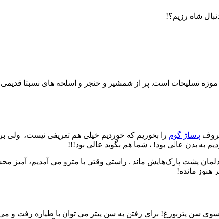
نبال شاه رزیم؟!
اق زره پوش (armoury chamber) زدیم. یک جور موزه تسلیحات است. پر از شمشیر و خنجر و اسلح
معروف
پاساژ گوم
را بخوریم که خوردیم خیلی هم تعریفی نیست، ولی برای 
 به بدن عالی بود! ، شما هم بگوید عالی بود!!!
ما دلمان پشت پارک‌هایش ماند . راستی وقتی با مترو می آمدیم، آمیز 
ر هنوز مانده!
ی سن پتربورغ! برای رفتن به سن پیتر می توان با طیاره رفت و می‌ت