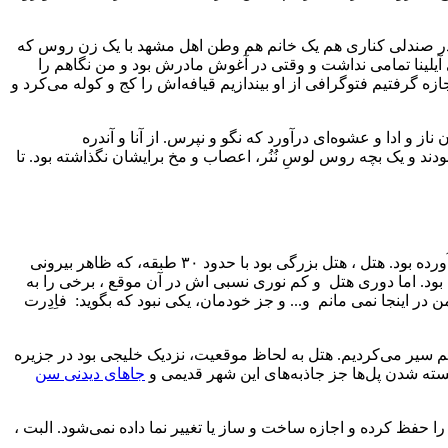
. در صندلی کناری هم یک خانم هم وطن اهل مشهد با یک زن روس که
ی آیلینا تمامی نداشت و وقتی در آغوش مادرش بود و من نگاهم را
 گرفتیم فتوگرافی از او بیندازیم قیافه‌اش را کج و کوله می‌کرد و
 و ادا و عشوه‌ای درآورد که نگو و نپرس. از آنا و آندره
ند و یک بچه روس لوسِ نُنُر، اعصاب و مخ برایشان نگذاشته بود. تا
به هتل پتربورغ رسیدیم. نامش، پارک این پریبالتیسکایا. هتلی عظیم و دور از مرکز اصلی شهر بود که همین صدای چند مسافر هم وطن را درآورده بود. هتل ، هتل بزرگی بود با حدود ۳۰ طبقه، که ظاهر بیرونی
بود. اما دوری هتل و کم نوری نسبی اش در آن موقع ، برخی را به
ر اینجا نمی مانم و... و جز خودمان، یکی نبود که بگوید: فاِدِرت
یم سیر می‌کردیم. هتل به لحاظ موقعیت، نزدیک خلیجی بود در جزیره
جاهای دیدنی سن
خود را حفظ کرده و اجازه ساخت و ساز یا تغییر نما داده نمی‌شود. البت ،