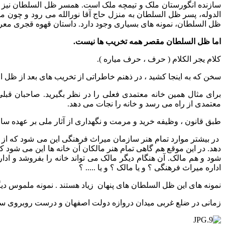
سازنده انگورستان ملک و تیمچه ملک است. همسر ظل السلطان نیز مخ
الدوله، پسر ظل السلطان به منزل حاج آقا نورالله می رود و چون مو
ظل السلطان، نمونه های بسیاری وجود دارد. داستان قهوه قجری معر
اما ظل السلطان مقصر همه تخریب ها نیست.
کلام یجر الکلام ( حرف ، حرف میاره ).
سخن که به اینجا کشید ، در ذهنم خاطراتی از تخریب های بعد از ظل
برای مثال همین خانه معتمدی فعلی را در نظر بگیرید. صاحبان قبل
معتمدی از راه می رسد و خانه را نجات می دهد.
طبق قانون ، وظیفه خرید و مرمت و نگهداری از آثار ملی بر عهده س
در بیشتر موارد تمام هنر سازمان میراث فرهنگی این می شود که از تغی
دهد. در این موقع هم گاهی تمام هنر مالکان آن خانه ها این می شود ک
شود و هم مالک. آن هنگام دیگر مالک می تواند خانه را بفروشد و 
اداره میراث فرهنگی ؟ و یا مالک ؟ و یا ..... ؟
نمونه های این ظل السلطان های پنهان زیاد هستند . نمونه ملموس دیگری
زمانی در ضلع غربی میدان دروازه دولت اصفهان و درست روبروی ساخت