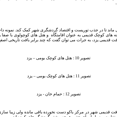
 ماند تا در جذب توریست و اقتصاد گردشگری شهر کمک کند. نمونه داخ
ه های کوچک قدیمی به عنوان اقامتگاه و هتل های کوچولوی با صفا و د
 قدیمی یزد، به جرات می توان گفت که چند برابر بافت تاریخی اصف
تصویر 10 : هتل های کوچک بومی – یزد
تصویر 11 : هتل های کوچک بومی – یزد
تصویر 12 : حمام خان - یزد
افت قدیمی شهر در مرکز باکو دست نخورده باقی مانده ولی زیبا سازی 
متفاوت و زیبا را برای جذب هرچه بیشتر گردشگر خلق کرده اند .