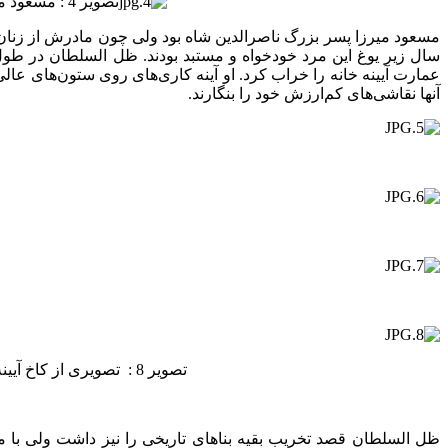
تصویر 4 : مسعود میرزا ظل السلطان پسر ارشد ناصرالدین شاه که مدت 34 سال، ظالمانه در اصفهان حکومت کرد
مسعود میرزا پسر بزرگ ناصرالدین شاه بود ولی چون مادرش از زنان 
سال زیر یوغ این مرد خودخواه و مستبد بودند. ظل السلطان در طو
عمارت آیینه خانه را خراب کرد. او آینه کاری‌های روی ستون‌های عال
آنها نقاشی‌های کم‌ارزش خود را بنگارند.
تصویر 8 : تصویری از کاخ آیینه خانه و مراسم پیرامون آن . کاخی تاریخی از دوران صفوی که به دستور ظل السلطان تخریب شد .
ظل السلطان قصد تخریب بقیه بناهای تاریخی را نیز داشت ولی با م