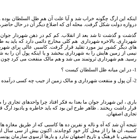
اینکه این ارگ چگونه خراب شد و آیا علت آن هم ظل السلطان بوده و 
دروازه دولت شکل گرفت. محله ای که اضلاع دیگر آن در حال حاضر، 
گذشت و گذشت تا شد بعد از انقلاب. کم کم در ذهن شهردار جوان آ
شهرداری. بالاخره شهرداری هم کلی مخارج دائمی دارد که باید به ط
های دیگر کشور نیز مورد تقلید قرار گرفت. کاسبی عالی برای شهر
نیمی از زمین هایش را به شهرداری ببخشد و یا اینکه پول آن را ب
رسید. هم شهرداری ثروتمند می شد و هم مالک منفعت می کرد چون می ت
1- در این میانه ظل السلطان کیست ؟
2- آن پول و منفعت شهرداری و مالک زمین از جیب چه کسی درآمده است؟ با دو یا چند برابر شدن قیمت زمین، فرصت خانه دار شدن برای زوج های جوان تا چه میزان به فاصله دوری پرتاب شده است ؟
باری ، این شهردار جوان ما بعدا به فکر افتاد چرا واحدهای تجاری
قرار داشت ریختند . ظاهر طرح این بود که باید خاطره و یادبود ارگ 
تجاری اصفهان.
نتیجه آن شد که آه و ناله و نفرین ده ها کاسبی که از طریق مغاز
کسبه، آن ها را از محل کار خود کوچاندند. اکنون بیش از سی سال 
سنخیتی با فرهنگ و تاریخ اصفهان ندارد و بارها ازسوی سازمان یونس