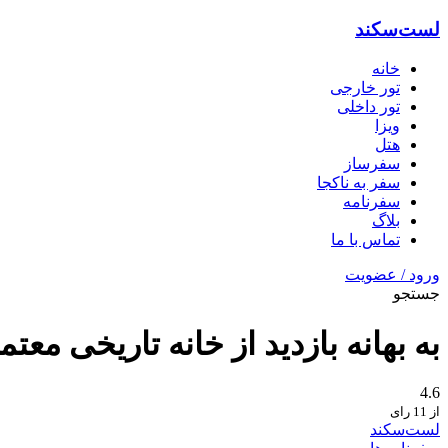
لست‌سکند
خانه
تور خارجی
تور داخلی
ویزا
هتل‌
سفرساز
سفر به ناکجا
سفرنامه
بلاگ
تماس با ما
ورود / عضویت
جستجو
به بهانه بازدید از خانه تاریخی معت
4.6
از 11 رای
لست‌سکند