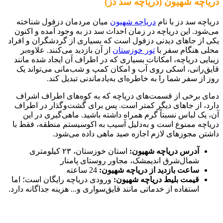
دریاچه شهیون (دریاچه سد دز)
دریاچه سد دز با نام
دریاچه شهیون
میان مردمان دزفول شناخته
می‌شود. این دریاچه در زمان احداث سد دز به وجود آمده و اکنون
یکی از جاهای دیدنی دزفول است که بسیاری از گردشگران و افراد
محلی هنگام سفر با
تور خوزستان
از آن بازدید می‌کنند. علاوه‌‎بر
زیبایی دریاچه، امکانات بسیاری که در اطراف آن ایجاد شده مانند
قایق‌رانی، اسکی روی آب و امکان کمپ و شب‌مانی می‌تواند یک
روز از سفر شما را به خاطره‌ای به‌یاد‌ماندنی تبدیل کند.
دمای برخی از قسمت‌های دریاچه که به کوه‌های اطراف اشراف
دارد، از جاهای دیگر کمتر است. پس برای گشت‌و‌گذار در اطراف
آن، یک لباس نسبتاً گرم همراه داشته باشید. ماهی‌گیری در این
دریاچه ممنوع است و به‌دلیل آسیب به اکوسیستم منطقه، فقط با
داشتن مجوزهای لازم اجازه صید ماهی داده می‌شود.
آدرس دریاچه شهیون:
استان خوزستان، ۲۳ کیلومتری
شمال‌شرق اندیمشک، مجاور روستای پامنار
ساعت بازدید از دریاچه شهیون:
24 ساعته
قیمت بلیط دریاچه شهیون:
ورودی دریاچه رایگان است؛ اما
استفاده از خدماتی مانند قایق‌سواری و... هزینه جداگانه دارد.