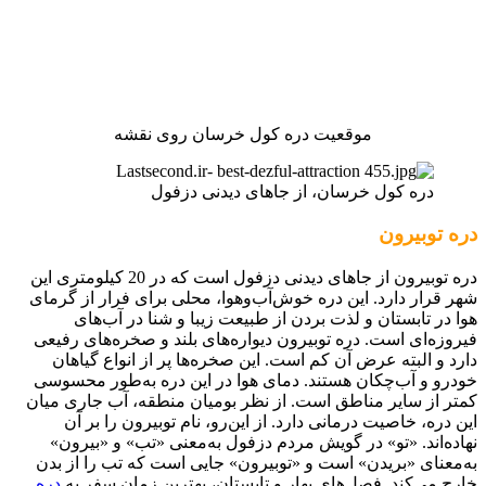
موقعیت دره کول خرسان روی نقشه
دره کول خرسان، از جاهای دیدنی دزفول
دره توبیرون
دره توبیرون از جاهای دیدنی دزفول است که در 20 کیلومتری این
شهر قرار دارد. این دره خوش‌آب‌و‌هوا، محلی برای فرار از گرمای
هوا در تابستان و لذت بردن از طبیعت زیبا و شنا در آب‌های
فیروزه‌ای است. دره توبیرون دیواره‌های بلند و صخره‌های رفیعی
دارد و البته عرض آن کم است. این صخره‌ها پر از انواع گیاهان
خودرو و آب‌چکان هستند. دمای هوا در این دره به‌طور محسوسی
کمتر از سایر مناطق است. از نظر بومیان منطقه، آب جاری میان
این دره، خاصیت درمانی دارد. از این‌رو، نام توبیرون را بر آن
نهاده‌اند. «تو» در گویش مردم دزفول به‌معنی «تب» و «بیرون»
به‌معنای «بریدن» است و «توبیرون» جایی است که تب را از بدن
خارج می‌کند. فصل‌های بهار و تابستان، بهترین زمان سفر به
دره