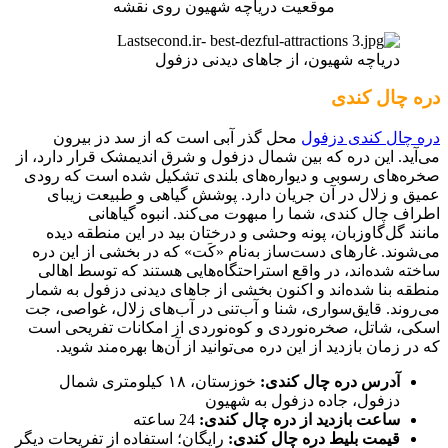
موقعیت دریاچه شهیون روی نقشه
دریاچه شهیون، از جاهای دیدنی دزفول
دره چال کندی
دره چال کندی دزفول
محل گذر آبی است که از سد دز بیرون
می‌آید. این دره که بین شمال دزفول و شرق اندیمشک قرار دارد، از
صخره‌های رسوبی و دیواره‌های بلندی تشکیل شده است که رودی
عمیق و زلال در آن جریان دارد. پوشش گیاهی و طبیعت زیبای
اطراف چال کندی، شما را مبهوت می‌کند. انبوه گیاهانی
مانند گل‌گاو‌زبان، پونه وحشی و درختان بید در این منطقه دیده
می‌شوند. غارهای دست‌ساز به‌نام «کَت» که در بخشی از این دره
ساخته شده‌اند، در واقع استراحتگاه‌هایی هستند که توسط اهالی
منطقه بنا شده‌اند و اکنون بخشی از جاهای دیدنی دزفول به شمار
می‌روند. قایق‌سواری‌، شنا و آب‌تنی در آب‌های زلال، غواصی، جت
اسکی، شاتل، صخره‌نوردی و کوه‌نوردی از امکانات تفریحی است
که در زمان بازدید از این دره می‌توانید از آن‌ها بهره‌مند شوید.
آدرس دره چال کندی:
خوزستان، ۱۸ کیلومتری شمال
دزفول، جاده‌ دزفول به شهیون
ساعت بازدید از دره چال کندی:
24 ساعته
قیمت بلیط دره چال کندی:
رایگان؛ استفاده از تفریحات دیگر