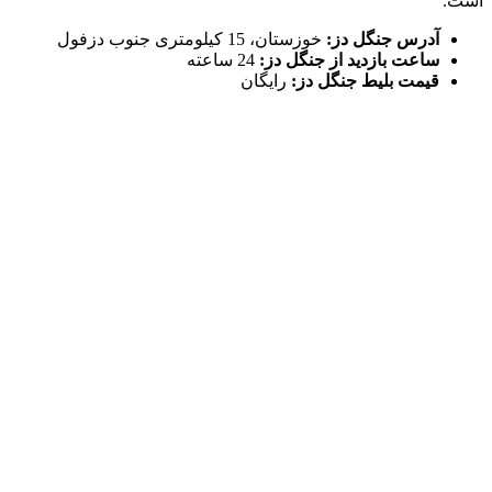
است.
آدرس جنگل دز:
خوزستان، 15 کیلومتری جنوب دزفول
ساعت بازدید از جنگل دز:
24 ساعته
قیمت بلیط جنگل دز:
رایگان