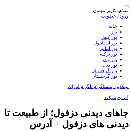
سلام، کاربر مهمان
ورود / عضویت
خانه
تور
تور کیش
تور استانبول
تور آنتالیا
تور ترکیه
تور وان
تور دبی
تور گرجستان
تور گرجستان
لینکدین
اینستاگرام
تلگرام
آپارات
لست‌سکند
جاهای دیدنی دزفول؛ از طبیعت تا
دیدنی های دزفول + آدرس