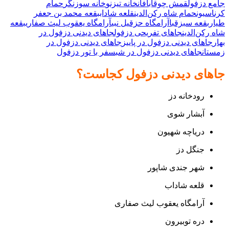
جامع دزفول
قمش چوقابافان
خانه تیزنو
خانه سوزنگر
حمام
کرناسیون
حمام شاه رکن‌الدین
قلعه شاداب
بقعه محمد بن جعفر
طیار
بقعه سبزقبا
آرامگاه حزقیل نبی
آرامگاه یعقوب لیث صفاری
بقعه
شاه رکن‌الدین
جاهای تفریحی دزفول
جاهای دیدنی دزفول در
بهار
جاهای دیدنی دزفول در پاییز
جاهای دیدنی دزفول در
زمستان
جاهای دیدنی دزفول در شب
سفر با تور دزفول
جاهای دیدنی دزفول کجاست؟
رودخانه دز
آبشار شوی
دریاچه شهیون
جنگل دز
شهر جندی شاپور
قلعه شاداب
آرامگاه یعقوب لیث صفاری
دره توبیرون