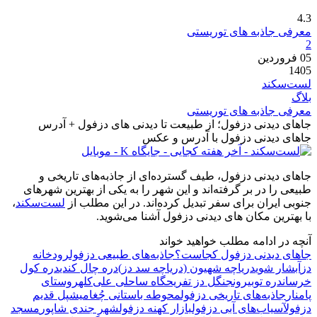
4.3
معرفی جاذبه های توریستی
2
05
فروردین
1405
لست‌سکند
بلاگ
معرفی جاذبه های توریستی
جاهای دیدنی دزفول؛ از طبیعت تا دیدنی های دزفول + آدرس
جاهای دیدنی دزفول با آدرس و عکس
جاهای دیدنی دزفول، طیف گسترده‌ای از جاذبه‌های تاریخی و
طبیعی را در بر گرفته‌اند و این شهر را به یکی از بهترین شهرهای
جنوبی ایران برای سفر تبدیل کرده‌اند. در این مطلب از
لست‌سکند
،
با بهترین مکان های دیدنی دزفول آشنا می‌شوید.
آنچه در ادامه مطلب خواهید خواند
جاهای دیدنی دزفول کجاست؟
جاذبه‌های طبیعی دزفول
رودخانه
دز
آبشار شوی
دریاچه شهیون (دریاچه سد دز)
دره چال کندی
دره کول
خرسان
دره توبیرون
جنگل دز
تفریحگاه ساحلی علی‌کله
روستای
پامنار
جاذبه‌های تاریخی دزفول
محوطه باستانی چُغامیش
پل قدیم
دزفول
آسیاب‌های آبی دزفول
بازار کهنه دزفول
شهر جندی شاپور
مسجد