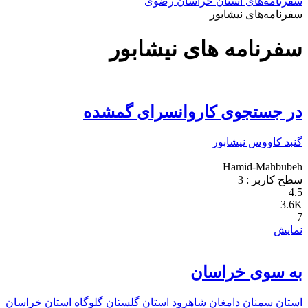
سفرنامه‌های استان خراسان رضوی
سفرنامه‌های نیشابور
سفرنامه های نیشابور
در جستجوی کاروانسرای گمشده
گنبد کاووس
نیشابور
Hamid-Mahbubeh
سطح کاربر :
3
4.5
3.6K
7
نمایش
به سوی خراسان
استان سمنان
دامغان
شاهرود
استان گلستان
گلوگاه
استان خراسان