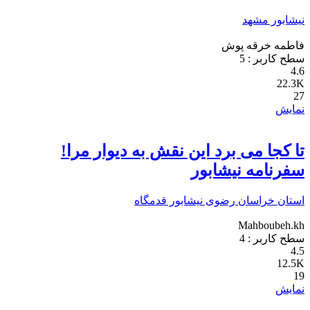
نیشابور
مشهد
فاطمه خرقه پوش
سطح کاربر :
5
4.6
22.3K
27
نمایش
تا کجا می برد این نقش به دیوار مرا!
سفرنامه نیشابور
استان خراسان رضوی
نیشابور
قدمگاه
Mahboubeh.kh
سطح کاربر :
4
4.5
12.5K
19
نمایش