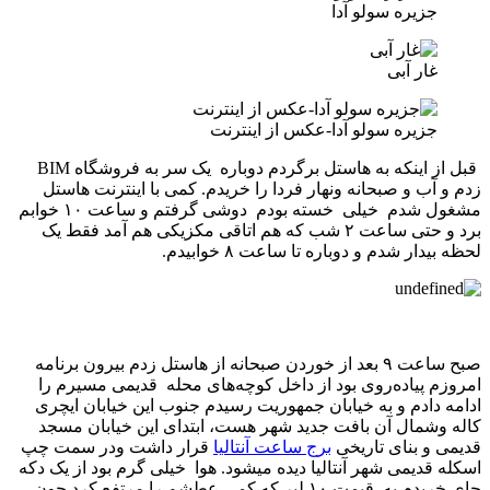
جزیره سولو آدا
غار آبی
جزیره سولو آدا-عکس از اینترنت
قبل از اینکه به هاستل برگردم دوباره یک سر به فروشگاه BIM
زدم و آب و صبحانه ونهار فردا را خریدم. کمی با اینترنت هاستل
مشغول شدم خیلی خسته بودم دوشی گرفتم و ساعت ۱۰ خوابم
برد و حتی ساعت ۲ شب که هم اتاقی مکزیکی هم آمد فقط یک
لحظه بیدار شدم و دوباره تا ساعت ۸ خوابیدم.
صبح ساعت ۹ بعد از خوردن صبحانه از هاستل زدم بیرون برنامه
امروزم پیاده‌روی بود از داخل کوچه‌های محله قدیمی مسیرم را
ادامه دادم و به خیابان جمهوریت رسیدم جنوب این خیابان ایچری
کاله وشمال آن بافت جدید شهر هست، ابتدای این خیابان مسجد
قدیمی و بنای تاریخی
برج ساعت آنتالیا
قرار داشت ودر سمت چپ
اسکله قدیمی شهر آنتالیا دیده میشود. هوا خیلی گرم بود از یک دکه
چای خریدم به قیمت ۱۰ لیر که کمی عطشم را مرتفع کرد چون