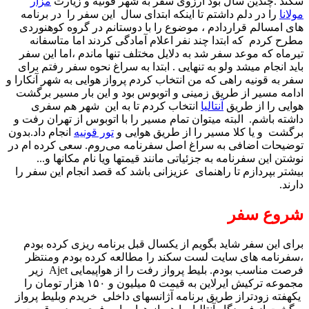
سکند .چندین سال بود آرزوی سفر به شهر قونیه و زیارت
مزار
مولانا
را در دلم داشتم تا اینکه ابتدای سال این سفر را در برنامه
های امسالم قراردادم ، موضوع را با دوستانم در گروه کوهنوردی
مطرح کردم که ابتدا چند نفر اعلام آمادگی کردند اما متاسفانه
تیرماه که موعد سفر شد به دلایل مختلف تنها ماندم ،اما این سفر
باید انجام میشد ولو به تنهایی . ابتدا به سراغ نحوه سفر رفتم برای
سفر به قونیه راهی که من انتخاب کردم پرواز هوایی به شهر آنکارا و
ادامه مسیر از طریق زمینی و اتوبوس بود و این بار مسیر برگشت
هوایی را از طریق
آنتالیا
انتخاب کردم تا به این شهر هم سفری
داشته باشم. البته میتوان تمام مسیر را با اتوبوس از تهران رفت و
برگشت و یا کلا مسیر را از طریق هوایی و
تور قونیه
انجام داد.بدون
توضیحات اضافی به سراغ اصل سفرنامه می‌روم. سعی کرده ام در
نوشتن این سفرنامه به جزئیاتی مانند قیمتها ویا نام مکانها و...
بیشتر بپردازم تا راهنمای عزیزانی باشد که قصد انجام این سفر را
دارند.
شروع سفر
برای این سفر شاید بگویم از یکسال قبل برنامه ریزی کرده بودم
،سفرنامه های سایت لست سکند را مطالعه کرده بودم ومنتظر
فرصت مناسب بودم. بلیط پرواز رفت را از هواپیمایی Ajet زیر
مجموعه ترکیش ایرلاین به قیمت ۵ میلیون و ۱۵۰ هزار تومان را
یکهفته زودتراز طریق برنامه آژانسهای داخلی خریدم وبلیط پرواز