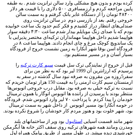
کرده بودم و بدون هیچ مشکلی وارد سالن ترانزیت شدم . به طبقه
پایین مراجعه کردم و ارزمسافری ۵۰۰ دلاری را با قیمت هر دلار
۴۸۴۰۰ تومان را از دستگاه عابر بانک گرفتم و به سمت سالن
خروجی رفتم. بعد از بازرسی دوم در سالن ترانزیت روی
صندلی‌های انتظار دراز کشیدم و فکر کنم حدود یک ساعت خوابیده
بودم که با صدای زنگ موبایلم بیدار شدم ساعت ۴:۳۰ دقیقه سوار
هواپیما شدیم داخل هواپیما مهمانداران ترکیه‌ای مختصر پذیرایی با
یک ساندویچ کوچک مرغ و چای انجام دادند. هواپیما ساعت ۸ در
فرودگاه اسن بوقا شهر آنکارا به زمین نشست خروج از فرودگاه
بسیار آسان و در مسیر مستقیم بود.
قبل از خروج از نمایندگی ترک سل قیمت
سیم کارت ترکیه
را
پرسیدم که ارزانترین آن 1999 لیر بود که به نظر من برای
سفر5روزه من مقرون به صرفه نبود سال گذشته در سفر به
ارمنستان سیم کارت ارمنی را به قیمت 150 هزار تومان خریدم که
نسبت به ترکیه خیلی به صرفه بود. مقابل درب خروجی اتوبوس‌ها
منتظر بودند با پرسیدن از راننده ها اتوبوس اتوگار یا همون ترمینال
خودمان را پیدا کردم با پرداخت ۷۰ لیر وارد اتوبوس شدم. فرودگاه
در حومه آنکارا بود مسیر اتوبوس از داخل شهر به سمت ترمینال
بود، شهر خلوت بود و هنوز مردم کار خودشان را شروع نکرده بودند.
شهر مانند قسمت آسیایی
استانبول
بود وپر از ساختمانهای بلند
ومدرن ومانند همه شهرهای ترکیه روی سقف اکثر خانه ها آبگرمکن
خورشیدی دیده میشد. در طول مسیر از طریق پیامک همراه اول