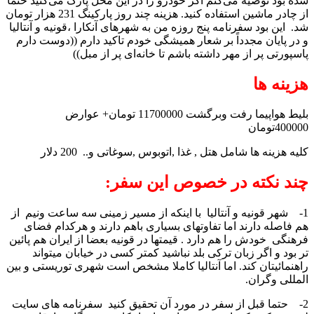
شده بود توصیه می‌کنم اگر خودرو را در این محل پارک می‌کنید حتماً
از چادر ماشین استفاده کنید. هزینه چند روز پارکینگ 231 هزار تومان
شد. این بود سفرنامه پنج روزه من به شهرهای آنکارا ،قونیه و آنتالیا
و در پایان مجدداً بر شعار همیشگی خودم تاکید دارم ((دوست دارم
پاسپورتی پر از مهر داشته باشم تا خانه‌ای پر از مبل))
هزینه ها
بلیط هواپیما رفت وبرگشت 11700000 تومان+ عوارض
400000تومان
کلیه هزینه ها شامل هتل , غذا ,اتوبوس ,سوغاتی و.. 200 دلار
چند نکته در خصوص این سفر:
1- شهر قونیه و آنتالیا با اینکه از مسیر زمینی سه ساعت ونیم از
هم فاصله دارند اما تفاوتهای بسیاری باهم دارند و هرکدام فضای
فرهنگی خودش را هم دارد . قیمتها در قونیه بعضا از ایران هم پائین
تر بود و اگر زبان ترکی بلد نباشید کمتر کسی در خیابان میتواند
راهنمائیتان کند. اما آنتالیا کاملا مشخص است شهری توریستی و بین
المللی وگران.
2- حتما قبل از سفر در مورد آن تحقیق کنید سفرنامه های سایت