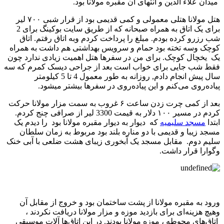
میدان علاء الدین و انتهای آن مقبره مولانا بود.
هتل مولانا هتلی معمولی و کمی قدیمی بود از قرار شبی ۷۰۰ لیر
برای یک اتاق به همراه صبحانه که از طریق سایت بوکینگ برای 2
شب رزرو کرده بودم. مبلغ را پرداخت کردم وبه اتاق رفتم. اتاق
کوچک وسه تخته بود حمام و سرویس بهداشتی هم داشت به همراه
یک یخچال کوچک. برای من در سفرها هتل اهمیت زیادی ندارد چون
فقط شب جایی برای خواب است بعد از جراحی دیسک کمرم که سه
سال پیش انجام دادم, روزانه به طور معمول 4 تا 5 کیلومتر
پیاده‌روی می‌کنم و این پیاده‌روی در سفرها بیشتر میشود.
بعد از کمی چرت زدن ساعت ۶ غروب به سمت مزار مولانا حرکت
کردم در مسیر ۱۰۰ دلار به قیمت 3300 لیر از صرافی چنج کردم.
ابتدا
مسجد سلیمیه
که دیوار به دیوار مقبره مولانا بود را دیدم یک
مسجد زیبا و قدیمی با دو مناره بلند بود مربوط به زمان سلطان
سلیم دوم. مقابل مسجد یک آبخوری زیبای هشت ضلعی با آبی خنک
وگوارا قرار داشت.
ورود به مقبره مولانا از پشت ساختمان بود و خروج از مقابل آن
وهیچ هزینه‌ای برای بازدید موزه و مزار مولانا دریافت نکردند ،
اتاق‌های محوطه ، موزه مولانا بودند. در این اتاق‌ها آلات موسیقی