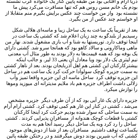
دریا آرام و آفتابی بود من طبقه پایین کنار یک خانواده عرب نشسته
بودم یک خانم مسن روس هم که تنها مسافرت می‌کرد پیش ما
نشسته بود واز من خواست چند عکس برایش بگیرم منم متقابلا از
او خواستم چند عکس از من بگیرد.
بعد از تقریباً یک ساعت به یک ساحل زیبا و ماسه‌ای هلالی شکل
رسیدیم از بلندگو به چند زبان اعلام شد که کشتی یک ساعت در
اینجا توقف دارد. توریستها به شنا و آب بازی مشغول شدند. نهار من
ماهی وماکارونی و سالاد کاهو بود که همانجا سرو شد. کشتی دارای
یک بوفه بود که همه قیمت‌ها به دلار بودند به طور مثال آب معدنی
نیم لیتری یک دلار بود ویا معادل آن یعنی 33 لیر. و جالب اینکه
بیشترکارکنان این کشتی هم اهل آذربایجان بودند. بعد از ناهار کشتی
به سمت جزیره کوچک سولوآدا حرکت کرد یک ساعت هم در ساحل
این جزیره توقف کرد ساحل ماسه ای این جزیره واقعا تمیز وآب
زلالی داشت اطراف جزیره هم باد ملایم مدیترانه ای میوزید وموها
را نوازش میکرد.
جزیره دارای یک غار آبی بود که از آن طرف دیگر جزیره مشخص
می‌شد ، کشتی در کنار این غار هم کمی توقف کرد. کشتی آرام آرام
به سمت ساحلی که سوار شده بودیم حرکت کرد اینجا کارکنان
کشتی با قطعات کوچک هندوانه از مسافران پذیرایی کردند . کشتی
ساحل را رد کرد وبه یک ساحل دیگر رسید آنجا هم به مدت
یکساعت توقف داشتیم مسافران بعد از شنا از دوش‌های موجود
کشتی که آب شیرین بودند دوش میگرفتند و در رختکن طبقه پائین