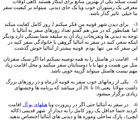
لست سکند یکی از بهترین منابع برای اینکار هستند گاهی اوقات
معرفی یک رستوران خوب ویا یک جای دیدنی میتواند بر کیفیت سفر
ما خیلی تاثیر گذار باشد.
3- برای دیدن شهر قونیه من فکر میکنم 2 روز کامل کفایت میکند
اما همانطور که در متن هم گفتم تعداد روزهای سفر به آنتالیا با
توجه به دیدنی ها وتفریحات زیاد آن به سلیقه شما بستگی دارد ودیگر
اینکه سعی کنید در سفر به آنتالیا گروهی یا خانوادگی سفر کنید در
این سفر که من تنها بودم قونیه بیشتر از آنتالیا خوش گذشت.
4- اقامت در هاستل را به همه توصیه نمیکنم اما اگر سبک سفرتان
مثل من هست و تنها یا با دوستانتان سفر میکنید و محل اقامت زیاد
مهم نیست هاستل میتواند گزینه خوبی باشد.
5- یکی از زمانهای خوب سفر به قونیه آذرماه و در روزهای بزرگ
داشت مولانا یعنی 16 تا 26 آذر میباشد که برنامه ها وجشنهای
زیادی برگزار میشود.
6- در سفر به آنتالیا حتی اگر در ریزورت ویا
هتلهای یو آل
اقامت
کردید حتما حداقل یک روز کامل را به دیدار از شهر قدیمی (کاله
ایچی) ، پارک ساحلی وموزه ها و دیدنی های آنتالیا اختصاص بدهید.