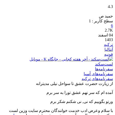
4.3
حمید ص
سطح کاربر :
1
6
2.7K
04
اسفند
1403
ترکیه
آنتالیا
قونیه
لست‌سکند
سفرنامه‌ها
سفرنامه‌های آسیا
سفرنامه‌های ترکیه
از زیارت حضرت عشق تا سواحل نیلی مدیترانه
آمده ام که سر نهم عشق تورا به سر برم
ورتو بگوییم که نی, نی شکنم شکر برم
با سلام وعرض ادب خدمت خوانندگان محترم سایت وزین لست