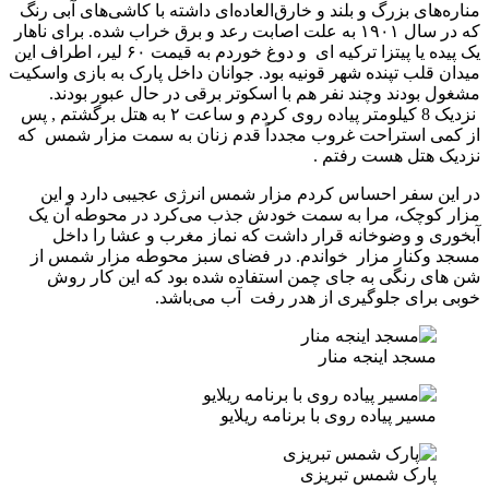
مناره‌های بزرگ و بلند و خارق‌العاده‌ای داشته با کاشی‌های آبی رنگ
که در سال ۱۹۰۱ به علت اصابت رعد و برق خراب شده. برای ناهار
یک پیده یا پیتزا ترکیه ای و دوغ خوردم به قیمت ۶۰ لیر، اطراف این
میدان قلب تپنده شهر قونیه بود. جوانان داخل پارک به بازی واسکیت
مشغول بودند وچند نفر هم با اسکوتر برقی در حال عبور بودند.
نزدیک 8 کیلومتر پیاده روی کردم و ساعت ۲ به هتل برگشتم , پس
از کمی استراحت غروب مجدداً قدم زنان به سمت مزار شمس که
نزدیک هتل هست رفتم .
در این سفر احساس کردم مزار شمس انرژی عجیبی دارد و این
مزار کوچک، مرا به سمت خودش جذب می‌کرد در محوطه آن یک
آبخوری و وضوخانه قرار داشت که نماز مغرب و عشا را داخل
مسجد وکنار مزار خواندم. در فضای سبز محوطه مزار شمس از
شن های رنگی به جای چمن استفاده شده بود که این کار روش
خوبی برای جلوگیری از هدر رفت آب می‌باشد.
مسجد اینجه منار
مسیر پیاده روی با برنامه ریلایو
پارک شمس تبریزی