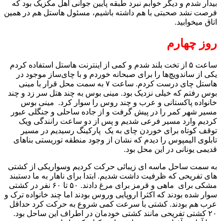
بیدار شدم و دیگر خوابم نبرد طبقه پایین جوانی اهل مکزیک بود که
فرصت نشد صحبتی با هم داشته باشیم، مسئول هاستل هم در همین
اتاق میخوابید.
روز چهارم
ساعت ۵ از تخت بلند شدم و کمی از اینترنت هاستل استفاده کردم
یکی از ساندویچ‌ها را برای صبحانه خوردم و با چای‌ساز موجود در
هاستل چای درست کردم. ساعت ۷ به سمت محل قرار با مینی
بوس رفتم که خیلی نزدیک بود. مینی بوس به چند هتل سر زد و چند
خانواده پاکستانی و عرب و چند روس را سوار کرد. مینی بوس
مسیر شهر کمر را در پیش گرفت و از جاده ساحلی و جنگلی عبور
کردیم وارد مسیر فرعی شدیم و پس از دو ساعت رانندگی ویک
توقف کوتاه برای خوردن چای به یک پارکینگ رسیدیم در مسیر
تابلوی الیمپوس را دیدم که نشان از وجود منطقه توریستی بناهای
قدیمی یونانی در این محل بود.
به سمت ساحل ماسه ای زیبائی حرکت کردیم وسواریکی از کشتی
های تفریحی که ظرفیت ‌داشت شدیم. ابتدا برای ناهار به ما دستبند
مشکی برای ماهی و قرمز برای مرغ دادند. ۵۰ تا ۶۰ نفر در کشتی
سوار شده بودند که اکثرا اروپایی وروس بودند اما چند خانواده ترک و
عرب هم بودند. کشتی با سرعت کمی شروع به حرکت کرد حداقل
۲۰ کشتی تفریحی مانند کشتی خودمان در اطراف این ساحل بود.