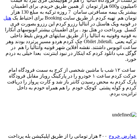
برگشت از فرودگاه آنتالیا را هم از هواپیمایی فری بیرد به قیمت
6میلیون و600 هزار تومان از همین طریق خریدم. برای اطمینان
بیشتر یک بیمه مسافرتی سامان 7 روزه ترکیه به مبلغ 130 هزار
تومان هم تهیه کردم .از طریق سایت Booking برای احتیاط یک
هتل
در قونیه ویک هاستل در آنتالیا رزرو کردم این رزرو بصورت فری
کنسل وپرداخت در هتل بود . برای اطمینان بیشتر اتوبوسهای آنکارا
به قونیه وقونیه به آنتالیا را از طریق سایتهای فروش بلیط داخلی
ترکیه یعنی ,Obilet ,biletall چک کردم هردو مسیر پرتردد بودند وهر
ساعت اتوبوس داشتند. نقشه آفلاین شهر قونیه وآنتالیا را هم در
گوگل مپ دانلود کردم که اینکار در نبود اینترنت بعدا خیلی به دردم
خورد.
ساعت ۱۲ شب با ماشین شخصی از کرج به سمت فرودگاه امام
حرکت کردم ساعت ۱ خودرو را در پارکینگ روباز مقابل فرودگاه
پارک کردم به محض رسیدن کانتر باز شد و کارت پرواز را دریافت
کردم و کوله پشتی کوچک خودم را هم همراه خودم به داخل
ترانزیت بردم.
عوارض خروج
۴۰۰ هزار تومانی را از طریق اپلیکیشن بله پرداخت