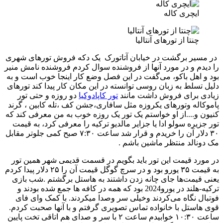
ایچری کاله
چنتا از تورهای آنتالیا
در مسیر برگشت در خیابان آتاتورک یک دکه فروش تورهای شهری
را دیدم و در مورد آنها از فروشنده سوال کردم فروشنده نامش منیر
بود و اهل باکو، می‌گفت در این فصل وضع کار اینجا خوب است و به
دلیل تسلط به زبان روسی توانسته در این مکان کار پیدا کند تورهای
زیادی برای فروش داشت مانند
تور کاپادوکیا
دو روزه و حتی تور
پاموکاله وتورهای یکروزه مثل سافاری،جشن کف ،تله کابین ، گرند
کنیون و....از او خواستم یک تور یک روزه خوب به من معرفی کند که
تور جزیره سولو ادا یا جزایر مالدیو ترکیه را معرفی کرد، به قیمت
۳۰ دلار آن را خریدم و قرار شد ساعت ۷:۳۰ صبح کمی جلوتر مقابل
مک دونالد منتظر ماشین باشم .
در مورد قیمت این تور باید بگویم در قسمت قدیمی شهر همین تور
به قیمت ۳۵ یورو بود و در سرچ گوگل قیمت آن را ۲۵ دلار پیدا کردم
یعنی قیمت‌ها جای چانه زدن داشتند به هاستل برگشتم .شب بازی
ترکیه-هلند در یورو2024 بود که همه در کافه ها جمع شده بودند و
فوتبال نگاه می‌کردند وخیلی سر وصدا میکردند. با کمک وای فای
قوی هاستل با خانواده تماس تصویری گرفتم و با آنها صحبت کردم.
ساعت ۱۰:۳۰ خوابیدم ساعت ۲ با سر و صدای هم اتاقی‌ تخت پایین