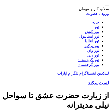
سلام، کاربر مهمان
ورود / عضویت
خانه
تور
تور کیش
تور استانبول
تور آنتالیا
تور ترکیه
تور وان
تور دبی
تور گرجستان
تور گرجستان
لینکدین
اینستاگرام
تلگرام
آپارات
لست‌سکند
از زیارت حضرت عشق تا سواحل
نیلی مدیترانه