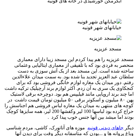
آبگرمکن خورشیدی در خانه های قونیه
خیابانهای شهر قونیه
مسجد عزیزیه
مسجد عزیزیه را هم پیدا کردم این مسجد زیبا دارای معماری
منحصر به فردی بود که با تلفیقی از معماری ایتالیایی وعثمانی
ساخته شده است. این مسجد بعد از یک آتش سوزی به دست
سلطان عبد العزیز تجدید بنا شده بود. به سمت میدان علاءالدین
رفتم. دور میدان یک مغازه لوازم خانگی فروشی بود که برای
کنجکاوی یک سری به آن زدم. اکثر لوازم برند آرچیلیک ترکیه داشت
اما چند برند اروپایی مانند فیلیپس هم بود. دوچرخه برقی لاستیک
پهن ۸۰ میلیون و اسکوتر برقی ۵۰ میلیون تومان قیمت داشت در
کوچه های منتهی به میدان یک مغازه لباس فروشی هم اجناسش را
حراج کرده بود لباسها 100 لیر وکفشها 200 لیر، همه سایزها کوچک
بودند اما میشد بین آنها جنس خوب پیدا کرد .
دیگر
جاهای دیدنی قونیه
موزه های آتاتورک، کاشی، مردم شناسی
وباغ پروانه ها و ...بودن که متاسفانه دیگر وقت برای دیدن آنها