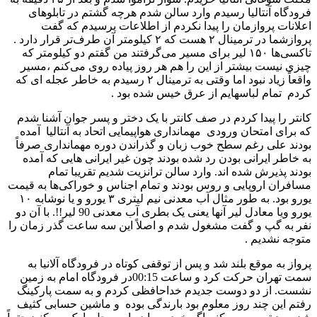
فرودگاه آنتالیا رسیدم وارد سالن شدم هرچه گشتم در تابلوهای
اعلانات پروازمان را پیدا نکردم از اطلاعات پرسیدم که گفت
پروازشما در ترمینال ۲ هست که ۲ کیلومتر آن طرف‌تر قرار دارد ‌.
تاکسی‌ها ۱۵۰ لیر برای مسیر می‌گرفتند من گفتم دو کیلومتر که
چیزی نیست بیشتر از این را هم هر روز پیاده روی می‌کنم ،مسیر
واقعاً زیاد نبود اما وقتی به ترمینال ۲ رسیدم به خاطر عجله ای که
کردم تمام لباسهایم از عرق خیس شده بود .
کانتر را پیدا کردم در صف کانتر با یک دختر و پسر جوان آشنا شدم
که برای امتحان ورودی مهمانداری هواپیمایی اتحاد به آنتالیا آمده
بودند علی رغم سطح خوب زبان و گذراندن دوره مهمانداری صرفاً
به خاطر ایرانی بودن رد شده بودند چون غیر ایرانی هایی که آمده
بودند پذیرش شده اند. وارد سالن ترانزیت شدیم تقریبا تمام
مسافران اروپایی و روس بودند و تمام اجناس و خوراکی‌ها به قیمت
یورو بود. به طور مثال آب معدنی نیم لیتری ۳ یورو و یا نوشابه ۱۰
یورو ویا معادل لیر آنها یعنی یک بطری آب معدنی 90 لیر!!. با آن دو
نفر به گپ و گفت مشغول شدم و اصلاً این سه ساعت گذر زمان را
متوجه نشدیم .
پرواز به موقع بلند شد و پس از توقفی کوتاه در فرودگاه آلانیا به
سمت تهران حرکت کرد و ساعت 00:15در فرودگاه امام به زمین
نشست. از دو دوست جدیدم خداحافظی کردم و به سمت پارکینگ
رفتم این چند روز معلوم بود بارندگی بوده و ماشین حسابی کثیف