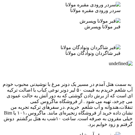
سردر ورودی مقبره مولانا
قبر مولانا وپسرش
قبر شاگردان ونوادگان مولانا
به سمت هتل آمدم در مسیر یک دونر مرغ با نوشیدنی محبوب خودم
آب شلغم خریدم به قیمت ۵۰ لیر دونر نوعی کباب با اصالت ترکیه
ای است که از برش دادن گوشتی که به دور آتش به حالت عمودی
می چرخد، تهیه می شود . از فروشگاه ماگروس کمی
تنقلات،هندوانه و آب شلغم خریدم .در سفرهای ترکیه تجربه من
نشان داده خرید از فروشگاه زنجیره‌ای مانند. ماگروس ،۱۰۱ یا Bim
خیلی مقرون به صرفه است. ساعت ۱۰شب به هتل برگشتم دوش
گرفتم و زود خوابم برد.