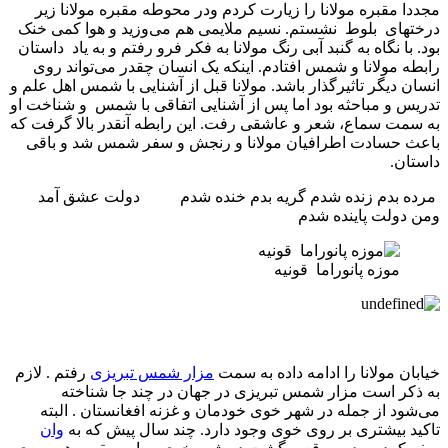
مجددا مقبره مولانا را زیارت کردم ودر محوطه مقبره مولانا زیر
درختهای بلوط نشستم. نسیم ملایمی هم می‌وزید و هوا کمی خنک
بود. با نگاه به گنبد آبی رنگ مولانا به فکر فرو رفتم و به یاد داستان
رابطه مولانا و شمس افتادم. اینکه یک انسان چقدر می‌تواند روی
انسان دیگر تاثیرگذار باشد. مولانا قبل از آشنایی با شمس اهل علم و
تدریس و مباحثه بود اما پس از آشنایی اتفاقی با شمس و شناخت او
به سمت سماع، شعر و عاشقی رفت. این رابطه آنقدر بالا گرفت که
باعث حسادت اطرافیان مولانا و رنجش و سفر شمس شد و باقی
داستان.
مرده بدم زنده شدم گریه بدم خنده شدم دولت عشق آمد
ومن دولت پاینده شدم
موزه پانوراما قونیه
خیابان مولانا را ادامه داده به سمت
مزار شمس تبریزی
رفتم . لازم
به ذکر است مزار شمس تبریزی در جهان در چند جا شناخته
می‌شود از جمله در شهر خوی خودمان و غزنه افغانستان . البته
تاکید بیشتری بر روی خوی وجود دارد. چند سال پیش که به
وان