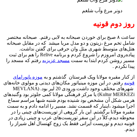
دونر مرغ وآب شلغم
روز دوم قونیه
ساعت ۸ صبح برای خوردن صبحانه به لابی رفتم. صبحانه مختصر
شامل تخم مرغ ،زیتون و دو مدل مربا میشد که در مقابل صبحانه
هتل‌های متوسط شهری مثل وان حرفی برای گفتن نداشت.
پیاده‌روی امروزم را شروع کردم و برنامه Relive را هم برای ثبت
مسیر روشن کردم ابتدا به سمت
مسجد عزیزیه
رفتم که مسجد را
پیدا نکردم .
از کنار مقبره مولانا ویک قبرستان گذشتم و به
موزه پانورامای
قونیه
رفتم. در این موزه مینیاتور مکان‌های دیدنی و مولوی خانه‌های
شهرهای مختلف وجود داشت.ورودی 20 لیر بود. (MEVLANA
Kultur MERKEZi) یا مرکز فرهنگی مولانا کمی جلوتر بود وگنبدهای
هرمی شکل آن مشخص بود شنیده بودم شنبه شبها مراسم سماع
اجرا میشود ،اینبار که قسمت نشد. مسیر را ادامه دادم و به سمت
مقبره مولانا برگشتم. این بار گروهی از توریست‌های چینی را در
محوطه دیدم،کلاً در این سفر توریست‌های عرب و چینی زیادی در
قونیه دیدم و توریست ایرانی فقط یک زوج کهنسال اهل شیراز را
دیدم.