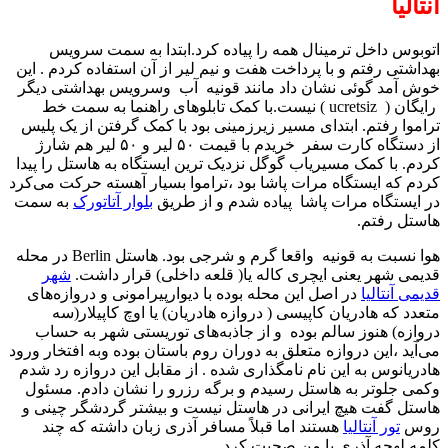
آنتالیا
اتوبوس داخل ترمینال همه را پیاده کرد.ابتدا به سمت سرویس
بهداشتی رفتم و با پرداخت هفت و نیم لیر از آن استفاده کردم . این
خوش آمد گوئی نشان داد مانند قونیه آب وسرویس بهداشتی دیگر
رایگان ( ucretsiz ) نیست.با کمک تابلوهای راهنما به سمت خط
تراموا رفتم. ابتدای مسیر زیرزمینی بود با کمک گرفتن از یک پلیس
از دستگاه کارت سفر خریدم با قیمت ۵۰ لیر و ۵۰ لیر هم شارژ
کردم. با کمک مسیریاب گوگل نزدیک ‌ترین ایستگاه به هاستل را پیدا
کردم که ایستگاه مرات پاشا بود ،تراموا بسیار آهسته حرکت می‌کرد
در ایستگاه مرات پاشا پیاده شدم و از طریق
بلوار آتاتورک
به سمت
هاستل رفتم.
هوا نسبت به قونیه واقعا گرم و شرجی بود. هاستل Berlin در محله
قدیمی شهر یعنی ایچری کاله یا( قلعه داخلی) قرار داشت.
شهر
قدیمی آنتالیا
در اصل این محله بوده با دیوارپیرامونی و دروازه‌های
متعدد که هادریان کاپیسی ( دروازه هادریان) یا اوچ کاپیلار(سه
دروازه) هنوز سالم بوده و از جاذبه‌های توریستی شهر به حساب
می‌آید ،این دروازه متعلق به دوران روم باستان بوده وبه افتخار ورود
هادریانوس به این نام نامگذاری شده . از مقابل این دروازه رد شدم
وکمی جلوتر به هاستل رسیدم و برگه رزرو را نشان دادم. مسئول
هاستل گفت هیچ ایرانی در هاستل نیست و بیشتر گردشگر چینی و
روس
تور آنتالیا
هستند اما قبلاً مسافر آذری زبان داشته که چند
کلمه لهجه آذری با من صحبت کرد.