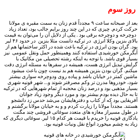
روز سوم
بعد از صبحانه ساعت ۹ مجدداً قدم زنان به سمت مقبره ی مولانا
حرکت کردم. چیزی که در این چند روز برایم جالب بود، تعداد زیاد
دوچرخه و دوچرخه برقی بود . یکی از دلایل آن را می‌توان به قیمت
بالای بنزین وکلا انرژی در ترکیه دانست مثلا بنزین در حدود ۴۶ لیر
بود. گران بودن انرژی در ترکیه باعث شده در اکثر ساختمانها هم از
آبگرمکن خورشیدی استفاده کنند وهمینطور حمل ونقل عمومی نیز
بسیار قوی باشد. با توجه به اینکه رشته تحصیلی من مکانیک با
گرایش تبدیل انرژی هست، همیشه در سفرها به مسئله انرژی دقت
میکنم. گران بودن بنزین همیشه هم بد نیست چون باعث میشود
ماشین کمتر در خیابان باشد و پیاده روی ودوچرخه سواری بیشتر
شود، خودروها مدرن تر وکم مصرفتر شوند و... شهر قونیه شهری
بسیار مذهبی بود و درصد زنان محجبه از تمام شهرهایی که در ترکیه
تا به حال دیده بودم بیشتر بود و مورد دیگر وجود زیاد جوانان
آفریقایی بود که از کتاب و دفترهایشان می‌شد حدس زد دانشجو
هستند. مجدداً مولانا را زیارت کردم و و به خیابان مولانا برگشتم و
در طول مسیراز مغازه های متعدد سوغاتی فروشی چند مگنت
یادگاری قونیه را خریدم با قیمت هر کدام ۱۵ لیر. سوغاتی دیگری که
زیاد به چشم میخورد انواع نقل ونبات قونیه بود.