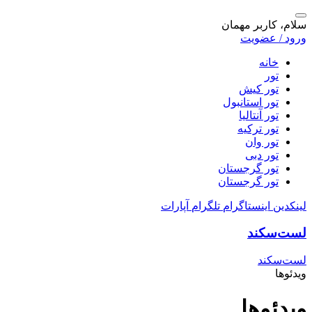
سلام، کاربر مهمان
ورود / عضویت
خانه
تور
تور کیش
تور استانبول
تور آنتالیا
تور ترکیه
تور وان
تور دبی
تور گرجستان
تور گرجستان
لینکدین
اینستاگرام
تلگرام
آپارات
لست‌سکند
لست‌سکند
ویدئوها
ویدئو‌ها