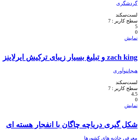
گردشگری
لست‌سکند
سطح کاربر :
7
5
0
نمایش
zach king و تبلیغ بسیار زیبای ترکیش ایرلاینز
هیجان
نوآوری
لست‌سکند
سطح کاربر :
7
4.5
0
نمایش
شکل گیری دریاچه چاگان با انفجار هسته ای
معرفی جاذبه های کشورها