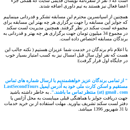
است که 5 نفر از سفرنامه نویسان قدیمی سایت که همگی جزء
اعضا فعال نیز هستند به تیم داوری اضافه شدند.
همچنین از اسپانسرین محترم این مسابقه تشکر و قدردانی مینماییم
که جوایز این مسابقه را جهت برگزاری هر چه بهتر این مسابقه برای
مجموعه لست سکند در نظر گرفتند. همچنین مدیریت لست سکند
در مجموع 34 میلیون تومان جهت برگزاری هر چه بهتر و قدردانی به
برندگان مسابقه اختصاص داده است.
با اعلام نام برندگان در خدمت شما عزیزان هستیم ( نکته جالب این
هست که نفر اول سال قبل امسال نیز به کسب امتیاز بسیار خوب
در جایگاه اول قرار گرفت):
" از تمامی برندگان عزیز خواهشمندیم با ارسال شماره های تماس
مستقیم و اسکن کارت ملی خود به آدرس ایمیل LastSecondTours
{at} gmail . com منتظر تماس ما باشند."
. به خاطر داشته باشید
جهت دریافت جوایز با هماهنگی قبلی میبایست به محل آژانس یا
دفتر لست سکند تشریف بیاورید. مهلت استفاده از بن خرید خدمات
تا 31 شهریور 1396 میباشد.