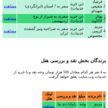
فرشاد
(بن خرید
2
شفیعی
سفر به 7 استان (ایرانگردی)
مشاهده
خدمات)
شهیدلو
بهناز
(بن خرید
سفری به شیراز از نوع
3
مشاهده
کاکاوند
خدمات)
اردیبهشتی
مریم
(بن خرید
سفر به صراخیه ونیز گمشده
4
کریمی
مشاهده
خدمات)
ایران
مخصوص
برندگان بخش نقد و بررسی هتل
به 4 نفر هر کدام معادل 500 هزار تومان وجه نقد و یا خرید از
خدمات وب سایت تعلق خواهد گرفت.
لینک
#
نام برنده
مبلغ
نقد و بررسی
هتل
مریم
وجه
رامادا دی ما
1
مشاهده