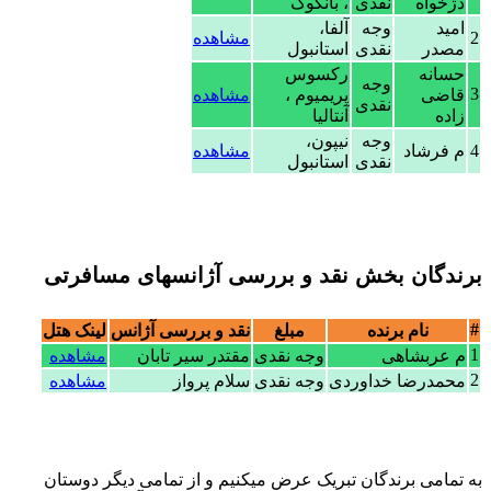
دژخواه
نقدی
، بانکوک
امید
وجه
آلفا،
2
مشاهده
مصدر
نقدی
استانبول
حسانه
رکسوس
وجه
3
قاضی
پریمیوم ،
مشاهده
نقدی
زاده
آنتالیا
وجه
نیپون،
4
م فرشاد
مشاهده
نقدی
استانبول
برندگان بخش نقد و بررسی آژانسهای مسافرتی
#
نام برنده
مبلغ
نقد و بررسی آژانس
لینک هتل
1
م عربشاهی
وجه نقدی
مقتدر سیر تابان
مشاهده
2
محمدرضا خداوردی
وجه نقدی
سلام پرواز
مشاهده
به تمامی برندگان تبریک عرض میکنیم و از تمامی دیگر دوستان