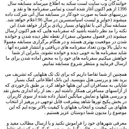
خوانندگان وب سایت لست سکند به اطلاع میرساند مسابقه سال
1396 از هم اکنون آغاز شده است و تمامی سفرنامه ها و نقد و
بررسیهای شما به صورت خودکار در مسابقه سال آتی شرکت داده
میشوند (جوایز و لیست اسپاسنسرین در سال 96 اعلام خواهد شد.
مسابقه سال آتی با تفاوتهای بسیار زیادی برگزار خواهد شد). این
نکته را مد نظر داشته باشید که سفرنامه هایی که هم اکنون ارسال
میشوند (در فصول معمولی سفر) از نقطه نظر دیده شدن و خوانده
شدن در موقعیت بهتری هستند و در هنگام برگزاری مسابقه معمولا
به دلیل بالا بودن تعداد سفرنامه های دریافتی و انتشار فشرده آنها ،
شاید سفرنامه ها به خوبی دیده و خوانده نشوند، بنابراین از شما
خواهش میکنیم سفرنامه های خود را به محض آماده شدن برای ما
ارسال فرمایید و منتظر شروع مسابقه نمانیم.
همچنین از شما تقاضا داریم که برای تک تک هتلهایی که تشریف می
برید نقد و بررسی هتل بنویسید. این بانک اطلاعاتی کمک بسیار
شایانی به مسافران آتی این هتلها خواهد کرد. بر طبق بازخوردی که
از آژانسهای مسافرتی همکار داشته ایم ، بعد از راه اندازی بخش نقد
و بررسی هتلها و نمایش میانگین امتیاز داده شده از سوی کاربران
در بخش پکیج تورها شاهد پیشرفت قابل توجهی در پرهیز از انتخاب
هتلهای بی کیفیت و انتخاب هتلهای با کیفیت بالاتر بوده ایم که این
موضوع را مدیون شما دوستان عزیز هستیم .
معرفی شهرهای خود را فراموش نکنید و با ارسال مطالب مفید و
دانستنهای جالب در قالب گزارش مردمی کمک کنید که تمام نقاط