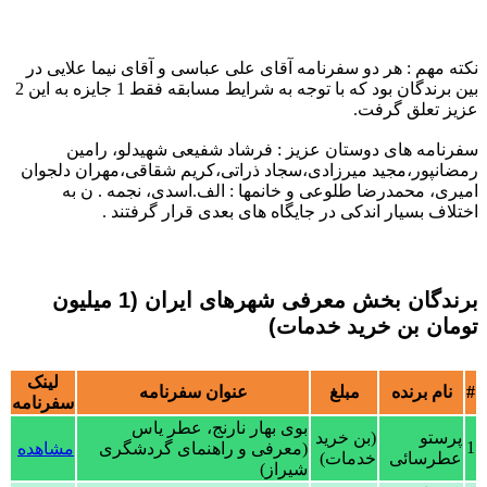
نکته مهم : هر دو سفرنامه آقای علی عباسی و آقای نیما علایی در
بین برندگان بود که با توجه به شرایط مسابقه فقط 1 جایزه به این 2
عزیز تعلق گرفت.
سفرنامه های دوستان عزیز : فرشاد شفیعی شهیدلو، رامین
رمضانپور،مجید میرزادی،سجاد ذراتی،کریم شقاقی،مهران دلجوان
امیری، محمدرضا طلوعی و خانمها : الف.اسدی، نجمه . ن به
اختلاف بسیار اندکی در جایگاه های بعدی قرار گرفتند .
برندگان بخش معرفی شهرهای ایران (1 میلیون
تومان بن خرید خدمات)
لینک
#
نام برنده
مبلغ
عنوان سفرنامه
سفرنامه
بوی بهار نارنج، عطر یاس
پرستو
(بن خرید
1
(معرفی و راهنمای گردشگری
مشاهده
عطرسائی
خدمات)
شیراز)