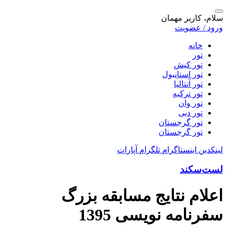
سلام، کاربر مهمان
ورود / عضویت
خانه
تور
تور کیش
تور استانبول
تور آنتالیا
تور ترکیه
تور وان
تور دبی
تور گرجستان
تور گرجستان
لینکدین
اینستاگرام
تلگرام
آپارات
لست‌سکند
اعلام نتایج مسابقه بزرگ
سفرنامه نویسی 1395