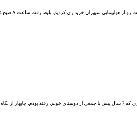
درود بر عاشقان سفر فروردین 1403 وقت سفر به بلوچستان بود. دیاری که 7 سال پیش با جمعی از دوست