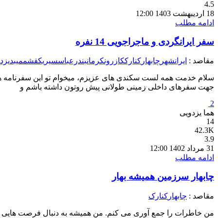
4.5
18 اردیبهشت 1403 12:00
ادامه مطلب
سفر ایرانگردی و ماجراجویی 14 نفره
مقاصد :
ایرانشهر
چابهار
کنارک
کازرون
کرمان
بندرعباس
سیریک
قشم
میبد
یزد
سلام خدمت همه لست سکندی های عزیزم، میخوام تو این سفرنامه همه
جهت سفرهای داخلی زمینی طولانی پیش روتون داشته باشم و
2
هما یزدویی
14
42.3K
3.9
31 مرداد 1402 12:00
ادامه مطلب
چابهار سرزمین همیشه بهار
مقاصد :
چابهار
کنارک
من خاطرات را جمع آوری می کنم. من همیشه به دنبال فرصت هایی بر