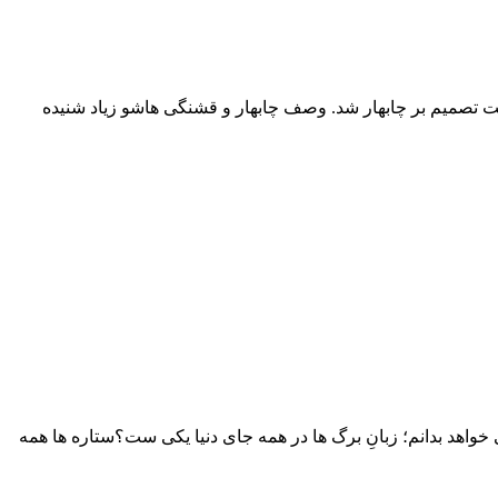
ن دو مقصد هرمز و چابهار دودل بودم که در نهایت تصمیم بر چابهار شد. وصف چابهار و قشنگی هاشو زیاد شنیده
خواهد بدانم؛ زبانِ برگ ها در همه جای دنیا یکی ست؟ستاره ها همه