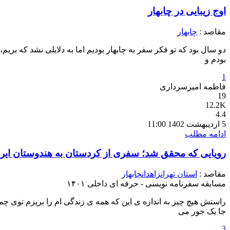
اوج زیبایی در چابهار
مقاصد :
چابهار
بودم و
1
فاطمه امیرسرداری
19
12.2K
4.4
5 اردیبهشت 1402 11:00
ادامه مطلب
رویایی که محقق شد؛ سفری از کردستان به هندوستان ایر
مقاصد :
استان تهران
زاهدان
چابهار
مسابقه سفرنامه نویسی - حرفه ای داخلی ۱۴۰۱
راستش هیچ چیز به اندازه ی این که همه ی زندگی ام را بریزم توی چم
جا یک جور می
3