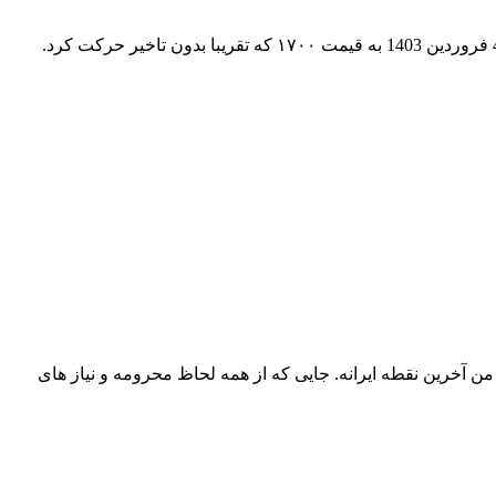
روز دوم عید بود که تصمیم به سفر چابهار گرفتیم. بلیط رفت و برگشت رو از هواپیمایی سپهران خریداری کردیم. بلیط رفت ساعت ۷ صبح 4 فروردین 1403 به قیمت ۱۷۰۰ که تقریبا بدون تاخیر حرکت کرد.
ای خوبم، رفته بودم. چابهار از نگاه من آخرین نقطه ایرانه. جایی که از همه لحاظ محرومه و نیاز های