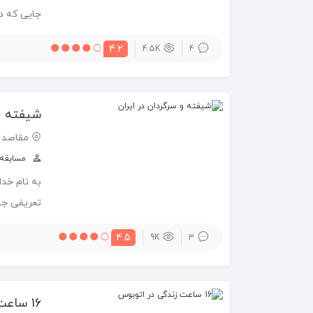
جایی که در
محله قدیم
4.2
4.5K
4
دفن سرباز
شیفته و 
مقاصد 
مسابقه س
به نام خد
تعریفی جام
برای آن ن
4.5
9K
3
را سفر می‌
را هم سفر
16 ساعت زندگی در اتوبوس