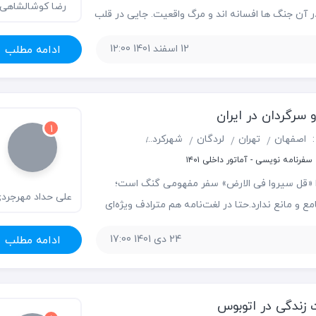
رضا کوشالشاهی
 آن جنگ ­ها افسانه­ اند و مرگ واقعیت. جایی در قلب
ی قلهک؛ قبرستانی با وسعت کمتر از نیم هکتار؛ محل
12 اسفند 1401 12:00
ادامه مطلب
ان ارتش متفقین.این که چرا یک قبرستان را
سرگردان در ایران
1
:
اصفهان
تهران
لردگان
شهرکرد
بروجن
شیروان
آبادان
اهو
فرنامه نویسی - آماتور داخلی ۱۴۰۱
ا «قل سیروا فی الارض» سفر مفهومی گنگ است؛
علی حداد مهرجرد
ع و مانع ندارد.حتا در لغت‌نامه هم مترادف ویژه‌ای
می‌بینید. هم‌چنان که طی مسافتی سه،چهار کیلومتری
24 دی 1401 17:00
ادامه مطلب
نامند، رفتن به قاره‌ای دیگر و هفته ها و ماه ها ماندن