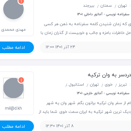
1
:
تهران
سمنان
بیرجند
فرنامه نویسی - آماتور داخلی ۱۴۰۱
ی که زمان شنیدن کلمه سفرنامه به ذهن هر کسی
مهدی محمدی
ل خاطرات بامزه و جالب و خوبیست از گذران زمان با
 گشت و گذار در مناطق دارای هرگونه جاذبه‌ی
24 آذر 1401 12:00
ادامه مطلب
 اما سفرنامه دامنه‌ی گسترده‌ای دارد و شامل داستان
ردسر به وان ترکیه
1
:
تبریز
خوی
تهران
استانبول
وان
رازی
فرنامه نویسی - آماتور خارجی ۱۴۰۱
 از سفر وان ترکیه براتون بگم. شهر وان یه شهر
mil@d.kh
دیک ترین شهر ترکیه به ایران.سمت خوی. شما باید از
ین خوی.از خوی بیایین مرز رازی.از مرز رازی شهر وان.
8 آذر 1401 12:30
ادامه مطلب
 لیر هست.مردمشم مسلمونن بیشتر مثل خودمون. لیر