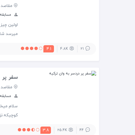
مقاصد 
مسابقه س
اولین چیز
میرسد شام
نزدیکان در
4.1
4.8K
21
گردشگری...
سفر با هر
سفر پر د
مقاصد 
مسابقه س
سلام میخام
کوچیکه.نز
تهران بیای
3.8
25.4K
44
پول ترکیه