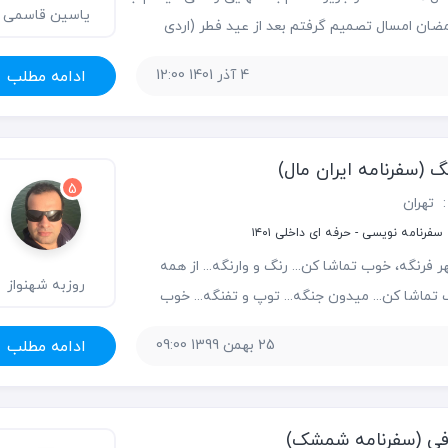
یاسین قاسمی
مضان امسال تصمیم گرفتم بعد از عید فطر (اردی
بهشت 1401) به یک سفر خارجی برم. با توجه به آب و هوا و البته
4 آذر 1401 12:00
ادامه مطلب
ن دبی و استانبول، دومی
 (سفرنامه ایران مال)
5
:
تهران
فرنامه نویسی - حرفه ای داخلی ۱۴۰۱
 فرنگه، خوب تماشا کن... رنگ و وارنگه... از همه
روزبه شهنواز
تماشا کن... میدون جنگه... توپ و تفنگه... خوب
.. آدم و اسبا پشت اون سنگه... سنگر دشمن! شهر،
25 بهمن 1399 09:00
ادامه مطلب
.. از همه رنگه، خوب تماشا کن... اینکه می‌بینی بازار
ی طبق‌ها
رفی (سفرنامه شمشک)