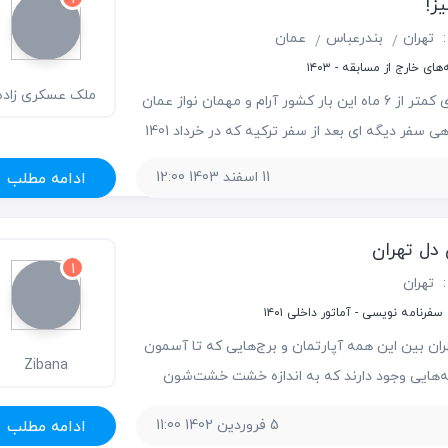
ز!
:
تهران
بندرعباس
عمان
های خارج از مسابقه - ۱۴۰۳
ملک عسکری زاده
با فاصله ای کمتر از 6 ماه این بار کشور آرام و مهمان نواز عمان
کووئی
طلبید تا راهی سفر دیگه ای بعد از سفر ترکیه که در خرداد 1401
با این تفاوت که همسفر اینبار همون دوست عزیزی
11 اسفند 1403 12:00
ادامه مطلب
سفر زیارتی سوریه
 دل تهران
1
:
تهران
فرنامه نویسی - آماتور داخلی ۱۴۰۱
ان بین این همه آپارتمان و برج‌هایی که تا آسمون
Zibana
نه‌هایی وجود دارند که به اندازه خشت خشت‌شون
 از اونهایی که تو این خونه‌ها زیسته‌اند و رفته‌اند. اگر
5 فروردین 1402 11:00
ادامه مطلب
ه باشی که لحظاتی توی طهران قدیم و عصر قاجار