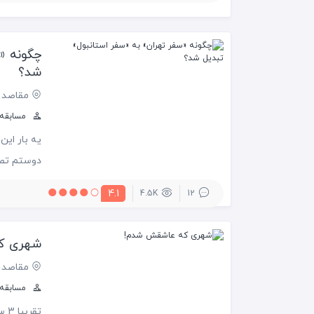
رو میتونی
چگونه «س
شد؟
مقاصد 
مسابقه س
یه بار این
دوستم تصمی
تهران داش
4.1
4.5K
12
ایشون برن
شهری ک
مقاصد 
مسابقه س
تق