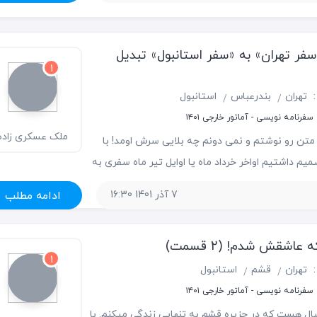
ن هم تهران
فر تهران» به «سفر استانبول» تبدیل
1
:
تهران
بندرعباس
استانبول
فرنامه نویسی - آماتور خارجی ۱۴۰۱
ملک عسکری زاده
 متن رو نوشتم و نمی دونم چه بلایی سرش اومد! با
کووئی
م داشتیم اواخر خرداد ماه یا اوایل تیر ماه سفری به
ته باشیم که با پیش اومدن سفر زیارتی سوریه برای
7 آذر 1401 16:30
ادامه مطلب
امه سفر به تهران کنسل شد، همون
ه عاشقش شدم!
(2 قسمت)
1
:
تهران
قشم
استانبول
فرنامه نویسی - آماتور خارجی ۱۴۰۱
ریبا 3 سال هست که در جزیره قشم به تنهایی زندگی میکنم. با