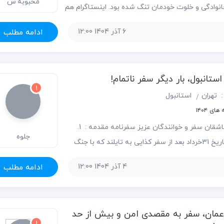
محبوبه س
نوادگی و خلوت خودمان تنگ شده بود. اینستاگرام هم
 از تصاویر شمال پاییزی و تور یک روزه و حرکت قطار
6 آذر 1404 12:00
ادامه مطلب
های رویایی آن خطه. برای همین بعد از
استانبول، بار دیگر سفر ناتمام!
1
:
تهران
استانبول
ای ۱۴۰۴
سلام به عاشقان سفر و خوانندگان عزیز سفرنامه مقدمه : 1.
جلوه
وقتی در تاریخ 31خرداد بعد از سفر کذایی به تایلند که با جنگ
بود پایم را روی خاک ایران عزیز در مرز رازی گذاشتم
4 آذر 1404 12:00
ادامه مطلب
 کردم دیگر به خارج از کشورمسافرت نکنم!
عمان، سفر به مقصدی امن و بیش از حد
1