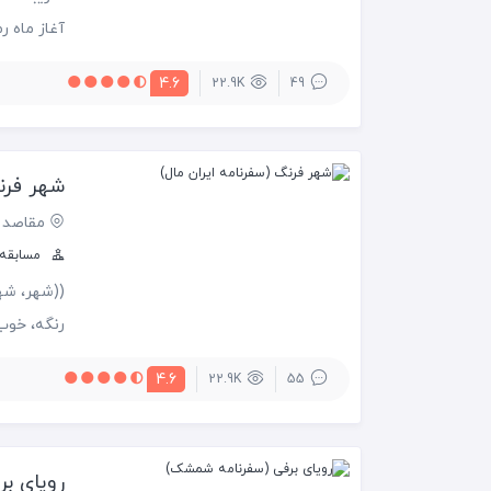
آغاز ماه ر
4.6
22.9K
49
بودجه، بی
شهر فرنگ
مقاصد 
مسابقه س
((شهر، شهر
رنگه، خوب 
تماشا کن.
4.6
22.9K
55
شهر فرنگه.
بلخه... تو
رویای ب