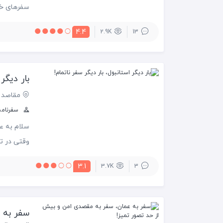
سفرهای خا
پر شده بود
4.4
2.9K
13
میان جنگل‌
بار دیگر 
مقاصد 
سفرنامه ه
مصادف شده 
3.1
3.7K
3
با خود عهد
سفر به 