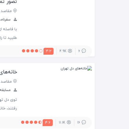
تصور تمی
مقاصد 
سفرنامه‌
بود بشیم 
4.2
4.9K
6
بودند که 
خانه‌های
مقاصد 
مسابقه س
توی دل تهر
رفتند، خا
خاطره دارند
4.6
11.1K
16
دوست داشت