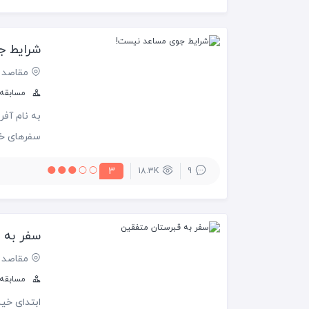
زندگی
شرایط ج
مقاصد 
مسابقه س
به نام آفر
سفرهای خود
3
18.3K
9
سال عید ما
امسال
سفر به 
مقاصد 
مسابقه س
ابتدای خیا