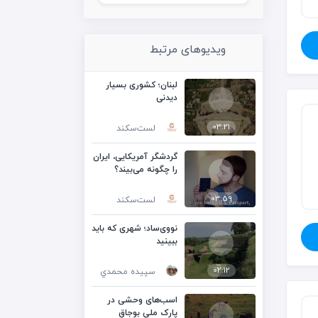
ویدیوهای مرتبط
لبنان؛ کشوری بسیار
دیدنی
03:21
لست‌سکند
گردشگر آمریکایی، ایران
را چگونه می‌بیند؟
03:59
لست‌سکند
نووی‌ساد؛ شهری که باید
ببینید
02:12
سپيده محمدي
اسب‌های وحشی در
پارک ملی بوجاق